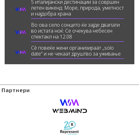
5 италијански дестинации за совршен
летен викенд: Море, природа, уметност
и најдобра храна
Во ова село сонцето ќе зајде двапати
во истата ноќ: Се очекува небесен
спектакл на 12.08
Сè повеќе жени организираат „solo
date“ и не чекаат друштво за уживање
Партнери