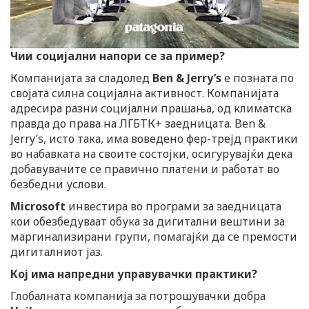
Чии социјални напори
се за пример?
Компанијата за сладолед
Ben & Jerry’s
е позната по
својата силна социјална активност. Компанијата
адресира разни социјални прашања, од климатска
правда до права на ЛГБТК+ заедницата. Ben &
Jerry’s, исто така, има воведено фер-трејд практики
во набавката на своите состојки, осигурувајќи дека
добавувачите се правично платени и работат во
безбедни услови.
Microsoft
инвестира во програми за заедницата
кои обезбедуваат обука за дигитални вештини за
маргинализирани групи, помагајќи да се премости
дигиталниот јаз.
Кој има напредни управувачки практики
?
Глобалната компанија за потрошувачки добра