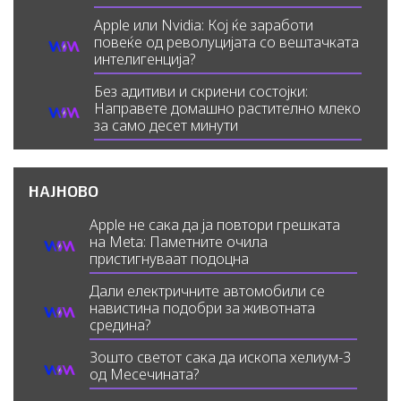
Apple или Nvidia: Кој ќе заработи
повеќе од револуцијата со вештачката
интелигенција?
Без адитиви и скриени состојки:
Направете домашно растително млеко
за само десет минути
НАЈНОВО
Apple не сака да ја повтори грешката
на Meta: Паметните очила
пристигнуваат подоцна
Дали електричните автомобили се
навистина подобри за животната
средина?
Зошто светот сака да ископа хелиум-3
од Месечината?