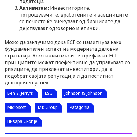
податоци.
Активизам:
Инвеститорите,
потрошувачите, вработените и заедниците
сè почесто ќе очекуваат од бизнисите да
дејствуваат одговорно и етички.
Може да заклучиме дека ЕСГ се наметнува како
фундаментален аспект на модерната деловна
стратегија. Компаниите кои ги прифаќаат ЕСГ
принципите можат поефективно да управуваат со
ризиците, да привлечат инвеститори, да ја
подобрат својата репутација и да постигнат
долгорочен успех.
Ben & Jerry's
ESG
Johnson & Johnson
Microsoft
MK Group
Patagonia
Пивара Скопје