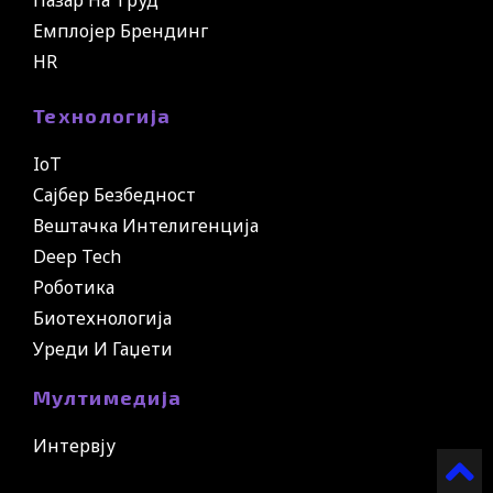
Емплојер Брендинг
HR
Технологија
IoT
Сајбер Безбедност
Вештачка Интелигенција
Deep Tech
Роботика
Биотехнологија
Уреди И Гаџети
Мултимедија
Интервју