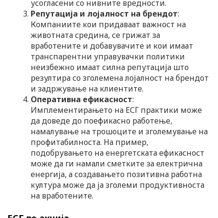
усогласени со нивните вредности.
Репутација и лојалност на брендот
:
Компаниите кои придаваат важност на
животната средина, се грижат за
вработените и добавувачите и кои имаат
транспарентни управувачки политики
неизбежно имаат силна репутација што
резултира со зголемена лојалност на брендот
и задржување на клиентите.
Оперативна ефикасност
:
Имплементирањето на ЕСГ практики може
да доведе до поефикасно работење,
намалување на трошоците и зголемување на
профитабилноста. На пример,
подобрувањето на енергетската ефикасност
може да ги намали сметките за електрична
енергија, а создавањето позитивна работна
култура може да ја зголеми продуктивноста
на вработените.
ЕСГ во акција