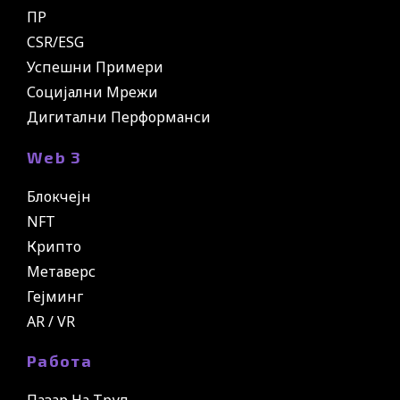
ПР
CSR/ESG
Успешни Примери
Социјални Мрежи
Дигитални Перформанси
Web 3
Блокчејн
NFT
Крипто
Метаверс
Гејминг
AR / VR
Работа
Пазар На Труд