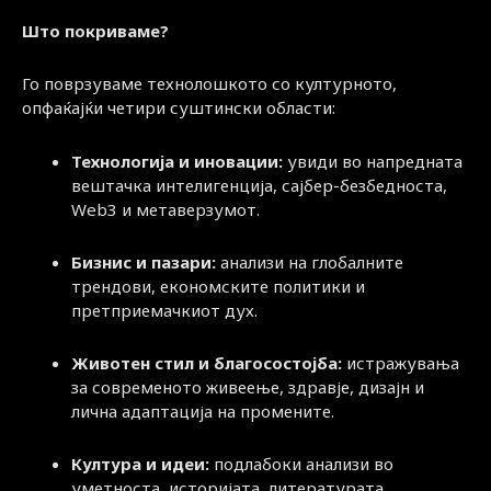
Што покриваме?
Го поврзуваме технолошкото со културното,
опфаќајќи четири суштински области:
Технологија и иновации:
увиди во напредната
вештачка интелигенција, сајбер-безбедноста,
Web3 и метаверзумот.
Бизнис и пазари:
анализи на глобалните
трендови, економските политики и
претприемачкиот дух.
Животен стил и благосостојба:
истражувања
за современото живеење, здравје, дизајн и
лична адаптација на промените.
Култура и идеи:
подлабоки анализи во
уметноста, историјата, литературата,