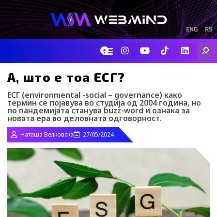
Skip
to
content
ENG
RS
F
I
Y
I
L
Searc
a
n
o
c
i
c
s
u
o
n
e
t
t
-
k
A, што е тоа ЕСГ?
b
a
u
t
e
o
g
b
i
d
ЕСГ (еnvironmental -ѕocial – governance) како
o
r
e
k
i
термин
се појавува во студија од 2004 година, но
k
a
-
n
по пандемијата станува buzz-word и ознака за
m
t
новата ера во деловната одговорност.
i
k
Наташа Велковска
27/05/2024
t
o
k
-
i
c
o
n