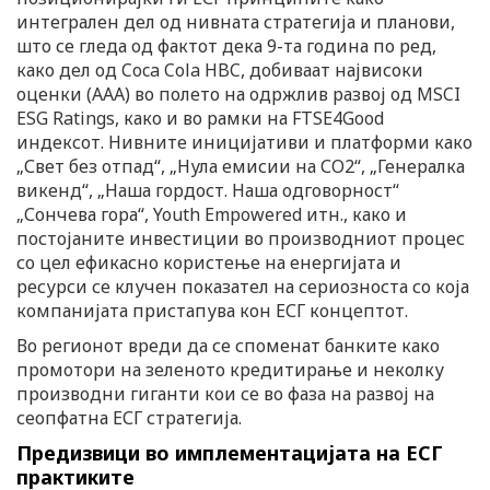
интегрален дел од нивната стратегија и планови,
што се гледа од фактот дека 9-та година по ред,
како дел од Coca Cola HBC, добиваат највисоки
оценки (ААА) во полето на одржлив развој од MSCI
ESG Ratings, како и во рамки на FTSE4Good
индексот. Нивните иницијативи и платформи како
„Свет без отпад“, „Нула емисии на СО2“, „Генералка
викенд“, „Наша гордост. Наша одговорност“
„Сончева гора“, Youth Empowered итн., како и
постојаните инвестиции во производниот процес
со цел ефикасно користење на енергијата и
ресурси се клучен показател на сериозноста со која
компанијата пристапува кон ЕСГ концептот.
Во регионот вреди да се споменат банките како
промотори на зеленото кредитирање и неколку
производни гиганти кои се во фаза на развој на
сеопфатна ЕСГ стратегија.
Предизвици во имплементацијата на ЕСГ
практиките