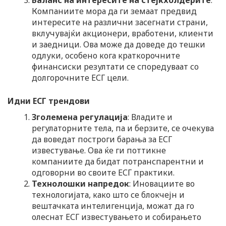
Компаниите мора да ги земаат предвид
интересите на различни засегнати страни,
вклучувајќи акционери, вработени, клиенти
и заедници. Ова може да доведе до тешки
одлуки, особено кога краткорочните
финансиски резултати се споредуваат со
долгорочните ЕСГ цели.
Идни
ЕСГ трендови
Зголемена регулација
: Владите и
регулаторните тела, па и берзите, се очекува
да воведат построги барања за ЕСГ
известување. Ова ќе ги поттикне
компаниите да бидат потранспарентни и
одговорни во своите ЕСГ практики.
Технолошки напредок
: Иновациите во
технологијата, како што се блокчејн и
вештачката интелигенција, можат да го
олеснат EСГ известувањето и собирањето