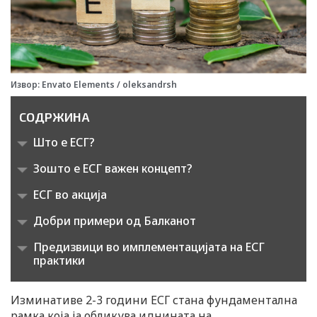
Извор: Envato Elements / oleksandrsh
СОДРЖИНА
Што е ЕСГ?
Зошто е ЕСГ важен концепт?
ЕСГ во акција
Добри примери од Балканот
Предизвици во имплементацијата на ЕСГ
практики
Изминативе 2-3 години ЕСГ стана фундаментална
рамка која ја обликува иднината на