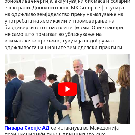
обновлива енергија, вклучувајќи биомаса и соларни
електрани. Дополнително, MK Group се фокусира
на одржливо земјоделство преку намалување на
употребата на хемикалии и промовирање на
биодиверзитетот на своите фарми. Овие напори,
не само што помагаат во ублажување на
климатските промени, туку и ја подобруваат
одржливоста на нивните земјоделски практики.
Пивара Скопје АД
се истакнува во Македонија
позиционирајќи ги ЕСГ принципите како