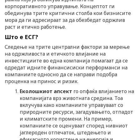
корпоративното управување. Концептот ги
обединува трите критични столба кои бизнисите
мора да ги адресираат за да обезбедат одржлив
раст и етичко работење.
Што е ЕСГ?
Следење на трите централни фактори за мерење
на одржливоста и етичкото влијание на
инвестициите во една компанија помагаат да се
одредат идните финансисиски перформанси на
компаниите односно да се направи подобра
проценка на принос и ризик.
Еколошк
иот апсект
го опфаќа влијанието на
компанијата врз животната средина. Тоа
вклучува како компаниите управуваат со
природните ресурси, загадувањето, отпадот
и климатските промени. На пример,
компаниите се оценуваат според нивниот
јаглероден отпечаток, штедењето и
ефикасното користење на енергија и