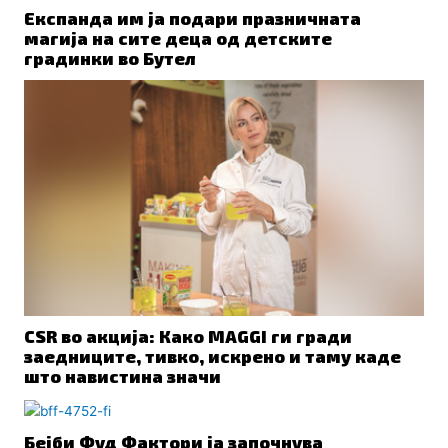
Експанда им ја подари празничната
магија на сите деца од детските
градинки во Бутел
CSR во акција: Како MAGGI ги гради
заедниците, тивко, искрено и таму каде
што навистина значи
Бејби Фуд Фактори ја започнува