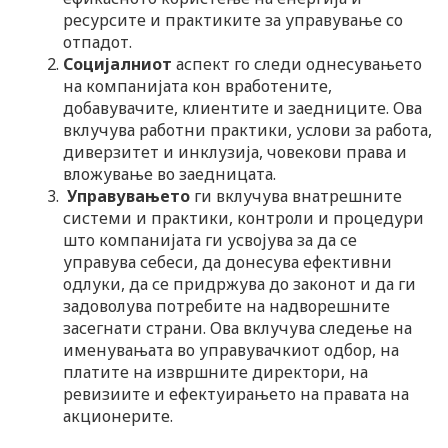
ресурсите и практиките за управување со
отпадот.
Социјалниот
аспект го следи однесувањето
на компанијата кон вработените,
добавувачите, клиентите и заедниците. Ова
вклучува работни практики, услови за работа,
диверзитет и инклузија, човекови права и
вложување во заедницата.
Управувањето
ги вклучува внатрешните
системи и практики, контроли и процедури
што компанијата ги усвојува за да се
управува себеси, да донесува ефективни
одлуки, да се придржува до законот и да ги
задоволува потребите на надворешните
засегнати страни. Ова вклучува следење на
именувањата во управувачкиот одбор, на
платите на извршните директори, на
ревизиите и ефектуирањето на правата на
акционерите.