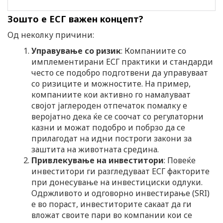
Зошто е ЕСГ важен концепт?
Од неколку причини:
Управување со ризик
: Компаниите со
имплементирани ЕСГ практики и стандарди
често се подобро подготвени да управуваат
со ризиците и можностите. На пример,
компаниите кои активно го намалуваат
својот јаглероден отпечаток помалку е
веројатно дека ќе се соочат со регулаторни
казни и можат подобро и побрзо да се
прилагодат на идни построги закони за
заштита на животната средина.
Привлекување на инвеститори
: Повеќе
инвеститори ги разгледуваат ЕСГ факторите
при донесување на инвестициски одлуки.
Одржливото и одговорно инвестирање (SRI)
е во пораст, инвеститорите сакаат да ги
вложат своите пари во компании кои се