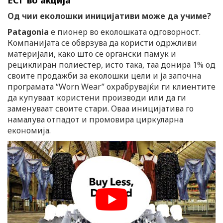
Од чии еколошки иницијативи
може да учиме?
Patagonia
е пионер во еколошката одговорност.
Компанијата се обврзува да користи одржливи
материјали, како што се органски памук и
рециклиран полиестер, исто така, таа донира 1% од
своите продажби за еколошки цели и ја започна
програмата “Worn Wear” охрабрувајќи ги клиентите
да купуваат користени производи или да ги
заменуваат своите стари. Оваа иницијатива го
намалува отпадот и промовира циркуларна
економија.