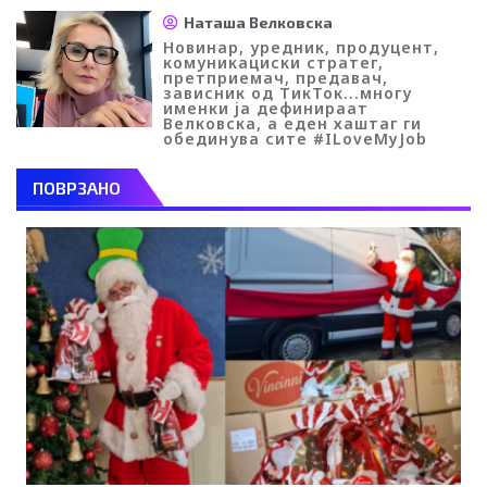
Наташа Велковска
Новинар, уредник, продуцент,
комуникациски стратег,
претприемач, предавач,
зависник од ТикТок...многу
именки ја дефинираат
Велковска, а еден хаштаг ги
обединува сите #ILoveMyJob
ПОВРЗАНО