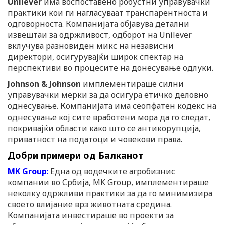
Unilever
има воспоставено робустни управувачки
практики кои ги нагласуваат транспарентноста и
одговорноста. Компанијата објавува детални
извештаи за одржливост, одборот на Unilever
вклучува разновиден микс на независни
директори, осигурувајќи широк спектар на
перспективи во процесите на донесување одлуки.
Johnson & Johnson
имплементираше силни
управувачки мерки за да осигура етичко деловно
однесување. Компанијата има сеопфатен кодекс на
однесување кој сите вработени мора да го следат,
покривајќи области како што се антикорупција,
приватност на податоци и човекови права.
Добри примери од Балканот
MK Group
:
Една од водечките агробизнис
компании во Србија, MK Group, имплементираше
неколку одржливи практики за да го минимизира
своето влијание врз животната средина.
Компанијата инвестираше во проекти за