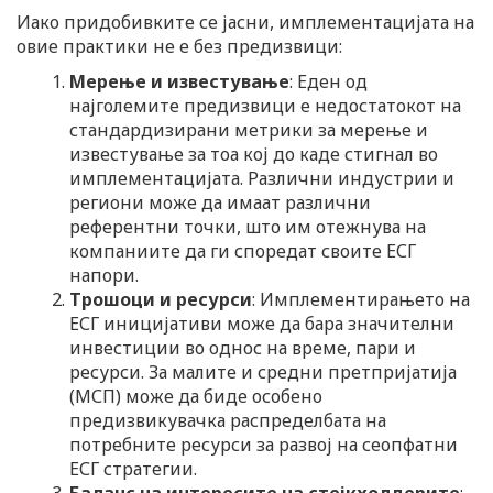
Иако придобивките се јасни, имплементацијата на
овие практики не е без предизвици:
Мерење и известување
: Еден од
најголемите предизвици е недостатокот на
стандардизирани метрики за мерење и
известување за тоа кој до каде стигнал во
имплементацијата. Различни индустрии и
региони може да имаат различни
референтни точки, што им отежнува на
компаниите да ги споредат своите ЕСГ
напори.
Трошоци и ресурси
: Имплементирањето на
ЕСГ иницијативи може да бара значителни
инвестиции во однос на време, пари и
ресурси. За малите и средни претпријатија
(МСП) може да биде особено
предизвикувачка распределбата на
потребните ресурси за развој на сеопфатни
ЕСГ стратегии.
Баланс на интересите на стејкхолдерите
: