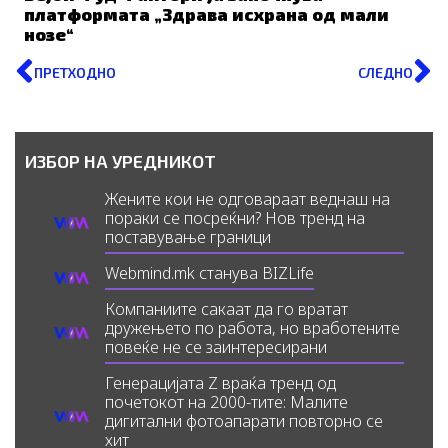
платформата „Здрава исхрана од мали
нозе“
Prev
N
ПРЕТХОДНО
СЛЕДНО
ИЗБОР НА УРЕДНИКОТ
Жените кои не одговараат веднаш на
пораки се посреќни? Нов тренд на
поставување граници
Webmind.mk станува BIZLife
Компаниите сакаат да го вратат
дружењето по работа, но вработените
повеќе не се заинтересирани
Генерацијата Z враќа тренд од
почетокот на 2000-тите: Малите
дигитални фотоапарати повторно се
хит