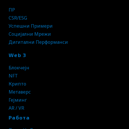
ПР
CSR/ESG
Успешни Примери
Социјални Мрежи
Дигитални Перформанси
Web 3
Блокчејн
NFT
Крипто
Метаверс
Гејминг
AR / VR
Работа