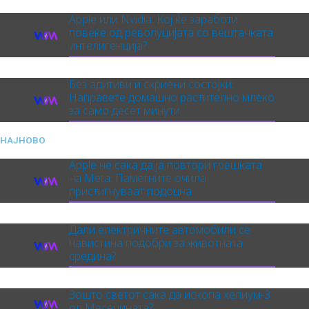
Apple или Nvidia: Кој ќе заработи
повеќе од револуцијата со вештачката
интелигенција?
Без адитиви и скриени состојки:
Направете домашно растително млеко
за само десет минути
НАЈНОВО
Apple не сака да ја повтори грешката
на Meta: Паметните очила
пристигнуваат подоцна
Дали електричните автомобили се
навистина подобри за животната
средина?
Зошто светот сака да ископа хелиум-3
од Месечината?