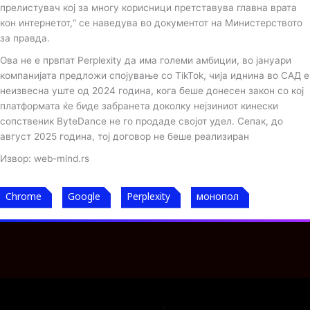
прелистувач кој за многу корисници претставува главна врата
кон интернетот,“ се наведува во документот на Министерството
за правда.
Ова не е првпат Perplexity да има големи амбиции, во јануари
компанијата предложи спојување со TikTok, чија иднина во САД е
неизвесна уште од 2024 година, кога беше донесен закон со кој
платформата ќе биде забранета доколку нејзиниот кинески
сопственик ByteDance не го продаде својот удел. Сепак, до
август 2025 година, тој договор не беше реализиран
Извор: web-mind.rs
Chrome
Google
Perplexity
монопол