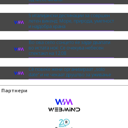
5 италијански дестинации за совршен
летен викенд: Море, природа, уметност
и најдобра храна
Во ова село сонцето ќе зајде двапати
во истата ноќ: Се очекува небесен
спектакл на 12.08
Сè повеќе жени организираат „solo
date“ и не чекаат друштво за уживање
Партнери