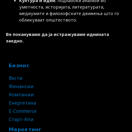
Култура и идеи:
подлабоки анализи во
уметноста, историјата, литературата,
медиумите и филозофските движења што го
обликуваат општеството.
Ве покануваме да ја истражуваме иднината
заедно.
Бизнис
Вести
Финансии
Компании
Енергетика
E-Commerce
Старт-Апи
Маркетинг