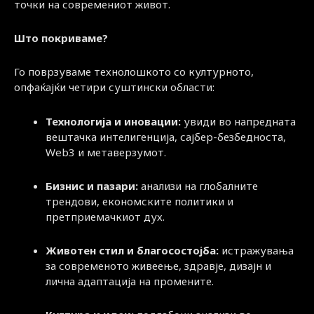
точки на современиот живот.
Што покриваме?
Го поврзуваме технолошкото со културното,
опфаќајќи четири суштински области:
Технологија и иновации:
увиди во напредната
вештачка интелигенција, сајбер-безбедноста,
Web3 и метаверзумот.
Бизнис и пазари:
анализи на глобалните
трендови, економските политики и
претприемачкиот дух.
Животен стил и благосостојба:
истражувања
за современото живеење, здравје, дизајн и
лична адаптација на промените.