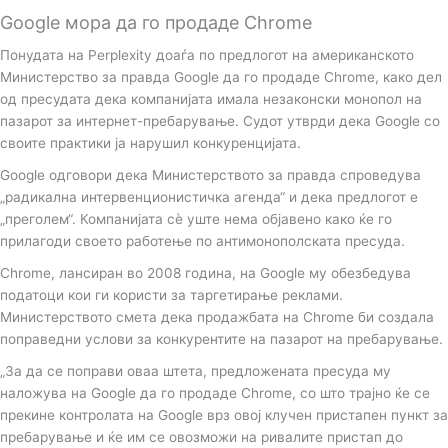
Google мора да го продаде Chrome
Понудата на Perplexity доаѓа по предлогот на американското
Министерство за правда Google да го продаде Chrome, како дел
од пресудата дека компанијата имала незаконски монопол на
пазарот за интернет-пребарување. Судот утврди дека Google со
своите практики ја нарушил конкуренцијата.
Google одговори дека Министерството за правда спроведува
„радикална интервенционистичка агенда“ и дека предлогот е
„преголем“. Компанијата сè уште нема објавено како ќе го
прилагоди своето работење по антимонополската пресуда.
Chrome, лансиран во 2008 година, на Google му обезбедува
податоци кои ги користи за таргетирање реклами.
Министерството смета дека продажбата на Chrome би создала
поправедни услови за конкурентите на пазарот на пребарување.
„За да се поправи оваа штета, предложената пресуда му
наложува на Google да го продаде Chrome, со што трајно ќе се
прекине контролата на Google врз овој клучен пристапен пункт за
пребарување и ќе им се овозможи на ривалите пристап до