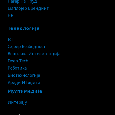
Пазар На Труд
Емплојер Брендинг
HR
Технологија
IoT
Сајбер Безбедност
Вештачка Интелигенција
Deep Tech
Роботика
Биотехнологија
Уреди И Гаџети
Мултимедија
Интервју