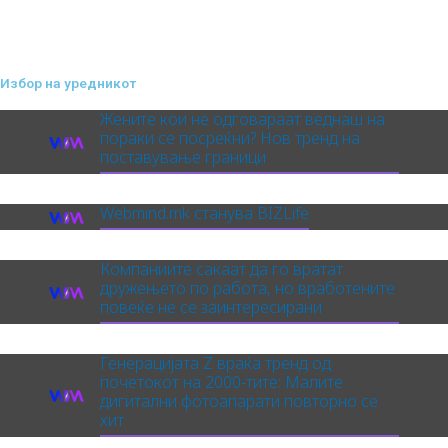
Избор на уредникот
Жените кои не одговараат веднаш на
пораки се посреќни? Нов тренд на
поставување граници
Webmind.mk станува BIZLife
Компаниите сакаат да го вратат
дружењето по работа, но вработените
повеќе не се заинтересирани
Генерацијата Z враќа тренд од
почетокот на 2000-тите: Малите
дигитални фотоапарати повторно се
хит