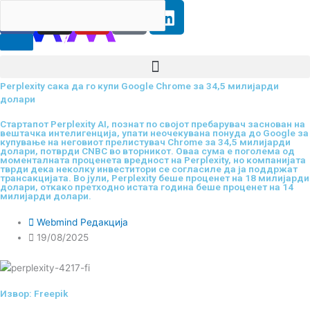
F
I
Y
I
L
Search
RS
ENG
Skip
a
n
o
c
i
to
content
c
s
u
o
n
e
t
t
-
k
b
a
u
t
e
Perplexity сака да го купи Google Chrome за 34,5 милијарди
o
g
b
i
d
долари
o
r
e
k
i
Стартапот Perplexity AI, познат по својот пребарувач заснован на
k
a
-
n
вештачка интелигенција, упати неочекувана понуда до Google за
m
t
купување на неговиот прелистувач Chrome за 34,5 милијарди
долари, потврди CNBC во вторникот. Оваа сума е поголема од
i
моменталната проценета вредност на Perplexity, но компанијата
тврди дека неколку инвеститори се согласиле да ја поддржат
k
трансакцијата. Во јули, Perplexity беше проценет на 18 милијарди
долари, откако претходно истата година беше проценет на 14
t
милијарди долари.
o
Webmind Редакција
k
19/08/2025
-
i
c
Извор: Freepik
o