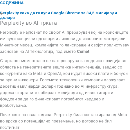
n
СОДРЖИНА
Perplexity сака да го купи Google Chrome за 34,5 милијарди
долари
Perplexity во AI трката
Perplexity е најпознат по својот AI пребарувач кој на корисниците
им нуди концизни одговори и линкови до изворните материјали.
Минатиот месец, компанијата го лансираше и својот прелистувач
заснован на AI технологија, под името
Comet
.
Стартапот моментално се натпреварува за водечка позиција во
областа на генеративната вештачка интелигенција, заедно со
конкуренти како Meta и OpenAI, кои нудат високи плати и бонуси
за врвни инженери. Големите технолошки компании вложуваат
десетици милијарди долари годишно во AI инфраструктура,
додека стартапите собираат милијарди од инвеститори и
фондови за да го финансираат потребниот хардвер и
вработувања.
Почетокот на оваа година, Perplexity била контактирана од Meta
во врска со потенцијално преземање, но договор не бил
постигнат