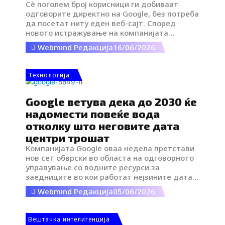
i
Сè поголем број корисници ги добиваат
одговорите директно на Google, без потреба
да посетат ниту еден веб-сајт. Според
k
новото истражување на компанијата
SparkToro, базирано на податоците на
Webmind Редакција
16/06/2026
Similarweb за однесувањето на корисниците,
t
дури 68,01% од Google пребарувањата во
САД во првите четири месеци од 2026
Tехнологија
o
година завршиле без ниту еден клик.
Google ветува дека до 2030 ќе
k
надомести повеќе вода
отколку што неговите дата
-
центри трошат
Компанијата Google оваа недела претстави
i
нов сет обврски во областа на одговорното
управување со водните ресурси за
заедниците во кои работат нејзините дата
c
центри.
Webmind Редакција
05/06/2026
o
Вештачка интелигенција