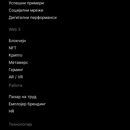
Успешни примери
Социјални мрежи
Дигитални перформанси
Web 3
Блокчејн
NFT
Крипто
Метаверс
Гејминг
AR / VR
Работа
Пазар на труд
Емплојер брендинг
HR
Технологија