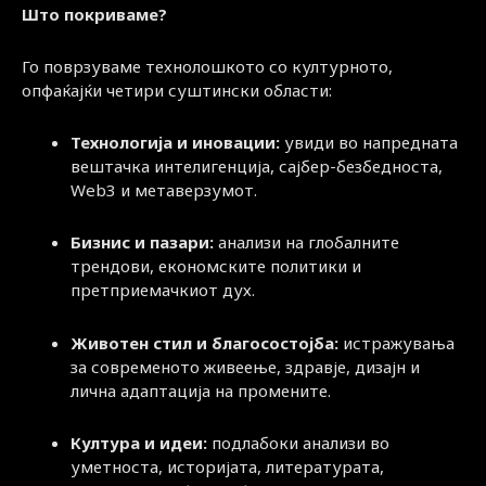
Што покриваме?
Го поврзуваме технолошкото со културното,
опфаќајќи четири суштински области:
Технологија и иновации:
увиди во напредната
вештачка интелигенција, сајбер-безбедноста,
Web3 и метаверзумот.
Бизнис и пазари:
анализи на глобалните
трендови, економските политики и
претприемачкиот дух.
Животен стил и благосостојба:
истражувања
за современото живеење, здравје, дизајн и
лична адаптација на промените.
Култура и идеи:
подлабоки анализи во
уметноста, историјата, литературата,