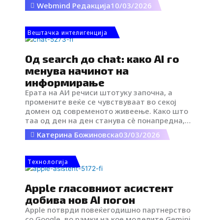
отстранат од резултатите од
Webmind Редакција
10/03/2026
пребарувањето. Станува збор за алатка која
автоматски следи дали на интернет се
појавуваат информации како адреса,
Вештачка интелигенција
телефонски број или е-пошта и им
овозможува на корисниците да побараат
нивно отстранување од резултатите на
Од search до chat: како AI го
Google. Иако е бесплатна и релативно
менува начинот на
едноставна за користење, оваа опција и
информирање
понатаму е речиси непозната за пошироката
Ерата на АИ речиси штотуку започна, а
јавност.
промените веќе се чувствуваат во секој
домен од современото живеење. Како што
таа од ден на ден станува сè понапредна,
така ги менува и навиките на луѓето.
Катерина Божиновска
03/03/2026
Tехнологија
Apple гласовниот асистент
добива нов AI погон
Apple потврди повеќегодишно партнерство
со Google, во рамки на кое моделите Gemini