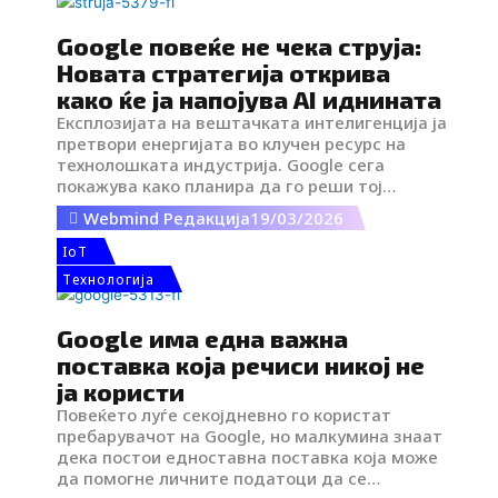
n
Google повеќе не чека струја:
Новата стратегија открива
како ќе ја напојува AI иднината
Експлозијата на вештачката интелигенција ја
претвори енергијата во клучен ресурс на
технолошката индустрија. Google сега
покажува како планира да го реши тој
предизвик и да не се потпира повеќе само на
Webmind Редакција
19/03/2026
електроенергетската мрежа, туку практично
да започне да гради сопствен енергетски
IoT
систем за своите дата-центри.
Tехнологија
Google има една важна
поставка која речиси никој не
ја користи
Повеќето луѓе секојдневно го користат
пребарувачот на Google, но малкумина знаат
дека постои едноставна поставка која може
да помогне личните податоци да се