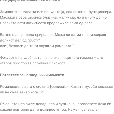
Иницирајте интимност со масажа
Замолете за масажа или понудете ја, ова секогаш функционира.
Масажата бара физичка близина, малку масло и многу допир.
Повеќето пати интимноста продолжува сама од себе.
Важно е да изгледа природно: „Може ли да ми го измасираш
долниот дел од грбот?“
или „Дозволи да ти ги опуштам рамената.“
Фокусот е на удобноста, не на експлицитната намера – што
отвора простор за спонтана блискост.
Потсетете се на заеднички моменти
Реминисценцијата е силен афродизијак. Кажете му: „Се сеќаваш
ли на онаа вечер кога…?“
Објаснете што ви се допаднало и суптилно наговестете дека би
сакале повторно да го доживеете тоа. Нежен, сензуален