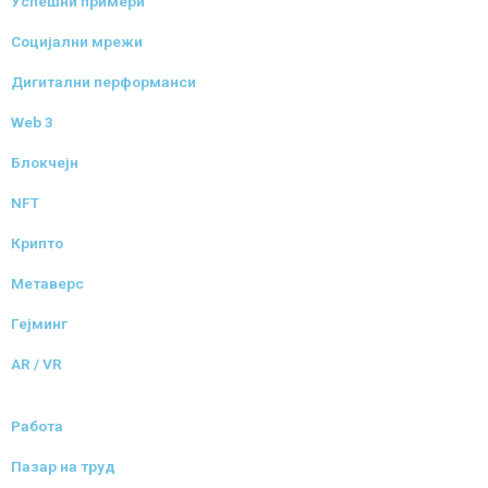
Успешни примери
Социјални мрежи
Дигитални перформанси
Web 3
Блокчејн
NFT
Крипто
Метаверс
Гејминг
AR / VR
Работа
Пазар на труд