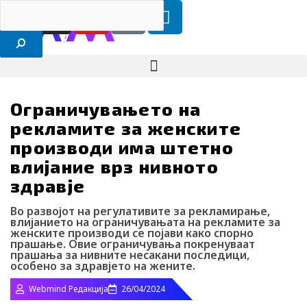
F
I
Y
I
L
Search
RS
ENG
Skip
a
n
o
c
i
to
content
c
s
u
o
n
e
t
t
-
k
b
a
u
t
e
o
g
b
i
d
Ограничувањето на
o
r
e
k
i
рекламите за женските
k
a
-
n
m
t
производи има штетно
i
влијание врз нивното
k
здравје
t
o
Во развојот на регулативите за рекламирање,
влијанието на ограничувањата на рекламите за
k
женските производи се појави како спорно
прашање. Овие ограничувања покренуваат
-
прашања за нивните несакани последици,
i
особено за здравјето на жените.
c
Webmind Редакција
26/04/2024
o