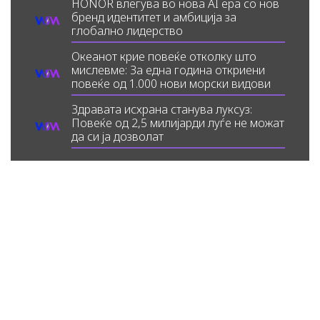
HONOR влегува во нова AI ера со нов
бренд идентитет и амбиција за
глобално лидерство
Океанот крие повеќе отколку што
мислевме: За една година откриени
повеќе од 1.000 нови морски видови
Здравата исхрана станува луксуз:
Повеќе од 2,5 милијарди луѓе не можат
да си ја дозволат