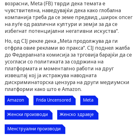
возрасни, Meta (FB) тврди дека темата е
чувствителна, наведувајќи дека како глобална
компанија треба да се земе предвид „широк опсег
на луѓе од различни култури и земји за да се
избегнат потенцијални негативни искуства“.
Но, од CIJ рекле дека „Meta продолжува да ги
отфрла овие реклами во пракса“. CIJ поднел жалба
до Федералната комисија за трговија барајќи да се
усогласи со политиката за содржина на
платформата и моментално работи на друг
извештај кој ја истражува наводната
дискриминаторска цензура на други медиумски
платформи како што е Amazon.
Amazon
Frida Uncensored
Meta
Женски производи
Женско здравје
Менструални производи