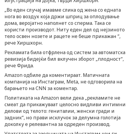
илустрација на дојка, тврди Хиршхорн.
„Во еден случај имавме слика од жена со едната
нога во воздух која држи шприц за оплодување
дома, веројатно наполнет со сперма. Така се
користи производот. Ниту еден дел од нејзиното
тело освен нозете и рацете не беше прикажан “,
рече Хиршхорн.
Рекламата била отфрлена од систем за автоматска
ревизија бидејќи бил вклучен зборот „плодност“,
рече Фрида.
Amazon одбиле да коментираат. Матичната
компанија на Инстаграм, Meta, не одговорила на
барањето на CNN за коментар.
Политиката на Amazon вели дека „рекламите не
смеат да прикажуваат целосно видливи интимни
делови од телото: гениталии, женски гради и
задник“, но прави исклучок за делумна голотија
доколку е релевантна за одреден производ.
Упатствата за заедницата на Инстаграм кои ги