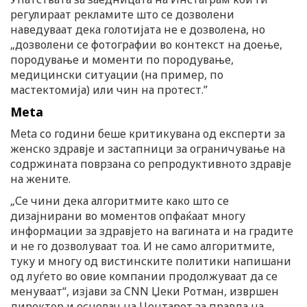
регулираат рекламите што се дозволени
наведуваат дека голотијата не е дозволена, но
„дозволени се фотографии во контекст на доење,
породување и моменти по породување,
медицински ситуации (на пример, по
мастектомија) или чин на протест.”
Meta
Мeta со години беше критикувана од експерти за
женско здравје и застапници за ограничување на
содржината поврзана со репродуктивното здравје
на жените.
„Се чини дека алгоритмите како што се
дизајнирани во моментов опфаќаат многу
информации за здравјето на вагината и на градите
и не го дозволуваат тоа. И не само алгоритмите,
туку и многу од вистинските политики напишани
од луѓето во овие компании продолжуваат да се
менуваат“, изјави за CNN Џеки Ротман, извршен
директор и основач на Центарот за правда на