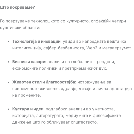
Што покриваме?
Го поврзуваме технолошкото со културното, опфаќајќи четири
суштински области:
Технологија и иновации:
увиди во напредната вештачка
интелигенција, сајбер-безбедноста, Web3 и метаверзумот.
Бизнис и пазари:
анализи на глобалните трендови,
економските политики и претприемачкиот дух.
Животен стил и благосостојба:
истражувања за
современото живеење, здравје, дизајн и лична адаптација
на промените.
Култура и идеи:
подлабоки анализи во уметноста,
историјата, литературата, медиумите и филозофските
движења што го обликуваат општеството.