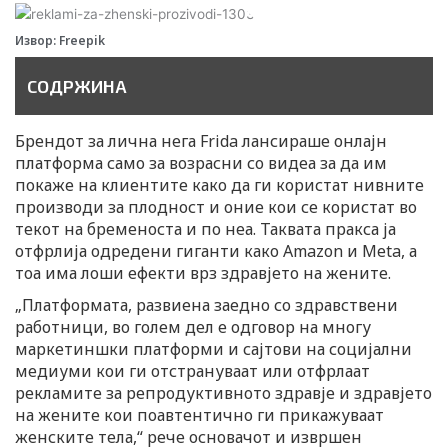
n
Извор: Freepik
СОДРЖИНА
Брендот за лична нега Frida лансираше онлајн
платформа само за возрасни со видеа за да им
покаже на клиентите како да ги користат нивните
производи за плодност и оние кои се користат во
текот на бременоста и по неа. Таквата пракса ја
отфрлија одредени гиганти како Amazon и Meta, а
тоа има лоши ефекти врз здравјето на жените.
„Платформата, развиена заедно со здравствени
работници, во голем дел е одговор на многу
маркетиншки платформи и сајтови на социјални
медиуми кои ги отстрануваат или отфрлаат
рекламите за репродуктивното здравје и здравјето
на жените кои поавтентично ги прикажуваат
женските тела,“ рече основачот и извршен