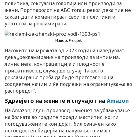
политика, сексуална голотија или производи за
жени. Портпаролот на ABC тогаш рекол дека тие не
сакаат да ги коментираат своите политики и
упатства за рекламирање.
Извор: Freepik
Насоките на мрежата од 2023 година наведуваат
дека „рекламирање на производи за интимна,
лична нега, контрацепција и плодност е
прифатливо од случај до случај. Таквото
рекламирање треба да биде претставено на
соодветен начин и ќе подлежи на ограничувања во
распоредот“.
Здравјето на жените и случајот на
Amazon
На Amazon, еден производ наменет за ублажување
на болката во градите поради маститис, кој ги
погодува жените кои дојат, бил означен како
несоодветен бидејќи на пакувањето имало