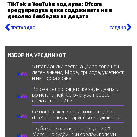
TikTok и YouTube под лупа: Ofcom
предупредува дека содржината не е
доволно безбедна за децата
Prev
N
ПРЕТХОДНО
СЛЕДНО
ИЗБОР НА УРЕДНИКОТ
5 италијански дестинации за совршен
летен викенд: Море, природа, уметност
и најдобра храна
Во ова село сонцето ќе зајде двапати
во истата ноќ: Се очекува небесен
спектакл на 12.08
Сè повеќе жени организираат „solo
date“ и не чекаат друштво за уживање
Љубовен хороскоп за август 2026:
Месец на судбински средби, големи