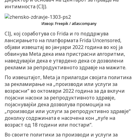
интимноста (CIJ).
Извор: Freepik / atlascompany
CIJ, кој соработува со Frida и го поддржува
лансирањето на платформата Frida Uncensored,
објави извештај во јануари 2022 година во кој ја
обвинува Meta дека има пристрасни алгоритми,
наведувајќи дека е утврдено дека се дозволени
реклами за репродуктивното здравје на мажите.
По извештајот, Meta ја прилагоди својата политика
за рекламирање на „производи или услуги за
возрасни“ во октомври 2022 година за да вклучи
појасни насоки за репродуктивното здравје,
појаснувајќи дека дозволува промоција на
„производи или услуги за репродуктивно здравје“
доколку содржината е насочена кон „луѓе на
возраст од 18 години или постари“.
Во своите политики за производи и услуги за