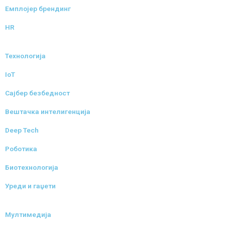
Емплојер брендинг
HR
Технологија
IoT
Сајбер безбедност
Вештачка интелигенција
Deep Tech
Роботика
Биотехнологија
Уреди и гаџети
Мултимедија