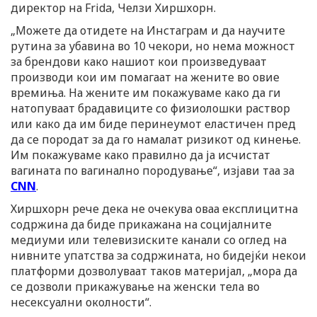
директор на Frida, Челзи Хиршхорн.
„Можете да отидете на Инстаграм и да научите
рутина за убавина во 10 чекори, но нема можност
за брендови како нашиот кои произведуваат
производи кои им помагаат на жените во овие
времиња. На жените им покажуваме како да ги
натопуваат брадавиците со физиолошки раствор
или како да им биде перинеумот еластичен пред
да се породат за да го намалат ризикот од кинење.
Им покажуваме како правилно да ја исчистат
вагината по вагинално породување“, изјави таа за
CNN
.
Хиршхорн рече дека не очекува оваа експлицитна
содржина да биде прикажана на социјалните
медиуми или телевизиските канали со оглед на
нивните упатства за содржината, но бидејќи некои
платформи дозволуваат таков материјал, „мора да
се дозволи прикажување на женски тела во
несексуални околности“.