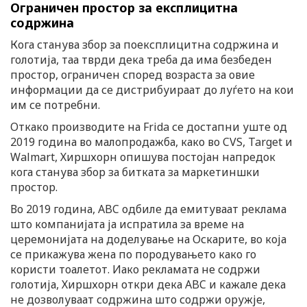
Ограничен простор за експлицитна
содржина
Кога станува збор за поексплицитна содржина и
голотија, таа тврди дека треба да има безбеден
простор, ограничен според возраста за овие
информации да се дистрибуираат до луѓето на кои
им се потребни.
Откако производите на Frida се достапни уште од
2019 година во малопродажба, како во CVS, Target и
Walmart, Хиршхорн опишува постојан напредок
кога станува збор за битката за маркетиншки
простор.
Во 2019 година, ABC одбиле да емитуваат реклама
што компанијата ја испратила за време на
церемонијата на доделување на Оскарите, во која
се прикажува жена по породувањето како го
користи тоалетот. Иако рекламата не содржи
голотија, Хиршхорн откри дека ABC и кажале дека
не дозволуваат содржина што содржи оружје,