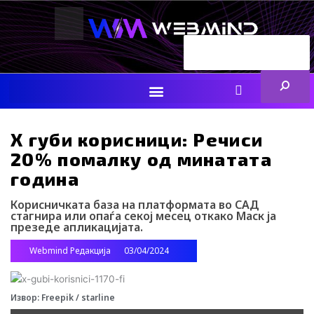
Skip
to
content
Search
ENG
RS
F
I
Y
I
L
a
n
o
c
i
c
s
u
o
n
e
t
t
-
k
b
a
u
t
e
X губи корисници: Речиси
o
g
b
i
d
20% помалку од минатата
o
r
e
k
i
k
a
-
n
година
m
t
i
Корисничката база на платформата во САД
k
стагнира или опаѓа секој месец откако Маск ја
t
презеде апликацијата.
o
k
Webmind Редакција
03/04/2024
-
i
c
o
Извор: Freepik / starline
n