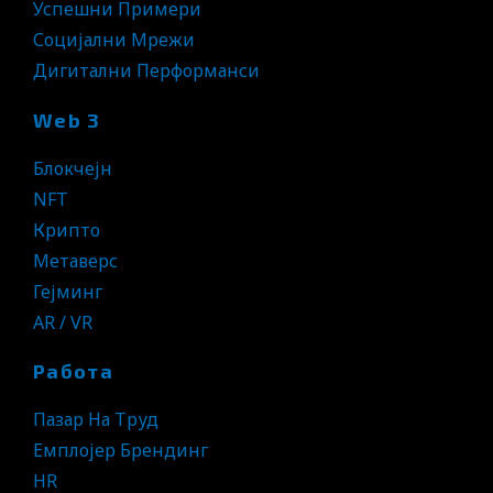
Успешни Примери
Социјални Мрежи
Дигитални Перформанси
Web 3
Блокчејн
NFT
Крипто
Метаверс
Гејминг
AR / VR
Работа
Пазар На Труд
Емплојер Брендинг
HR