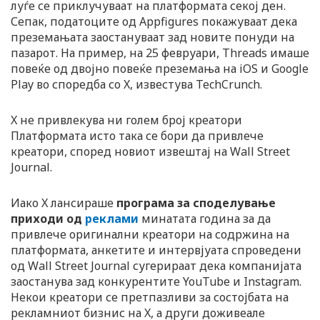
луѓе се приклучуваат на платформата секој ден.
Сепак, податоците од Appfigures покажуваат дека
преземањата заостануваат зад новите понуди на
пазарот. На пример, на 25 февруари, Threads имаше
повеќе од двојно повеќе преземања на iOS и Google
Play во споредба со X, известува TechCrunch.
X не привлекува ни голем број креатори
Платформата исто така се бори да привлече
креатори, според новиот извештај на Wall Street
Journal.
Иако X лансираше
програма за споделување
приходи од
реклами
минатата година за да
привлече оригинални креатори на содржина на
платформата, анкетите и интервјуата спроведени
од Wall Street Journal сугерираат дека компанијата
заостанува зад конкурентите YouTube и Instagram.
Некои креатори се претпазливи за состојбата на
рекламниот бизнис на X, а други доживеале