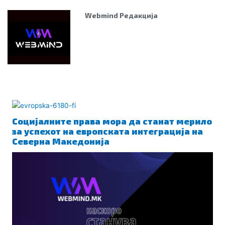
Webmind Редакција
ПОВРЗАНО
Социјалните права мора да станат мерило
за успехот на европската интеграција на
Северна Македонија