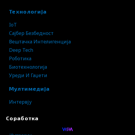
Технологија
IoT
Сајбер Безбедност
Вештачка Интелигенција
Deep Tech
Роботика
Биотехнологија
Уреди И Гаџети
Мултимедија
Интервју
Соработка
Импресум