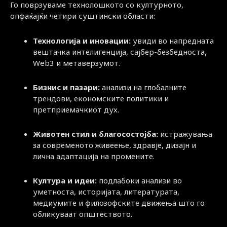
Го поврзуваме технолошкото со културното,
опфаќајќи четири суштински области:
Технологија и иновации:
увиди во напредната
вештачка интелигенција, сајбер-безбедноста,
Web3 и метаверзумот.
Бизнис и пазари:
анализи на глобалните
трендови, економските политики и
претприемачкиот дух.
Животен стил и благосостојба:
истражувања
за современото живеење, здравје, дизајн и
лична адаптација на промените.
Култура и идеи:
подлабоки анализи во
уметноста, историјата, литературата,
медиумите и филозофските движења што го
обликуваат општеството.