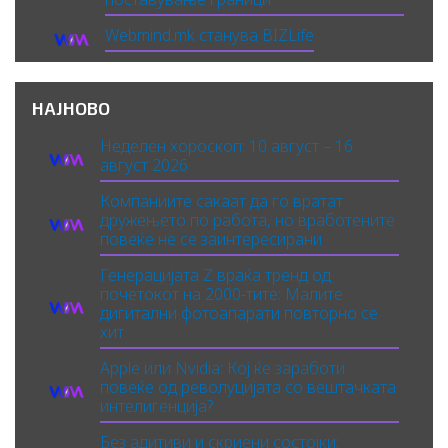
Webmind.mk станува BIZLife
НАЈНОВО
Неделен хороскоп: 10 август – 16
август 2026
Компаниите сакаат да го вратат
дружењето по работа, но вработените
повеќе не се заинтересирани
Генерацијата Z враќа тренд од
почетокот на 2000-тите: Малите
дигитални фотоапарати повторно се
хит
Apple или Nvidia: Кој ќе заработи
повеќе од револуцијата со вештачката
интелигенција?
Без адитиви и скриени состојки: