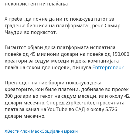
неконзистентни плаќања.
X треба „да почне да ни го покажува патот за
градење бизниси на платформата“, рече Самир
Чаудри во подкастот.
Гигантот објави дека платформата исплатила
повеќе од 45 милиони долари на повеќе од 150.000
креатори за седум месеци и дека компанијата
плаќа на секои две недели, пишува
Entrepreneur
.
Прегледот на тие бројки покажува дека
креаторите, кои биле платени, добивале во просек
300 долари во текот на седум месеци, или околу 42
долари месечно. Според ZipRecruiter, просечната
плата за канал на YouTube во САД е околу 5.726
долари месечно.
X
Вести
Илон Маск
Социјални мрежи