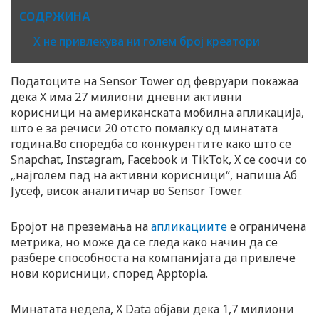
СОДРЖИНА
X не привлекува ни голем број креатори
Податоците на Sensor Tower од февруари покажаа
дека X има 27 милиони дневни активни
корисници на американската мобилна апликација,
што е за речиси 20 отсто помалку од минатата
година.Во споредба со конкурентите како што се
Snapchat, Instagram, Facebook и TikTok, X се соочи со
„најголем пад на активни корисници“, напиша Аб
Јусеф, висок аналитичар во Sensor Tower.
Бројот на преземања на
апликациите
е ограничена
метрика, но може да се гледа како начин да се
разбере способноста на компанијата да привлече
нови корисници, според Apptopia.
Минатата недела, X Data објави дека 1,7 милиони