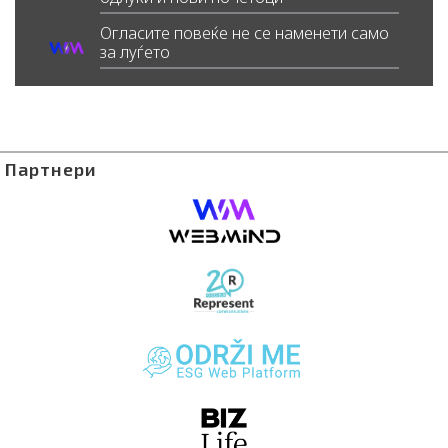
Огласите повеќе не се наменети само
за луѓето
Партнери