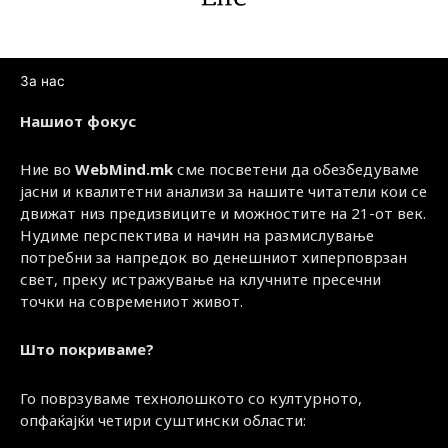
За нас
Нашиот фокус
Ние во
WebMind.mk
сме посветени да обезбедуваме
јасни и квалитетни анализи за нашите читатели кои се
движат низ предизвиците и можностите на 21-от век.
Нудиме перспектива и начин на размислување
потребни за напредок во денешниот хиперповрзан
свет, преку истражување на клучните пресечни
точки на современиот живот.
Што покриваме?
Го поврзуваме технолошкото со културното,
опфаќајќи четири суштински области: