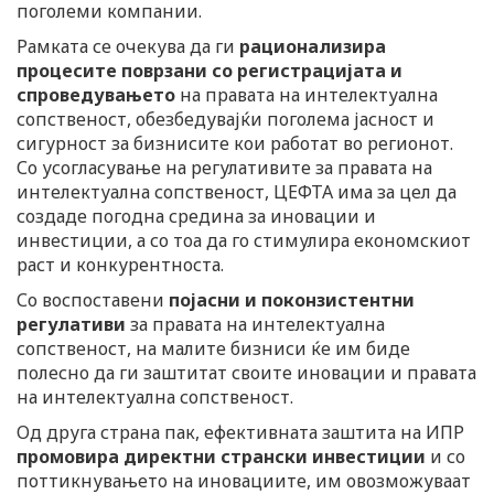
поголеми компании.
Рамката се очекува да ги
рационализира
процесите поврзани со регистрацијата и
спроведувањето
на правата на интелектуална
сопственост, обезбедувајќи поголема јасност и
сигурност за бизнисите кои работат во регионот.
Со усогласување на регулативите за правата на
интелектуална сопственост, ЦЕФТА има за цел да
создаде погодна средина за иновации и
инвестиции, а со тоа да го стимулира економскиот
раст и конкурентноста.
Со воспоставени
појасни и поконзистентни
регулативи
за правата на интелектуална
сопственост, на малите бизниси ќе им биде
полесно да ги заштитат своите иновации и правата
на интелектуална сопственост.
Од друга страна пак, ефективната заштита на ИПР
промовира директни странски инвестиции
и со
поттикнувањето на иновациите, им овозможуваат