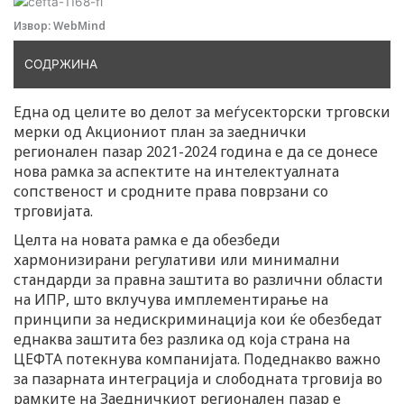
Извор: WebMind
СОДРЖИНА
Една од целите во делот за меѓусекторски трговски
мерки од Акциониот план за заеднички
регионален пазар 2021-2024 година е да се донесе
нова рамка за аспектите на интелектуалната
сопственост и сродните права поврзани со
трговијата.
Целта на новата рамка е да обезбеди
хармонизирани регулативи или минимални
стандарди за правна заштита во различни области
на ИПР, што вклучува имплементирање на
принципи за недискриминација кои ќе обезбедат
еднаква заштита без разлика од која страна на
ЦЕФТА потекнува компанијата. Подеднакво важно
за пазарната интеграција и слободната трговија во
рамките на Заедничкиот регионален пазар е