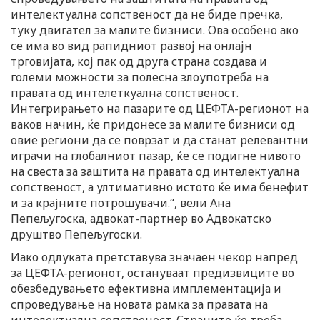
интелектуална сопственост да не биде пречка,
туку двигател за малите бизниси. Ова особено ако
се има во вид рапидниот развој на онлајн
трговијата, кој пак од друга страна создава и
големи можности за полесна злоупотреба на
правата од интелеткуална сопственост.
Интегрирањето на пазарите од ЦЕФТА-регионот на
ваков начин, ќе придонесе за малите бизниси од
овие региони да се поврзат и да станат релевантни
играчи на глобалниот пазар, ќе се подигне нивото
на свеста за заштита на правата од интелектуална
сопственост, а ултимативно истото ќе има бенефит
и за крајните потрошувачи.“, вели Ана
Пепељугоска, адвокат-партнер во Адвокатско
друштво Пепељугоски.
Иако одлуката претставува значаен чекор напред
за ЦЕФТА-регионот, остануваат предизвиците во
обезбедувањето ефективна имплементација и
спроведување на новата рамка за правата на
интелектуална сопственост. Страните ќе треба