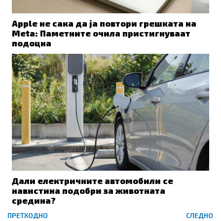
Apple не сака да ја повтори грешката на
Meta: Паметните очила пристигнуваат
подоцна
Дали електричните автомобили се
навистина подобри за животната
средина?
Prev
ПРЕТХОДНО
СЛЕДНО