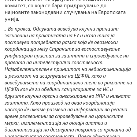
комитет, со која се бара придржување до
најновите законодавни случувања на Европската
унија.
„
Во пракса, Одлуката воведува клучни принципи
засновани на практиката на ЕУ и исто така ја
поставува потребната рамка која ќе овозможи
координација меѓу Страните за воспоставување
унифициран пристап за заштита и спроведување на
правата на интелектуална сопственост.
Најзабележителен е принципот на недискриминација
и режимот на исцрпување на ЦЕФТА, како и
воведувањето на координативно тело во рамките на
ЦЕФТА кое ќе ги обедини канцелариите за ИС и
другите клучни органи ангажирани во ИПР и нивната
заштита. Како производ на оваа координација,
наскоро ќе имаме размена на информации во реално
време релевантни за спроведување на царинските
мерки, имплементација на онлајн алатки и
дигитализација на досиејата поврзани со правата од
интелектуална сопственост. Преку едукативни