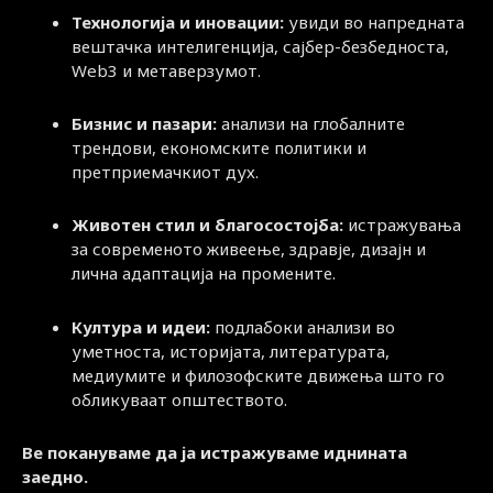
Технологија и иновации:
увиди во напредната
вештачка интелигенција, сајбер-безбедноста,
Web3 и метаверзумот.
Бизнис и пазари:
анализи на глобалните
трендови, економските политики и
претприемачкиот дух.
Животен стил и благосостојба:
истражувања
за современото живеење, здравје, дизајн и
лична адаптација на промените.
Култура и идеи:
подлабоки анализи во
уметноста, историјата, литературата,
медиумите и филозофските движења што го
обликуваат општеството.
Ве покануваме да ја истражуваме иднината
заедно.