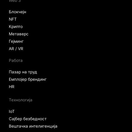
Web 3
Блокчејн
NFT
Крипто
Метаверс
Гејминг
AR / VR
Работа
Пазар на труд
Емплојер брендинг
HR
Технологија
IoT
Сајбер безбедност
Вештачка интелигенција