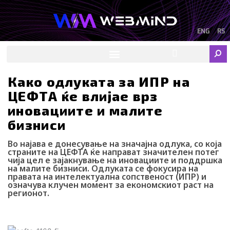
Skip
to
content
ENG
RS
F
I
Y
I
L
Sear
a
n
o
c
i
c
s
u
o
n
e
t
t
-
k
Како одлуката за ИПР на
b
a
u
t
e
ЦЕФТА ќе влијае врз
o
g
b
i
d
o
r
e
k
i
иновациите и малите
k
a
-
n
бизниси
m
t
i
k
Во најава е донесување на значајна одлука, со која
t
страните на ЦЕФТА ќе направат значителен потег
o
чија цел е зајакнување на иновациите и поддршка
на малите бизниси. Одлуката се фокусира на
k
правата на интелектуална сопственост (ИПР) и
-
означува клучен момент за економскиот раст на
i
регионот.
c
o
Теодора Радончиќ
03/04/2024
n