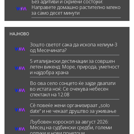
Без адитиви и скриени состојки:
Направете домашно растително млеко
за само десет минути
НАЈНОВО
Зошто светот сака да ископа хелиум-3
од Месечината?
5 италијански дестинации за совршен
летен викенд: Море, природа, уметност
и најдобра храна
Во ова село сонцето ќе зајде двапати
во истата ноќ: Се очекува небесен
спектакл на 12.08
Сè повеќе жени организираат „solo
date“ и не чекаат друштво за уживање
Љубовен хороскоп за август 2026:
Месец на судбински средби, големи
одлуки и нови почетоци