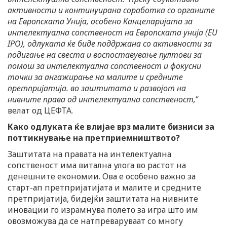
активности и континуирана соработка со органите
на Европската Унија, особено Канцеларијата за
интелектуална сопственост на Европската унија (EU
IPO), одлуката ќе биде поддржана со активности за
подигање на свеста и воспоставување пултови за
помош за интелектуална сопственост и фокусни
точки за ангажирање на малите и средните
претпријатија. во заштитата и развојот на
нивните права од интелектуална сопственост,
“
велат од ЦЕФТА.
Како одлуката ќе влијае врз малите бизниси за
поттикнување на претприемништвото?
Заштитата на правата на интелектуална
сопственост има витална улога во растот на
денешните економии. Ова е особено важно за
старт-ап претпријатијата и малите и средните
претпријатија, бидејќи заштитата на нивните
иновации го израмнува полето за игра што им
овозможува да се натпреваруваат со многу