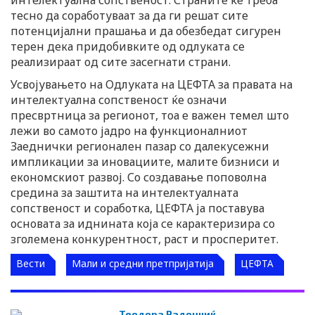
тесно да соработуваат за да ги решат сите
потенцијални прашања и да обезбедат сигурен
терен дека придобивките од одлуката се
реализираат од сите засегнати страни.
Усвоjувањето на Одлуката на ЦЕФТА за правата на
интелектуална сопственост ќе означи
пресвртница за регионот, тоа е важен темел што
лежи во самото јадро на функционалниот
Заеднички регионален пазар со далекусежни
импликации за иновациите, малите бизниси и
економскиот развој. Со создавање поповолна
средина за заштита на интелектуалната
сопственост и соработка, ЦЕФТА ја поставува
основата за иднината која се карактеризира со
зголемена конкурентност, раст и просперитет.
Вести
Мали и средни претпријатија
ЦЕФТА
Теодора Радончиќ