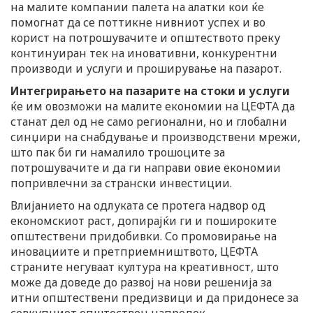
на малите компании палета на алатки кои ќе
помогнат да се поттикне нивниот успех и во
корист на потрошувачите и општеството преку
континуиран тек на иновативни, конкурентни
производи и услуги и проширување на пазарот.
Интегрирањето на пазарите на стоки и услуги
ќе им овозможи на малите економии на ЦЕФТА да
станат дел од не само регионални, но и глобални
синџири на снабдување и производствени мрежи,
што пак би ги намалило трошоците за
потрошувачите и да ги направи овие економии
попривлечни за странски инвестиции.
Влијанието на одлуката се протега надвор од
економскиот раст, допирајќи ги и пошироките
општествени придобивки. Со промовирање на
иновациите и претприемништвото, ЦЕФТА
страните негуваат култура на креативност, што
може да доведе до развој на нови решенија за
итни општествени предизвици и да придонесе за