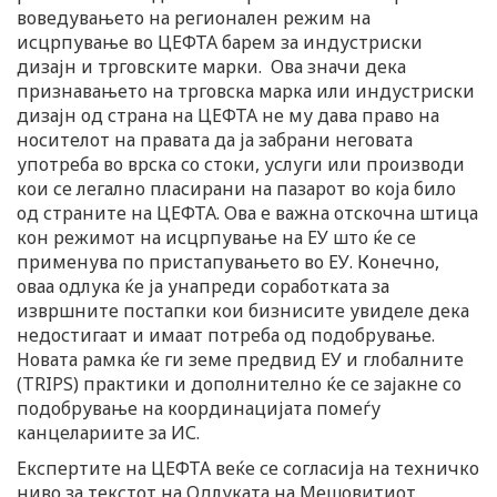
воведувањето на регионален режим на
исцрпување во ЦЕФТА барем за индустриски
дизајн и трговските марки. Ова значи дека
признавањето на трговска марка или индустриски
дизајн од страна на ЦЕФТА не му дава право на
носителот на правата да ја забрани неговата
употреба во врска со стоки, услуги или производи
кои се легално пласирани на пазарот во која било
од страните на ЦЕФТА. Ова е важна отскочна штица
кон режимот на исцрпување на ЕУ што ќе се
применува по пристапувањето во ЕУ. Конечно,
оваа одлука ќе ја унапреди соработката за
извршните постапки кои бизнисите увиделе дека
недостигаат и имаат потреба од подобрување.
Новата рамка ќе ги земе предвид ЕУ и глобалните
(TRIPS) практики и дополнително ќе се зајакне со
подобрување на координацијата помеѓу
канцелариите за ИС.
Експертите на ЦЕФТА веќе се согласија на техничко
ниво за текстот на Одлуката на Мешовитиот