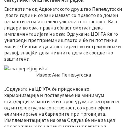
севкупниот општествен напредок.
Експертите од Адвокатското друштво Пепељугоски
долги години се занимаваат со правото во домен
на заштита на интелектуалната сопственост. Како
лидери во оваа правна област сметаат дека
имплементацијата на оваа Одлука на ЦЕФТА ќе го
унапреди претприемништвото и ќе ги поттикне
малите бизниси да инвестираат во истражување и
развој, знаејќи дека нивните дела се соодветно
заштитени.
Извор: Ана Пепељугоскa
„Одлуката на ЦЕФТА ќе придонесе во
хармонизација и поставување на минимум
стандарди за заштита и спроведување на правата
од интелектуална сопственост, со краен ефект
елиминирање на бариерите при трговијата.
Имплементацијата на оваа Одлука ќе има за цел
спроведувањето на заштитата на правата од