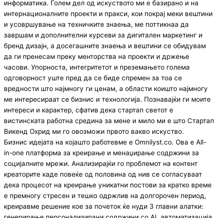
информатика. Голем дел од искуството ми е базирано и на
интернационалните проекти и пракси, кои покрај меки вештини
и усовршување на техничките знаења, ме поттикнаа да
завршам и дополнителни курсеви за дигитален маркетинг и
бренд дизајн, а досегашните знаења и вештини се обидувам
да ги пренесам преку менторства на проекти и држење
часови. Упорноста, интегритетот и преземањето голема
одговорност уште пред да се биде спремен за тоа се
вредности што најмногу ги ценам, а области коишто најмногу
ме интересираат се бизнис и технологија. Познавајќи ги моите
интереси и карактер, сфатив дека стартап светот е
вистинската работна средина за мене и мило ми е што Стартап
Викенд Охрид ми го овозможи првото вакво искуство.
Бизнис идејата на којашто работевме е Omnilyst.co. Ова е All-
in-one платформа за креирање и менаџирање содржини за
социјалните мрежи. Анализирајќи го проблемот на контент
креаторите каде повеќе од половина од нив се согласуваат
дека процесот на креирање уникатни постови за кратко време
е премногу стресен и тешко одржлив на долгорочен период,
креиравме решение кое за почеток ќе нуди 3 главни алатки:
генерирање персонализирани содржини со AI, автоматизација