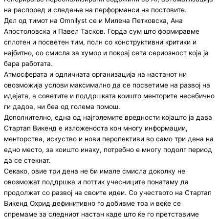
на распоред и следење на перформанси на постовите.
Дел од тимот на Omnilyst се и Милена Петковска, Ана
Апостоловска и Павел Тасков. Горда сум што формиравме
сплотен и посветен тим, полн со конструктивни критики и
најбитно, со смисла за хумор и покрај сета сериозност која ја
бара работата.
Атмосферата и одличната организација на настанот ни
овозможија услови максимално да се посветиме на развој на
идејата, а советите и поддршката коишто менторите несебично
ги дадоа, ни беа од голема помош.
Дополнително, една од најголемите вредности којашто ја дава
Стартап Викенд е изложеноста кон многу информации,
менторства, искуство и нови перспективи во само три дена на
едно место, за коишто инаку, потребно е многу подолг период
да се стекнат.
Секако, овие три дена не би имале смисла доколку не
овозможат поддршка и поттик учесниците понатаму да
продолжат со развој на своите идеи. Со учеството на Стартап
Викенд Охрид дефинитивно го добивме тоа и веќе се
спремаме за следниот настан каде што ќе го претставиме