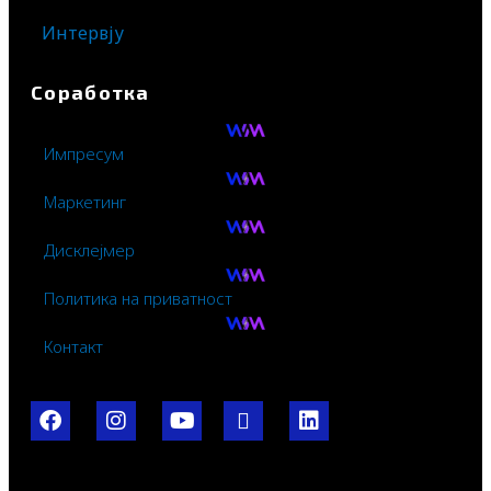
Интервју
Соработка
Импресум
Маркетинг
Дисклејмер
Политика на приватност
Контакт
F
I
Y
I
L
a
n
o
c
i
c
s
u
o
n
e
t
t
-
k