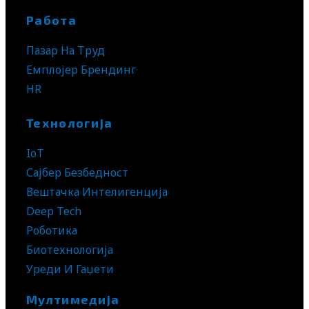
Работа
Пазар На Труд
Емплојер Брендинг
HR
Технологија
IoT
Сајбер Безбедност
Вештачка Интелигенција
Deep Tech
Роботика
Биотехнологија
Уреди И Гаџети
Мултимедија