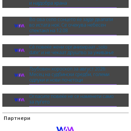
и најдобра храна
Во ова село сонцето ќе зајде двапати
во истата ноќ: Се очекува небесен
спектакл на 12.08
Сè повеќе жени организираат „solo
date“ и не чекаат друштво за уживање
Љубовен хороскоп за август 2026:
Месец на судбински средби, големи
одлуки и нови почетоци
Огласите повеќе не се наменети само
за луѓето
Партнери