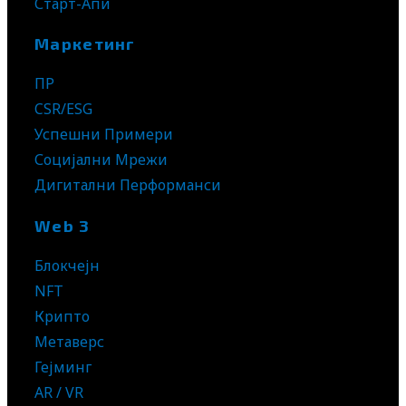
Старт-Апи
Маркетинг
ПР
CSR/ESG
Успешни Примери
Социјални Мрежи
Дигитални Перформанси
Web 3
Блокчејн
NFT
Крипто
Метаверс
Гејминг
AR / VR