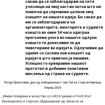
сакам да се заблагодарам на сите
учесници на овој настан затоа што ни
помогна да спремиме целиов овој
концепт на нашата идеја. Би сакал да
им се заблагодарам и на
организаторите, менторите и судиите
коишто во овие 54 часа одиграа
преголема улога во нашите одлуки
коишто ги донесовме за да
пивотираме во идејата. Одлучивме да
одиме со сосема нов концепт од
идејата што првично ја имавме.
Успешно го креиравме нашиот
прототип и добивме позитивни
мислења од страна на судиите.
Петар Прентовиќ, дел од победничкиот тим Tail на Стартап Викенд
Охрид 2024
„Имам позадина и искуство со UX/UI дизајн и Front-End
Development и стручно образование од областа на