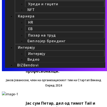
да излезат 5 иновативни стартапи кои
Уреди и гаџети
ќе влезат во екосистемот за
NFT
понатамошна работа на нив.
Кариера
Организирањето на ваков тип на
HR
настани е од голема важност за
EB
економскиот просперитет и
зголемување на вработеност кај
Пазар на труд
младите кое позитивно влијае врз
Емплојер брендинг
масовното иселување на истите. Ние
Интервју
од Стартап Македонија ќе
Интервју
продолжиме да им креираме
Видео
можности за влез во стартап светот
BIZBendovi
на сите заинтересирани
професионалци.
Јаков Јованоски, член на организацискиот тим на Стартап Викенд
Охрид 2024
Јас сум Петар, дел од тимот Tail и