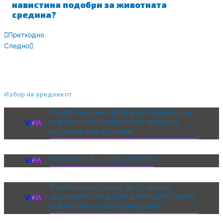
навистина подобри за животната
средина?
Prev
Next
Претходно
Следно
Избор на уредникот
Жените кои не одговараат веднаш на
пораки се посреќни? Нов тренд на
поставување граници
Webmind.mk станува BIZLife
Компаниите сакаат да го вратат
дружењето по работа, но вработените
повеќе не се заинтересирани