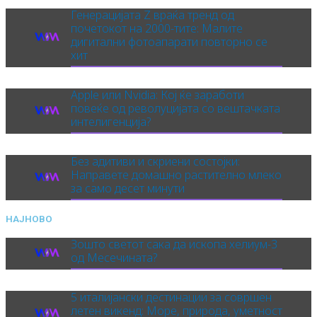
Генерацијата Z враќа тренд од
почетокот на 2000-тите: Малите
дигитални фотоапарати повторно се
хит
Apple или Nvidia: Кој ќе заработи
повеќе од револуцијата со вештачката
интелигенција?
Без адитиви и скриени состојки:
Направете домашно растително млеко
за само десет минути
НАЈНОВО
Зошто светот сака да ископа хелиум-3
од Месечината?
5 италијански дестинации за совршен
летен викенд: Море, природа, уметност