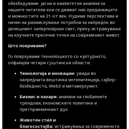
обезбедуваме јасни и квалитетни анализи за
нашите читатели кои се движат низ предизвиците
и можностите на 21-от век. Нудиме перспектива и
начин на размислување потребни за напредок во
денешниот хиперповрзан свет, преку истражување
на клучните пресечни точки на современиот живот.
Што покриваме?
Го поврзуваме технолошкото со културното,
опфаќајќи четири суштински области:
Технологија и иновации:
увиди во
напредната вештачка интелигенција, сајбер-
безбедноста, Web3 и метаверзумот.
Бизнис и пазари:
анализи на глобалните
трендови, економските политики и
претприемачкиот дух.
Животен стил и
благосостојба:
истражувања за современото