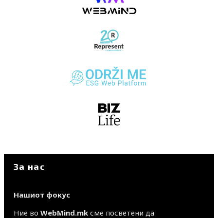
За нас
Нашиот фокус
Ние во
WebMind.mk
сме посветени да