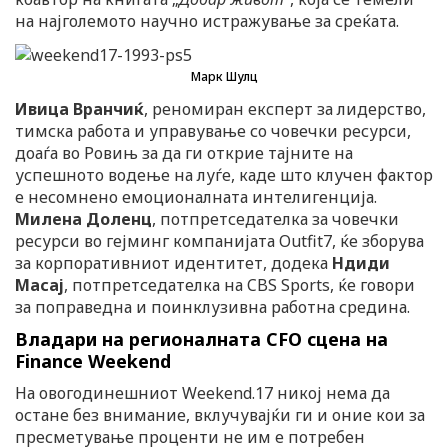
на најголемото научно истражување за среќата.
Марк Шулц
Ивица Вранчиќ
, реномиран експерт за лидерство,
тимска работа и управување со човечки ресурси,
доаѓа во Ровињ за да ги открие тајните на
успешното водење на луѓе, каде што клучен фактор
е несомнено емоционалната интелигенција.
Милена Доленц
, потпретседателка за човечки
ресурси во гејминг компанијата Outfit7, ќе зборува
за корпоративниот идентитет, додека
Ндиди
Масај
, потпретседателка на CBS Sports, ќе говори
за поправедна и поинклузивна работна средина.
Владари на регионалната CFO сцена на
Finance Weekend
На овогодинешниот Weekend.17 никој нема да
остане без внимание, вклучувајќи ги и оние кои за
пресметување проценти не им е потребен