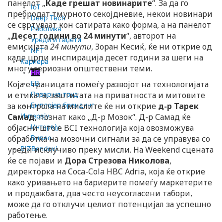
панелот „
Каде грешат новинарите
“. За да го
IoT
пребродат тмурното секојдневие, некои новинари
Deep Tech
се свртуваат кон сатирата како форма, а на панелот
Роботика
„
Десет години во 24 минути
“, авторот на
Уреди и гаџети
емисијата
24 минути
, Зоран Кесиќ, ќе ни открие од
NFT
каде црпи инспирација десет години за шеги на
Кариера
многу сериозни општествени теми.
HR
Која е границата помеѓу развојот на технологијата
EB
и етиката, заштитата на приватноста и митовите
Пазар на труд
за контрола на мислите ќе ни открие
д-р Тарек
Емплојер брендинг
Самад
, познат како „Д-р Мозок“. Д-р Самад ќе
Интервју
објасни што е BCI технологија која овозможува
Интервју
обработка на мозочни сигнали за да се управува со
Видео
уреди исклучиво преку мисли. На Weekend сцената
BIZBendovi
ќе се појави и
Дора Стрезова Николова
,
директорка на Coca-Cola HBC Adria, која ќе открие
како уривањето на бариерите помеѓу маркетерите
и продажбата, два често неусогласени табори,
може да го отклучи целиот потенцијал за успешно
работење.