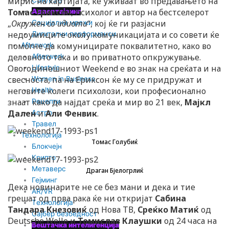
мирис на хартијата, ќе уживаат во предавањето на
Томас Ериксон
, психолог и автор на бестселерот
Адвертајзинг
„
Окружен со идиоти
“, кој ќе ги разјасни
Социјални мрежи
недоумиците околу комуникацијата и со совети ќе
Дигитални перформанси
помогне да комуницирате поквалитетно, како во
Afterwork
деловното така и во приватното опкружување.
Afterwork
Овогодинешниот Weekend е во знак на среќата и на
Lifestyle
свесноста, па на Ериксон ќе му се придружат и
Women in Business
неговите колеги психолози, кои професионално
Health
знаат како да најдат среќа и мир во 21 век,
Мајкл
Рецепти
Дален
и
Али Фенвик
.
Астро
Травел
Технологија
Томас Голубиќ
Блокчејн
Крипто
Метаверс
Драган Бјелогрлиќ
Гејминг
Дека новинарите не се без мани и дека и тие
AR/VR
грешат од прва рака ќе ни откријат
Сабина
Tехнологија
Тандара Кнезовиќ
од Нова ТВ,
Среќко Матиќ
од
Сајбер безбедност
Deutsche Welle и
Томислав Клаушки
од 24 часа на
Вештачка интелигенција