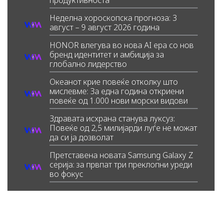
Неделна хороскопска прогноза: 3
август – 9 август 2026 година
HONOR влегува во нова AI ера со нов
бренд идентитет и амбиција за
глобално лидерство
Океанот крие повеќе отколку што
мислевме: За една година откриени
повеќе од 1.000 нови морски видови
Здравата исхрана станува луксуз:
Повеќе од 2,5 милијарди луѓе не можат
да си ја дозволат
Претставена новата Samsung Galaxy Z
серија: за првпат три преклопни уреди
во фокус