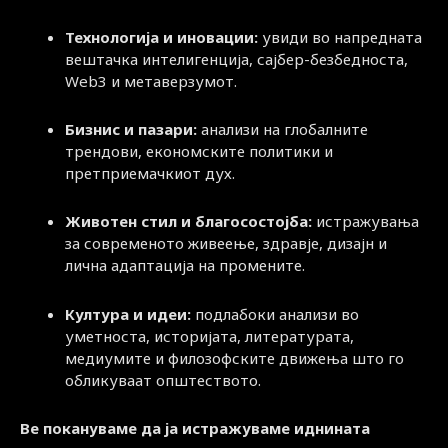
Технологија и иновации:
увиди во напредната
вештачка интелигенција, сајбер-безбедноста,
Web3 и метаверзумот.
Бизнис и пазари:
анализи на глобалните
трендови, економските политики и
претприемачкиот дух.
Животен стил и благосостојба:
истражувања
за современото живеење, здравје, дизајн и
лична адаптација на промените.
Култура и идеи:
подлабоки анализи во
уметноста, историјата, литературата,
медиумите и филозофските движења што го
обликуваат општеството.
Ве покануваме да ја истражуваме иднината