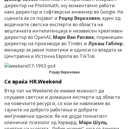
директор на Photomath, кој моментално работи
како директор и софтверски инженер во Google. На
сцената ќе се појават и
Роџер
Веркховен
, еден од
водечките светски експерти во областа на
вештачката интелигенција и независен креативен
директор во OpenAI,
Марк Ван Рисвик
, поранешен
директор на производи во Tinder, и
Лукаш Габлер
,
менаџер за јавни политики и односи со владата за
Централна и Источна Европа во TikTok.
Роџер Веркховен
Се враќа HR.Weekend
Втор пат на Weekend ќе имаме можност да
слушаме светски и домашни експерти од областа
на човечките ресурси, со кои ќе навлеземе во
тајните на доброто работење и добрите
меѓучовечки односи. Ќе ни дојде познатиот
клинички психолог од Харвард,
Марк Шулц
,
коавтор на книгата „
Добар живот
“, која се темели