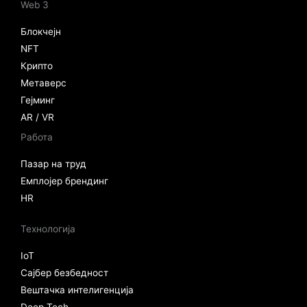
Web 3
Блокчејн
NFT
Крипто
Метаверс
Гејминг
AR / VR
Работа
Пазар на труд
Емплојер брендинг
HR
Технологија
IoT
Сајбер безбедност
Вештачка интелигенција