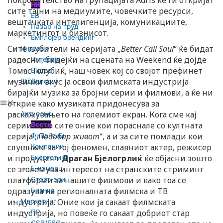
покровителство на групацијата Adris ќе ги откријат
HR
сите тајни на медиумите, човечките ресурси,
EB
вештачката интелигенција, комуникациите,
Пазар на труд
маркетингот и бизнисот.
Емплојер брендинг
Сите љубители на серијата „
Better Call Saul
“ ќе бидат
Интервју
радосни, бидејќи на сцената на Weekend ќе дојде
Интервју
Томас Голубиќ, наш човек кој со својот префинет
Видео
музички вкус ја освои филмската индустрија
BIZBendovi
бирајќи музика за бројни серии и филмови, а ќе ни
открие како музиката придонесува за
раскажувањето на големиот екран. Кога сме кај
Актуелно
сериите, за сите оние кои пораснале со култната
Вести
серија „
Подобар живот
“, а и за сите помлади кои
Финансии
слушнале за тој феномен, славниот актер, режисер
Компании
и продуцент
Драган Бјелогрлиќ
ќе објасни зошто
Енергетика
се зголемува интересот на странските стриминг
Е-комерц
платформи за нашите филмови и како тоа се
Старт-апи
одразува на регионалната филмска и ТВ
Бизнис
индустрија. Оние кои ја сакаат филмската
Маркетинг
индустрија, но повеќе го сакаат добриот стар
ПР
CSR/ESG