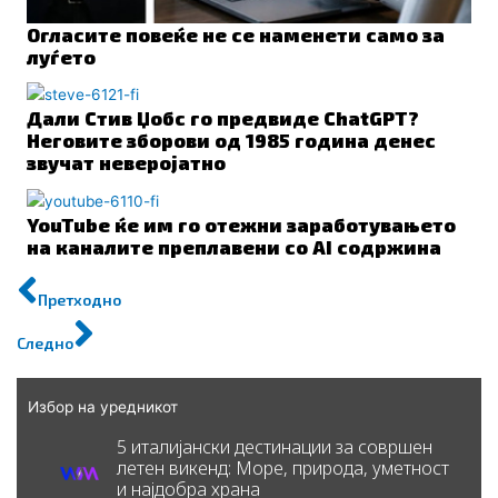
Огласите повеќе не се наменети само за
луѓето
Дали Стив Џобс го предвиде ChatGPT?
Неговите зборови од 1985 година денес
звучат неверојатно
YouTube ќе им го отежни заработувањето
на каналите преплавени со AI содржина
Prev
Next
Претходно
Следно
Избор на уредникот
5 италијански дестинации за совршен
летен викенд: Море, природа, уметност
и најдобра храна