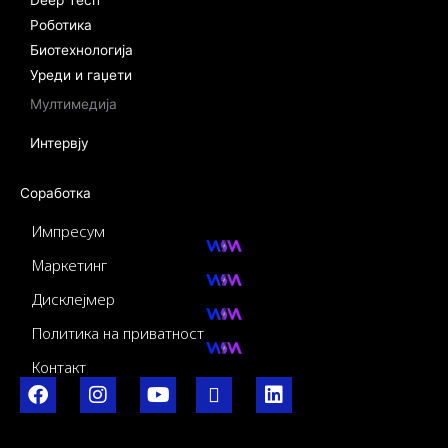
Deep Tech
Роботика
Биотехнологија
Уреди и гаџети
Мултимедија
Интервју
Соработка
Импресум
Маркетинг
Дисклејмер
Политика на приватност
Контакт
F
I
Y
I
L
a
n
o
c
i
c
s
u
o
n
e
t
t
-
k