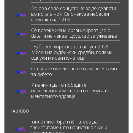
Во ова село сонцето ќе зајде двапати
во истата ноќ: Се очекува небесен
спектакл на 12.08
Сè повеќе жени организираат „solo
date“ и не чекаат друштво за уживање
Љубовен хороскоп за август 2026:
Месец на судбински средби, големи
одлуки и нови почетоци
Огласите повеќе не се наменети само
за луѓето
7 начини да го победите
перфекционизмот и да го зачувате
менталното здравје
НАЈНОВО
Топлотниот бран нè натера да
преиспитаме што навистина значи
продуктивноста