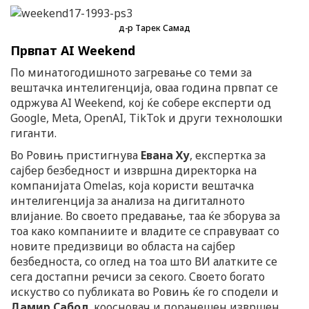
д-р Тарек Самад
Првпат AI Weekend
По минатогодишното загревање со теми за
вештачка интелигенција, оваа година првпат се
одржува AI Weekend, кој ќе собере експерти од
Google, Meta, OpenAI, TikTok и други технолошки
гиганти.
Во Ровињ пристигнува
Евана Ху
, експертка за
сајбер безбедност и извршна директорка на
компанијата Omelas, која користи вештачка
интелигенција за анализа на дигиталното
влијание. Во своето предавање, таа ќе зборува за
тоа како компаниите и владите се справуваат со
новите предизвици во областа на сајбер
безбедноста, со оглед на тоа што ВИ алатките се
сега достапни речиси за секого. Своето богато
искуство со публиката во Ровињ ќе го сподели и
Дамир Сабол
, коосновач и поранешен извршен