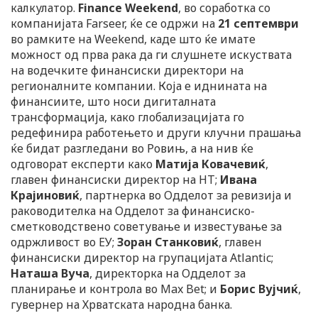
калкулатор.
Finance Weekend
, во соработка со
компанијата Farseer, ќе се одржи на
21 септември
во рамките на Weekend, каде што ќе имате
можност од прва рака да ги слушнете искуствата
на водечките финансиски директори на
регионалните компании. Која е иднината на
финансиите, што носи дигиталната
трансформација, како глобализацијата го
редефинира работењето и други клучни прашања
ќе бидат разгледани во Ровињ, а на нив ќе
одговорат експерти како
Матија Ковачевиќ
,
главен финансиски директор на HT;
Ивана
Крајиновиќ
, партнерка во Одделот за ревизија и
раководителка на Одделот за финансиско-
сметководствено советување и известување за
одржливост во EУ;
Зоран Станковиќ
, главен
финансиски директор на групацијата Atlantic;
Наташа Вуча
, директорка на Одделот за
планирање и контрола во Max Bet; и
Борис Вујчиќ
,
гувернер на Хрватската народна банка.