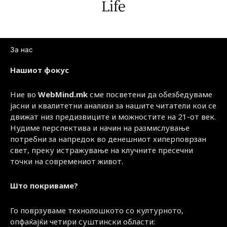
За нас
Нашиот фокус
Ние во
WebMind.mk
сме посветени да обезбедуваме
јасни и квалитетни анализи за нашите читатели кои се
движат низ предизвиците и можностите на 21-от век.
Нудиме перспектива и начин на размислување
потребни за напредок во денешниот хиперповрзан
свет, преку истражување на клучните пресечни
точки на современиот живот.
Што покриваме?
Го поврзуваме технолошкото со културното,
опфаќајќи четири суштински области: