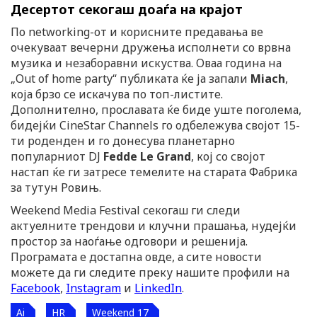
Десертот секогаш доаѓа на крајот
По networking-от и корисните предавања ве
очекуваат вечерни дружења исполнети со врвна
музика и незаборавни искуства. Оваа година на
„Out of home party“ публиката ќе ја запали
Miach
,
која брзо се искачува по топ-листите.
Дополнително, прославата ќе биде уште поголема,
бидејќи CineStar Channels го одбележува својот 15-
ти роденден и го донесува планетарно
популарниот DJ
Fedde Le Grand
, кој со својот
настап ќе ги затресе темелите на старата Фабрика
за тутун Ровињ.
Weekend Media Festival секогаш ги следи
актуелните трендови и клучни прашања, нудејќи
простор за наоѓање одговори и решенија.
Програмата е достапна овде, а сите новости
можете да ги следите преку нашите профили на
Facebook
,
Instagram
и
LinkedIn
.
Ai
HR
Weekend 17