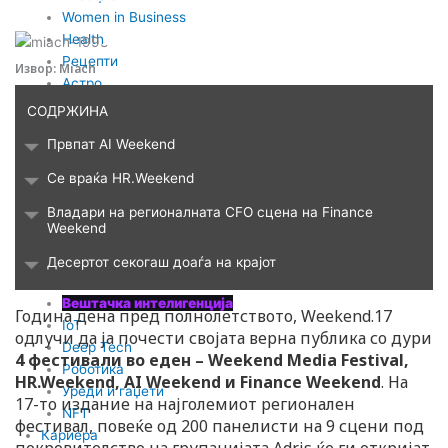
Webmind Редакција
30/08/2024
n
Women in Business
Health
Рецепти
Извор: Miach
Астро
Травел
СОДРЖИНА
Технологија
Првпат AI Weekend
Блокчејн
Крипто
Се враќа HR.Weekend
Метаверс
Владари на регионалната CFO сцена на Finance
Гејминг
Weekend
AR/VR
Tехнологија
Десертот секогаш доаѓа на крајот
Сајбер безбедност
Вештачка интелигенција
Година дена пред полнолетството, Weekend.17
IoT
одлучи да ја почести својата верна публика со дури
Deep Tech
4 фестивали во еден – Weekend Media Festival,
Роботика
HR.Weekend, AI Weekend и Finance Weekend
. На
Уреди и гаџети
17-то издание на најголемиот регионален
NFT
фестивал, повеќе од 200 панелисти на 9 сцени под
Кариера