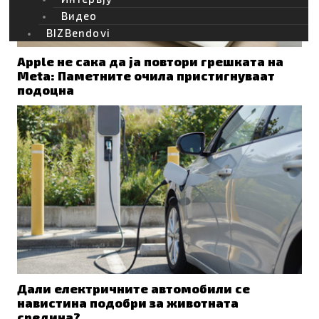
Видео
BIZBendovi
Apple не сака да ја повтори грешката на
Meta: Паметните очила пристигнуваат
подоцна
Дали електричните автомобили се
навистина подобри за животната
средина?