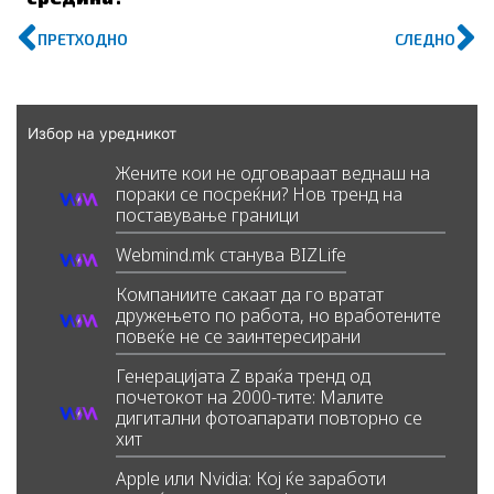
Prev
N
ПРЕТХОДНО
СЛЕДНО
Избор на уредникот
Жените кои не одговараат веднаш на
пораки се посреќни? Нов тренд на
поставување граници
Webmind.mk станува BIZLife
Компаниите сакаат да го вратат
дружењето по работа, но вработените
повеќе не се заинтересирани
Генерацијата Z враќа тренд од
почетокот на 2000-тите: Малите
дигитални фотоапарати повторно се
хит
Apple или Nvidia: Кој ќе заработи