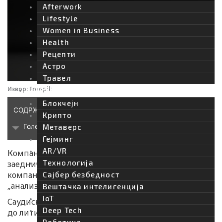
Afterwork
Lifestyle
Women in Business
Health
Рецепти
Астро
Травел
Технологија
Извор: Freepik
Блокчејн
СОДРЖИНА
Крипто
Голем проект за екстракција на литиум
Метаверс
Гејминг
AR/VR
Компанијата Manara, која е формирана со
Tехнологија
заедничко вложување на државната рударска
компанија Ma’aden и Фондот за јавни инвестиции,
Сајбер безбедност
„анализира различни опции“, рече Алкхорајф.
Вештачка интелигенција
IoT
Саудиска Арабија работи на обезбедување пристап
Deep Tech
до литиум и други минерали со цел да стане