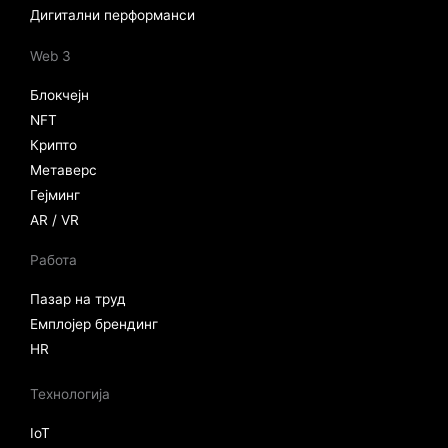
Дигитални перформанси
Web 3
Блокчејн
NFT
Крипто
Метаверс
Гејминг
AR / VR
Работа
Пазар на труд
Емплојер брендинг
HR
Технологија
IoT