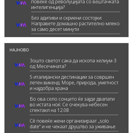
повеќе од револуцијата со вештачката
интелигенција?
Без адитиви и скриени состојки:
Направете домашно растително млеко
за само десет минути
НАЈНОВО
Зошто светот сака да ископа хелиум-3
од Месечината?
5 италијански дестинации за совршен
летен викенд: Море, природа, уметност
и најдобра храна
Во ова село сонцето ќе зајде двапати
во истата ноќ: Се очекува небесен
спектакл на 12.08
Сè повеќе жени организираат „solo
date“ и не чекаат друштво за уживање