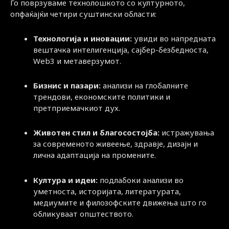
Го поврзуваме технолошкото со културното,
опфаќајќи четири суштински области:
Технологија и иновации:
увиди во напредната
вештачка интелигенција, сајбер-безбедноста,
Web3 и метаверзумот.
Бизнис и пазари:
анализи на глобалните
трендови, економските политики и
претприемачкиот дух.
Животен стил и благосостојба:
истражувања
за современото живеење, здравје, дизајн и
лична адаптација на промените.
Култура и идеи:
подлабоки анализи во
уметноста, историјата, литературата,
медиумите и филозофските движења што го
обликуваат општеството.