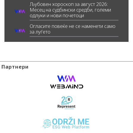
Љубовен хороскоп за август 2026:
Месец на судбински средби, големи
одлуки и нови почетоци
Огласите повеќе не се наменети само
за луѓето
Партнери