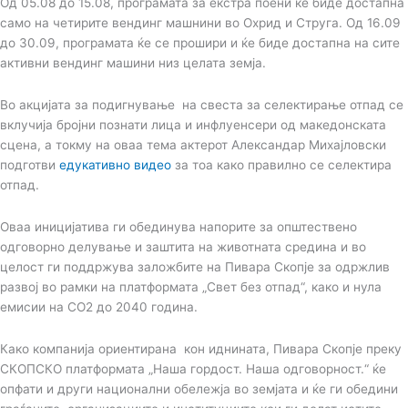
Од 05.08 до 15.08, програмата за екстра поени ќе биде достапна
само на четирите вендинг машнини во Охрид и Струга. Од 16.09
до 30.09, програмата ќе се прошири и ќе биде достапна на сите
активни вендинг машини низ целата земја.
Во акцијата за подигнување на свеста за селектирање отпад се
вклучија бројни познати лица и инфлуенсери од македонската
сцена, а токму на оваа тема актерот Александар Михајловски
подготви
едукативно видео
за тоа како правилно се селектира
отпад.
Оваа иницијатива ги обединува напорите за општествено
одговорно делување и заштита на животната средина и во
целост ги поддржува заложбите на Пивара Скопје за одржлив
развој во рамки на платформата „Свет без отпад“, како и нула
емисии на CO2 до 2040 година.
Како компанија ориентирана кон иднината, Пивара Скопје преку
СКОПСКО платформата „Наша гордост. Наша одговорност.“ ќе
опфати и други национални обележја во земјата и ќе ги обедини