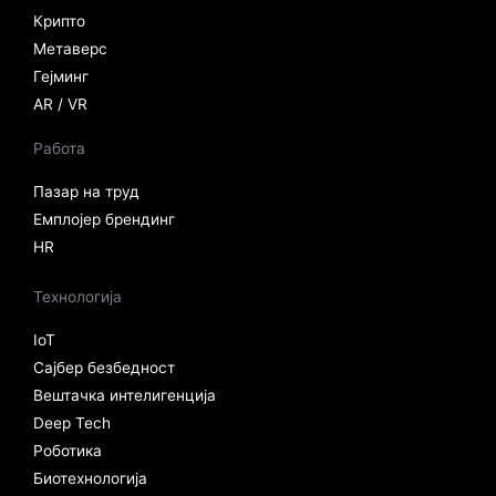
Крипто
Метаверс
Гејминг
AR / VR
Работа
Пазар на труд
Емплојер брендинг
HR
Технологија
IoT
Сајбер безбедност
Вештачка интелигенција
Deep Tech
Роботика
Биотехнологија