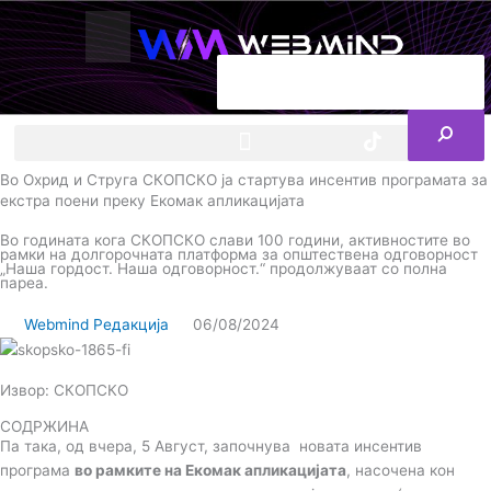
Skip
to
content
Search
ENG
RS
F
I
Y
I
L
a
n
o
c
i
c
s
u
o
n
Во Охрид и Струга СКОПСКО ја стартува инсентив програмата за
e
t
t
-
k
екстра поени преку Екомак апликацијата
b
a
u
t
e
o
g
b
i
d
Во годината кога СКОПСКО слави 100 години, активностите во
o
r
e
k
i
рамки на долгорочната платформа за општествена одговорност
k
a
-
n
„Наша гордост. Наша одговорност.“ продолжуваат со полна
пареа.
m
t
i
Webmind Редакција
06/08/2024
k
t
o
k
Извор: СКОПСКО
-
i
СОДРЖИНА
c
Па така, од вчера, 5 Август, започнува новата инсентив
o
програма
во рамките на Екомак апликацијата
, насочена кон
n