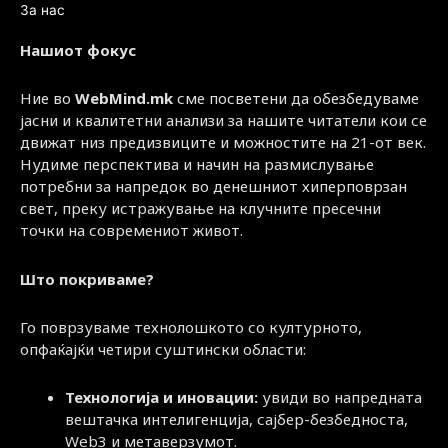
За нас
Нашиот фокус
Ние во
WebMind.mk
сме посветени да обезбедуваме
јасни и квалитетни анализи за нашите читатели кои се
движат низ предизвиците и можностите на 21-от век.
Нудиме перспектива и начин на размислување
потребни за напредок во денешниот хиперповрзан
свет, преку истражување на клучните пресечни
точки на современиот живот.
Што покриваме?
Го поврзуваме технолошкото со културното,
опфаќајќи четири суштински области:
Технологија и иновации:
увиди во напредната
вештачка интелигенција, сајбер-безбедноста,
Web3 и метаверзумот.