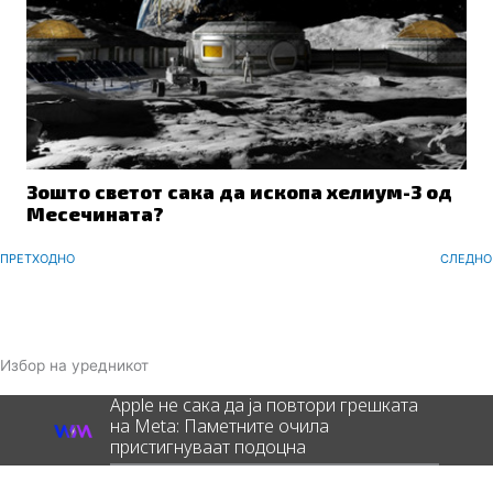
Зошто светот сака да ископа хелиум-3 од
Месечината?
Prev
ПРЕТХОДНО
СЛЕДНО
Избор на уредникот
Apple не сака да ја повтори грешката
на Meta: Паметните очила
пристигнуваат подоцна