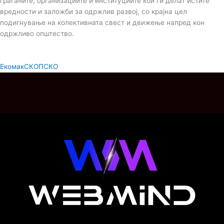
граѓаните, организациите и институциите кои ги делат истите
вредности и заложби за одржлив развој, со крајна цел
подигнување на колективната свест и движење напред кон
одржливо општество.
Екомак
СКОПСКО