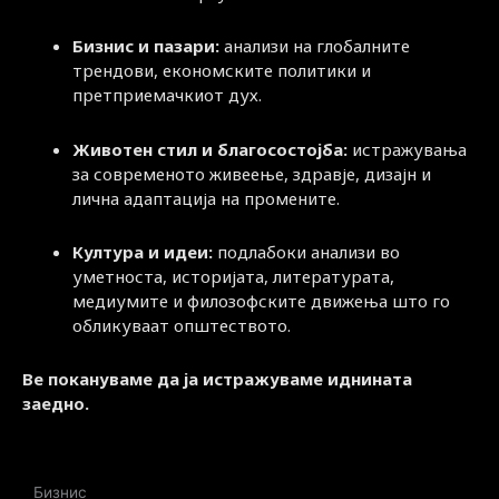
Бизнис и пазари:
анализи на глобалните
трендови, економските политики и
претприемачкиот дух.
Животен стил и благосостојба:
истражувања
за современото живеење, здравје, дизајн и
лична адаптација на промените.
Култура и идеи:
подлабоки анализи во
уметноста, историјата, литературата,
медиумите и филозофските движења што го
обликуваат општеството.
Ве покануваме да ја истражуваме иднината
заедно.
Бизнис