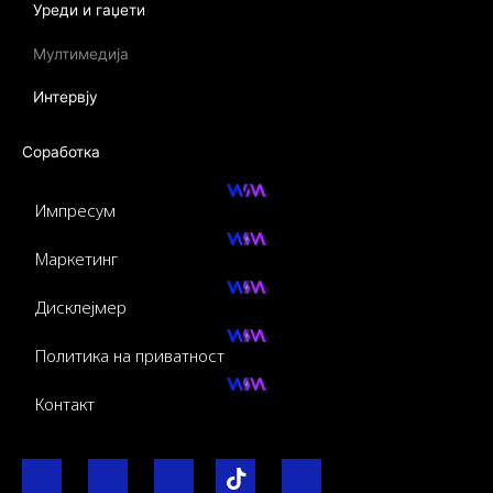
Уреди и гаџети
Мултимедија
Интервју
Соработка
Импресум
Маркетинг
Дисклејмер
Политика на приватност
Контакт
F
I
Y
I
L
a
n
o
c
i