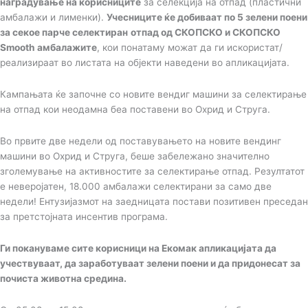
наградување на корисниците
за селекција на отпад (пластични
амбалажи и лименки).
Учесниците ќе добиваат по 5 зелени поени
за секое парче селектиран
отпад од СКОПСКО и СКОПСКО
Smooth амбалажите
, кои понатаму можат да ги искористат/
реализираат во листата на објекти наведени во апликацијата.
Кампањата ќе започне со новите вендиг машини за селектирање
на отпад кои неодамна беа поставени во Охрид и Струга.
Во првите две недели од поставувањето на новите вендинг
машини во Охрид и Струга, беше забележано значително
зголемување на активностите за селектирање отпад. Резултатот
е неверојатен, 18.000 амбалажи селектирани за само две
недели! Ентузијазмот на заедницата постави позитивен преседан
за претстојната инсентив програма.
Ги покануваме сите корисници на Екомак апликацијата да
учествуваат, да заработуваат зелени поени и да придонесат за
почиста животна средина.