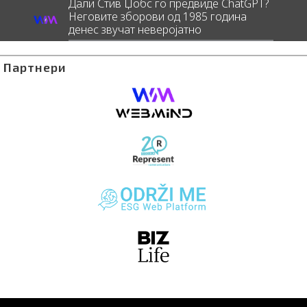
Дали Стив Џобс го предвиде ChatGPT?
Неговите зборови од 1985 година
денес звучат неверојатно
Партнери