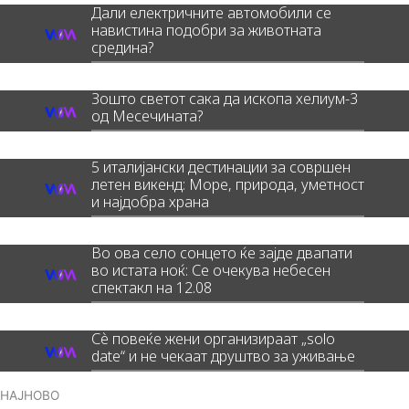
Дали електричните автомобили се
навистина подобри за животната
средина?
Зошто светот сака да ископа хелиум-3
од Месечината?
5 италијански дестинации за совршен
летен викенд: Море, природа, уметност
и најдобра храна
Во ова село сонцето ќе зајде двапати
во истата ноќ: Се очекува небесен
спектакл на 12.08
Сè повеќе жени организираат „solo
date“ и не чекаат друштво за уживање
НАЈНОВО