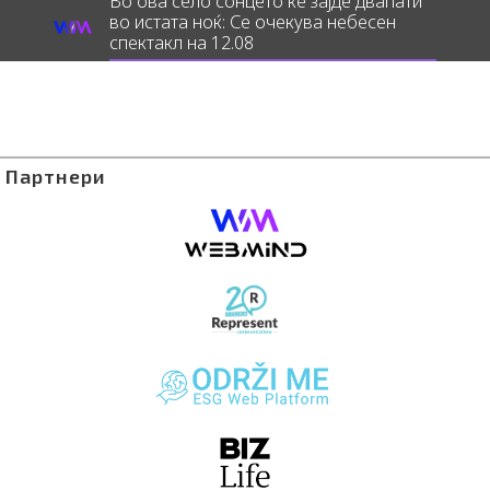
Во ова село сонцето ќе зајде двапати
во истата ноќ: Се очекува небесен
спектакл на 12.08
Партнери