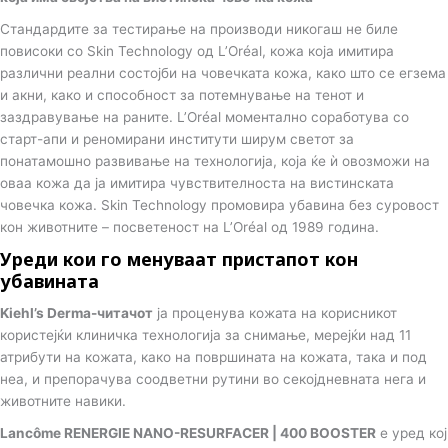
o
Стандардите за тестирање на производи никогаш не биле
повисоки со Skin Technology од L’Oréal, кожа која имитира
n
различни реални состојби на човечката кожа, како што се егзема
и акни, како и способност за потемнување на тенот и
заздравување на раните. L’Oréal моментално соработува со
старт-апи и реномирани институти ширум светот за
понатамошно развивање на технологија, која ќе ѝ овозможи на
оваа кожа да ја имитира чувствителноста на вистинската
човечка кожа. Skin Technology промовира убавина без суровост
кон животните – посветеност на L’Oréal од 1989 година.
Уреди кои го менуваат пристапот кон
убавината
Kiehl’s Derma-читачот
ја проценува кожата на корисникот
користејќи клиничка технологија за снимање, мерејќи над 11
атрибути на кожата, како на површината на кожата, така и под
неа, и препорачува соодветни рутини во секојдневната нега и
животните навики.
Lancôme RENERGIE NANO-RESURFACER | 400 BOOSTER
е уред кој