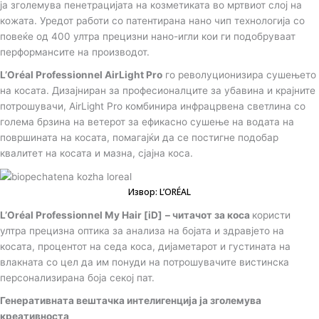
ја зголемува пенетрацијата на козметиката во мртвиот слој на
кожата. Уредот работи со патентирана нано чип технологија со
повеќе од 400 ултра прецизни нано-игли кои ги подобруваат
перформансите на производот.
L’Oréal Professionnel AirLight Pro
го револуционизира сушењето
на косата. Дизајниран за професионалците за убавина и крајните
потрошувачи, AirLight Pro комбинира инфрацрвена светлина со
голема брзина на ветерот за ефикасно сушење на водата на
површината на косата, помагајќи да се постигне подобар
квалитет на косата и мазна, сјајна коса.
Извор: L’ORÉAL
L’Oréal Professionnel My Hair [iD]
– читачот за коса
користи
ултра прецизна оптика за анализа на бојата и здравјето на
косата, процентот на седа коса, дијаметарот и густината на
влакната со цел да им понуди на потрошувачите вистинска
персонализирана боја секој пат.
Генеративната вештачка интелигенција ја зголемува
креативноста