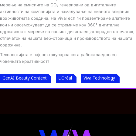
мерење на емисиите на CO
генерирани од дигиталните
2
активности на компанијата и намалување на нивното влијание
врз животната средина. На VivaTech ги презентираме алатките
кои ни овозможуваат да се стремиме кон 360° дигитална
одржливост: мерење на нашиот дигитален јаглероден отпечаток,
отпечаток на нашата веб-страница и производството на нашата
содржина.
Технологијата е најспектакуларна кога работи заедно со
човечката креативност!
GenAI Beauty Content
L'Oréal
Viva Technology