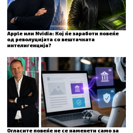
Apple или Nvidia: Кој ќе заработи повеќе
од револуцијата со вештачката
интелигенција?
Огласите повеќе не се наменети само за