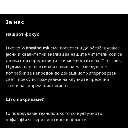
За нас
Нашиот фокус
Ние во
WebMind.mk
сме посветени да обезбедуваме
јасни и квалитетни анализи за нашите читатели кои се
движат низ предизвиците и можностите на 21-от век.
Нудиме перспектива и начин на размислување
потребни за напредок во денешниот хиперповрзан
свет, преку истражување на клучните пресечни
точки на современиот живот.
Што покриваме?
Го поврзуваме технолошкото со културното,
опфаќајќи четири суштински области: