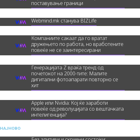
поставување граници
Webmind.mk станува BIZLife
Компаниите сакаат да го вратат
дружењето по работа, но вработените
повеќе не се заинтересирани
Генерацијата Z враќа тренд од
почетокот на 2000-тите: Малите
дигитални фотоапарати повторно се
хит
Apple или Nvidia: Кој ќе заработи
повеќе од револуцијата со вештачката
интелигенција?
НАЈНОВО
Без адитиви и скриени состојки: