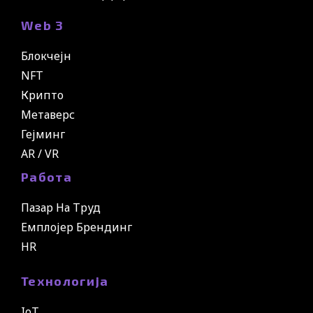
Web 3
Блокчејн
NFT
Крипто
Метаверс
Гејминг
AR / VR
Работа
Пазар На Труд
Емплојер Брендинг
HR
Технологија
IoT