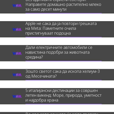
Направете домашно растително млеко
за само десет минути
Apple не сака да ја повтори грешката
на Meta: Паметните очила
пристигнуваат подоцна
Дали електричните автомобили се
навистина подобри за животната
средина?
Зошто светот сака да ископа хелиум-3
од Месечината?
5 италијански дестинации за совршен
летен викенд: Море, природа, уметност
и најдобра храна