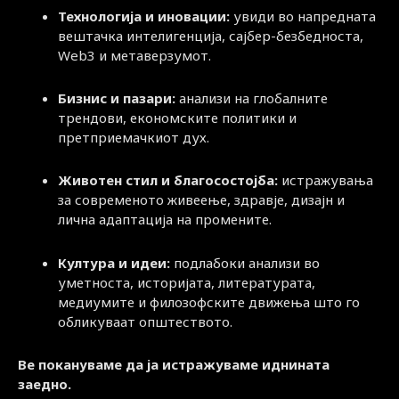
Технологија и иновации:
увиди во напредната
вештачка интелигенција, сајбер-безбедноста,
Web3 и метаверзумот.
Бизнис и пазари:
анализи на глобалните
трендови, економските политики и
претприемачкиот дух.
Животен стил и благосостојба:
истражувања
за современото живеење, здравје, дизајн и
лична адаптација на промените.
Култура и идеи:
подлабоки анализи во
уметноста, историјата, литературата,
медиумите и филозофските движења што го
обликуваат општеството.
Ве покануваме да ја истражуваме иднината
заедно.