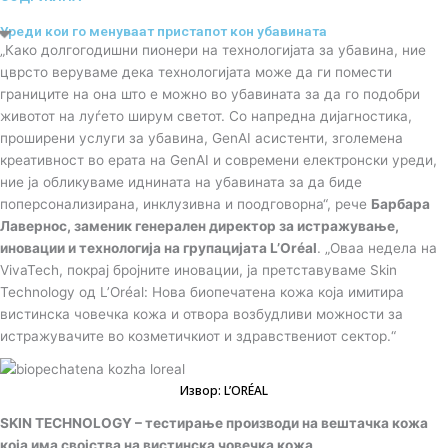
m
t
Уреди кои го менуваат пристапот кон убавината
„Како долгогодишни пионери на технологијата за убавина, ние
i
цврсто веруваме дека технологијата може да ги помести
границите на она што е можно во убавината за да го подобри
животот на луѓето ширум светот. Со напредна дијагностика,
k
проширени услуги за убавина, GenAI асистенти, зголемена
креативност во ерата на GenAI и современи електронски уреди,
t
ние ја обликуваме иднината на убавината за да биде
поперсонализирана, инклузивна и поодговорна“, рече
Барбара
o
Лавернос, заменик генерален директор за истражување,
иновации и технологија на групацијата L’Oréal
. „Оваа недела на
k
VivaTech, покрај бројните иновации, ја претставуваме Skin
Technology од L’Oréal: Нова биопечатена кожа која имитира
вистинска човечка кожа и отвора возбудливи можности за
-
истражувачите во козметичкиот и здравствениот сектор.“
i
Извор: L’ORÉAL
c
SKIN TECHNOLOGY – тестирање производи на вештачка кожа
која има својства на вистинска човечка кожа