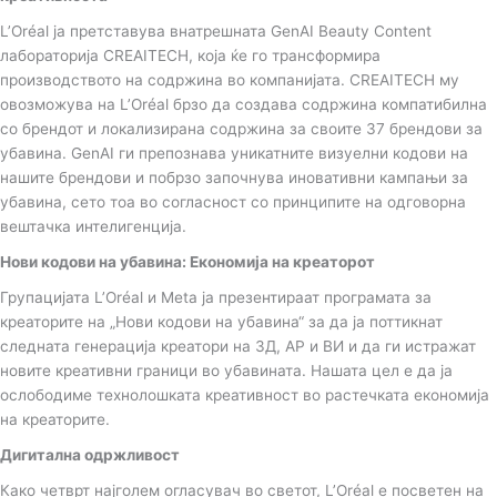
L’Oréal ја претставува внатрешната GenAI Beauty Content
лабораторија CREAITECH, која ќе го трансформира
производството на содржина во компанијата. CREAITECH му
овозможува на L’Oréal брзо да создава содржина компатибилна
со брендот и локализирана содржина за своите 37 брендови за
убавина. GenAI ги препознава уникатните визуелни кодови на
нашите брендови и побрзо започнува иновативни кампањи за
убавина, сето тоа во согласност со принципите на одговорна
вештачка интелигенција.
Нови кодови на убавина: Економија на креаторот
Групацијата L’Oréal и Meta ја презентираат програмата за
креаторите на „Нови кодови на убавина“ за да ја поттикнат
следната генерација креатори на 3Д, АР и ВИ и да ги истражат
новите креативни граници во убавината. Нашата цел е да ја
ослободиме технолошката креативност во растечката економија
на креаторите.
Дигитална одржливост
Како четврт најголем огласувач во светот, L’Oréal е посветен на