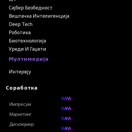
Сајбер Безбедност
Вештачка Интелигенција
Deep Tech
Роботика
Биотехнологија
Уреди И Гаџети
Мултимедија
Интервју
Соработка
Импресум
Маркетинг
Дисклејмер