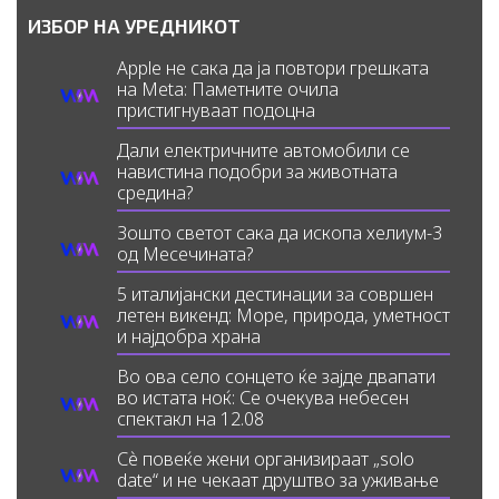
ИЗБОР НА УРЕДНИКОТ
Apple не сака да ја повтори грешката
на Meta: Паметните очила
пристигнуваат подоцна
Дали електричните автомобили се
навистина подобри за животната
средина?
Зошто светот сака да ископа хелиум-3
од Месечината?
5 италијански дестинации за совршен
летен викенд: Море, природа, уметност
и најдобра храна
Во ова село сонцето ќе зајде двапати
во истата ноќ: Се очекува небесен
спектакл на 12.08
Сè повеќе жени организираат „solo
date“ и не чекаат друштво за уживање