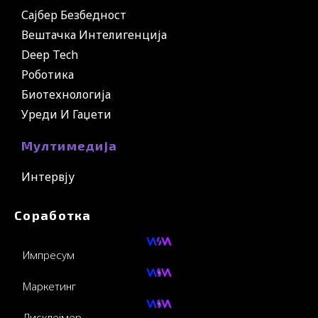
Сајбер Безбедност
Вештачка Интелигенција
Deep Tech
Роботика
Биотехнологија
Уреди И Гаџети
Мултимедија
Интервју
Соработка
Импресум
Маркетинг
Дисклејмер