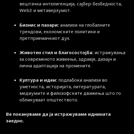
вештачка интелигенција, сајбер-безбедноста,
Web3 и метаверзумот.
Бизнис и пазари:
анализи на глобалните
трендови, економските политики и
претприемачкиот дух.
Животен стил и благосостојба:
истражувања
за современото живеење, здравје, дизајн и
лична адаптација на промените.
Култура и идеи:
подлабоки анализи во
уметноста, историјата, литературата,
медиумите и филозофските движења што го
обликуваат општеството.
Ве покануваме да ја истражуваме иднината
заедно.