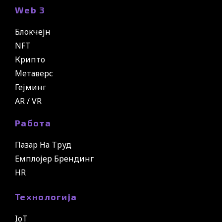
Web 3
Блокчејн
NFT
Крипто
Метаверс
Гејминг
AR / VR
Работа
Пазар На Труд
Емплојер Брендинг
HR
Технологија
IoT