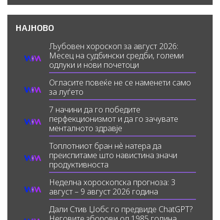
НАЈНОВО
Љубовен хороскоп за август 2026:
Месец на судбински средби, големи
одлуки и нови почетоци
Огласите повеќе не се наменети само
за луѓето
7 начини да го победите
перфекционизмот и да го зачувате
менталното здравје
Топлотниот бран нè натера да
преиспитаме што навистина значи
продуктивноста
Неделна хороскопска прогноза: 3
август – 9 август 2026 година
Дали Стив Џобс го предвиде ChatGPT?
Неговите зборови од 1985 година