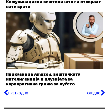
Комуникациски вештини што ги отвораат
сите врати
Приказна за Amazon, вештачката
интелигенција и илузијата за
корпоративна грижа за луѓето
Prev
N
ПРЕТХОДНО
СЛЕДНО