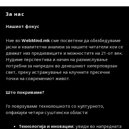
За нас
Нашиот фокус
Ние во
WebMind.mk
сме посветени да обезбедуваме
јасни и квалитетни анализи за нашите читатели кои се
движат низ предизвиците и можностите на 21-от век.
Нудиме перспектива и начин на размислување
потребни за напредок во денешниот хиперповрзан
свет, преку истражување на клучните пресечни
точки на современиот живот.
Што покриваме?
Го поврзуваме технолошкото со културното,
опфаќајќи четири суштински области:
Технологија и иновации:
увиди во напредната