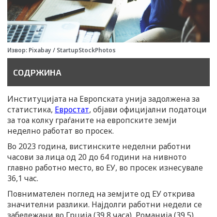
Извор: Pixabay / StartupStockPhotos
СОДРЖИНА
Институцијата на Европската унија задолжена за
статистика,
Евростат
, објави официјални податоци
за тоа колку граѓаните на европските земји
неделно работат во просек.
Во 2023 година, вистинските неделни работни
часови за лица од 20 до 64 години на нивното
главно работно место, во ЕУ, во просек изнесувале
36,1 час.
Повнимателен поглед на земјите од ЕУ открива
значителни разлики. Најдолги работни недели се
забележани во Грција (39,8 часа), Романија (39,5),