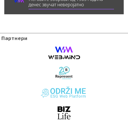
денес звучат неверојатно
Партнери