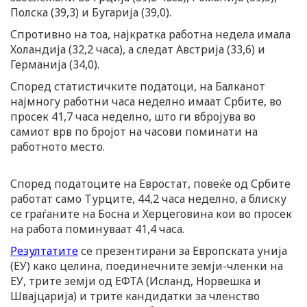
Полска (39,3) и Бугарија (39,0).
Спротивно на тоа, најкратка работна недела имала
Холандија (32,2 часа), а следат Австрија (33,6) и
Германија (34,0).
Според статистичките податоци, на Балканот
најмногу работни часа неделно имаат Србите, во
просек 41,7 часа неделно, што ги вбројува во
самиот врв по бројот на часови поминати на
работното место.
Според податоците на Евростат, повеќе од Србите
работат само Турците, 44,2 часа неделно, а блиску
се граѓаните на Босна и Херцеговина кои во просек
на работа поминуваат 41,4 часа.
Резултатите
се презентирани за Европската унија
(ЕУ) како целина, поединечните земји-членки на
ЕУ, трите земји од ЕФТА (Исланд, Норвешка и
Швајцарија) и трите кандидатки за членство