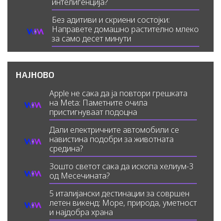
интелигенција?
Без адитиви и скриени состојки:
Направете домашно растително млеко
за само десет минути
НАЈНОВО
Apple не сака да ја повтори грешката
на Meta: Паметните очила
пристигнуваат подоцна
Дали електричните автомобили се
навистина подобри за животната
средина?
Зошто светот сака да ископа хелиум-3
од Месечината?
5 италијански дестинации за совршен
летен викенд: Море, природа, уметност
и најдобра храна