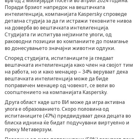
врв од 2 милијарди посети во април 2024 година.
Поради брзиот напредок на вештачката
интелигенција, компанијата Kaspersky спроведе
детална студија за да ги истражи тековните нивоа
на доверба во вештачката интелигенција.
Студијата ги испитува нејзините улоги, од
раководни позиции во компаниите до помагање
во донесувањето значајни животни одлуки.
Според студијата, испитаниците ја гледаат
вештачката интелигенција како член на својот тим
на работа, но и како менаџер – 34% веруваат дека
вештачката интелигенција може да биде
поправичен менаџер од човекот, се вели во
соопштението на компанијата Kaspersky.
Друга област каде што ВИ може да игра активна
улога е образованието. Скоро половина од
испитаниците (47%) предвидуваат дека децата во
блиска иднина ќе бидат подучувани виртуелно и
преку Метаверзум.