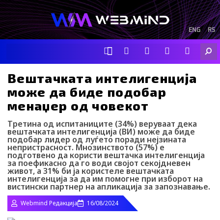
Skip
to
content
ENG
RS
F
I
Y
I
L
Searc
a
n
o
c
i
c
s
u
o
n
e
t
t
-
k
Вештачката интелигенција
b
a
u
t
e
може да биде подобар
o
g
b
i
d
o
r
e
k
i
менаџер од човекот
k
a
-
n
m
t
Третина од испитаниците (34%) веруваат дека
i
вештачката интелигенција (ВИ) може да биде
k
подобар лидер од луѓето поради нејзината
t
непристрасност. Мнозинството (57%) е
o
подготвено да користи вештачка интелигенција
k
за поефикасно да го води својот секојдневен
-
живот, а 31% би ја користеле вештачката
интелигенција за да им помогне при изборот на
i
вистински партнер на апликација за запознавање.
c
o
Webmind Редакција
16/08/2024
n