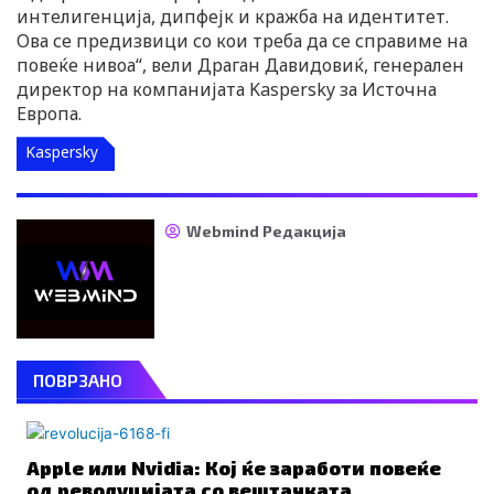
интелигенција, дипфејк и кражба на идентитет.
Ова се предизвици со кои треба да се справиме на
повеќе нивоа“, вели Драган Давидовиќ, генерален
директор на компанијата Kaspersky за Источна
Европа.
Kaspersky
Webmind Редакција
ПОВРЗАНО
Apple или Nvidia: Кој ќе заработи повеќе
од револуцијата со вештачката