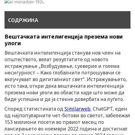
СОДРЖИНА
Вештачката интелигенција презема нови
улоги
Вештачката интелигенција станува нов член на
општеството, велат резултатите од новото
истражување „Возбудување, суеверие и голема
несигурност – Како глобалните потрошувачи се
вклучуваат во дигиталниот свет“. Истражувањето,
исто така, откри дека вештачката интелигенција
презема нови улоги во области каде што може да
биде успешна и да ја стекне довербата на луѓето.
Според статистиката од
Similarweb
, ChatGPT, еден
од најпопуларните чет-ботови во светот, забележал
153 милиони посети во првиот месец по
лансирањето во ноември 2022 година и достигнал