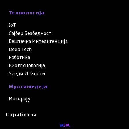
Технологија
IoT
Сајбер Безбедност
Вештачка Интелигенција
Deep Tech
Роботика
Биотехнологија
Уреди И Гаџети
Мултимедија
Интервју
Соработка