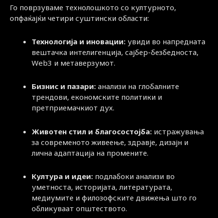
Го поврзуваме технолошкото со културното,
опфаќајќи четири суштински области:
Технологија и иновации:
увиди во напредната
вештачка интелигенција, сајбер-безбедноста,
Web3 и метаверзумот.
Бизнис и пазари:
анализи на глобалните
трендови, економските политики и
претприемачкиот дух.
Животен стил и благосостојба:
истражувања
за современото живеење, здравје, дизајн и
лична адаптација на промените.
Култура и идеи:
подлабоки анализи во
уметноста, историјата, литературата,
медиумите и филозофските движења што го
обликуваат општеството.