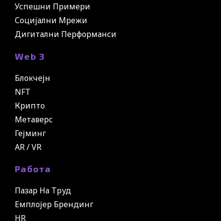
Успешни Примери
Социјални Мрежи
Дигитални Перформанси
Web 3
Блокчејн
NFT
Крипто
Метаверс
Гејминг
AR / VR
Работа
Пазар На Труд
Емплојер Брендинг
HR