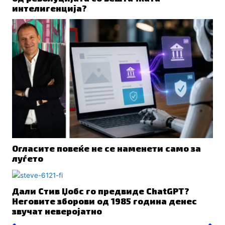
интелигенција?
Огласите повеќе не се наменети само за
луѓето
Дали Стив Џобс го предвиде ChatGPT?
Неговите зборови од 1985 година денес
звучат неверојатно
Prev
N