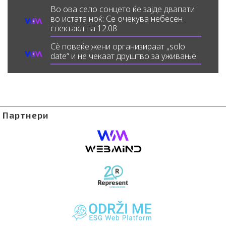
Во ова село сонцето ќе зајде двапати
во истата ноќ: Се очекува небесен
спектакл на 12.08
Сè повеќе жени организираат „solo
date“ и не чекаат друштво за уживање
Партнери