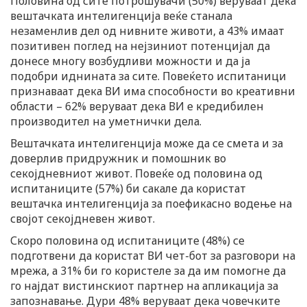
Половина од сите потрошувачи (50%) веруваат дека
вештачката интелигенција веќе станала
незаменлив дел од нивните животи, а 43% имаат
позитивен поглед на нејзиниот потенцијал да
донесе многу возбудливи можности и да ја
подобри иднината за сите. Повеќето испитаници
признаваат дека ВИ има способности во креативни
области – 62% веруваат дека ВИ е кредибилен
производител на уметнички дела.
Вештачката интелигенција може да се смета и за
доверлив придружник и помошник во
секојдневниот живот. Повеќе од половина од
испитаниците (57%) би сакале да користат
вештачка интелигенција за поефикасно водење на
својот секојдневен живот.
Скоро половина од испитаниците (48%) се
подготвени да користат ВИ чет-бот за разговори на
мрежа, а 31% би го користеле за да им помогне да
го најдат вистинскиот партнер на апликација за
запознавање. Дури 48% веруваат дека човечките