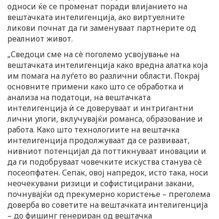
односи ќе се променат поради влијанието на
вештачката интелигенција, ако виртуелните
ликови почнат да ги заменуваат партнерите од
реалниот живот.
„Сведоци сме на сè поголемо усвојување на
вештачката интелигенција како вредна алатка која
им помага на луѓето во различни области. Покрај
основните примени како што се обработка и
анализа на податоци, на вештачката
интелигенција ѝ се доверуваат и интригантни
лични улоги, вклучувајќи романса, образование и
работа. Како што технологиите на вештачка
интелигенција продолжуваат да се развиваат,
нивниот потенцијал да поттикнуваат иновации и
да ги подобруваат човечките искуства станува сè
посеопфатен. Сепак, овој напредок, исто така, носи
неочекувани ризици и софистицирани закани,
почнувајќи од прекумерно користење – преголема
доверба во советите на вештачката интелигенција
– до фишинг генериран од вештачка