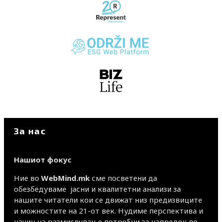
За нас
Нашиот фокус
Ние во
WebMind.mk
сме посветени да
обезбедуваме јасни и квалитетни анализи за
нашите читатели кои се движат низ предизвиците
и можностите на 21-от век. Нудиме перспектива и
начин на размислување потребни за напредок во