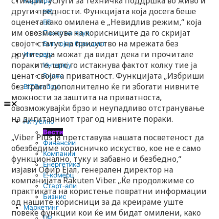
стикери, услуги за техничка поддршка во живо и
Кариера
други предности. Функцијата која досега беше
HR
оценета како омилена е „Невидлив режим,“ која
EB
им овозможува на корисниците да го скријат
Пазар на труд
својот статус на присуство на мрежата без
Емплојер брендинг
другите да можат да видат дека ги прочитале
Интервју
пораките, што го истакнува фактот колку тие ја
Интервју
ценат својата приватност. Функцијата „Избриши
Видео
без трага“ дополнително ќе ги збогати нивните
BIZBendovi
можности за заштита на приватноста,
овозможувајќи брзо и неупадливо отстранување
на дигиталниот траг од нивните пораки.
Актуелно
Вести
„Viber Plus ја претставува нашата посветеност да
Финансии
обезбедиме корисничко искуство, кое не е само
Компании
функционално, туку и забавно и безбедно,“
Енергетика
изјави Офир Ејал, генерален директор на
Е-комерц
компанијата Rakuten Viber. „Ќе продолжиме со
Старт-апи
практиката на користење повратни информации
Бизнис
од нашите корисници за да креираме уште
Маркетинг
повеќе функции кои ќе им бидат омилени, како
ПР