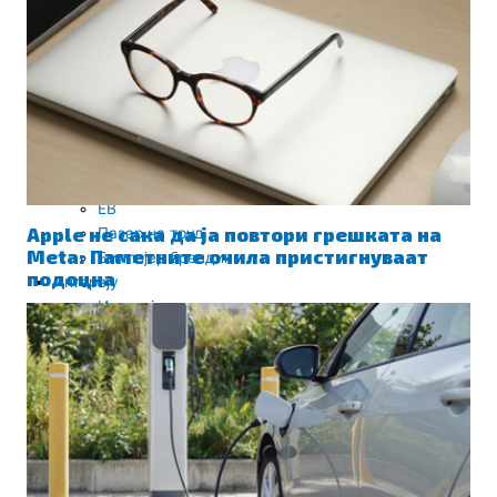
Вештачка интелигенција
IoT
Deep Tech
Роботика
Уреди и гаџети
NFT
Кариера
HR
EB
Apple не сака да ја повтори грешката на
Пазар на труд
Meta: Паметните очила пристигнуваат
Емплојер брендинг
подоцна
Интервју
Интервју
Видео
BIZBendovi