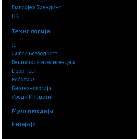
Емплојер Брендинг
HR
Технологија
IoT
Сајбер Безбедност
Вештачка Интелигенција
Deep Tech
Роботика
Биотехнологија
Уреди И Гаџети
Мултимедија
Интервју