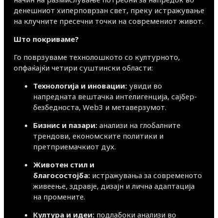
денешниот хиперповрзан свет, преку истражување
на клучните пресечни точки на современиот живот.
Што покриваме?
Го поврзуваме технолошкото со културното,
опфаќајќи четири суштински области:
Технологија и иновации:
увиди во
напредната вештачка интелигенција, сајбер-
безбедноста, Web3 и метаверзумот.
Бизнис и пазари:
анализи на глобалните
трендови, економските политики и
претприемачкиот дух.
Животен стил и
благосостојба:
истражувања за современото
живеење, здравје, дизајн и лична адаптација
на промените.
Култура и идеи:
подлабоки анализи во