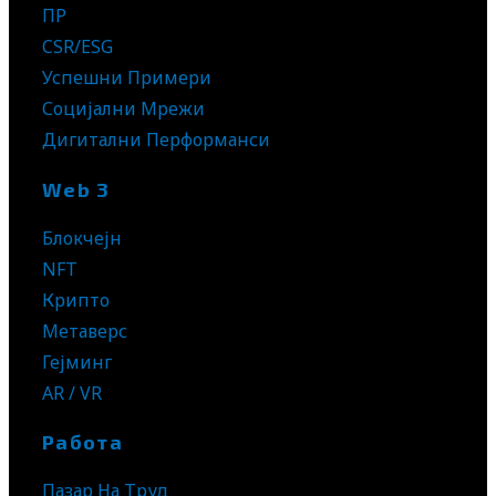
ПР
CSR/ESG
Успешни Примери
Социјални Мрежи
Дигитални Перформанси
Web 3
Блокчејн
NFT
Крипто
Метаверс
Гејминг
AR / VR
Работа
Пазар На Труд