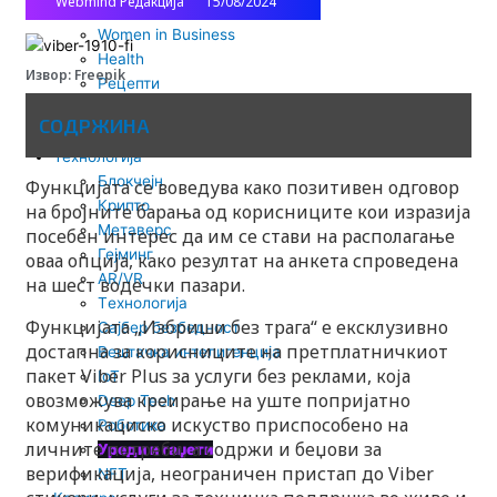
Webmind Редакција
15/08/2024
n
Lifestyle
Women in Business
Health
Извор: Freepik
Рецепти
Астро
СОДРЖИНА
Травел
Технологија
Блокчејн
Функцијата се воведува како позитивен одговор
Крипто
на бројните барања од корисниците кои изразија
Метаверс
посебен интерес да им се стави на располагање
Гејминг
оваа опција, како резултат на анкета спроведена
AR/VR
на шест водечки пазари.
Tехнологија
Функцијата „Избриши без трага“ е ексклузивно
Сајбер безбедност
достапна за корисниците на претплатничкиот
Вештачка интелигенција
пакет Viber Plus за услуги без реклами, која
IoT
овозможува креирање на уште попријатно
Deep Tech
комуникациско искуство приспособено на
Роботика
личните потреби, а содржи и беџови за
Уреди и гаџети
верификација, неограничен пристап до Viber
NFT