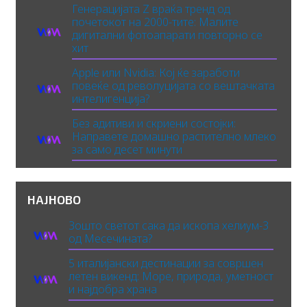
Генерацијата Z враќа тренд од
почетокот на 2000-тите: Малите
дигитални фотоапарати повторно се
хит
Apple или Nvidia: Кој ќе заработи
повеќе од револуцијата со вештачката
интелигенција?
Без адитиви и скриени состојки:
Направете домашно растително млеко
за само десет минути
НАЈНОВО
Зошто светот сака да ископа хелиум-3
од Месечината?
5 италијански дестинации за совршен
летен викенд: Море, природа, уметност
и најдобра храна