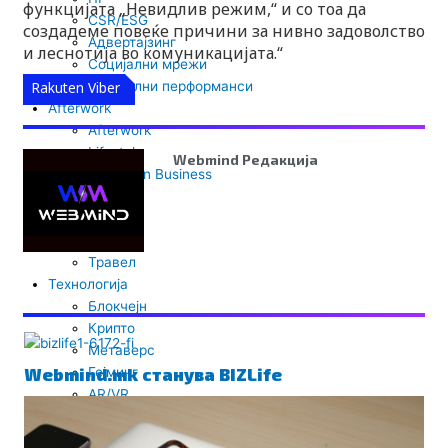
функцијата „Невидлив режим,“ и со тоа да
CSR/ESG
создадеме повеќе причини за нивно задоволство
Адвертајзинг
и леснотија во комуникацијата.“
Социјални мрежи
Rakuten Viber
Дигитални перформанси
Afterwork
Afterwork
Lifestyle
Webmind Редакција
Women in Business
Health
Рецепти
Астро
Травел
Технологија
ПОВРЗАНО
Блокчејн
Крипто
Метаверс
Гејминг
Webmind.mk станува BIZLife
AR/VR
Tехнологија
Сајбер безбедност