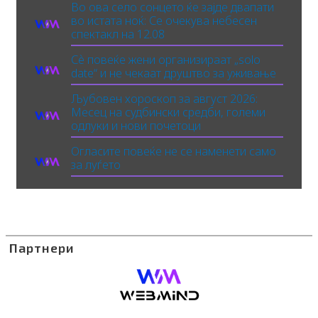
Во ова село сонцето ќе зајде двапати
во истата ноќ: Се очекува небесен
спектакл на 12.08
Сè повеќе жени организираат „solo
date“ и не чекаат друштво за уживање
Љубовен хороскоп за август 2026:
Месец на судбински средби, големи
одлуки и нови почетоци
Огласите повеќе не се наменети само
за луѓето
Партнери