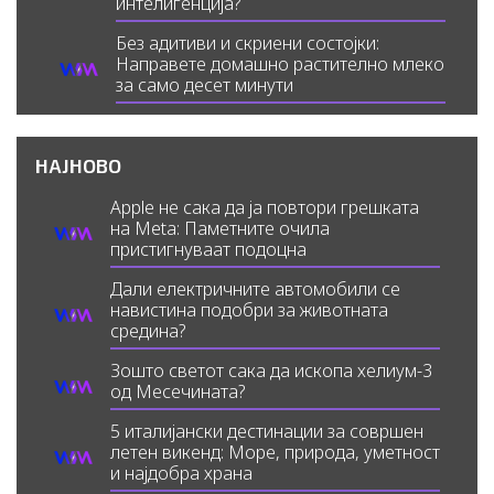
интелигенција?
Без адитиви и скриени состојки:
Направете домашно растително млеко
за само десет минути
НАЈНОВО
Apple не сака да ја повтори грешката
на Meta: Паметните очила
пристигнуваат подоцна
Дали електричните автомобили се
навистина подобри за животната
средина?
Зошто светот сака да ископа хелиум-3
од Месечината?
5 италијански дестинации за совршен
летен викенд: Море, природа, уметност
и најдобра храна