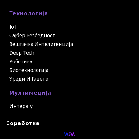
Технологија
IoT
Сајбер Безбедност
Вештачка Интелигенција
Deep Tech
Роботика
Биотехнологија
Уреди И Гаџети
Мултимедија
Интервју
Соработка