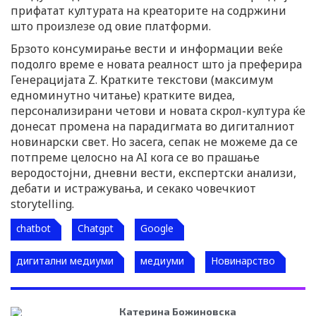
прифатат културата на креаторите на содржини
што произлезе од овие платформи.
Брзото консумирање вести и информации веќе
подолго време е новата реалност што ја преферира
Генерацијата Z. Кратките текстови (максимум
едноминутно читање) кратките видеа,
персонализирани четови и новата скрол-култура ќе
донесат промена на парадигмата во дигиталниот
новинарски свет. Но засега, сепак не можеме да се
потпреме целосно на AI кога се во прашање
веродостојни, дневни вести, експертски анализи,
дебати и истражувања, и секако човечкиот
storytelling.
chatbot
Chatgpt
Google
дигитални медиуми
медиуми
Новинарство
Катерина Божиновска