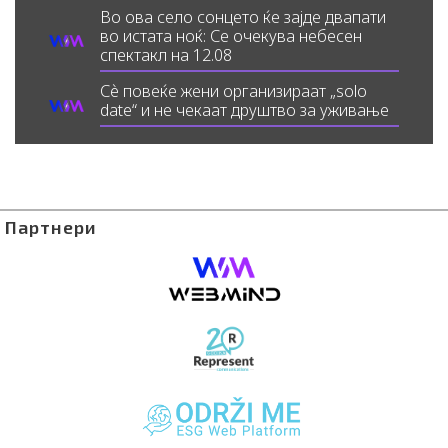
Во ова село сонцето ќе зајде двапати
во истата ноќ: Се очекува небесен
спектакл на 12.08
Сè повеќе жени организираат „solo
date“ и не чекаат друштво за уживање
Партнери