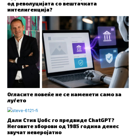
од револуцијата со вештачката
интелигенција?
Огласите повеќе не се наменети само за
луѓето
Дали Стив Џобс го предвиде ChatGPT?
Неговите зборови од 1985 година денес
звучат неверојатно