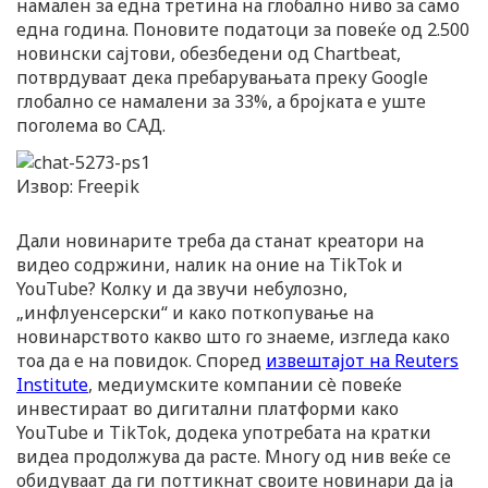
намален за една третина на глобално ниво за само
една година. Поновите податоци за повеќе од 2.500
новински сајтови, обезбедени од Chartbeat,
потврдуваат дека пребарувањата преку Google
глобално се намалени за 33%, а бројката е уште
поголема во САД.
Извор: Freepik
Дали новинарите треба да станат креатори на
видео содржини, налик на оние на TikTok и
YouTube? Колку и да звучи небулозно,
„инфлуенсерски“ и како поткопување на
новинарството какво што го знаеме, изгледа како
тоа да е на повидок. Според
извештајот на Reuters
Institute
, медиумските компании сè повеќе
инвестираат во дигитални платформи како
YouTube и TikTok, додека употребата на кратки
видеа продолжува да расте. Многу од нив веќе се
обидуваат да ги поттикнат своите новинари да ја