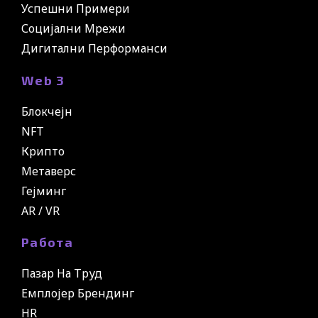
Успешни Примери
Социјални Мрежи
Дигитални Перформанси
Web 3
Блокчејн
NFT
Крипто
Метаверс
Гејминг
AR / VR
Работа
Пазар На Труд
Емплојер Брендинг
HR