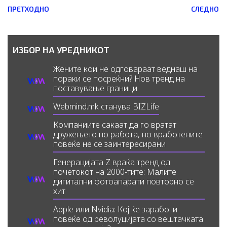
Prev
ПРЕТХОДНО
СЛЕДНО
ИЗБОР НА УРЕДНИКОТ
Жените кои не одговараат веднаш на
пораки се посреќни? Нов тренд на
поставување граници
Webmind.mk станува BIZLife
Компаниите сакаат да го вратат
дружењето по работа, но вработените
повеќе не се заинтересирани
Генерацијата Z враќа тренд од
почетокот на 2000-тите: Малите
дигитални фотоапарати повторно се
хит
Apple или Nvidia: Кој ќе заработи
повеќе од револуцијата со вештачката