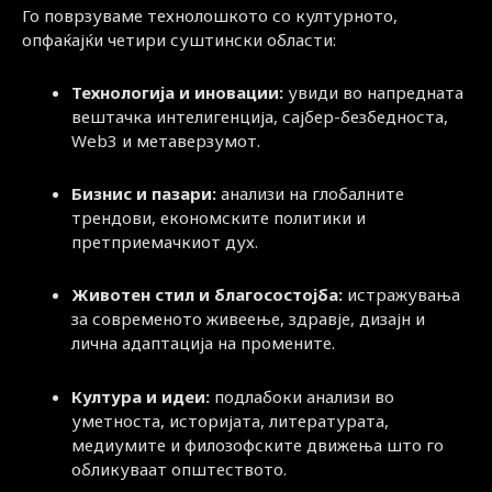
Го поврзуваме технолошкото со културното,
опфаќајќи четири суштински области:
Технологија и иновации:
увиди во напредната
вештачка интелигенција, сајбер-безбедноста,
Web3 и метаверзумот.
Бизнис и пазари:
анализи на глобалните
трендови, економските политики и
претприемачкиот дух.
Животен стил и благосостојба:
истражувања
за современото живеење, здравје, дизајн и
лична адаптација на промените.
Култура и идеи:
подлабоки анализи во
уметноста, историјата, литературата,
медиумите и филозофските движења што го
обликуваат општеството.