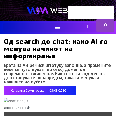
Skip
Search
to
content
ENG
RS
F
I
Y
I
L
a
n
o
c
i
c
s
u
o
n
e
t
t
-
k
Од search до chat: како AI го
b
a
u
t
e
менува начинот на
o
g
b
i
d
o
r
e
k
i
информирање
k
a
-
n
m
t
Ерата на АИ речиси штотуку започна, а промените
i
веќе се чувствуваат во секој домен од
k
современото живеење. Како што таа од ден на
t
ден станува сè понапредна, така ги менува и
o
навиките на луѓето.
k
-
Катерина Божиновска
03/03/2026
i
c
o
Извор: Unsplash
n