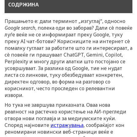
СОДРЖИНА
Прашањето е: дали терминот „изгуглај“, односно
Google search
, полека оди во заборав? Дали сè повеќе
луѓе веќе не се информираат преку Google, туку
преку AI чат-ботови? Корисниците на интернет сè
помалку гуглаат за работите што ги интересираат, а
сè повеќе ги прашуваат ChatGPT, Gemini, Copilot,
Perplexity и многу други алатки што постојано се
усовршуваат. За разлика од Google, тие не нудат
листа со линкови, туку обезбедуваат конкретен,
директен одговор, во форма на разговор со
корисникот, често проследен со релевантни
извори.
Но тука не завршува приказната. Оваа нова
реалност на растечко користење на АИ-прегледи
отвора нови поглавја и за медиумските куќи.
Според најновите
истражувања
, сообраќајот кон
реномирани новински веб-страници веќе е