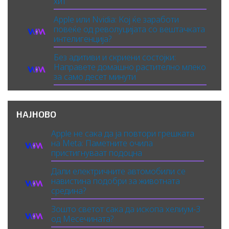
хит
Apple или Nvidia: Кој ќе заработи
повеќе од револуцијата со вештачката
интелигенција?
Без адитиви и скриени состојки:
Направете домашно растително млеко
за само десет минути
НАЈНОВО
Apple не сака да ја повтори грешката
на Meta: Паметните очила
пристигнуваат подоцна
Дали електричните автомобили се
навистина подобри за животната
средина?
Зошто светот сака да ископа хелиум-3
од Месечината?