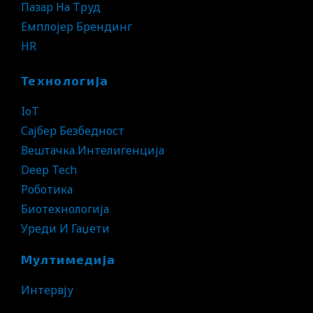
Пазар На Труд
Емплојер Брендинг
HR
Технологија
IoT
Сајбер Безбедност
Вештачка Интелигенција
Deep Tech
Роботика
Биотехнологија
Уреди И Гаџети
Мултимедија
Интервју