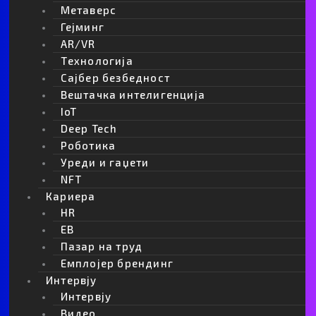
Метаверс
Гејминг
AR/VR
Apple или Nvidia: Кој ќе заработи повеќе
од револуцијата со вештачката
Tехнологија
интелигенција?
Сајбер безбедност
Вештачка интелигенција
IoT
Deep Tech
Роботика
Уреди и гаџети
NFT
Кариера
HR
EB
Пазар на труд
Емплојер брендинг
Огласите повеќе не се наменети само за
Интервју
луѓето
Интервју
Видео