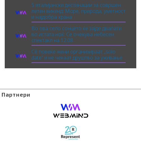
5 италијански дестинации за совршен
летен викенд: Море, природа, уметност
и најдобра храна
Во ова село сонцето ќе зајде двапати
во истата ноќ: Се очекува небесен
спектакл на 12.08
Сè повеќе жени организираат „solo
date“ и не чекаат друштво за уживање
Партнери