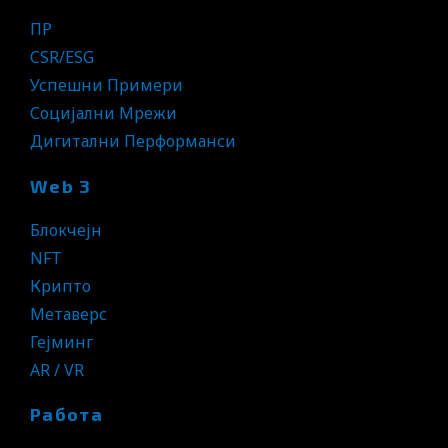
ПР
CSR/ESG
Успешни Примери
Социјални Мрежи
Дигитални Перформанси
Web 3
Блокчејн
NFT
Крипто
Метаверс
Гејминг
AR / VR
Работа