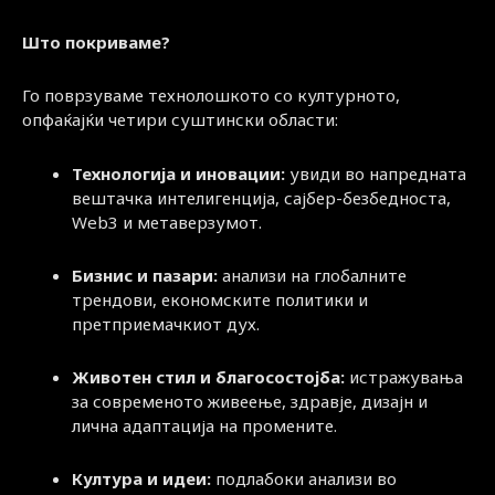
Што покриваме?
Го поврзуваме технолошкото со културното,
опфаќајќи четири суштински области:
Технологија и иновации:
увиди во напредната
вештачка интелигенција, сајбер-безбедноста,
Web3 и метаверзумот.
Бизнис и пазари:
анализи на глобалните
трендови, економските политики и
претприемачкиот дух.
Животен стил и благосостојба:
истражувања
за современото живеење, здравје, дизајн и
лична адаптација на промените.
Култура и идеи:
подлабоки анализи во