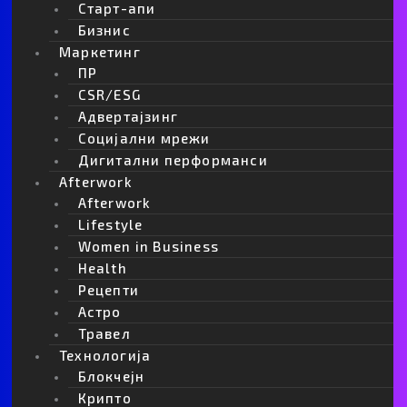
Старт-апи
Android Auto
Gemini
Google
Бизнис
Маркетинг
ПР
Webmind Редакција
CSR/ESG
Адвертајзинг
Социјални мрежи
Дигитални перформанси
Afterwork
ПОВРЗАНО
Afterwork
Lifestyle
Women in Business
Health
Рецепти
Астро
Травел
Технологија
Блокчејн
Крипто