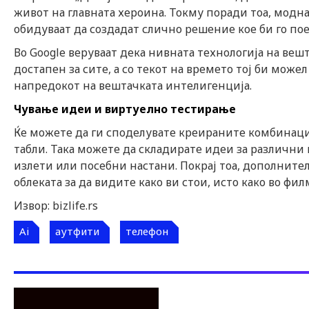
живот на главната хероина. Токму поради тоа, модна
обидуваат да создадат слично решение кое би го по
Во Google веруваат дека нивната технологија на веш
достапен за сите, а со текот на времето тој би мож
напредокот на вештачката интелигенција.
Чување идеи и виртуелно тестирање
Ќе можете да ги споделувате креираните комбинации
табли. Така можете да складирате идеи за различни 
излети или посебни настани. Покрај тоа, дополните
облеката за да видите како ви стои, исто како во фил
Извор: bizlife.rs
Ai
аутфити
телефон