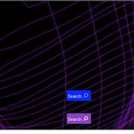
Интервју
BIZBendovi
Search
Search