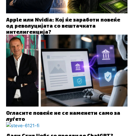
Apple или Nvidia: Кој ќе заработи повеќе
од револуцијата со вештачката
интелигенција?
Огласите повеќе не се наменети само за
луѓето
Дали Стив Џобс го предвиде ChatGPT?