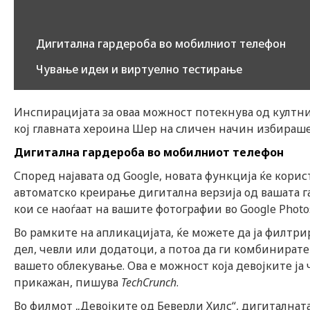
Дигитална гардероба во мобилниот телефон
Чување идеи и виртуелно тестирање
Инспирацијата за оваа можност потекнува од култни
кој главната хероина Шер на сличен начин избираше ш
Дигитална гардероба во мобилниот телефон
Според најавата од Google, новата функција ќе кори
автоматско креирање дигитална верзија од вашата г
кои се наоѓаат на вашите фотографии во Google Photo
Во рамките на апликацијата, ќе можете да ја филтри
дел, чевли или додатоци, а потоа да ги комбинирате
вашето облекување. Ова е можност која девојките ја
прикажан, пишува
TechCrunch
.
Во филмот „Девојките од Беверли Хилс“, дигиталнат