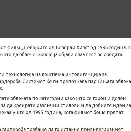
от филм „Девојките од Беверли Хилс“ од 1995 година, в
то да облече. Google ја објави оваа вест во средата.
сти технологија на вештачка интелигенција за
ардероба. Системот ќе ги препознава парчињата облека
s.
рате облеката по категории како што се горен и долен
 за да креирате различни стилови и да добиете идеи за
 чекаа уште од 1995 година, кога филмот беше првпат
а гардероба требаше да го истакне привилегираниот