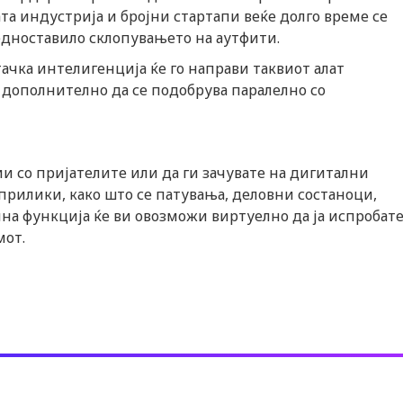
та индустрија и бројни стартапи веќе долго време се
едноставило склопувањето на аутфити.
тачка интелигенција ќе го направи таквиот алат
ел дополнително да се подобрува паралелно со
 со пријателите или да ги зачувате на дигитални
прилики, како што се патувања, деловни состаноци,
лна функција ќе ви овозможи виртуелно да ја испробат
мот.