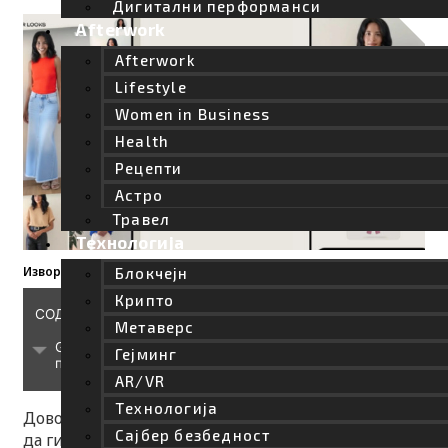
Дигитални перформанси
Afterwork
Afterwork
Lifestyle
Women in Business
Health
Рецепти
Астро
Травел
Технологија
Извор: Google/ Doppl/ Screenshot
Блокчејн
Крипто
СОДРЖИНА
Метаверс
Google лансираше експериментална апликација за
Гејминг
пробување облека
AR/VR
Tехнологија
Доволно е да се сликаш од глава до пети, а потоа
Сајбер безбедност
да ги внесеш фотографиите од посакуваните