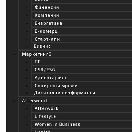
Финансии
Апликацијата засега е достапна само во САД, за
Android и iOS, а од Google Labs нагласуваат дека
Компании
ова е само почеток: прикажувањата сè уште не се
Енергетика
совршени, малите детали и кроеви може да
Е-комерц
бидат малку „испеглани“ во реалноста, но идејата
Старт-апи
за дигитален плакар што ги знае твоите мерки
Бизнис
веќе сега фасцинира, објави TechCrunch.
Маркетинг
Модната индустрија и е-трговијата со години
ПР
експериментираат со технологии за „виртуелни
CSR/ESG
пробни кабини“, но Google Doppl покажува дека
Адвертајзинг
комбинацијата од моќна вештачка
интелигенција и едноставно корисничко
Социјални мрежи
искуство може да отвори целосно нов простор за
Дигитални перформанси
дигитално купување. Ако експериментот се
Afterwork
покаже успешен, пробните кабини во
Afterwork
продавниците наскоро би можеле да добијат
Lifestyle
сериозна конкуренција, да прејдат директно во
твојот џеб.
Women in Business