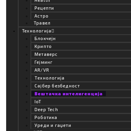
Health
Извор: Web-mind.rs
Рецепти
Ai
Doppl
Google
апликација
Астро
Травел
вештачка интелигенција
Технологија
Блокчејн
Крипто
Webmind Редакција
Метаверс
Гејминг
AR/VR
Tехнологија
Сајбер безбедност
ПОВРЗАНО
Вештачка интелигенција
IoT
Deep Tech
Роботика
Уреди и гаџети