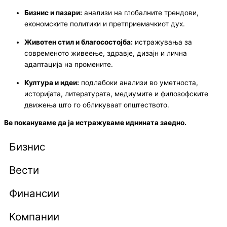
Бизнис и пазари:
анализи на глобалните трендови,
економските политики и претприемачкиот дух.
Животен стил и благосостојба:
истражувања за
современото живеење, здравје, дизајн и лична
адаптација на промените.
Култура и идеи:
подлабоки анализи во уметноста,
историјата, литературата, медиумите и филозофските
движења што го обликуваат општеството.
Ве покануваме да ја истражуваме иднината заедно.
Бизнис
Вести
Финансии
Компании