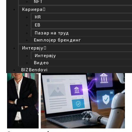
NFT
Кариера
HR
EB
Пазар на труд
Емплојер брендинг
Apple или Nvidia: Кој ќе заработи повеќе
од револуцијата со вештачката
Интервју
интелигенција?
Интервју
Видео
BIZBendovi