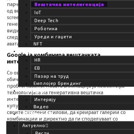
парчиња облека, без разлика дали се преземени
Вештачка интелигенција
од веб-страница на бренд, Instagram стори или
IoT
screenshot што ти го пратил другар. Потоа, Doppl
Deep Tech
генерира статичен приказ каде што можеш да
Роботика
видиш како таа комбинација би ти стоела, а
Уреди и гаџети
следниот чекор е кратко AI видео: твој виртуелен
аватар во движење, облечен во тој аутфит.
NFT
Кариера
Google ја комбинира вештачката
HR
интелигенција со потрошувачките навики
EB
Со овој концепт, Google отиде чекор понатаму од
Пазар на труд
обичните филтри и класичните виртуелни
Емплојер брендинг
пробни кабини. Новата апликација ја комбинира
Интервју
технологијата на генеративна вештачка
интелигенција со навиките на дигиталното
Интервју
купување. Корисниците можат да ги зачуваат
Видео
своите омилени стилови, да креираат галерии со
BIZBendovi
комбинации и директно да ги споделуваат со
пријателите, па дури и заеднички да одлучуваат
Актуелно
што да купат.
Вести