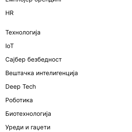
HR
Технологија
IoT
Сајбер безбедност
Вештачка интелигенција
Deep Tech
Роботика
Биотехнологија
Уреди и гаџети