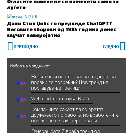
Огласите повеќе не се наменети само за
луѓето
Дали Стив Џобс го предвиде ChatGPT?
Неговите зборови од 1985 година денес
звучат неверојатно
Prev
Ne
ПРЕТХОДНО
СЛЕДНО
Избор на уредникот
Жените кои не одговараат веднаш на
пораки се посреќни? Нов тренд на
поставување граници
Webmind.mk станува BIZLife
Компаниите сакаат да го вратат
дружењето по работа, но вработените
повеќе не се заинтересирани
Генерацијата Z враќа тренд од