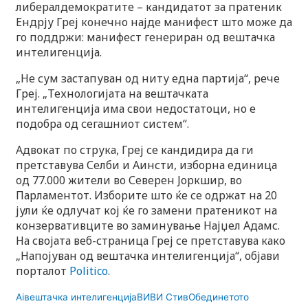
либералдемократите – кандидатот за пратеник
Ендрју Греј конечно најде манифест што може да
го поддржи: манифест генериран од вештачка
интелигенција.
„Не сум застапуван од ниту една партија“, рече
Греј. „Технологијата на вештачката
интелигенција има свои недостатоци, но е
подобра од сегашниот систем“.
Адвокат по струка, Греј се кандидира да ги
претставува Селби и Аинсти, изборна единица
од 77.000 жители во Северен Јоркшир, во
Парламентот. Изборите што ќе се одржат на 20
јули ќе одлучат кој ќе го замени пратеникот на
конзервативците во заминување Најџел Адамс.
На својата веб-страница Греј се претставува како
„Напојуван од вештачка интелигенција“, објави
порталот
Politico
.
Ai
вештачка интелигенција
ВИ
ВИ Стив
Обединетото