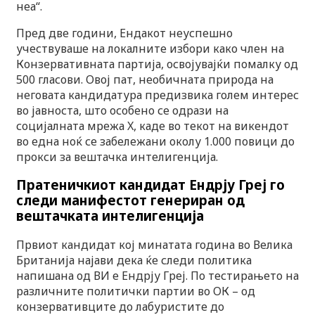
неа“.
Пред две години, Ендакот неуспешно
учествуваше на локалните избори како член на
Конзервативната партија, освојувајќи помалку од
500 гласови. Овој пат, необичната природа на
неговата кандидатура предизвика голем интерес
во јавноста, што особено се одрази на
социјалната мрежа X, каде во текот на викендот
во една ноќ се забележани околу 1.000 повици до
прокси за вештачка интелигенција.
Пратеничкиот кандидат Ендрју Греј го
следи манифестот генериран од
вештачката интелигенција
Првиот кандидат кој минатата година во Велика
Британија најави дека ќе следи политика
напишана од ВИ е Ендрју Греј. По тестирањето на
различните политички партии во ОК – од
конзервативците до лабуристите до