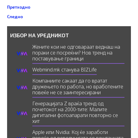
Prev
Next
Претходно
Следно
ИЗБОР НА УРЕДНИКОТ
Жените кои не одговараат веднаш на
пораки се посреќни? Нов тренд на
поставување граници
Webmind.mk станува BIZLife
Компаниите сакаат да го вратат
дружењето по работа, но вработените
повеќе не се заинтересирани
Генерацијата Z враќа тренд од
почетокот на 2000-тите: Малите
дигитални фотоапарати повторно се
хит
Apple или Nvidia: Кој ќе заработи