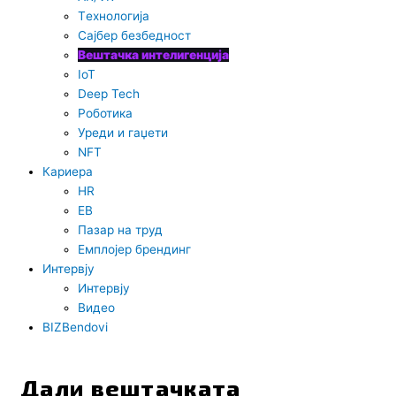
Tехнологија
Сајбер безбедност
Вештачка интелигенција
IoT
Deep Tech
Роботика
Уреди и гаџети
NFT
Кариера
HR
EB
Пазар на труд
Емплојер брендинг
Интервју
Интервју
Видео
BIZBendovi
Дали вештачката