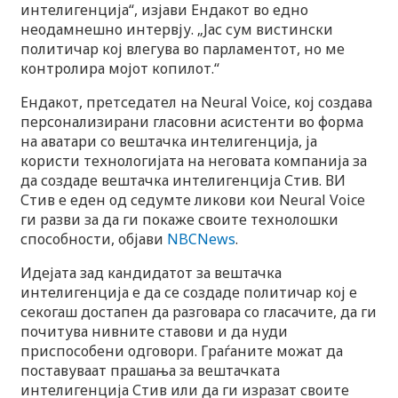
интелигенција“, изјави Ендакот во едно
неодамнешно интервју. „Јас сум вистински
политичар кој влегува во парламентот, но ме
контролира мојот копилот.“
Ендакот, претседател на Neural Voice, кој создава
персонализирани гласовни асистенти во форма
на аватари со вештачка интелигенција, ја
користи технологијата на неговата компанија за
да создаде вештачка интелигенција Стив. ВИ
Стив е еден од седумте ликови кои Neural Voice
ги разви за да ги покаже своите технолошки
способности, објави
NBCNews
.
Идејата зад кандидатот за вештачка
интелигенција е да се создаде политичар кој е
секогаш достапен да разговара со гласачите, да ги
почитува нивните ставови и да нуди
приспособени одговори. Граѓаните можат да
поставуваат прашања за вештачката
интелигенција Стив или да ги изразат своите