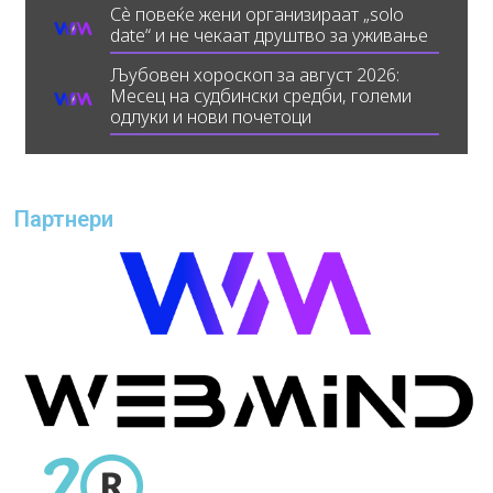
Сè повеќе жени организираат „solo
date“ и не чекаат друштво за уживање
Љубовен хороскоп за август 2026:
Месец на судбински средби, големи
одлуки и нови почетоци
Партнери