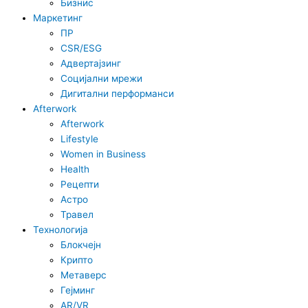
Бизнис
Маркетинг
ПР
CSR/ESG
Адвертајзинг
Социјални мрежи
Дигитални перформанси
Afterwork
Afterwork
Lifestyle
Women in Business
Health
Рецепти
Астро
Травел
Технологија
Блокчејн
Крипто
Метаверс
Гејминг
AR/VR