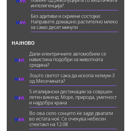
повеќе од револуцијата со вештачката
интелигенција?
Без адитиви и скриени состојки:
Направете домашно растително млеко
за само десет минути
НАЈНОВО
Дали електричните автомобили се
навистина подобри за животната
средина?
Зошто светот сака да ископа хелиум-3
од Месечината?
5 италијански дестинации за совршен
летен викенд: Море, природа, уметност
и најдобра храна
Во ова село сонцето ќе зајде двапати
во истата ноќ: Се очекува небесен
спектакл на 12.08