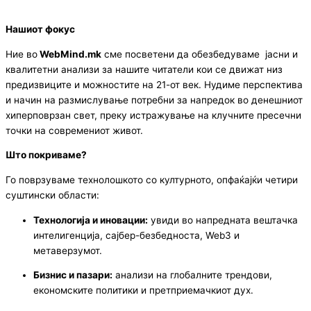
Нашиот фокус
Ние во
WebMind.mk
сме посветени да обезбедуваме јасни и
квалитетни анализи за нашите читатели кои се движат низ
предизвиците и можностите на 21-от век. Нудиме перспектива
и начин на размислување потребни за напредок во денешниот
хиперповрзан свет, преку истражување на клучните пресечни
точки на современиот живот.
Што покриваме?
Го поврзуваме технолошкото со културното, опфаќајќи четири
суштински области:
Технологија и иновации:
увиди во напредната вештачка
интелигенција, сајбер-безбедноста, Web3 и
метаверзумот.
Бизнис и пазари:
анализи на глобалните трендови,
економските политики и претприемачкиот дух.