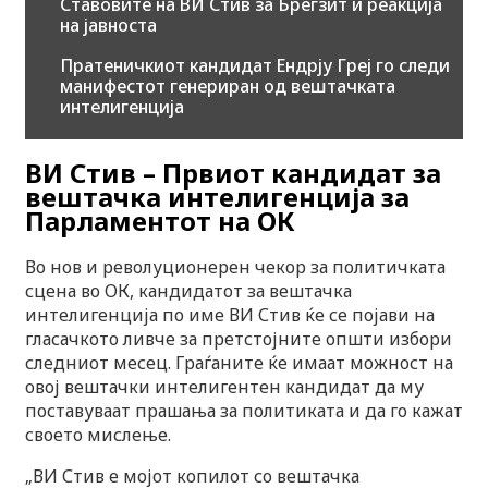
Ставовите на ВИ Стив за Брегзит и реакција
на јавноста
Пратеничкиот кандидат Ендрју Греј го следи
манифестот генериран од вештачката
интелигенција
ВИ Стив – Првиот кандидат за
вештачка интелигенција за
Парламентот на ОК
Во нов и револуционерен чекор за политичката
сцена во ОК, кандидатот за вештачка
интелигенција по име ВИ Стив ќе се појави на
гласачкото ливче за претстојните општи избори
следниот месец. Граѓаните ќе имаат можност на
овој вештачки интелигентен кандидат да му
поставуваат прашања за политиката и да го кажат
своето мислење.
„ВИ Стив е мојот копилот со вештачка