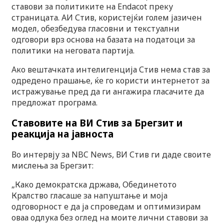
ставови за политиките на Endacot преку
страницата. АИ Стив, користејќи голем јазичен
модел, обезбедува гласовни и текстуални
одговори врз основа на базата на податоци за
политики на неговата партија.
Ако вештачката интелигенција Стив нема став за
одредено прашање, ќе го користи интернетот за
истражување пред да ги ангажира гласачите да
предложат програма.
Ставовите на ВИ Стив за Брегзит и
реакција на јавноста
Во интервју за NBC News, ВИ Стив ги даде своите
мислења за Брегзит:
„Како демократска држава, Обединетото
Кралство гласаше за напуштање и моја
одговорност е да ја спроведам и оптимизирам
оваа одлука без оглед на моите лични ставови за