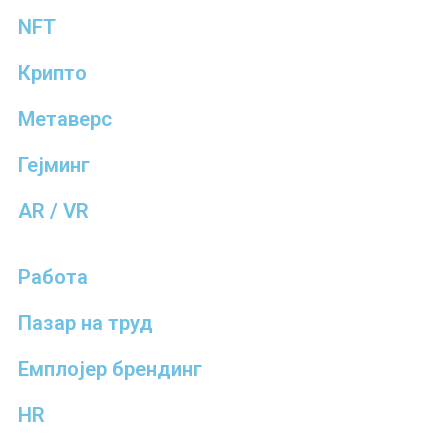
NFT
Крипто
Метаверс
Гејминг
AR / VR
Работа
Пазар на труд
Емплојер брендинг
HR