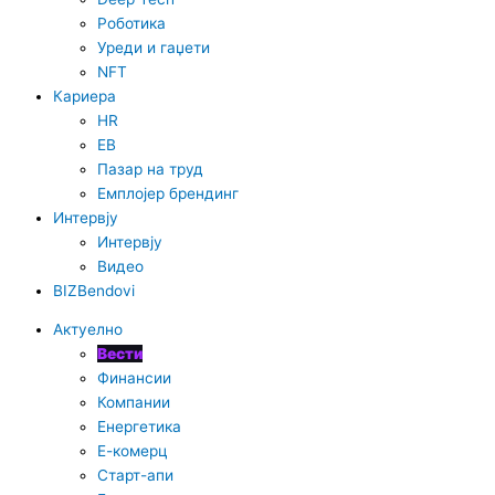
n
Роботика
Уреди и гаџети
NFT
Кариера
HR
EB
Пазар на труд
Емплојер брендинг
Интервју
Интервју
Видео
BIZBendovi
Актуелно
Вести
Финансии
Компании
Енергетика
Е-комерц
Старт-апи