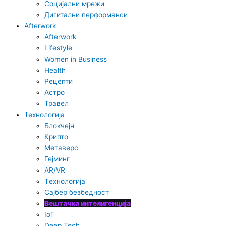
Социјални мрежи
i
Дигитални перформанси
Afterwork
k
Afterwork
Lifestyle
t
Women in Business
Health
Рецепти
o
Астро
Травел
k
Технологија
Блокчејн
-
Крипто
Метаверс
i
Гејминг
AR/VR
Tехнологија
c
Сајбер безбедност
Вештачка интелигенција
o
IoT
Deep Tech