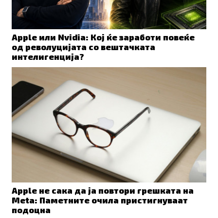
Apple или Nvidia: Кој ќе заработи повеќе
од револуцијата со вештачката
интелигенција?
Apple не сака да ја повтори грешката на
Meta: Паметните очила пристигнуваат
подоцна