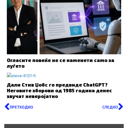
Огласите повеќе не се наменети само за
луѓето
Дали Стив Џобс го предвиде ChatGPT?
Неговите зборови од 1985 година денес
звучат неверојатно
Prev
N
ПРЕТХОДНО
СЛЕДНО