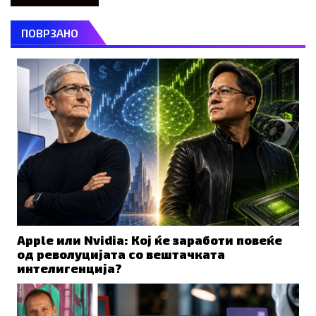
ПОВРЗАНО
Apple или Nvidia: Кој ќе заработи повеќе
од револуцијата со вештачката
интелигенција?