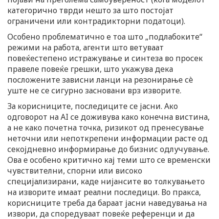
категорично тврди нешто за што постојат
ограничени или контрадикторни податоци).
Особено проблематично е тоа што „подлабоките“
режими на работа, агенти што ветуваат
повеќестепено истражување и синтеза во просек
правеле повеќе грешки, што укажува дека
посложените зависни ланци на резонирање сè
уште не се сигурно засновани врз изворите.
За корисниците, последиците се јасни. Ако
одговорот на AI се доживува како конечна вистина,
а не како почетна точка, ризикот од пренесување
неточни или непоткрепени информации расте од
секојдневно информирање до бизнис одлучување.
Ова е особено критично кај теми што се временски
чувствителни, спорни или високо
специјализирани, каде нијансите во толкувањето
на изворите имаат реални последици. Во пракса,
корисниците треба да бараат јасни наведувања на
извори, да споредуваат повеќе референци и да