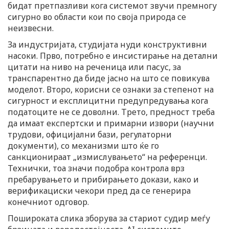
бидат претпазливи кога системот звучи премногу
сигурно во области кои по своја природа се
неизвесни.
За индустријата, студијата нуди конструктивни
насоки. Прво, потребно е инсистирање на детални
цитати на ниво на реченица или пасус, за
транспарентно да биде јасно на што се повикува
моделот. Второ, корисни се ознаки за степенот на
сигурност и експлицитни предупредувања кога
податоците не се доволни. Трето, предност треба
да имаат експертски и примарни извори (научни
трудови, официјални бази, регулаторни
документи), со механизми што ќе го
санкционираат „измислувањето“ на референци.
Технички, тоа значи подобра контрола врз
пребарувањето и прибирањето докази, како и
верификациски чекори пред да се генерира
конечниот одговор.
Пошироката слика зборува за стариот судир меѓу