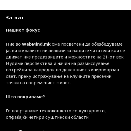
За нас
Нашиот фокус
Ние во
WebMind.mk
сме посветени да обезбедуваме
јасни и квалитетни анализи за нашите читатели кои се
движат низ предизвиците и можностите на 21-от век.
Нудиме перспектива и начин на размислување
потребни за напредок во денешниот хиперповрзан
свет, преку истражување на клучните пресечни
точки на современиот живот.
Што покриваме?
Го поврзуваме технолошкото со културното,
опфаќајќи четири суштински области: