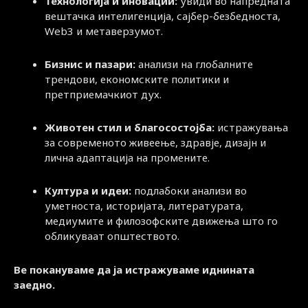
Технологија и иновации:
увиди во напредната
вештачка интелигенција, сајбер-безбедноста,
Web3 и метаверзумот.
Бизнис и пазари:
анализи на глобалните
трендови, економските политики и
претприемачкиот дух.
Животен стил и благосостојба:
истражувања
за современото живеење, здравје, дизајн и
лична адаптација на промените.
Култура и идеи:
подлабоки анализи во
уметноста, историјата, литературата,
медиумите и филозофските движења што го
обликуваат општеството.
Ве покануваме да ја истражуваме иднината
заедно.