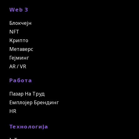
Web 3
Блокчејн
NFT
Крипто
Метаверс
Гејминг
AR / VR
Работа
Пазар На Труд
Емплојер Брендинг
HR
Технологија