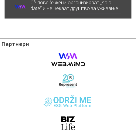
Сè повеќе жени организираат „solo
date“ и не чекаат друштво за уживање
Партнери