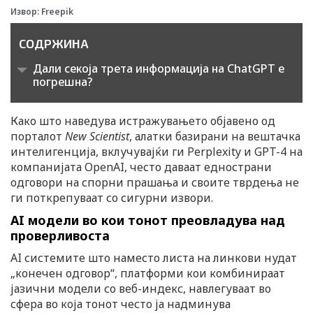
Извор: Freepik
СОДРЖИНА
Дали секоја трета информација на ChatGPT е
погрешна?
Како што наведува истражувањето објавено од
порталот
New Scientist
, алатки базирани на вештачка
интелигенција, вклучувајќи ги Perplexity и GPT-4 на
компанијата OpenAI, често даваат еднострани
одговори на спорни прашања и своите тврдења не
ги поткрепуваат со сигурни извори.
AI модели во кои тонот преовладува над
проверливоста
AI системите што наместо листа на линкови нудат
„конечен одговор“, платформи кои комбинираат
јазични модели со веб-индекс, навлегуваат во
сфера во која тонот често ја надминува