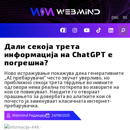
Skip
to
content
ENG
RS
F
I
Y
I
L
Searc
a
n
o
c
i
c
s
u
o
n
e
t
t
-
k
Дали секоја трета
b
a
u
t
e
информација на ChatGPT е
o
g
b
i
d
o
r
e
k
i
погрешна?
k
a
-
n
m
t
Ново истражување покажува дека генеративните
i
„AI пребарувачи“ често звучат уверливо, но
k
приближно секоја трета тврдење во нивните
t
одговори нема реална поткрепа во изворите на
o
кои се повикуваат. Наодите го отвораат
k
прашањето за довербата во алатките кои сè
-
почесто ја заменуваат класичната интернет-
пребарувачка.
i
c
Webmind Редакција
24/09/2025
o
n