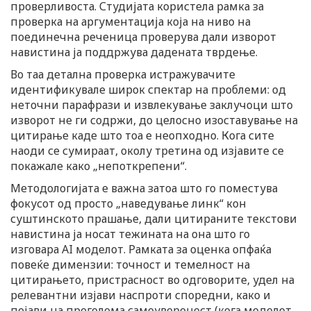
проверливоста. Студијата користела рамка за
проверка на аргументација која на ниво на
поединечна реченица проверува дали изворот
навистина ја поддржува дадената тврдење.
Во таа детална проверка истражувачите
идентификувале широк спектар на проблеми: од
неточни парафрази и извлекување заклучоци што
изворот не ги содржи, до целосно изоставување на
цитирање каде што тоа е неопходно. Кога сите
наоди се сумираат, околу третина од изјавите се
покажале како „непоткрепени“.
Методологијата е важна затоа што го поместува
фокусот од просто „наведување линк“ кон
суштинското прашање, дали цитираните текстови
навистина ја носат тежината на она што го
изговара AI моделот. Рамката за оценка опфаќа
повеќе димензии: точност и темелност на
цитирањето, пристрасност во одговорите, удел на
релевантни изјави наспроти споредни, како и
појави на преголема самоувереност (кога моделот