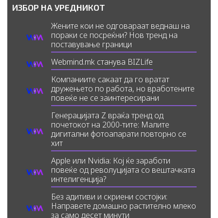
ИЗБОР НА УРЕДНИКОТ
Жените кои не одговараат веднаш на
пораки се посреќни? Нов тренд на
поставување граници
Webmind.mk станува BIZLife
Компаниите сакаат да го вратат
дружењето по работа, но вработените
повеќе не се заинтересирани
Генерацијата Z враќа тренд од
почетокот на 2000-тите: Малите
дигитални фотоапарати повторно се
хит
Apple или Nvidia: Кој ќе заработи
повеќе од револуцијата со вештачката
интелигенција?
Без адитиви и скриени состојки:
Направете домашно растително млеко
за само десет минути