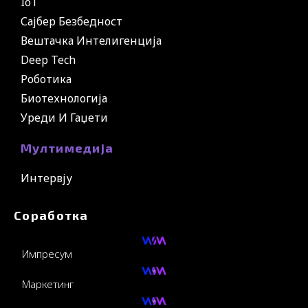
IoT
Сајбер Безбедност
Вештачка Интелигенција
Deep Tech
Роботика
Биотехнологија
Уреди И Гаџети
Мултимедија
Интервју
Соработка
Импресум
Маркетинг