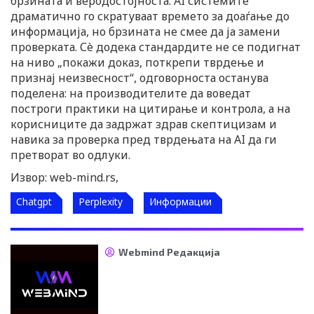
брзината и веродостојноста. AI системите
драматично го скратуваат времето за доаѓање до
информација, но брзината не смее да ја замени
проверката. Сè додека стандардите не се подигнат
на ниво „покажи доказ, поткрепи тврдење и
признај неизвесност“, одговорноста останува
поделена: на производителите да воведат
построги практики на цитирање и контрола, а на
корисниците да задржат здрав скептицизам и
навика за проверка пред тврдењата на AI да ги
претворат во одлуки.
Извор: web-mind.rs,
Chatgpt
Perplexity
Информации
Webmind Редакција