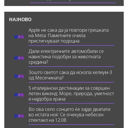
НАЈНОВО
Apple не сака да ја повтори грешката
на Meta: Паметните очила
пристигнуваат подоцна
Дали електричните автомобили се
навистина подобри за животната
средина?
Зошто светот сака да ископа хелиум-3
од Месечината?
5 италијански дестинации за совршен
летен викенд: Море, природа, уметност
и најдобра храна
Во ова село сонцето ќе зајде двапати
во истата ноќ: Се очекува небесен
спектакл на 12.08