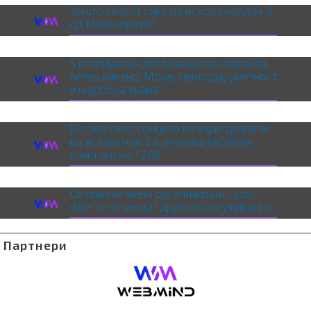
Зошто светот сака да ископа хелиум-3
од Месечината?
5 италијански дестинации за совршен
летен викенд: Море, природа, уметност
и најдобра храна
Во ова село сонцето ќе зајде двапати
во истата ноќ: Се очекува небесен
спектакл на 12.08
Сè повеќе жени организираат „solo
date“ и не чекаат друштво за уживање
Партнери