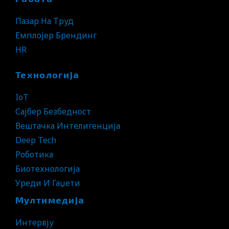
Пазар На Труд
Емплојер Брендинг
HR
Технологија
IoT
Сајбер Безбедност
Вештачка Интелигенција
Deep Tech
Роботика
Биотехнологија
Уреди И Гаџети
Мултимедија
Интервју