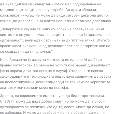
да чува делови од конверзациите со цел подобрување на
моделот и детекција на злоупотреби. Со други зборови,
корисникот никогаш не може да биде сигурен дека она што го
кажал „во доверба“ на AI алатот навистина останува доверливо.
„Довербата е клучна за било кој облик на советување, но AI
системите сè уште немаат капацитет правно да ја преземат таа
одговорност“, вели еден стручњак за дигитална етика. „Луѓето
проектираат очекувања од реалниот свет врз алгоритми кои не
се создадени да ги исполнат.“
Иако Алтман не ја исклучи можноста во иднина AI да биде
правно интегриран во рамка на услуги кои бараат доверливост,
јасно порача дека тоа сега не е случај. Отворено ги повика
законодавците и технолошката индустрија заеднички да работат
на воспоставување јасни стандарди за тоа како се користат AI
алатите и кои граници мора да постојат.
За сега, на корисниците им останува да бидат претпазливи.
ChatGPT може да даде добар совет, но не може да ја сноси
одговорноста за последиците од тој совет. Може да слуша, но
не заборава. И може да разбере – но не е обврзан да молчи.