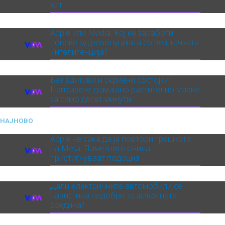
хит
Apple или Nvidia: Кој ќе заработи
повеќе од револуцијата со вештачката
интелигенција?
Без адитиви и скриени состојки:
Направете домашно растително млеко
за само десет минути
НАЈНОВО
Apple не сака да ја повтори грешката
на Meta: Паметните очила
пристигнуваат подоцна
Дали електричните автомобили се
навистина подобри за животната
средина?