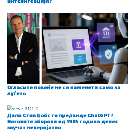
интелигенција?
Огласите повеќе не се наменети само за
луѓето
Дали Стив Џобс го предвиде ChatGPT?
Неговите зборови од 1985 година денес
звучат неверојатно