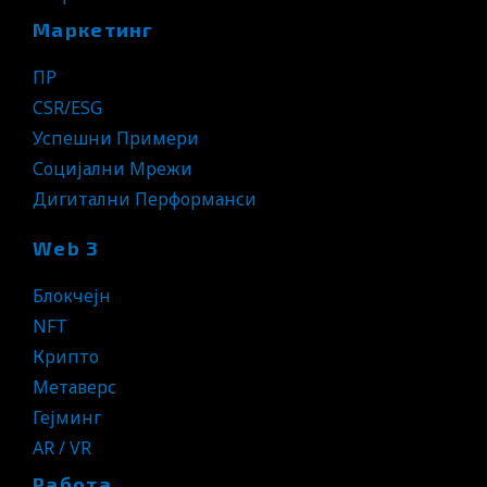
Маркетинг
ПР
CSR/ESG
Успешни Примери
Социјални Мрежи
Дигитални Перформанси
Web 3
Блокчејн
NFT
Крипто
Метаверс
Гејминг
AR / VR
Работа