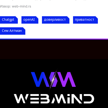
Извор: web-mind.rs
Chatgpt
openAI
доверливост
приватност
Сем Алтман