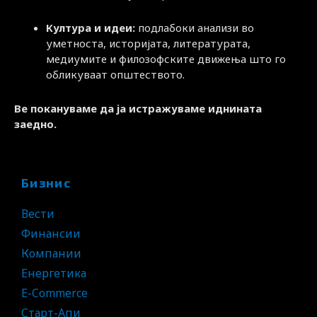
Култура и идеи:
подлабоки анализи во
уметноста, историјата, литературата,
медиумите и филозофските движења што го
обликуваат општеството.
Ве покануваме да ја истражуваме иднината
заедно.
Бизнис
Вести
Финансии
Компании
Енергетика
E-Commerce
Старт-Апи