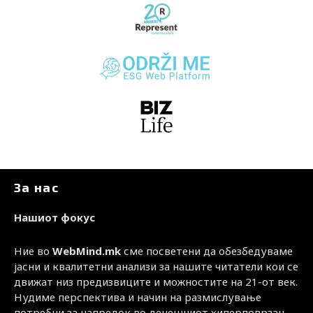
За нас
Нашиот фокус
Ние во
WebMind.mk
сме посветени да обезбедуваме
јасни и квалитетни анализи за нашите читатели кои се
движат низ предизвиците и можностите на 21-от век.
Нудиме перспектива и начин на размислување
потребни за напредок во денешниот хиперповрзан