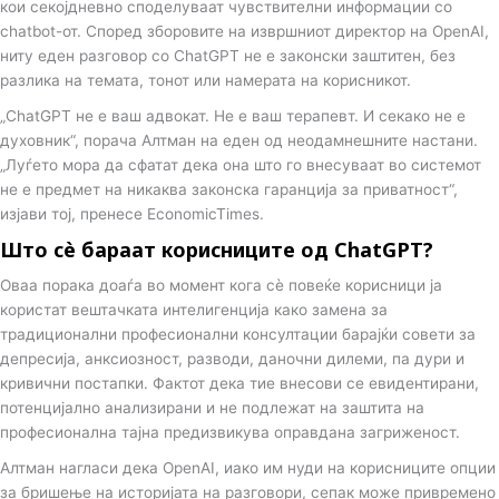
кои секојдневно споделуваат чувствителни информации со
chatbot-от. Според зборовите на извршниот директор на OpenAI,
ниту еден разговор со ChatGPT не е законски заштитен, без
разлика на темата, тонот или намерата на корисникот.
„ChatGPT не е ваш адвокат. Не е ваш терапевт. И секако не е
духовник“, порача Алтман на еден од неодамнешните настани.
„Луѓето мора да сфатат дека она што го внесуваат во системот
не е предмет на никаква законска гаранција за приватност“,
изјави тој, пренесе EconomicTimes.
Што сè бараат корисниците од ChatGPT?
Оваа порака доаѓа во момент кога сè повеќе корисници ја
користат вештачката интелигенција како замена за
традиционални професионални консултации барајќи совети за
депресија, анксиозност, разводи, даночни дилеми, па дури и
кривични постапки. Фактот дека тие внесови се евидентирани,
потенцијално анализирани и не подлежат на заштита на
професионална тајна предизвикува оправдана загриженост.
Алтман нагласи дека OpenAI, иако им нуди на корисниците опции
за бришење на историјата на разговори, сепак може привремено