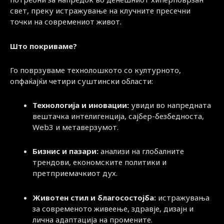
свет, преку истражување на клучните пресечни
точки на современиот живот.
Што покриваме?
Го поврзуваме технолошкото со културното,
опфаќајќи четири суштински области:
Технологија и иновации:
увиди во напредната
вештачка интелигенција, сајбер-безбедноста,
Web3 и метаверзумот.
Бизнис и пазари:
анализи на глобалните
трендови, економските политики и
претприемачкиот дух.
Животен стил и благосостојба:
истражувања
за современото живеење, здравје, дизајн и
лична адаптација на промените.