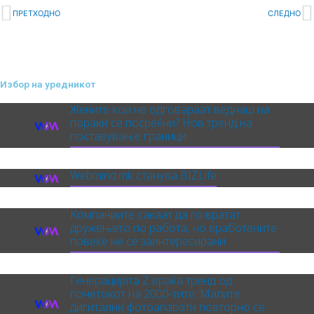
Prev
N
ПРЕТХОДНО
СЛЕДНО
Избор на уредникот
Жените кои не одговараат веднаш на
пораки се посреќни? Нов тренд на
поставување граници
Webmind.mk станува BIZLife
Компаниите сакаат да го вратат
дружењето по работа, но вработените
повеќе не се заинтересирани
Генерацијата Z враќа тренд од
почетокот на 2000-тите: Малите
дигитални фотоапарати повторно се