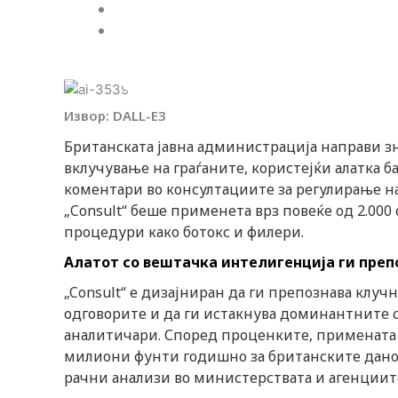
Webmind Редакција
16/05/2025
Извор: DALL-E3
Британската јавна администрација направи зн
вклучување на граѓаните, користејќи алатка б
коментари во консултациите за регулирање н
„Consult“ беше применета врз повеќе од 2.000 
процедури како ботокс и филери.
Алатот со вештачка интелигенција ги преп
„Consult“ е дизајниран да ги препознава клуч
одговорите и да ги истакнува доминантните с
аналитичари. Според проценките, примената 
милиони фунти годишно за британските дано
рачни анализи во министерствата и агенциит