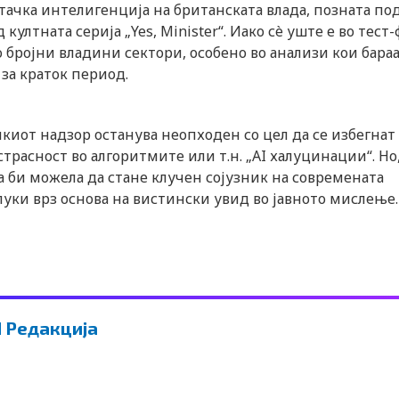
тачка интелигенција на британската влада, позната по
лтната серија „Yes, Minister“. Иако сè уште е во тест-
 бројни владини сектори, особено во анализи кои бара
 за краток период.
киот надзор останува неопходен со цел да се избегнат
расност во алгоритмите или т.н. „AI халуцинации“. Но,
 би можела да стане клучен сојузник на современата
луки врз основа на вистински увид во јавното мислење.
 Редакција