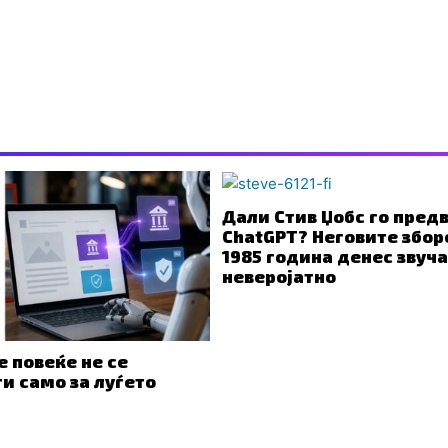
Дали Стив Џобс го пред
ChatGPT? Неговите збор
1985 година денес звуч
неверојатно
е повеќе не се
и само за луѓето