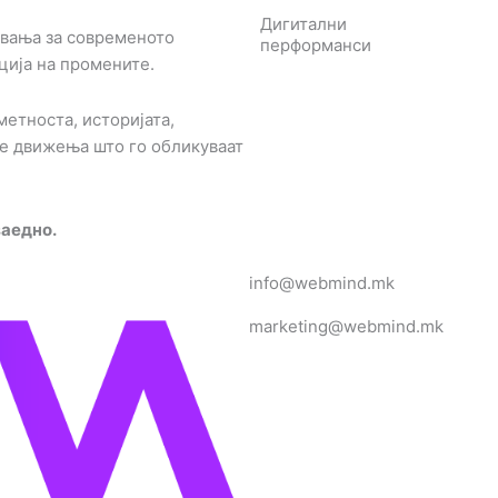
Дигитални
вања за современото
перформанси
ација на промените.
етноста, историјата,
е движења што го обликуваат
заедно.
info@webmind.mk
marketing@webmind.mk