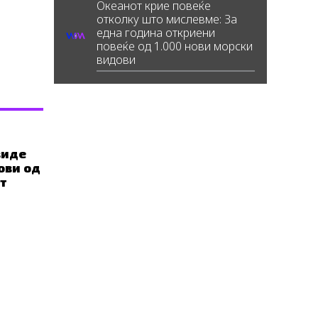
Океанот крие повеќе
отколку што мислевме: За
една година откриени
повеќе од 1.000 нови морски
видови
виде
ови од
ат