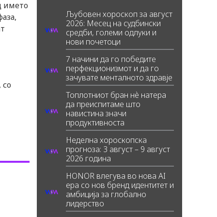
д името
Љубовен хороскоп за август
фаза,
2026: Месец на судбински
ат
средби, големи одлуки и
нови почетоци
7 начини да го победите
перфекционизмот и да го
зачувате менталното здравје
 со
Топлотниот бран нè натера
да преиспитаме што
навистина значи
продуктивноста
Неделна хороскопска
прогноза: 3 август – 9 август
2026 година
HONOR влегува во нова AI
ера со нов бренд идентитет и
амбиција за глобално
лидерство