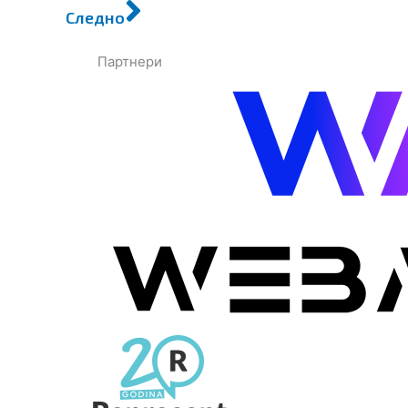
Следно
Партнери