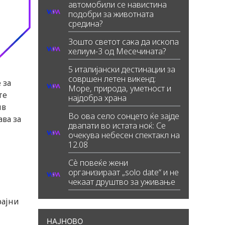
автомобили се навистина
подобри за животната
средина?
Зошто светот сака да ископа
хелиум-3 од Месечината?
5 италијански дестинации за
совршен летен викенд:
 за
Море, природа, уметност и
те
најдобра храна
ив
Во ова село сонцето ќе зајде
ава за
двапати во истата ноќ: Се
очекува небесен спектакл на
12.08
Сè повеќе жени
организираат „solo date“ и не
чекаат друштво за уживање
рајни
НАЈНОВО