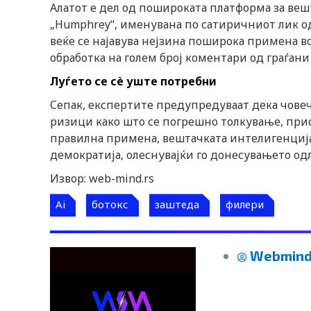
Алатот е дел од пошироката платформа за веш
„Humphrey“, именувана по сатиричниот лик од ку
веќе се најавува нејзина поширока примена во
обработка на голем број коментари од граѓани
Луѓето се сè уште потребни
Сепак, експертите предупредуваат дека човеч
ризици како што се погрешно толкување, прист
правилна примена, вештачката интелигенција
демократија, олеснувајќи го донесувањето од
Извор: web-mind.rs
Ai
ботокс
заштеда
филери
Webmind