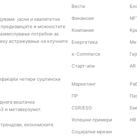
Вести
Бл
Финансии
NF
дуваме јасни и квалитетни
з предизвиците и можностите
Компании
Кр
 размислување потребни за
реку истражување на клучните
Енергетика
Ме
e-Commerce
Ге
Старт-апи
AR 
пфаќајќи четири суштински
Маркетинг
Ра
ПР
Паз
дната вештачка
CSR/ESG
Ем
b3 и метаверзумот.
Успешни примери
HR
 трендови, економските
Социјални мрежи