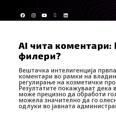
Skip
to
F
I
Y
I
L
content
a
n
o
c
i
c
s
u
o
n
e
t
t
-
k
Актуелно
Маркетинг
b
a
u
t
e
o
g
b
i
d
o
r
e
k
i
AI чита коментари:
k
a
-
n
m
t
филери?
i
k
t
Вештачка интелигенција првпа
o
k
коментари во рамки на владина
-
регулирање на козметички про
i
Резултатите покажуваат дека 
c
o
може прецизно да обработи гол
n
можела значително да го олесн
одлуки во јавната администра