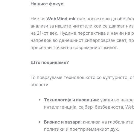
Нашиот фокус
Ние во
WebMind.mk
сме посветени да обезбе
анализи за нашите читатели кои се движат ни
на 21-от век. Нудиме перспектива и начин на
напредок во денешниот хиперповрзан свет, п
пресечни точки на современиот живот.
Што покриваме?
Го поврзуваме технолошкото со културното, о
области:
Технологија и иновации:
увиди во напре
интелигенција, сајбер-безбедноста, We
Бизнис и пазари:
анализи на глобалните
политики и претприемачкиот дух.