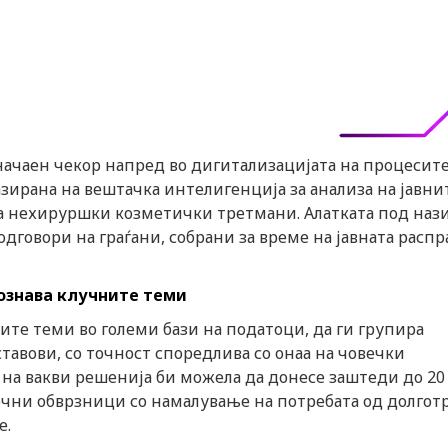
ачаен чекор напред во дигитализацијата на процесите
азирана на вештачка интелигенција за анализа на јавни
а нехируршки козметички третмани. Алатката под наз
одговори на граѓани, собрани за време на јавната распр
ознава клучните теми
ните теми во големи бази на податоци, да ги групира
тавови, со точност споредлива со онаа на човечки
на вакви решенија би можела да донесе заштеди до 20
чни обврзници со намалување на потребата од долгот
е.