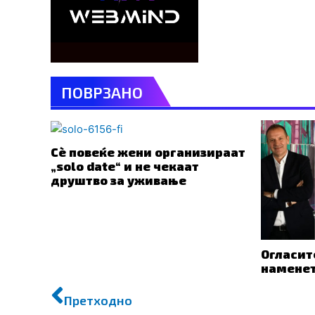
ПОВРЗАНО
Сè повеќе жени организираат
„solo date“ и не чекаат
друштво за уживање
Огласит
наменет
Prev
Next
Претходно