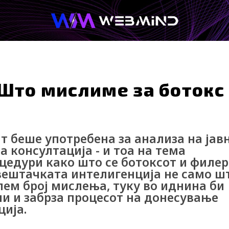
Afterwork
Технологија
Кариера
 Што мислиме за ботокс
т беше употребена за анализа на јав
 консултација - и тоа на тема
цедури како што се ботоксот и филер
вештачката интелигенција не само ш
ем број мислења, туку во иднина би
и и забрза процесот на донесување
ција.