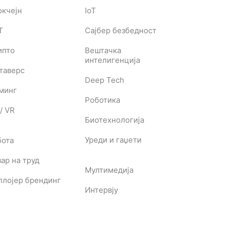
окчејн
IoT
T
Сајбер безбедност
ипто
Вештачка
интелигенција
таверс
Deep Tech
јминг
Роботика
/ VR
Биотехнологија
Уреди и гаџети
бота
ар на труд
Мултимедија
плојер брендинг
Интервју