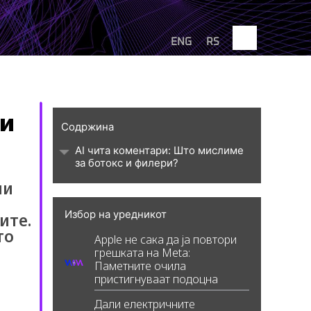
Search
ENG
RS
Интервју
BIZBendovi
 и
Содржина
AI чита коментари: Што мислиме
за ботокс и филери?
ни
Избор на уредникот
ите.
то
Apple не сака да ја повтори
грешката на Meta:
Паметните очила
пристигнуваат подоцна
Дали електричните