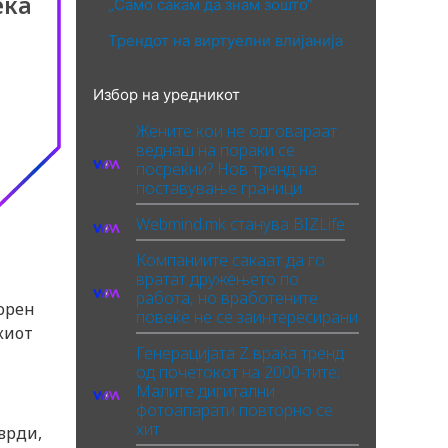
ека
„Само сакам да знам зошто“
Трендот на виртуелни влијанија
Избор на уредникот
Жените кои не одговараат
веднаш на пораки се
посреќни? Нов тренд на
поставување граници
Webmind.mk станува BIZLife
Компаниите сакаат да го
вратат дружењето по
работа, но вработените
орен
повеќе не се заинтересирани
киот
Генерацијата Z враќа тренд
од почетокот на 2000-тите:
Малите дигитални
фотоапарати повторно се
хит
врди,