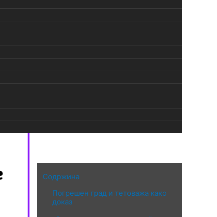
е
Содржина
Погрешен град и тетоважа како
доказ