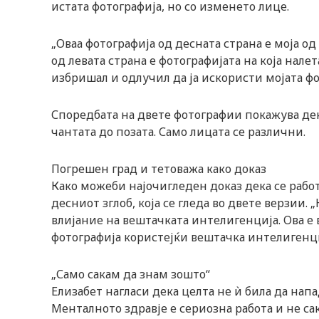
истата фотографија, но со изменето лице.
„Оваа фотографија од десната страна е моја од
од левата страна е фотографијата на која налет
избришал и одлучил да ја искористи мојата фот
Споредбата на двете фотографии покажува дека
чантата до позата. Само лицата се различни.
Погрешен град и тетоважа како доказ
Како можеби најочигледен доказ дека се работ
десниот зглоб, која се гледа во двете верзии. 
влијание на вештачката интелигенција. Ова е в
фотографија користејќи вештачка интелигенциј
„Само сакам да знам зошто“
Елизабет нагласи дека целта не ѝ била да напа
Менталното здравје е сериозна работа и не са