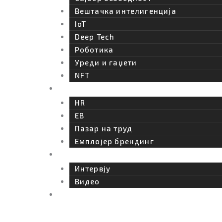
o
Вештачка интелигенција
IoT
n
Deep Tech
Роботика
Уреди и гаџети
NFT
Кариера
HR
EB
Пазар на труд
Емплојер брендинг
Интервју
Интервју
Видео
BIZBendovi