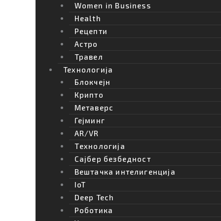
Women in Business
Health
Рецепти
Астро
Травел
Технологија
Блокчејн
Крипто
Метаверс
Гејминг
AR/VR
Tехнологија
Сајбер безбедност
Вештачка интелигенција
IoT
Deep Tech
Роботика