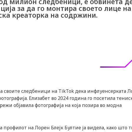
 од милион следбеници, е обвинета д
ија за да го монтира своето лице на
ка креаторка на содржини.
на своите следбеници на TikTok дека инфлуенсерката Л
фотографија. Елизабет во 2024 година го посетила тенис
режи објавила фотографија на која позира во модна
 профилот на Лорен Блејк Бултие ја видела, како што т