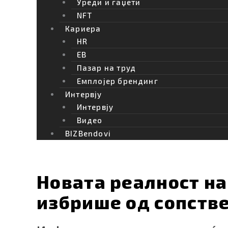
Уреди и гаџети
NFT
Кариера
HR
EB
Пазар на труд
Емплојер брендинг
Интервју
Интервју
Видео
BIZBendovi
Новата реалност на
избрише од сопств