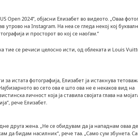
 US Open 2024“, објасни Елизабет во видеото. „Оваа фото
ав утрово на Instagram. На неа се гледа некој кој буквал
ографија и просторот во кој се наоѓам.“
 тие се речиси целосно исти, од облеката и Louis Vuit
и за истата фотографија, Елизабет ја истакнува тетоваж
„Најбизарното во сето ова е што ова не е некаков вид на
истинска личност која ја ставила својата глава на мојат
а“, рече Елизабет.
дне друга жена. „Не се обидувам да ја нападнам оваа де
кам да бидам насилник“, рече таа. „Само сум збунета. С