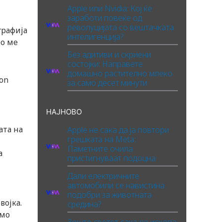
Apple или Nvidia: Кој ќе
заработи повеќе од
револуцијата со вештачката
графија
интелигенција?
но ме
Без адитиви и скриени
состојки: Направете
домашно растително млеко
ton
за само десет минути
НАЈНОВО
ата на
Apple не сака да ја повтори
грешката на Meta:
Паметните очила
а
пристигнуваат подоцна
Дали електричните
автомобили се навистина
подобри за животната
војка.
средина?
амо