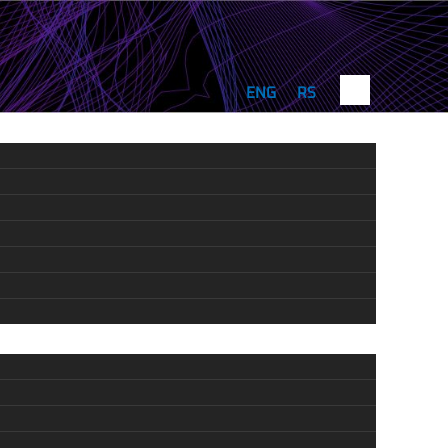
Search
ENG
RS