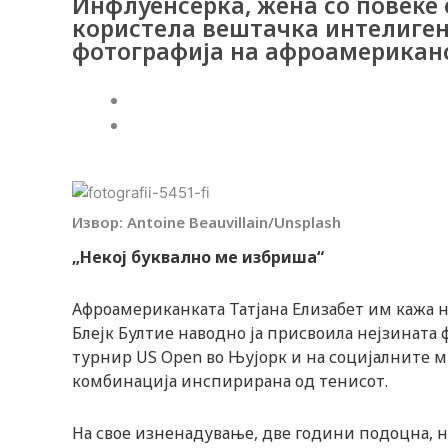
Инфлуенсерка, жена со повеќе
користела вештачка интелигенц
фотографија на афроамериканс
Webmind Редакција
02/04/2026
Извор: Antoine Beauvillain/Unsplash
„Некој буквално ме избриша“
Афроамериканката Татјана Елизабет им кажа 
Блејк Бултие наводно ја присвоила нејзината 
турнир US Open во Њујорк и на социјалните м
комбинација инспирирана од тенисот.
На свое изненадување, две години подоцна, на