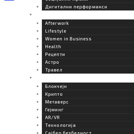
m
t
Share
Дигитални перформанси
Afterwork
i
Afterwork
Lifestyle
k
Women in Business
Health
t
Рецепти
o
Астро
Травел
k
Технологија
Блокчејн
-
Крипто
Метаверс
i
Гејминг
AR/VR
c
Tехнологија
Сајбер безбедност