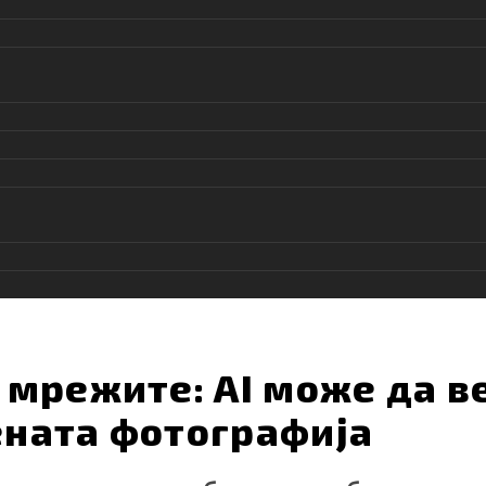
 мрежите: AI може да в
ената фотографија