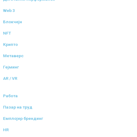
Web 3
Блокчејн
NFT
Крипто
Метаверс
Гејминг
AR / VR
Работа
Пазар на труд
Емплојер брендинг
HR