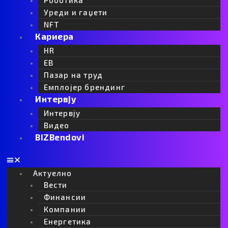
Роботика
Уреди и гаџети
Извор: Web-mind.rs
NFT
Кариера
ЕУ
мегафабрики за ВИ
HR
EB
Пазар на труд
Nina Kostić
Емплојер брендинг
ПОВРЗАНО
Интервју
Интервју
Видео
BIZBendovi
Актуелно
Вести
Финансии
Компании
Енергетика