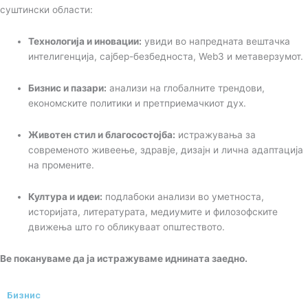
суштински области:
Технологија и иновации:
увиди во напредната вештачка
интелигенција, сајбер-безбедноста, Web3 и метаверзумот.
Бизнис и пазари:
анализи на глобалните трендови,
економските политики и претприемачкиот дух.
Животен стил и благосостојба:
истражувања за
современото живеење, здравје, дизајн и лична адаптација
на промените.
Култура и идеи:
подлабоки анализи во уметноста,
историјата, литературата, медиумите и филозофските
движења што го обликуваат општеството.
Ве покануваме да ја истражуваме иднината заедно.
Бизнис