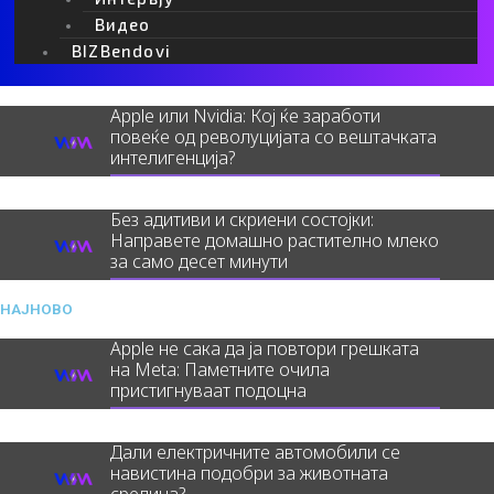
почетокот на 2000-тите: Малите
Видео
дигитални фотоапарати повторно се
BIZBendovi
хит
Apple или Nvidia: Кој ќе заработи
повеќе од револуцијата со вештачката
интелигенција?
Без адитиви и скриени состојки:
Направете домашно растително млеко
за само десет минути
НАЈНОВО
Apple не сака да ја повтори грешката
на Meta: Паметните очила
пристигнуваат подоцна
Дали електричните автомобили се
навистина подобри за животната