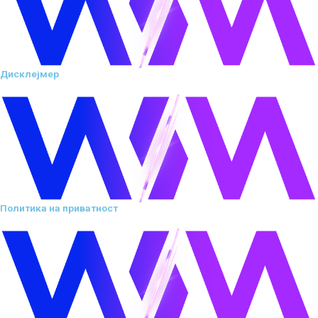
Дисклејмер
Политика на приватност