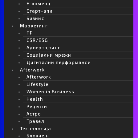
Apple или Nvidia: Кој ќе заработи повеќе
Е-комерц
од револуцијата со вештачката
Старт-апи
интелигенција?
Бизнис
Маркетинг
ПР
CSR/ESG
Адвертајзинг
Социјални мрежи
Дигитални перформанси
Afterwork
Afterwork
Lifestyle
Women in Business
Health
Огласите повеќе не се наменети само за
Рецепти
луѓето
Астро
Травел
Технологија
Дали Стив Џобс го предвиде ChatGPT?
Блокчејн
Неговите зборови од 1985 година денес