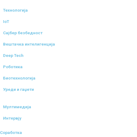
Технологија
IoT
Сајбер безбедност
Вештачка интелигенција
Deep Tech
Роботика
Биотехнологија
Уреди и гаџети
Мултимедија
Интервју
Соработка