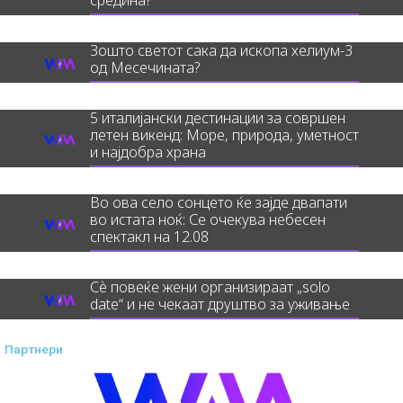
средина?
Зошто светот сака да ископа хелиум-3
од Месечината?
5 италијански дестинации за совршен
летен викенд: Море, природа, уметност
и најдобра храна
Во ова село сонцето ќе зајде двапати
во истата ноќ: Се очекува небесен
спектакл на 12.08
Сè повеќе жени организираат „solo
date“ и не чекаат друштво за уживање
Партнери