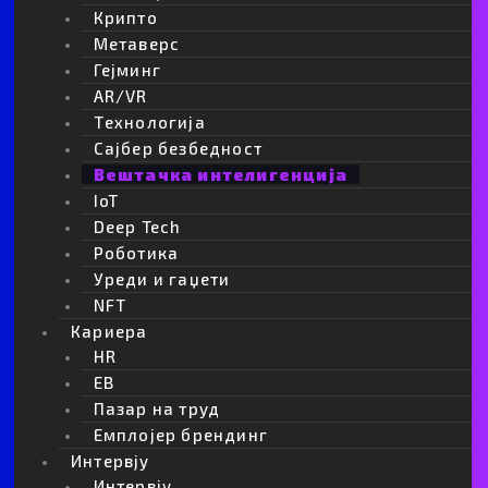
звучат неверојатно
Крипто
Метаверс
Prev
N
ПРЕТХОДНО
СЛЕДНО
Гејминг
AR/VR
Tехнологија
Сајбер безбедност
Вештачка интелигенција
Избор на уредникот
IoT
Жените кои не одговараат веднаш на
Deep Tech
пораки се посреќни? Нов тренд на
Роботика
поставување граници
Уреди и гаџети
NFT
Webmind.mk станува BIZLife
Кариера
HR
Компаниите сакаат да го вратат
EB
дружењето по работа, но вработените
Пазар на труд
повеќе не се заинтересирани
Емплојер брендинг
Интервју
Генерацијата Z враќа тренд од
Интервју