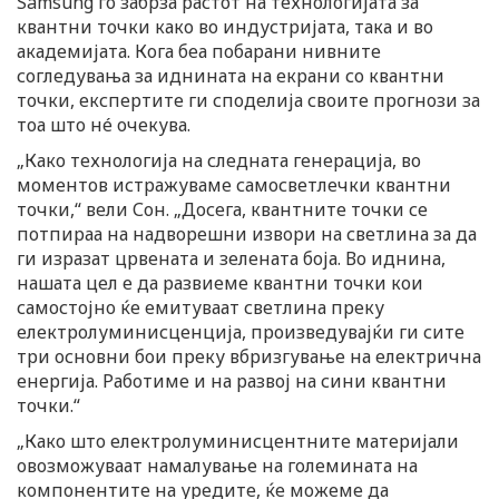
Samsung го забрза растот на технологијата за
квантни точки како во индустријата, така и во
академијата. Кога беа побарани нивните
согледувања за иднината на екрани со квантни
точки, експертите ги споделија своите прогнози за
тоа што нé очекува.
„Како технологија на следната генерација, во
моментов истражуваме самосветлечки квантни
точки,“ вели Сон. „Досега, квантните точки се
потпираа на надворешни извори на светлина за да
ги изразат црвената и зелената боја. Во иднина,
нашата цел е да развиеме квантни точки кои
самостојно ќе емитуваат светлина преку
електролуминисценција, произведувајќи ги сите
три основни бои преку вбризгување на електрична
енергија. Работиме и на развој на сини квантни
точки.“
„Како што електролуминисцентните материјали
овозможуваат намалување на големината на
компонентите на уредите, ќе можеме да