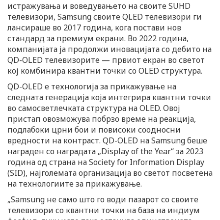
истражувања и воведувањето на своите SUHD
телевизори, Samsung своите QLED телевизори ги
лансираше во 2017 година, кога постави нов
стандард за премиум екрани. Во 2022 година,
компанијата ја продолжи иновацијата со дебито на
QD-OLED телевизорите — првиот екран во светот
кој комбинира квантни точки со OLED структура.
QD-OLED е технологија за прикажување на
следната генерација која интегрира квантни точки
во самосветлечката структура на OLED. Овој
пристап овозможува побрзо време на реакција,
подлабоки црни бои и повисоки соодносни
вредности на контраст. QD-OLED на Samsung беше
награден со наградата „Display of the Year“ за 2023
година од страна на Society for Information Display
(SID), најголемата организација во светот посветена
на технологиите за прикажување.
„Samsung не само што го води пазарот со своите
телевизори со квантни точки на база на индиум