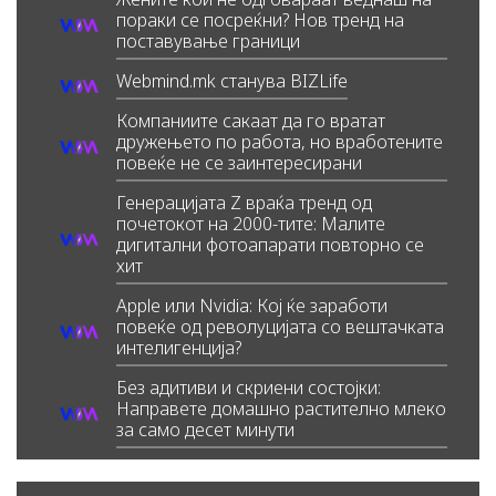
пораки се посреќни? Нов тренд на
поставување граници
Webmind.mk станува BIZLife
Компаниите сакаат да го вратат
дружењето по работа, но вработените
повеќе не се заинтересирани
Генерацијата Z враќа тренд од
почетокот на 2000-тите: Малите
дигитални фотоапарати повторно се
хит
Apple или Nvidia: Кој ќе заработи
повеќе од револуцијата со вештачката
интелигенција?
Без адитиви и скриени состојки:
Направете домашно растително млеко
за само десет минути