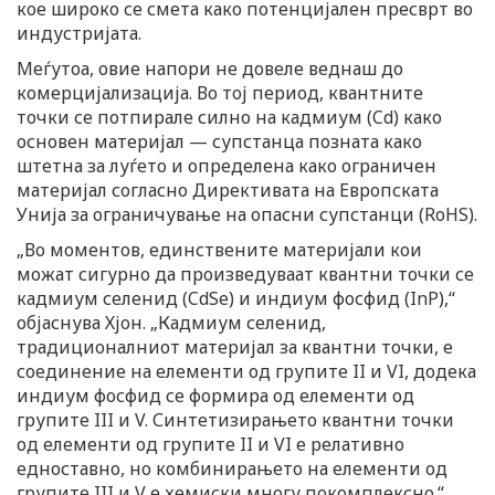
кое широко се смета како потенцијален пресврт во
индустријата.
Меѓутоа, овие напори не довеле веднаш до
комерцијализација. Во тој период, квантните
точки се потпирале силно на кадмиум (Cd) како
основен материјал — супстанца позната како
штетна за луѓето и определена како ограничен
материјал согласно Директивата на Европската
Унија за ограничување на опасни супстанци (RoHS).
„Во моментов, единствените материјали кои
можат сигурно да произведуваат квантни точки се
кадмиум селенид (CdSe) и индиум фосфид (InP),“
објаснува Хјон. „Кадмиум селенид,
традиционалниот материјал за квантни точки, е
соединение на елементи од групите II и VI, додека
индиум фосфид се формира од елементи од
групите III и V. Синтетизирањето квантни точки
од елементи од групите II и VI е релативно
едноставно, но комбинирањето на елементи од
групите III и V е хемиски многу покомплексно.“