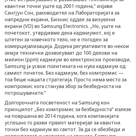
квантни точки уште од 2001 година,“ изјави
Сангјун Сон, раководител на Лабораторијата за
напредни екрани, Бизнис оддел за визуелни
екрани (VD) во Samsung Electronics. „Но, уште на
почетокот, утврдивме дека кадмиумот, кој е
штетен за човечкото тело, не е погоден за
комерцијализација. Додека регулативите во некои
земји технички дозволуваат до 100 делови на
милион (ppm) кадмиум во електронски производи,
Samsung ја усвои политиката на нула кадмиум од
самиот почеток. Без кадмиум, без компромис —
тоа беше нашата стратегија. Просто нема место за
компромис кога станува збор за безбедноста на
потрошувачите.”
Долгорочната посветеност на Samsung кон
принципот „Без компромис за безбедноста“ излезе
на површина во 2014 година, кога компанијата
успешно го разви првиот материјал за квантни
точки без кадмиум во светот. За да се обезбеди и
издржливост и квалитет на сликата, Samsung