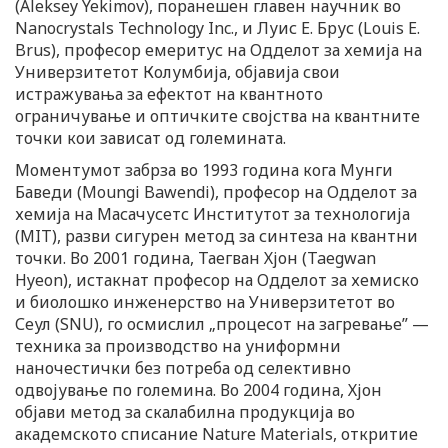
(Aleksey Yekimov), поранешен главен научник во
Nanocrystals Technology Inc., и Луис Е. Брус (Louis E.
Brus), професор емеритус на Одделот за хемија на
Универзитетот Колумбија, објавија свои
истражувања за ефектот на квантното
ограничување и оптичките својства на квантните
точки кои зависат од големината.
Моментумот забрза во 1993 година кога Мунги
Баведи (Moungi Bawendi), професор на Одделот за
хемија на Масачусетс Институтот за технологија
(MIT), разви сигурен метод за синтеза на квантни
точки. Во 2001 година, Таегван Хјон (Taegwan
Hyeon), истакнат професор на Одделот за хемиско
и биолошко инженерство на Универзитетот во
Сеул (SNU), го осмислил „процесот на загревање” —
техника за производство на униформни
наночестички без потреба од селективно
одвојување по големина. Во 2004 година, Хјон
објави метод за скалабилна продукција во
академското списание Nature Materials, откритие