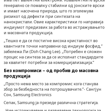
генерално се помалку стабилни од јонските врски
и имаат насочена природа, што го зголемува
ризикот од дефекти при синтезата на
нанокристали. Овие карактеристики го направија
индиумот предизвик за работа во истражувањето
и масовната продукција.
„Тешко е да се постигне висока кристалност во
квантните точки направени од индиум фосфид,”
забележа Ли (Doh Chang Lee). „Потребен е сложен
процес на синтеза за да се исполнат стандардите
за квалитет потребни за комерцијализација.”
Без компромиси – од пробив до масовна
продукција
„Просто нема место за компромис кога станува
збор за безбедноста на потрошувачите.”- Сангјун
Сон, Samsung Electronics
Сепак, Samsung ја презеде различна стратегија.
„Ние истражувавме и развивавме технологија за