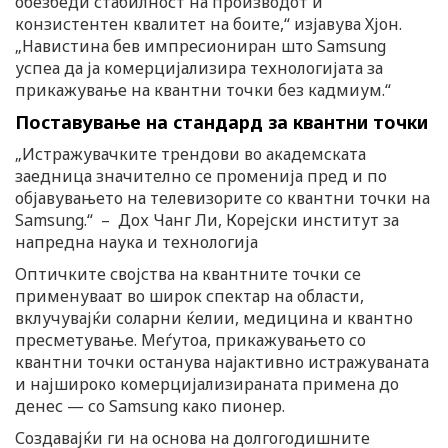
обезбеди стабилност на производот и
конзистентен квалитет на боите,“ изјавува Хјон.
„Навистина бев импресиониран што Samsung
успеа да ја комерцијализира технологијата за
прикажување на квантни точки без кадмиум.“
Поставување на стандард за квантни точки
„Истражувачките трендови во академската
заедница значително се променија пред и по
објавувањето на телевизорите со квантни точки на
Samsung.“ – Дох Чанг Ли, Корејски институт за
напредна наука и технологија
Оптичките својства на квантните точки се
применуваат во широк спектар на области,
вклучувајќи соларни ќелии, медицина и квантно
пресметување. Меѓутоа, прикажувањето со
квантни точки останува најактивно истражуваната
и најшироко комерцијализираната примена до
денес — со Samsung како пионер.
Создавајќи ги на основа на долгогодишните