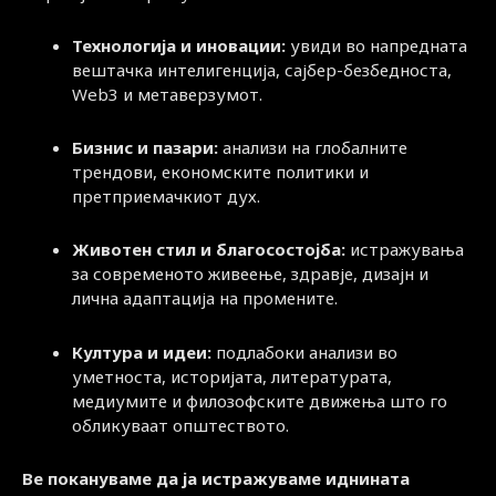
Технологија и иновации:
увиди во напредната
вештачка интелигенција, сајбер-безбедноста,
Web3 и метаверзумот.
Бизнис и пазари:
анализи на глобалните
трендови, економските политики и
претприемачкиот дух.
Животен стил и благосостојба:
истражувања
за современото живеење, здравје, дизајн и
лична адаптација на промените.
Култура и идеи:
подлабоки анализи во
уметноста, историјата, литературата,
медиумите и филозофските движења што го
обликуваат општеството.
Ве покануваме да ја истражуваме иднината