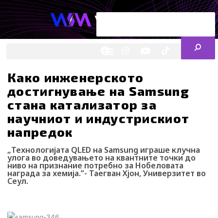
Skip
Search
to
content
ENG
RS
F
I
Y
I
L
a
n
o
c
i
c
s
u
o
n
e
t
t
-
k
Како инженерското
b
a
u
t
e
достигнување на Samsung
o
g
b
i
d
o
r
e
k
i
стана катализатор за
k
a
-
n
научниот и индустрискиот
m
t
i
напредок
k
t
„Технологијата QLED на Samsung играше клучна
o
улога во доведувањето на квантните точки до
k
ниво на признание потребно за Нобеловата
-
награда за хемија.”- Таегван Хјон, Универзитет во
i
Сеул.
c
o
Webmind Редакција
07/05/2025
n