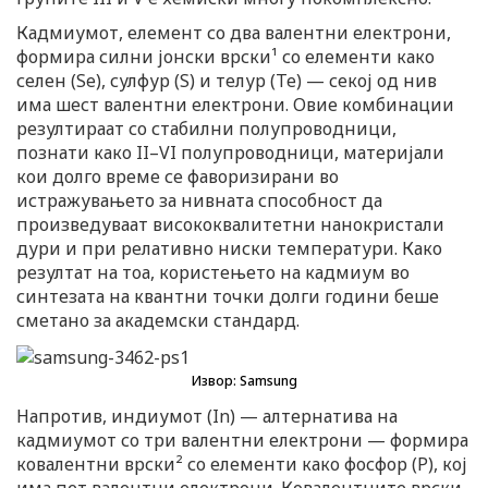
Кадмиумот, елемент со два валентни електрони,
формира силни јонски врски¹ со елементи како
селен (Se), сулфур (S) и телур (Te) — секој од нив
има шест валентни електрони. Овие комбинации
резултираат со стабилни полупроводници,
познати како II–VI полупроводници, материјали
кои долго време се фаворизирани во
истражувањето за нивната способност да
произведуваат висококвалитетни нанокристали
дури и при релативно ниски температури. Како
резултат на тоа, користењето на кадмиум во
синтезата на квантни точки долги години беше
сметано за академски стандард.
Извор: Samsung
Напротив, индиумот (In) — алтернатива на
кадмиумот со три валентни електрони — формира
ковалентни врски² со елементи како фосфор (P), кој
има пет валентни електрони. Ковалентните врски