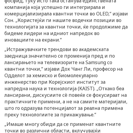
фосфид, туку исто така останува единствената
компанија која успешно ги интегрирала и
комерцијализирала квантни точки во OLED,“ изјави
Сон. „Користејќи ги нашите водечки позиции во
технологијата за квантни точки, ќе продолжиме да
бидеме лидери на идниот напредок во
иновациите на екрани.“
„Истражувачките трендови во академската
заедница значително се променија пред и по
лансирањето на телевизорите на Samsung со
квантни точки,“ изјави Дох Чанг Ли, професор на
Одделот за хемиско и биомолекуларно
инженерство при Корејскиот институт за
напредна наука и технологија (KAIST). „Откако беа
лансирани, дискусиите сè повеќе се фокусираат на
практичните примени, а не на самите материјали,
што го одразува потенцијалот за реална примена
преку технологиите за прикажување.“
„Имаше многу обиди да се применат квантните
точки во различни области, вклучувајќи