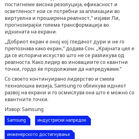
постигнеме висока резолуција, ефикасност и
осветленост кои се потребни за апликации во
виртуелна и проширена реалност,“ изјави Ли,
прогнозирајќи голема трансформација во
иднината на екрани.
„Добриот екран е оној кој гледачот дури и не го
препознава како екран,“ додава Сон. „Крајната цел е
да се испорача искуство што не се разликува од
реалноста. Како лидер во иновациите со квантни
точки, гордо ќе продолжиме да напредуваме.“
Со своето континуирано лидерство и смела
технолошка визија, Samsung го обликува идниот
развој на екрани и го осмислува она што е можно со
квантните точки.
Извор: Samsung
Samsung
индустриски напредок
инженерското достигнување