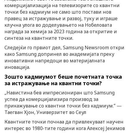
комерцијализација на телевизорите со квантни
точки без кадмиум не само што постави нов
правец за истражување и развој, туку и играше
клучна улога во доделувањето на Нобеловата
награда за хемија за 2023 година за откритие и
синтеза на квантните точки.
Следејќи го првиот дел, Samsung Newsroom откри
како Samsung допринел во академијата преку
иновативни напредоци во материјалната
иновација.
Зошто кадмиумот беше почетната точка
за истражување на квантни точки?
„Навистина бев импресиониран што Samsung
успеа да комерцијализира производ за
прикажување со квантни точки без кадмиум.” —
Таегван Хјон, Универзитет во Сеул
Квантните точки почнаа да привлекуваат научен
интерес во 1980-тите години кога Алексеј Јекимов