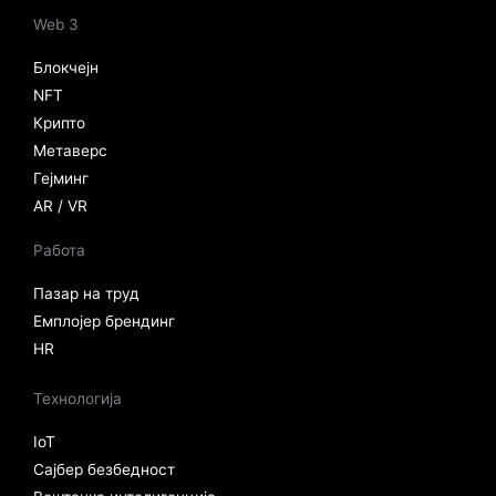
Web 3
Блокчејн
NFT
Крипто
Метаверс
Гејминг
AR / VR
Работа
Пазар на труд
Емплојер брендинг
HR
Технологија
IoT
Сајбер безбедност