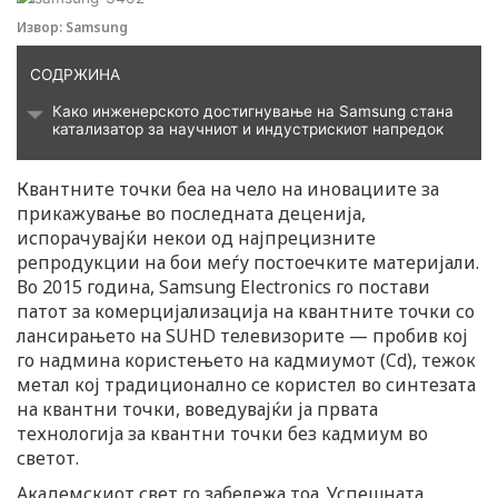
Извор: Samsung
СОДРЖИНА
Како инженерското достигнување на Samsung стана
катализатор за научниот и индустрискиот напредок
Квантните точки беа на чело на иновациите за
прикажување во последната деценија,
испорачувајќи некои од најпрецизните
репродукции на бои меѓу постоечките материјали.
Во 2015 година, Samsung Electronics го постави
патот за комерцијализација на квантните точки со
лансирањето на SUHD телевизорите — пробив кој
го надмина користењето на кадмиумот (Cd), тежок
метал кој традиционално се користел во синтезата
на квантни точки, воведувајќи ја првата
технологија за квантни точки без кадмиум во
светот.
Академскиот свет го забележа тоа. Успешната