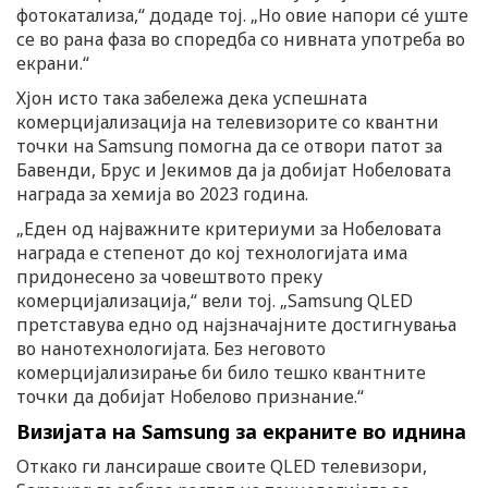
фотокатализа,“ додаде тој. „Но овие напори сé уште
се во рана фаза во споредба со нивната употреба во
екрани.“
Хјон исто така забележа дека успешната
комерцијализација на телевизорите со квантни
точки на Samsung помогна да се отвори патот за
Бавенди, Брус и Јекимов да ја добијат Нобеловата
награда за хемија во 2023 година.
„Еден од најважните критериуми за Нобеловата
награда е степенот до кој технологијата има
придонесено за човештвото преку
комерцијализација,“ вели тој. „Samsung QLED
претставува едно од најзначајните достигнувања
во нанотехнологијата. Без неговото
комерцијализирање би било тешко квантните
точки да добијат Нобелово признание.“
Визијата на Samsung за екраните во иднина
Откако ги лансираше своите QLED телевизори,