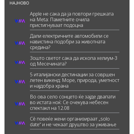
НАЈНОВО
Apple не сака да ја повтори грешката
на Meta: Паметните очила
пристигнуваат подоцна
Дали електричните автомобили се
навистина подобри за животната
средина?
Зошто светот сака да ископа хелиум-3
од Месечината?
5 италијански дестинации за совршен
летен викенд: Море, природа, уметност
и најдобра храна
Во ова село сонцето ќе зајде двапати
во истата ноќ: Се очекува небесен
спектакл на 12.08
Сè повеќе жени организираат „solo
date“ и не чекаат друштво за уживање