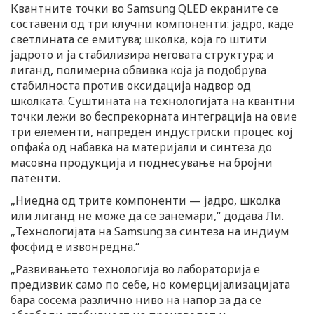
Квантните точки во Samsung QLED екраните се
составени од три клучни компоненти: јадро, каде
светлината се емитува; школка, која го штити
јадрото и ја стабилизира неговата структура; и
лиганд, полимерна обвивка која ја подобрува
стабилноста против оксидација надвор од
школката. Суштината на технологијата на квантни
точки лежи во беспрекорната интеграција на овие
три елементи, напреден индустриски процес кој
опфаќа од набавка на материјали и синтеза до
масовна продукција и поднесување на бројни
патенти.
„Ниедна од трите компоненти — јадро, школка
или лиганд не може да се занемари,“ додава Ли.
„Технологијата на Samsung за синтеза на индиум
фосфид е извонредна.“
„Развивањето технологија во лабораторија е
предизвик само по себе, но комерцијализацијата
бара сосема различно ниво на напор за да се