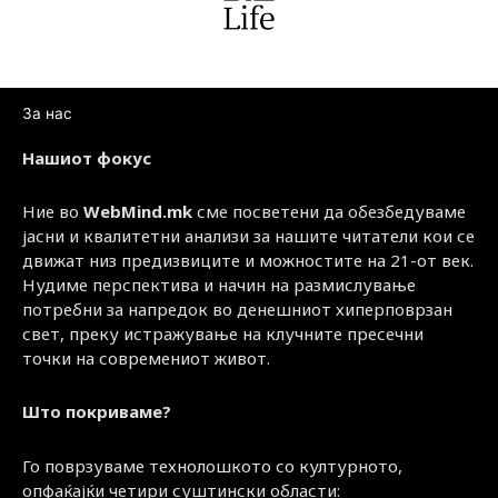
За нас
Нашиот фокус
Ние во
WebMind.mk
сме посветени да обезбедуваме
јасни и квалитетни анализи за нашите читатели кои се
движат низ предизвиците и можностите на 21-от век.
Нудиме перспектива и начин на размислување
потребни за напредок во денешниот хиперповрзан
свет, преку истражување на клучните пресечни
точки на современиот живот.
Што покриваме?
Го поврзуваме технолошкото со културното,
опфаќајќи четири суштински области: