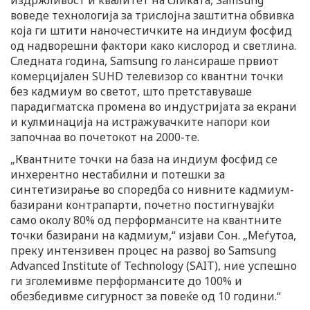
воведе технологија за трислојна заштитна обвивка
која ги штити наночестичките на индиум фосфид
од надворешни фактори како кислород и светлина.
Следната година, Samsung го лансираше првиот
комерцијален SUHD телевизор со квантни точки
без кадмиум во светот, што претставуваше
парадигматска промена во индустријата за екрани
и кулминација на истражувачките напори кои
започнаа во почетокот на 2000-те.
„Квантните точки на база на индиум фосфид се
инхерентно нестабилни и потешки за
синтетизирање во споредба со нивните кадмиум-
базирани контрапарти, почетно постигнувајќи
само околу 80% од перформансите на квантните
точки базирани на кадмиум,“ изјави Сон. „Меѓутоа,
преку интензивен процес на развој во Samsung
Advanced Institute of Technology (SAIT), ние успешно
ги зголемивме перформансите до 100% и
обезбедивме сигурност за повеќе од 10 години.“