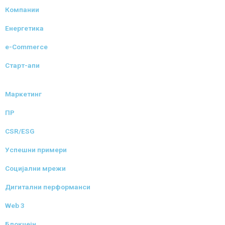
Компании
Енергетика
e-Commerce
Старт-апи
Маркетинг
ПР
CSR/ESG
Успешни примери
Социјални мрежи
Дигитални перформанси
Web 3
Блокчејн