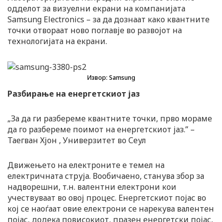
одделот за визуелни екрани на компанијата
Samsung Electronics – за да дознаат како квантните
точки отвораат ново поглавје во развојот на
технологијата на екрани.
Извор: Samsung
Разбирање на енергетскиот јаз
„За да ги разбереме квантните точки, прво мораме
да го разбереме поимот на енергетскиот јаз.” –
Таегван Хјон , Универзитет во Сеул
Движењето на електроните е темел на
електричната струја. Вообичаено, станува збор за
надворешни, т.н. валентни електрони кои
учествуваат во овој процес. Енергетскиот појас во
кој се наоѓаат овие електрони се нарекува валентен
појас, додека повисокиот, празен енергетски појас,