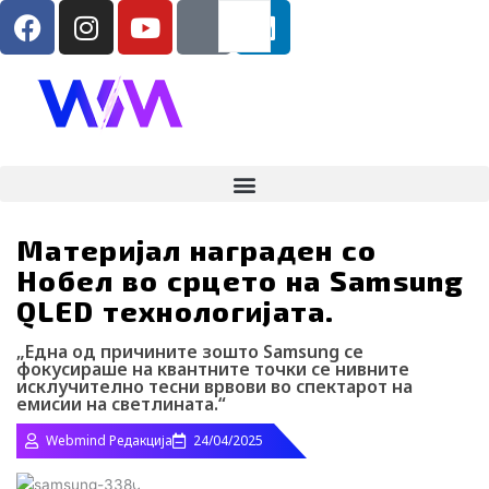
F
I
Y
I
L
Search
RS
ENG
Skip
a
n
o
c
i
to
content
c
s
u
o
n
e
t
t
-
k
b
a
u
t
e
o
g
b
i
d
o
r
e
k
i
k
a
-
n
m
t
Материјал награден со
i
Нобел во срцето на Samsung
k
QLED технологијата.
t
o
„Една од причините зошто Samsung се
k
фокусираше на квантните точки се нивните
исклучително тесни врвови во спектарот на
-
емисии на светлината.“
i
Webmind Редакција
24/04/2025
c
o