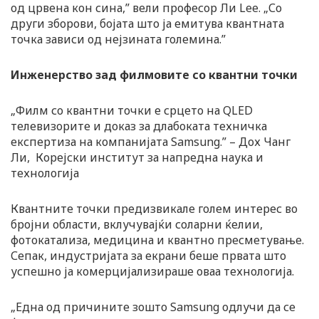
од црвена кон сина,” вели професор Ли Lee. „Со
други зборови, бојата што ја емитува квантната
точка зависи од нејзината големина.”
Инженерство зад филмовите со квантни точки
„Филм со квантни точки е срцето на QLED
телевизорите и доказ за длабоката техничка
експертиза на компанијата Samsung.” – Дох Чанг
Ли, Корејски институт за напредна наука и
технологија
Квантните точки предизвикале голем интерес во
бројни области, вклучувајќи соларни ќелии,
фотокатализа, медицина и квантно пресметување.
Сепак, индустријата за екрани беше првата што
успешно ја комерцијализираше оваа технологија.
„Една од причините зошто Samsung одлучи да се