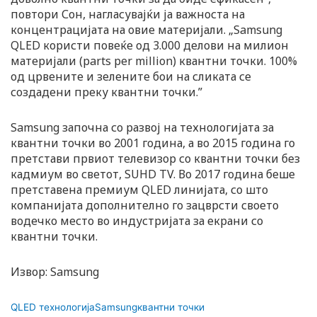
повтори Сон, нагласувајќи ја важноста на
концентрацијата на овие материјали. „Samsung
QLED користи повеќе од 3.000 делови на милион
материјали (parts per million) квантни точки. 100%
од црвените и зелените бои на сликата се
создадени преку квантни точки.”
Samsung започна со развој на технологијата за
квантни точки во 2001 година, а во 2015 година го
претстави првиот телевизор со квантни точки без
кадмиум во светот, SUHD TV. Во 2017 година беше
претставена премиум QLED линијата, со што
компанијата дополнително го зацврсти своето
водечко место во индустријата за екрани со
квантни точки.
Извор: Samsung
QLED технологија
Samsung
квантни точки