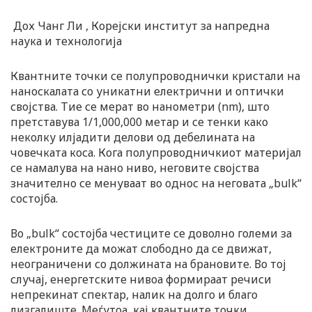
Дох Чанг Ли , Корејски институт за напредна
наука и технологија
Квантните точки се полупроводнички кристали на
наноскалата со уникатни електрични и оптички
својства. Тие се мерат во нанометри (nm), што
претставува 1/1,000,000 метар и се тенки како
неколку илјадити делови од дебелината на
човечката коса. Кога полупроводничкиот материјал
се намалува на нано ниво, неговите својства
значително се менуваат во однос на неговата „bulk“
состојба.
Во „bulk“ состојба честиците се доволно големи за
електроните да можат слободно да се движат,
неограничени со должината на брановите. Во тој
случај, енергетските нивоа формираат речиси
непрекинат спектар, налик на долго и благо
лизгалиште. Меѓутоа, кај квантните точки,