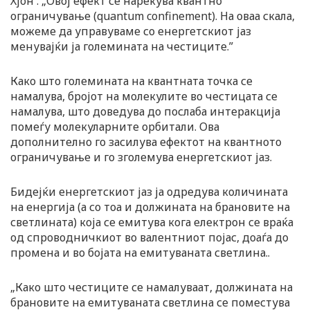
Хјон . „Овој ефект се нарекува квантно
ограничување (quantum confinement). На оваа скала,
можеме да управуваме со енергетскиот јаз
менувајќи ја големината на честиците.”
Како што големината на квантната точка се
намалува, бројот на молекулите во честицата се
намалува, што доведува до послаба интеракција
помеѓу молекуларните орбитали. Ова
дополнително го засилува ефектот на квантното
ограничување и го зголемува енергетскиот јаз.
Бидејќи енергетскиот јаз ја одредува количината
на енергија (а со тоа и должината на брановите на
светлината) која се емитува кога електрон се враќа
од спроводничкиот во валентниот појас, доаѓа до
промена и во бојата на емитуваната светлина..
„Како што честиците се намалуваат, должината на
брановите на емитуваната светлина се поместува