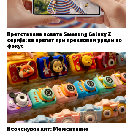
Претставена новата Samsung Galaxy Z
серија: за првпат три преклопни уреди во
фокус
Неочекуван хит: Моментално