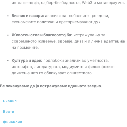
интелигенција, сајбер-безбедноста, Web3 и метаверзумот.
Бизнис и пазари:
анализи на глобалните трендови,
економските политики и претприемачкиот дух.
Животен стил и благосостојба:
истражувања за
современото живеење, здравје, дизајн и лична адаптација
на промените.
Култура и идеи:
подлабоки анализи во уметноста,
историјата, литературата, медиумите и филозофските
движења што го обликуваат општеството.
Ве покануваме да ја истражуваме иднината заедно.
Бизнис
Вести
Финансии