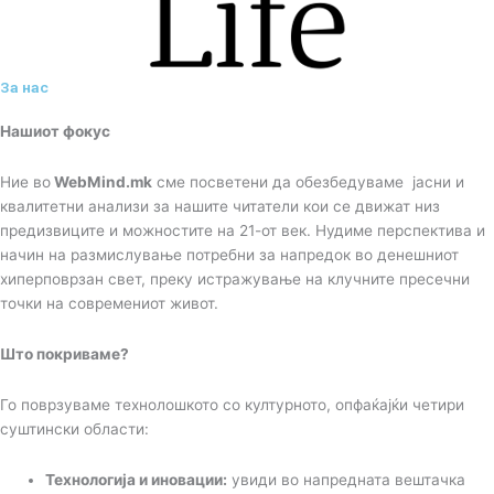
За нас
Нашиот фокус
Ние во
WebMind.mk
сме посветени да обезбедуваме јасни и
квалитетни анализи за нашите читатели кои се движат низ
предизвиците и можностите на 21-от век. Нудиме перспектива и
начин на размислување потребни за напредок во денешниот
хиперповрзан свет, преку истражување на клучните пресечни
точки на современиот живот.
Што покриваме?
Го поврзуваме технолошкото со културното, опфаќајќи четири
суштински области:
Технологија и иновации:
увиди во напредната вештачка