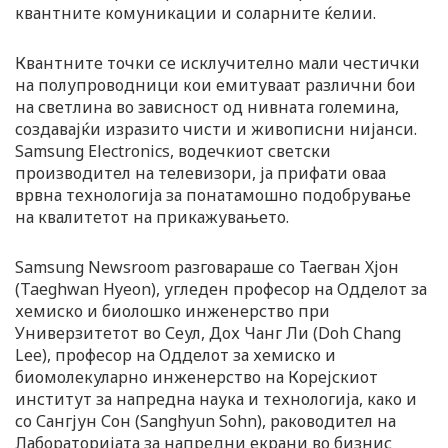
квантните комуникации и соларните ќелии.
Квантните точки се исклучително мали честички
на полупроводници кои емитуваат различни бои
на светлина во зависност од нивната големина,
создавајќи изразито чисти и живописни нијанси.
Samsung Electronics, водечкиот светски
производител на телевизори, ја прифати оваа
врвна технологија за понатамошно подобрување
на квалитетот на прикажувањето.
Samsung Newsroom разговараше со Таегван Хјон
(Taeghwan Hyeon), угледен професор на Одделот за
хемиско и биолошко инженерство при
Универзитетот во Сеул, Дох Чанг Ли (Doh Chang
Lee), професор на Одделот за хемиско и
биомолекуларно инженерство на Корејскиот
институт за напредна наука и технологија, како и
со Сангјун Сон (Sanghyun Sohn), раководител на
Лабораторијата за напредни екрани во бизнис