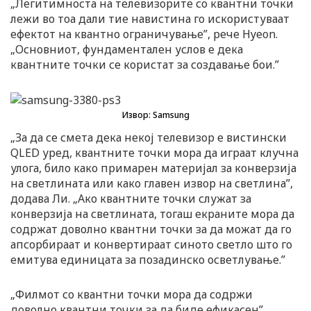
„Легитимноста на телевизорите со квантни точки
лежи во тоа дали тие навистина го искористуваат
ефектот на квантно ограничување”, рече Hyeon.
„Основниот, фундаментален услов е дека
квантните точки се користат за создавање бои.”
Извор: Samsung
„За да се смета дека некој телевизор е вистински
QLED уред, квантните точки мора да играат клучна
улога, било како примарен материјал за конверзија
на светлината или како главен извор на светлина”,
додава Ли. „Ако квантните точки служат за
конверзија на светлината, тогаш екраните мора да
содржат доволно квантни точки за да можат да го
апсорбираат и конвертираат синото светло што го
емитува единицата за позадинско осветлување.”
„Филмот со квантни точки мора да содржи
доволно квантни точки за да биде ефикасен”,