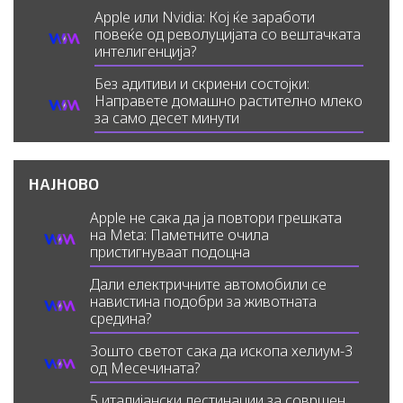
Apple или Nvidia: Кој ќе заработи
повеќе од револуцијата со вештачката
интелигенција?
Без адитиви и скриени состојки:
Направете домашно растително млеко
за само десет минути
НАЈНОВО
Apple не сака да ја повтори грешката
на Meta: Паметните очила
пристигнуваат подоцна
Дали електричните автомобили се
навистина подобри за животната
средина?
Зошто светот сака да ископа хелиум-3
од Месечината?
5 италијански дестинации за совршен