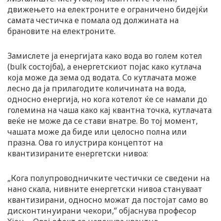
движењето на електроните е ограничено бидејќи
самата честичка е помала од должината на
брановите на електроните.
Замислете ја енергијата како вода во голем котел
(bulk состојба), а енергетскиот појас како кутлача
која може да зема од водата. Со кутлачата може
лесно да ја прилагодите количината на вода,
односно енергија, но кога котелот ќе се намали до
големина на чаша како кај квантна точка, кутлачата
веќе не може да се стави внатре. Во тој момент,
чашата може да биде или целосно полна или
празна. Ова го илустрира концептот на
квантизираните енергетски нивоа:
„Кога полупроводничките честички се сведени на
нано скала, нивните енергетски нивоа стануваат
квантизирани, односно можат да постојат само во
дисконтинуирани чекори,” објаснува професор