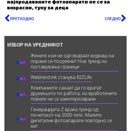
најпродаваните фотоапарати не се за
возрасни, туку за деца
Prev
N
ПРЕТХОДНО
СЛЕДНО
ИЗБОР НА УРЕДНИКОТ
Жените кои не одговараат веднаш на
пораки се посреќни? Нов тренд на
поставување граници
Webmind.mk станува BIZLife
Компаниите сакаат да го вратат
дружењето по работа, но вработените
повеќе не се заинтересирани
Генерацијата Z враќа тренд од
почетокот на 2000-тите: Малите
дигитални фотоапарати повторно се
хит