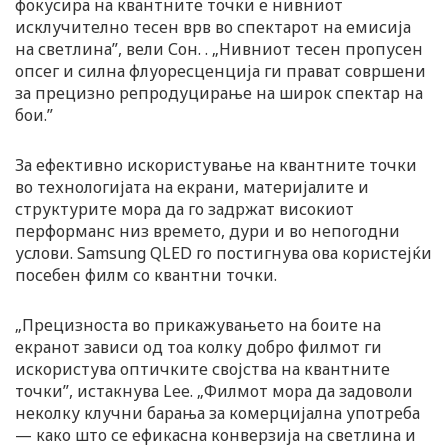
фокусира на квантните точки е нивниот
исклучително тесен врв во спектарот на емисија
на светлина”, вели Сон. . „Нивниот тесен пропусен
опсег и силна флуоресценција ги прават совршени
за прецизно репродуцирање на широк спектар на
бои.”
За ефективно искористување на квантните точки
во технологијата на екрани, материјалите и
структурите мора да го задржат високиот
перформанс низ времето, дури и во непогодни
услови. Samsung QLED го постигнува ова користејќи
посебен филм со квантни точки.
„Прецизноста во прикажувањето на боите на
екранот зависи од тоа колку добро филмот ги
искористува оптичките својства на квантните
точки”, истакнува Lee. „Филмот мора да задоволи
неколку клучни барања за комерцијална употреба
— како што се ефикасна конверзија на светлина и