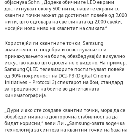
објаснува Sohn. „Додека обичните LED екрани
достигнуваат околу 500 нити, нашите екрани со
квантни точки можат да достигнат повеќе од 2.000
нити, што одговара на светлината од 2.000 свеќи,
носејќи ново ниво на квалитет на сликата.”
Користејќи ги квантните точки, Samsung
значително го подобри и осветлувањето и
прикажувањето на боите, обезбедувајќи визуелно
искуство какво што досега не е видено. На пример,
Samsung QLED телевизорите постигнуваат повеќе
од 90% покриеност на DCI-P3 (Digital Cinema
Initiatives – Protocol 3) спектарот на бои, стандард
за прецизност на боите во дигиталната
кинематографија.
„Дури и ако сте создале квантни точки, мора да се
обезбеди нивната долгорочна стабилност за да
бидат корисни,” вели Ли . „Samsung-овата водечка
технологија за синтеза на квантни точки на база на