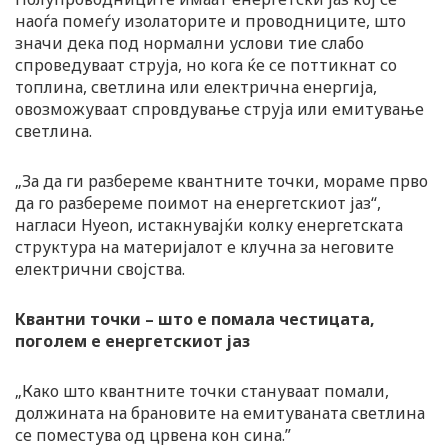
наоѓа помеѓу изолаторите и проводниците, што
значи дека под нормални услови тие слабо
спроведуваат струја, но кога ќе се поттикнат со
топлина, светлина или електрична енергија,
овозможуваат спровдување струја или емитување
светлина.
„За да ги разбереме квантните точки, мораме прво
да го разбереме поимот на енергетскиот јаз“,
нагласи Hyeon, истакнувајќи колку енергетската
структура на материјалот е клучна за неговите
електрични својства.
Квантни точки – што е помала честицата,
поголем е енергетскиот јаз
„Како што квантните точки стануваат помали,
должината на брановите на емитуваната светлина
се поместува од црвена кон сина.”