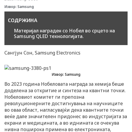
n
Извор: Samsung
СОДРЖИНА
Материјал награден со Нобел во срцето на
Samsung QLED технологијата.
Сангјун Сон, Samsung Electronics
Извор: Samsung
Во 2023 година Нобеловата награда за хемија беше
доделена за откритие и синтеза на квантни точки.
Нобеловиот комитет ги препозна
револуционерните достигнувања на научниците
во оваа област, нагласувајќи дека квантните точки
веќе дале значителен придонес во индустријата за
екрани и медицината, а во иднината се очекува
нивна поширока примена во електрониката,