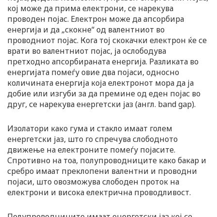
кој може да прима електрони, се нарекува
проводен појас. Електрон може да апсорбира
енергија и да „скокне“ од валентниот во
проводниот појас. Кога тој скокачки електрон ќе се
врати во валентниот појас, ја ослободува
претходно апсорбираната енергија. Разликата во
енергијата помеѓу овие два појаси, односно
количината енергија која електронот мора да ја
добие или изгуби за да премине од еден појас во
друг, се нарекува енергетски јаз (англ. band gap).
Изолатори како гума и стакло имаат голем
енергетски јаз, што го спречува слободното
движење на електроните помеѓу појасите.
Спротивно на тоа, полупроводниците како бакар и
сребро имаат преклопени валентни и проводни
појаси, што овозможува слободен проток на
електрони и висока електрична проводливост.
Полупроводниците имаат енергетски јаз кој се