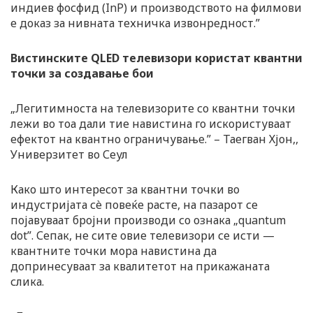
индиев фосфид (InP) и производството на филмови
е доказ за нивната техничка извонредност.”
Вистинските QLED телевизори користат квантни
точки за создавање бои
„Легитимноста на телевизорите со квантни точки
лежи во тоа дали тие навистина го искористуваат
ефектот на квантно ограничување.” – Таегван Хјон,,
Универзитет во Сеул
Како што интересот за квантни точки во
индустријата сè повеќе расте, на пазарот се
појавуваат бројни производи со ознака „quantum
dot”. Сепак, не сите овие телевизори се исти —
квантните точки мора навистина да
допринесуваат за квалитетот на прикажаната
слика.