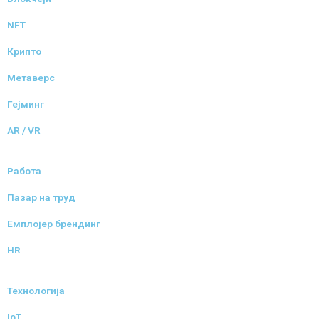
NFT
Крипто
Метаверс
Гејминг
AR / VR
Работа
Пазар на труд
Емплојер брендинг
HR
Технологија
IoT