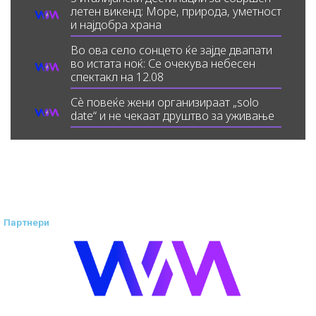
летен викенд: Море, природа, уметност
и најдобра храна
Во ова село сонцето ќе зајде двапати
во истата ноќ: Се очекува небесен
спектакл на 12.08
Сè повеќе жени организираат „solo
date“ и не чекаат друштво за уживање
Партнери