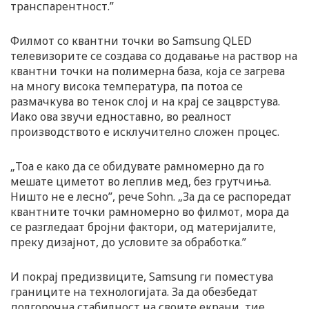
транспарентност.”
Филмот со квантни точки во Samsung QLED
телевизорите се создава со додавање на раствор на
квантни точки на полимерна база, која се загрева
на многу висока температура, па потоа се
размачкува во тенок слој и на крај се зацврстува.
Иако ова звучи едноставно, во реалност
производството е исклучително сложен процес.
„Тоа е како да се обидувате рамномерно да го
мешате циметот во леплив мед, без грутчиња.
Ништо не е лесно”, рече Sohn. „За да се распоредат
квантните точки рамномерно во филмот, мора да
се разгледаат бројни фактори, од материјалите,
преку дизајнот, до условите за обработка.”
И покрај предизвиците, Samsung ги поместува
границите на технологијата. За да обезбедат
долгорочна стабилност на своите екрани, тие