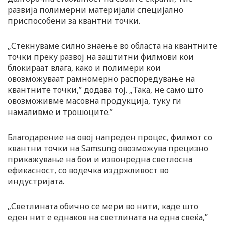
развија полимерни материјали специјално
приспособени за квантни точки.
„Стекнуваме силно знаење во областа на квантните
точки преку развој на заштитни филмови кои
блокираат влага, како и полимери кои
овозможуваат рамномерно распоредување на
квантните точки,” додава тој. „Така, не само што
овозможивме масовна продукција, туку ги
намаливме и трошоците.”
Благодарение на овој напреден процес, филмот со
квантни точки на Samsung овозможува прецизно
прикажување на бои и извонредна светлосна
ефикасност, со водечка издржливост во
индустријата.
„Светлината обично се мери во нити, каде што
еден нит е еднаков на светлината на една свеќа,”