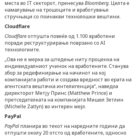
места во IT секторот, пренесува
Bloomberg
. Целта е
намалување на трошоците и вработување
стручњаци со поинакви технолошки вештини.
Cloudflare
Cloudflare
отпушта повеќе од 1.100 вработени
поради реструктурирање поврзано со AI
технологиите.
„Ова не е мерка за штедење ниту проценка на
индивидуалниот учинок на вработените. Станува
збор за редефинирање на начинот на кој
компанијата работи и создава вредност во ерата на
агентската вештачка интелигенција“, наведоа
директорот Метју Принс (Matthew Prince) и
претседателката на компанијата Мишел Зетлин
(Michelle Zatlyn) во интерен мејл.
PayPal
PayPal
планира во текот на наредните години да
отпушти околу 20 отсто од вработените, односно