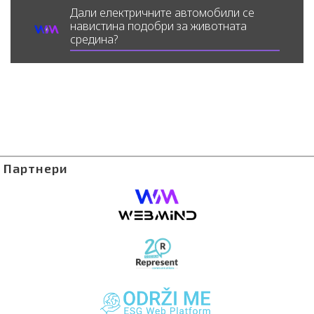
Дали електричните автомобили се
навистина подобри за животната
средина?
Партнери