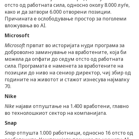
отсто од работната сила, односно околу 8.000 луѓе,
како и да затвори 6.000 отворени позиции.
Причината е ослободување простор за поголеми
вложувања во AI.
Microsoft
Microsoft
првпат во историјата нуди програма за
доброволно заминување на вработените, која би
можела да опфати до седум отсто од работната
сила. Програмата е наменета за вработените на
позиции до ниво на сениор директор, чиј збир од
годините на животот и стажот изнесува најмалку
70.
Nike
Nike
најави отпуштање на 1.400 вработени, главно
во технолошкиот сектор на компанијата.
Snap
Snap
отпушта 1.000 работници, односно 16 отсто од