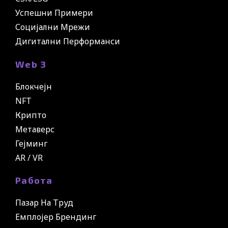
Успешни Примери
Социјални Мрежи
Дигитални Перформанси
Web 3
Блокчејн
NFT
Крипто
Метаверс
Гејминг
AR / VR
Работа
Пазар На Труд
Емплојер Брендинг