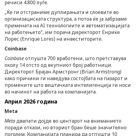
речиси 4.800 луѓе.
„Ќе ги отстраниме дуплирањата и слоевите во
организациската структура, а потоа ќе ја забрзаме
примената на AI технологиите и автоматизацијата
на работењето“, им порача директорот Енрике
Лорес (Enrique Lores) на инвеститорите.
Coinbase
Coinbase
отпушта 700 вработени, што претставува
околу 14 отсто од вкупниот број работници.
Директорот Брајан Армстронг (Brian Armstrong)
како причини ги наведува состојбата на пазарот и
промените што вештачката интелигенција ги носи
во начинот на работа на компанијата.
Април 2026 година
Meta
Meta
двапати дојде во центарот на вниманието
поради откази, но вториот бран беше значително
поголем. Компанијата планира да отпушти 10