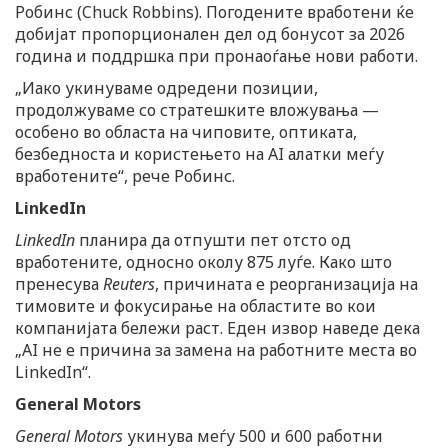
Робинс (Chuck Robbins). Погодените вработени ќе
добијат пропорционален дел од бонусот за 2026
година и поддршка при пронаоѓање нови работи.
„Иако укинуваме одредени позиции,
продолжуваме со стратешките вложувања —
особено во областа на чиповите, оптиката,
безбедноста и користењето на AI алатки меѓу
вработените“, рече Робинс.
LinkedIn
LinkedIn
планира да отпушти пет отсто од
вработените, односно околу 875 луѓе. Како што
пренесува
Reuters
, причината е реорганизација на
тимовите и фокусирање на областите во кои
компанијата бележи раст. Еден извор наведе дека
„AI не е причина за замена на работните места во
LinkedIn“.
General Motors
General Motors
укинува меѓу 500 и 600 работни