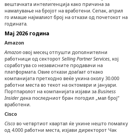
вештачката интелигенција како причина за
намалување на бројот на вработени. Сепак, април
го имаше најмалиот број на откази од почетокот на
годината.
Мај 2026 година
Amazon
Amazon
овој месец отпушти дополнителни
работници од секторот
Selling Partner Services
, кој
соработува со независните продавачи на
платформата. Овие откази доаѓаат откако
компанијата претходно веќе укина околу 30.000
работни места во текот на октомври и јануари.
Портпаролот на компанијата изјави за
Business
Insider
дека последниот бран погодил „мал број“
вработени.
Cisco
Cisco
во четвртиот квартал ќе укине нешто помалку
од 4.000 работни места, изјави директорот Чак