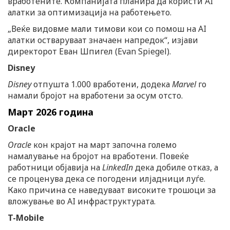
вработените. Компанијата планира да користи AI
алатки за оптимизација на работењето.
„Веќе видовме мали тимови кои со помош на AI
алатки остваруваат значаен напредок“, изјави
директорот Еван Шпигел (Evan Spiegel).
Disney
Disney
отпушта 1.000 вработени, додека
Marvel
го
намали бројот на вработени за осум отсто.
Март 2026 година
Oracle
Oracle
кон крајот на март започна големо
намалување на бројот на вработени. Повеќе
работници објавија на
LinkedIn
дека добиле отказ, а
се проценува дека се погодени илјадници луѓе.
Како причина се наведуваат високите трошоци за
вложување во AI инфраструктурата.
T-Mobile