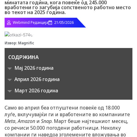
минатата година, кога повеќе од 245.000
вработени го загубија сопственото работно место
во текот на 2025 година.
Webmind Редакција
21/05/2026
Извор: Magnific
СОДРЖИНА
Мај 2026 година
Април 2026 година
Март 2026 година
Само во април беа отпуштени повеќе од 18.000
луѓе, вклучувајќи ги и вработените во компаниите
Meta
,
Amazon
и
Snap
. Март беше најтешкиот месец,
со речиси 50.000 погодени работници. Неколку
компании ги наведоа зголемените вложувања во