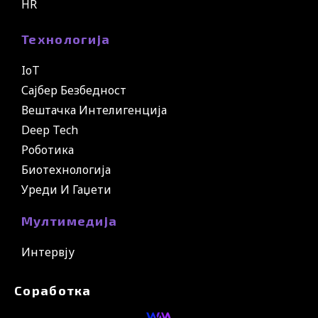
HR
Технологија
IoT
Сајбер Безбедност
Вештачка Интелигенција
Deep Tech
Роботика
Биотехнологија
Уреди И Гаџети
Мултимедија
Интервју
Соработка