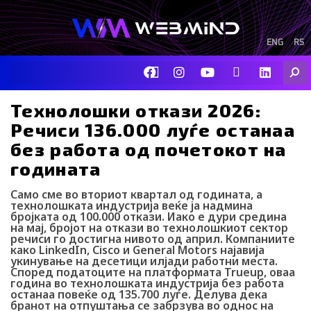
Skip
to
content
ENG
RS
F
I
Y
I
L
Searc
a
n
o
c
i
c
s
u
o
n
e
t
t
-
k
Технолошки откази 2026:
b
a
u
t
e
Речиси 136.000 луѓе останаа
o
g
b
i
d
o
r
e
k
i
без работа од почетокот на
k
a
-
n
годината
m
t
i
k
Само сме во вториот квартал од годината, а
t
технолошката индустрија веќе ја надмина
o
бројката од 100.000 откази. Иако е дури средина
на мај, бројот на откази во технолошкиот сектор
k
речиси го достигна нивото од април. Компаниите
-
како LinkedIn, Cisco и General Motors најавија
i
укинување на десетици илјади работни места.
c
Според податоците на платформата Trueup, оваа
o
година во технолошката индустрија без работа
n
останаа повеќе од 135.700 луѓе. Делува дека
бранот на отпуштања се забрзува во однос на