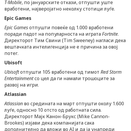
T-Mobile
, по јануарските откази, отпушти уште
вработени, најверојатно неколку стотици луѓе.
Epic Games
Epic Games
отпушти повеќе од 1.000 вработени
поради падот на популарноста на играта
Fortnite
.
Директорот Тим Свини (Tim Sweeney) нагласи дека
вештачката интелигенција не е причина за овој
потег.
Ubisoft
Ubisoft
отпушти 105 вработени од тимот
Red Storm
Entertainment
со цел да ги намали трошоците за
развој на игри.
Atlassian
Atlassian
во средината на март отпушти околу 1.600
луѓе, односно 10 отсто од работната сила.
Директорот Мајк Канон-Брукс (Mike Cannon-
Brookes) изјави дека компанијата сака
дополнително да вложи во AI и да ја унапреди