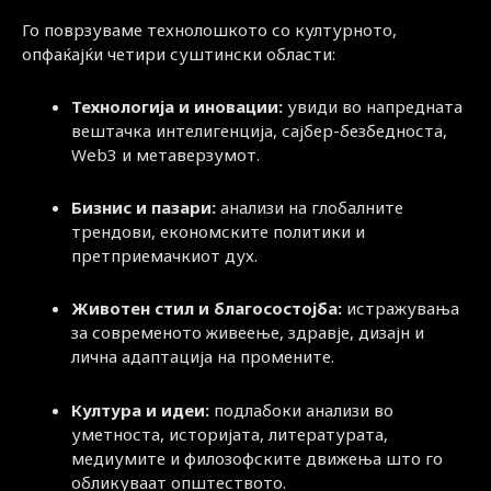
Го поврзуваме технолошкото со културното,
опфаќајќи четири суштински области:
Технологија и иновации:
увиди во напредната
вештачка интелигенција, сајбер-безбедноста,
Web3 и метаверзумот.
Бизнис и пазари:
анализи на глобалните
трендови, економските политики и
претприемачкиот дух.
Животен стил и благосостојба:
истражувања
за современото живеење, здравје, дизајн и
лична адаптација на промените.
Култура и идеи:
подлабоки анализи во
уметноста, историјата, литературата,
медиумите и филозофските движења што го
обликуваат општеството.