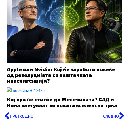
Apple или Nvidia: Кој ќе заработи повеќе
од револуцијата со вештачката
интелигенција?
Кој прв ќе стигне до Месечината? САД и
Кина влегуваат во новата вселенска трка
Prev
N
ПРЕТХОДНО
СЛЕДНО