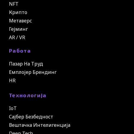
NFT
Крипто
Метаверс
Гејминг
AR / VR
Работа
Пазар На Труд
Емплојер Брендинг
HR
Технологија
IoT
Сајбер Безбедност
Вештачка Интелигенција
Deep Tech