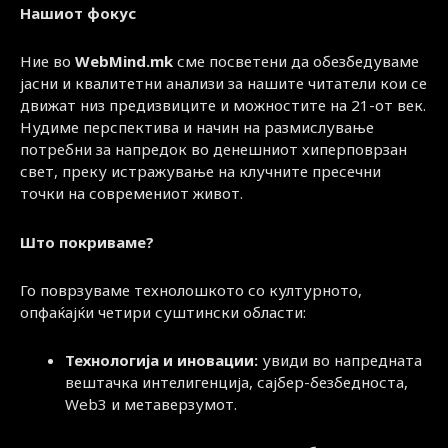
Нашиот фокус
Ние во
WebMind.mk
сме посветени да обезбедуваме
јасни и квалитетни анализи за нашите читатели кои се
движат низ предизвиците и можностите на 21-от век.
Нудиме перспектива и начин на размислување
потребни за напредок во денешниот хиперповрзан
свет, преку истражување на клучните пресечни
точки на современиот живот.
Што покриваме?
Го поврзуваме технолошкото со културното,
опфаќајќи четири суштински области:
Технологија и иновации:
увиди во напредната
вештачка интелигенција, сајбер-безбедноста,
Web3 и метаверзумот.