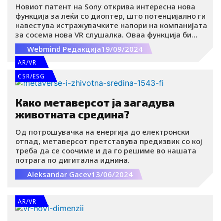
Новиот патент на Sony открива интересна нова
функција за леќи со диоптер, што потенцијално ги
навестува истражувачките напори на компанијата
за сосема нова VR слушалка. Оваа функција би
барала хардвер кој моментално не е поддржан на
Webmind Редакција
19/09/2024
PlayStation VR2, сегашната генерација на VR
слушалки од Sony.
AR/VR
CSR/ESG
Како метаверсот ја загадува
животната средина?
Од потрошувачка на енергија до електронски
отпад, метаверсот претставува предизвик со кој
треба да се соочиме и да го решиме во нашата
потрага по дигитална иднина.
Aleksandar Gacev
13/06/2024
AR/VR