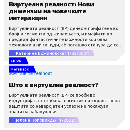
Виртуелна реалност: Нови
димензии на човечките
интеракции
Виртуелната реалност (ВР) денес е прифатена во
бројни сегменти од живеењето, и имајќи ги во
предвид фантастичните можности кои оваа
технологија нѝ ги нуди, сѐ потешко станува да се
замислат одредени индустриски гранки без неа.
Катерина Божиновска
11/03/2024
AR/VR
Метаверс
Што е виртуелна реалност?
Виртуелната реалност (ВР) се проби во
индустријата за забава, логистика и здравствена
заштита со неверојатен успех и не покажува
знаци на забавување.
Јелена Поповиќ
22/11/2022