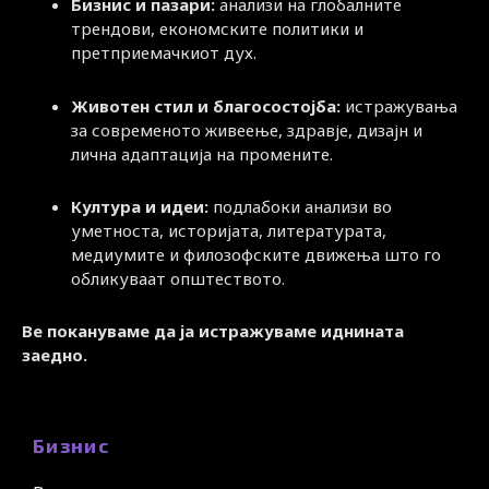
Бизнис и пазари:
анализи на глобалните
трендови, економските политики и
претприемачкиот дух.
Животен стил и благосостојба:
истражувања
за современото живеење, здравје, дизајн и
лична адаптација на промените.
Култура и идеи:
подлабоки анализи во
уметноста, историјата, литературата,
медиумите и филозофските движења што го
обликуваат општеството.
Ве покануваме да ја истражуваме иднината
заедно.
Бизнис