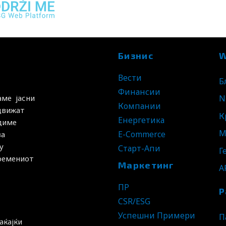
Бизнис
W
Вести
Б
Финансии
N
аме јасни
Компании
 движат
К
Енергетика
удиме
М
E-Commerce
за
у
Старт-Апи
Г
времениот
Маркетинг
A
ПР
Р
CSR/ESG
Успешни Примери
П
аќајќи