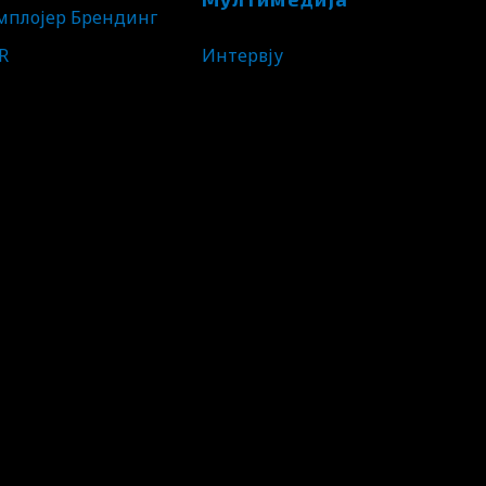
мплојер Брендинг
R
Интервју