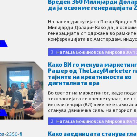
Вреден 360 Милијарди Долар
да ја освоиме генерацијата 
На панел-дискусијата Пазар Вреден 3
Милијарди Долари- Како да ја освоим
генерацијата Z “ одржана во рамките 
конференцијата во Амстердам, инду
г
лидери ги споделија своите стратеш
согледувања за тоа како компаниите
Наташа Божиновска Миркова
30/1
привлечат вниманието на генерацијат
генерација што веќе има значајно вл
Како ВИ го менува маркетинг
глобалниот пазар и го менува начинот
Рашер од TheLazyMarketer г
брендовите се поврзуваат со своите
тајните на креативноста во
потрошувачи.
дигиталната ера
Во светот на маркетингот, каде пода
технологијата се преплетуваат, веш
интелигенција (ВИ) веќе не е само ала
станува движечка сила. На вториот д
г
Spotlight конференцијата во Амстерд
Наташа Божиновска Миркова
30/1
Рашер, основач на TheLazyMarketer, г
своите визионерски стратегии за кор
Како заедницата станува гл
вештачката интелигенција во маркет