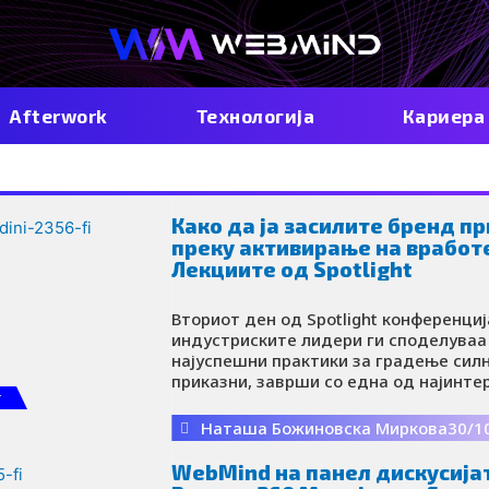
Afterwork
Технологија
Кариера
Како да ја засилите бренд п
преку активирање на вработ
Лекциите од Spotlight
Вториот ден од Spotlight конференциј
индустриските лидери ги споделуваа
најуспешни практики за градење сил
приказни, заврши со една од најинте
г
сесии – како да се засили приказната
бренд со помош на вработените.
Наташа Божиновска Миркова
30/1
WebMind на панел дискусија