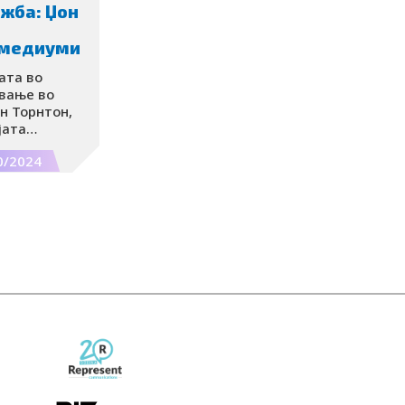
стигнат
жба: Џон
е медиуми
ата во
вање во
н Торнтон,
јата
тација,
0/2024
ржина – која
може да се
продажбите.