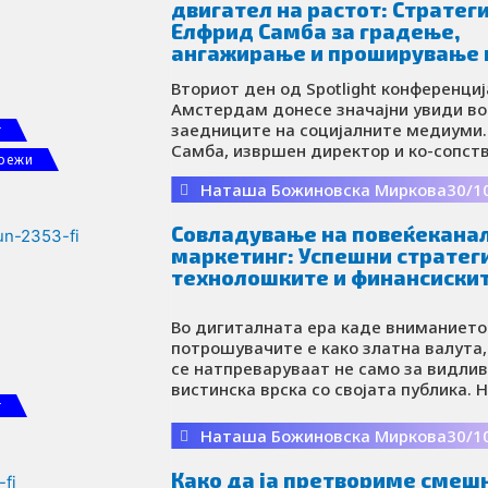
кампањи, покажувајќи како технолог
двигател на растот: Стратег
да ги редефинира креативните приста
Елфрид Самба за градење,
подобри ангажманот со клиентите.
ангажирање и проширување 
публиката
Вториот ден од Spotlight конференциј
Амстердам донесе значајни увиди во
заедниците на социјалните медиуми
г
Самба, извршен директор и ко-сопст
режи
Butterfly 3ffect и поранешен раковод
Наташа Божиновска Миркова
30/1
социјалните медиуми во Gymshark, с
успешното градење и одржување на 
Совладување на повеќекана
заедница може да го трансформира р
еден бренд.
маркетинг: Успешни стратег
технолошките и финансискит
Во дигиталната ера каде вниманието
потрошувачите е како златна валута
се натпреваруваат не само за видливо
вистинска врска со својата публика. Н
г
конференцијата во Амстердам, Аднан
маркетинг директор за EMEA во Maste
Наташа Божиновска Миркова
30/1
отвори нови хоризонти за тоа како б
можат да ги користат предностите н
Како да ја претвориме смеш