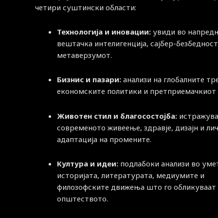
четири суштински области:
Технологија и иновации:
увиди во напред
вештачка интелигенција, сајбер-безбедност
метаверзумот.
Бизнис и пазари:
анализи на глобалните тр
економските политики и претприемачкиот 
Животен стил и благосостојба:
истражува
современото живеење, здравје, дизајн и ли
адаптација на промените.
Култура и идеи:
подлабоки анализи во уме
историјата, литературата, медиумите и
филозофските движења што го обликуваат
општеството.