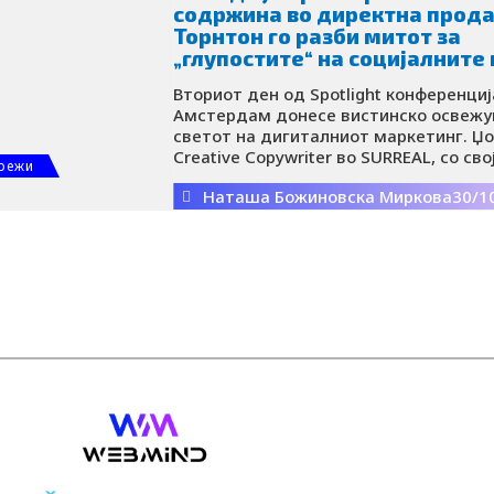
повеќеканалниот маркетинг за да по
содржина во директна прода
одржлив успех.
Торнтон го разби митот за
„глупостите“ на социјалнит
Вториот ден од Spotlight конференциј
Амстердам донесе вистинско освежу
светот на дигиталниот маркетинг. Џо
Creative Copywriter во SURREAL, со сво
режи
харизматична и инспиративна презен
Наташа Божиновска Миркова
30/1
откри како забавната и разиграна сод
многумина би ја нарекле „глупост“ – 
трансформира во силен двигател на 