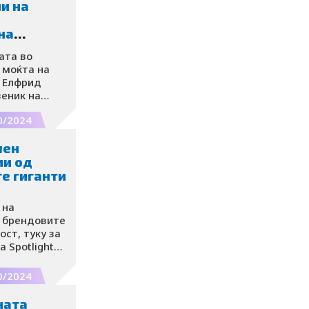
ијата може
ии на
пи и да го
на
ата во
 моќта на
. Елфрид
веник на
ител на
0/2024
подели како
ангажирана
лен
астот на
ии од
е гиганти
 на
, брендовите
ст, туку за
а Spotlight
 Фалиун,
rcard,
0/2024
рендовите
а
ната