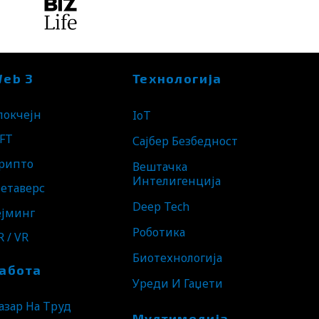
eb 3
Технологија
локчејн
IoT
FT
Сајбер Безбедност
рипто
Вештачка
Интелигенција
етаверс
Deep Tech
ејминг
Роботика
R / VR
Биотехнологија
абота
Уреди И Гаџети
азар На Труд
Мултимедија