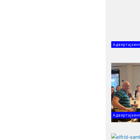
Адвертајзин
Адвертајзин