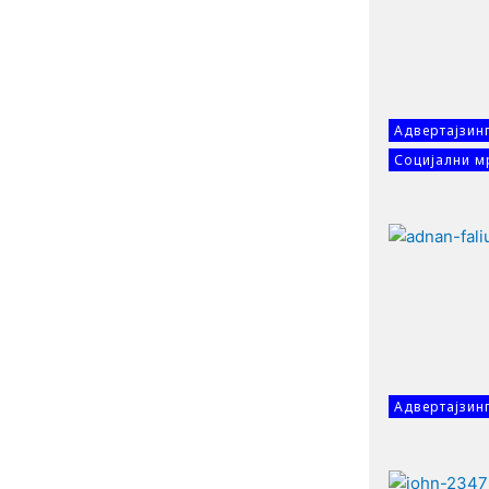
Адвертајзин
Социјални м
Адвертајзин