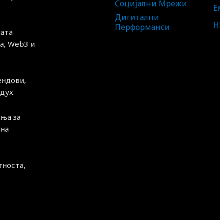
Социјални Мрежи
Е
Дигитални
H
Перформанси
ната
а, Web3 и
ендови,
дух.
ња за
чна
тноста,