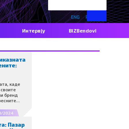
ENG
RS
Интервју
BIZBendovi
риказната
ените:
ата, каде
 своите
ни бренд
ресните
 за вашиот
0/2024
та: Пазар