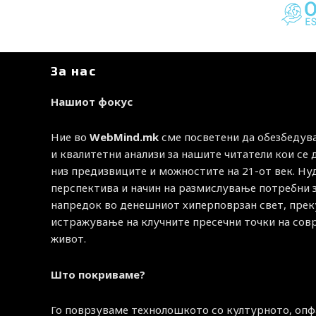
За нас
Нашиот фокус
Ние во
WebMind.mk
сме посветени да обезбедув
и квалитетни анализи за нашите читатели кои се
низ предизвиците и можностите на 21-от век. Н
перспектива и начин на размислување потребни 
напредок во денешниот хиперповрзан свет, прек
истражување на клучните пресечни точки на со
живот.
Што покриваме?
Го поврзуваме технолошкото со културното, опф