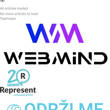
свои предности, недостатоци и ризици.
All articles loaded
No more articles to load
Партнери