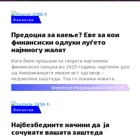
ефектот на штедењето. Клучот е во
континуитетот, а не во големите износи и во
одлуката да се почне, макар и со малку.
Финансии
Предоцна за каење? Еве за кои
финансиски одлуки луѓето
најмногу жалат
Кога биле прашани за својата најголема
финансиска грешка во 2025 година, најголем дел
од Американците имале ист одговор –
недоволна заштеда. Тоа го покажа новата
анкета на Bankrate, според која дури три
Webmind Редакција
02/09/2025
четвртини од испитаниците навеле дека имале
некакво финансиско жалење во изминатата
година.
Финансии
Најбезбедните начини да ја
сочувате вашата заштеда