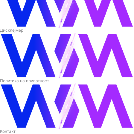
Дисклејмер
Политика на приватност
Контакт