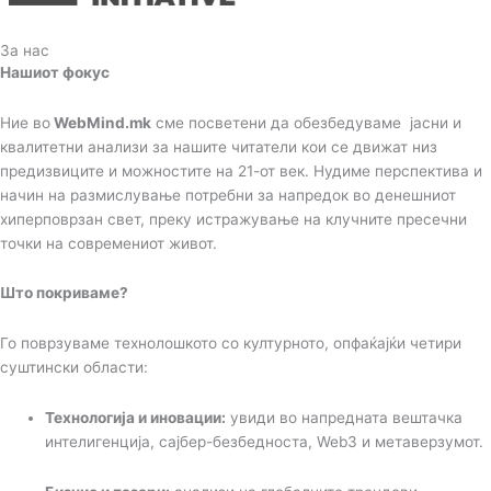
За нас
Нашиот фокус
Ние во
WebMind.mk
сме посветени да обезбедуваме јасни и
квалитетни анализи за нашите читатели кои се движат низ
предизвиците и можностите на 21-от век. Нудиме перспектива и
начин на размислување потребни за напредок во денешниот
хиперповрзан свет, преку истражување на клучните пресечни
точки на современиот живот.
Што покриваме?
Го поврзуваме технолошкото со културното, опфаќајќи четири
суштински области:
Технологија и иновации:
увиди во напредната вештачка
интелигенција, сајбер-безбедноста, Web3 и метаверзумот.