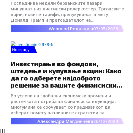
Последниве недели берзанските пазари
минуваат низ вистински ролеркостер. Трговските
војни, новите тарифи, препукувањата меѓу
Доналд Трамп и претседателот на
американската централна банка Џером Пауел –
Webmind Редакција
07/05/2025
сето тоа заедно ги вознемири светските
инвеститори.
Интервју
Инвестирање во фондови,
штедење и купување акции: Како
да го одберете најдоброто
решение за вашите финансиски
цели?
Во услови на глобални економски промени и
растечката потреба за финансиска едукација,
многумина се соочуваат со предизвикот да
изберат помеѓу различните стратегии за
управување со личните средства.
Александра Магдинчева
26/12/2024
Инвестирањето во фондови, штедењето и
купувањето акции се три клучни опции, секоја со