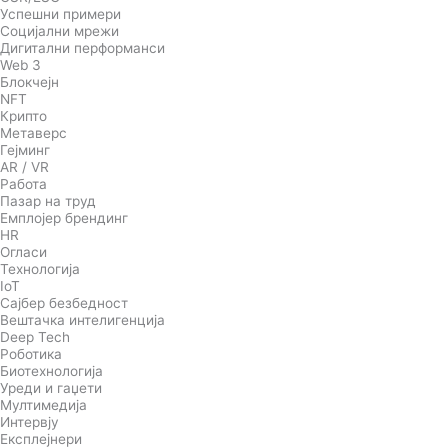
Успешни примери
Социјални мрежи
Дигитални перформанси
Web 3
Блокчејн
NFT
Крипто
Метаверс
Гејминг
AR / VR
Работа
Пазар на труд
Емплојер брендинг
HR
Огласи
Технологија
IoT
Сајбер безбедност
Вештачка интелигенција
Deep Tech
Роботика
Биотехнологија
Уреди и гаџети
Мултимедија
Интервју
Експлејнери