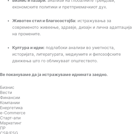
Бизнис и пазари:
анализи на глобалните трендови,
економските политики и претприемачкиот дух.
Животен стил и благосостојба:
истражувања за
современото живеење, здравје, дизајн и лична адаптација
на промените.
Култура и идеи:
подлабоки анализи во уметноста,
историјата, литературата, медиумите и филозофските
движења што го обликуваат општеството.
Ве покануваме да ја истражуваме иднината заедно.
Бизнис
Вести
Финансии
Компании
Енергетика
e-Commerce
Старт-апи
Маркетинг
ПР
CSR/ESG