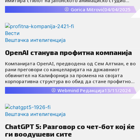
имитира стилот на јапонското анимациско студио
Studio Ghibli ја покажува и моќта на оваа технологија и
Gorica Mitrović
04/04/2025
загриженоста околу авторските права.
Вести
Вештачка интелигенција
OpenAI станува профитна компанија
Компанијата OpenAI, предводена од Сем Алтман, е во
рани преговори со канцеларијата на државниот
обвинител на Калифорнија за промена на својата
корпоративна структура во обид да стане профитно
претпријатие, известува Блумберг, повикувајќи се на
Webmind Редакција
13/11/2024
инсајдери.
Вештачка интелигенција
ChatGPT 5: Разговор со чет-бот кој ќе
ги воодушеви сите