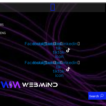
Skip
to
content
RS
ENG
Facebook
Instagram
Youtube
Ico-
Linkedin
tik-
tiktok-
icon
Facebook
Instagram
Youtube
Ico-
Linkedin
tik-
tiktok-
icon
Search