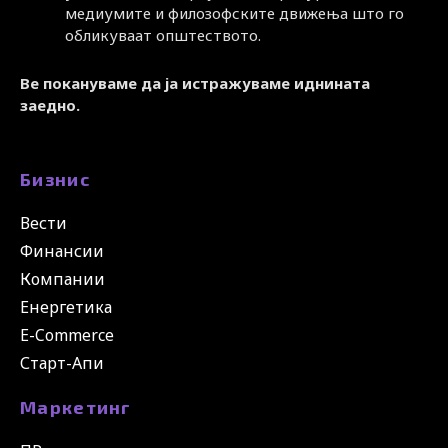
медиумите и филозофските движења што го
обликуваат општеството.
Ве покануваме да ја истражуваме иднината
заедно.
Бизнис
Вести
Финансии
Компании
Енергетика
E-Commerce
Старт-Апи
Маркетинг