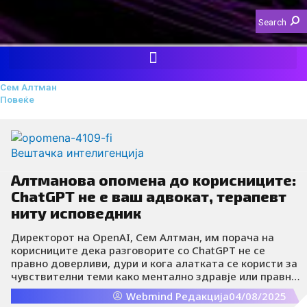
Search
Сем Алтман
Повеќе
Вештачка интелигенција
Алтманова опомена до корисниците:
ChatGPT не е ваш адвокат, терапевт
ниту исповедник
Директорот на OpenAI, Сем Алтман, им порача на
корисниците дека разговорите со ChatGPT не се
правно доверливи, дури и кога алатката се користи за
чувствителни теми како ментално здравје или правни
совети. Иако алатот може да делува како соговорник,
Webmind Редакција
04/08/2025
законска заштита на доверливоста не постои.