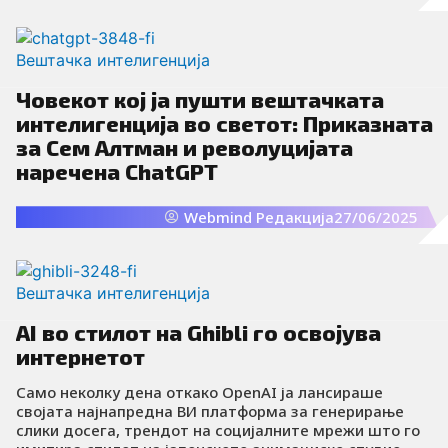
Вештачка интелигенција
Човекот кој ја пушти вештачката
интелигенција во светот: Приказната
за Сем Алтман и револуцијата
наречена ChatGPT
Webmind Редакција
27/06/2025
Вештачка интелигенција
AI во стилот на Ghibli го освојува
интернетот
Само неколку дена откако OpenAI ја лансираше
својата најнапредна ВИ платформа за генерирање
слики досега, трендот на социјалните мрежи што го