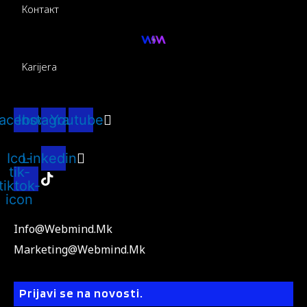
Контакт
Karijera
acebook
Instagram
Youtube
Ico-
Linkedin
tik-
tiktok-
icon
Info@webmind.mk
Marketing@webmind.mk
Prijavi se na novosti.