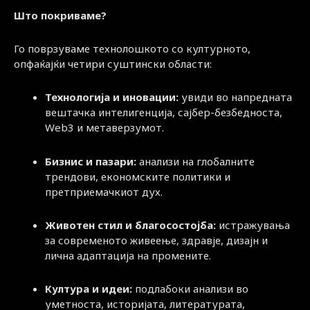
Што покриваме?
Го поврзуваме технолошкото со културното,
опфаќајќи четири суштински области:
Технологија и иновации:
увиди во напредната
вештачка интелигенција, сајбер-безбедноста,
Web3 и метаверзумот.
Бизнис и пазари:
анализи на глобалните
трендови, економските политики и
претприемачкиот дух.
Животен стил и благосостојба:
истражувања
за современото живеење, здравје, дизајн и
лична адаптација на промените.
Култура и идеи:
подлабоки анализи во
уметноста, историјата, литературата,