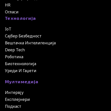
HR
Огласи
Технологија
IoT
Сајбер Безбедност
Вештачка Интелигенција
Deep Tech
Роботика
Биотехнологија
Уреди И Гаџети
Мултимедија
Интервју
Експлејнери
Подкаст