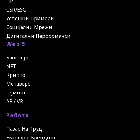
ПР
CSR/ESG
Успешни Примери
Социјални Мрежи
Дигитални Перформанси
Web 3
Блокчејн
NFT
Крипто
Метаверс
Гејминг
AR / VR
Работа
Пазар На Труд
Емплојер Брендинг