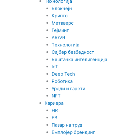
Технологија
Блокчејн
Крипто
Метаверс
Гејминг
AR/VR
Tехнологија
Сајбер безбедност
Вештачка интелигенција
IoT
Deep Tech
Роботика
Уреди и гаџети
NFT
Кариера
HR
EB
Пазар на труд
Емплојер брендинг