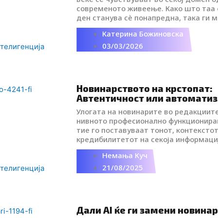
современото живеење. Како што таа 
ден станува сè понапредна, така ги м
навиките на луѓето.
Катерина Божиновска
03/03/2026
телигенција
Новинарството на крстопат:
Автентичност или автоматиз
Улогата на новинарите во редакциите
нивното професионално функционира
тие го поставуваат тонот, контекстот
кредибилитетот на секоја информациј
помеѓу АI-алатките и личниот печат 
Немања Куч
електронското новинарство се повле
таму каде што човечкото искуство, е
21/08/2025
телигенција
препознатливиот стил стануваат нез
Дали AI ќе ги замени новина