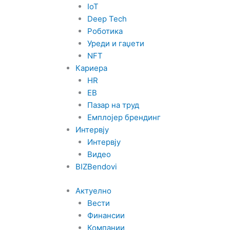
IoT
Deep Tech
Роботика
Уреди и гаџети
NFT
Кариера
HR
EB
Пазар на труд
Емплојер брендинг
Интервју
Интервју
Видео
BIZBendovi
Актуелно
Вести
Финансии
Компании