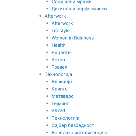
Социјални мрежи
n
Дигитални перформанси
Afterwork
Afterwork
Lifestyle
Women in Business
Health
Рецепти
Астро
Травел
Технологија
Блокчејн
Крипто
Метаверс
Гејминг
AR/VR
Tехнологија
Сајбер безбедност
Вештачка интелигенција