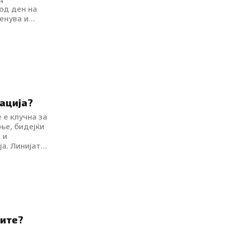
од ден на
енува и
ација?
 е клучна за
ње, бидејќи
 и
а. Линијата
во
кува токму
тиката и
аменливи.
рите?