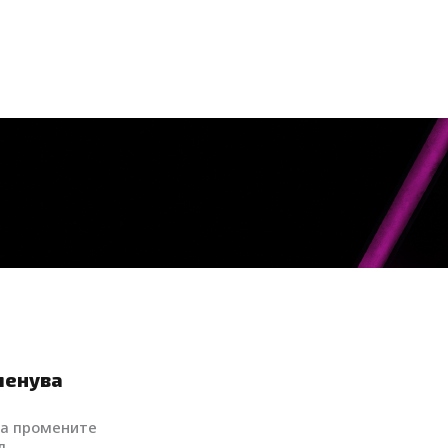
 менува
 а промените
д