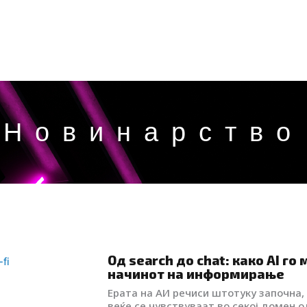
Новинарство
Од search до chat: како AI го
начинот на информирање
Ерата на АИ речиси штотуку започна,
веќе се чувствуваат во секој домен о