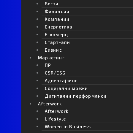
Вести
Финансии
Компании
Енергетика
Е-комерц
Старт-апи
Бизнис
Маркетинг
ПР
CSR/ESG
Адвертајзинг
Социјални мрежи
Дигитални перформанси
Afterwork
Afterwork
Lifestyle
Women in Business