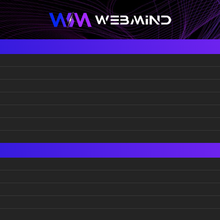
Италија
 дестинации за
н викенд: Море,
ност и најдобра