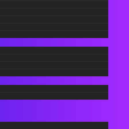
претвораат Зимските олимписки
игри во модна писта
Скијачката сезона веќе не е само спорт, таа
преминува во сферата на животниот стил.
Додека Зимските олимписки и
параолимписки игри започнаа во Италија,
брендовите ги користат перформансите за
ладно време како културна валута.
Webmind Редакција
19/02/2026
Зимскиот стил, функционалноста и
идентитетот почнуваат да се спојуваат.