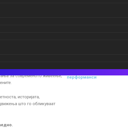
аќајќи четири суштински
Маркетинг
Ра
ПР
Па
ната вештачка интелигенција,
CSR/ESG
Ем
.
Успешни примери
HR
трендови, економските политики
Социјални мрежи
Дигитални
ања за современото живеење,
перформанси
ените.
тноста, историјата,
 движења што го обликуваат
аедно.