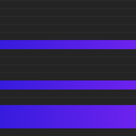
а раскажуваат
 кујна
чувство отколку место.
на сончеви ридови,
 ритуали и сето тоа се
ината кујна. Едноставни
Afterwork
вкусови, топли бои и
диција што ја слави
кција
27/02/2026
нт за уживање, а не како
Load more