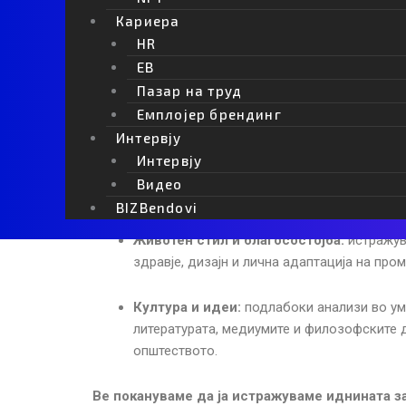
Кариера
Го поврзуваме технолошкото со културното, опф
HR
области:
EB
Пазар на труд
Технологија и иновации:
увиди во напред
Емплојер брендинг
сајбер-безбедноста, Web3 и метаверзумот
Интервју
Интервју
Бизнис и пазари:
анализи на глобалните 
Видео
и претприемачкиот дух.
BIZBendovi
Животен стил и благосостојба:
истражув
здравје, дизајн и лична адаптација на пром
Култура и идеи:
подлабоки анализи во уме
литературата, медиумите и филозофските
општеството.
Ве покануваме да ја истражуваме иднината з