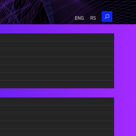
Search
ENG
RS
Ова се најубавите европски плажи
за 2026 година