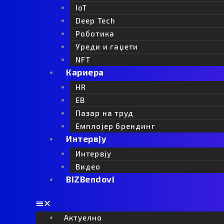
јадења што ј
IoT
италијанската
Deep Tech
Роботика
Тоскана е повеќе 
Уреди и гаџети
Тоскана е симбол 
маслинови дрвја и
NFT
чувствува во нејз
Кариера
Рецепти
состојки, длабоки 
безвременска тра
HR
Webmind Реда
храната како моме
EB
обврска.
Пазар на труд
Емплојер брендинг
Интервју
Партнери
Интервју
Видео
BIZBendovi
Актуелно