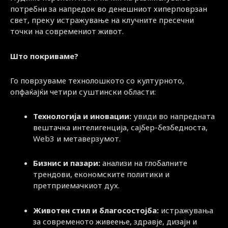
потребни за напредок во денешниот хиперповрзан
свет, преку истражување на клучните пресечни
точки на современиот живот.
Што покриваме?
Го поврзуваме технолошкото со културното,
опфаќајќи четири суштински области:
Технологија и иновации:
увиди во напредната
вештачка интелигенција, сајбер-безбедноста,
Web3 и метаверзумот.
Бизнис и пазари:
анализи на глобалните
трендови, економските политики и
претприемачкиот дух.
Животен стил и благосостојба:
истражувања
за современото живеење, здравје, дизајн и