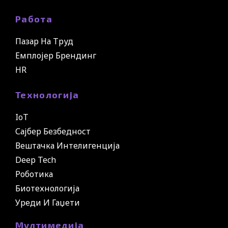
Работа
Пазар На Труд
Емплојер Брендинг
HR
Технологија
IoT
Сајбер Безбедност
Вештачка Интелигенција
Deep Tech
Роботика
Биотехнологија
Уреди И Гаџети
Мултимедија