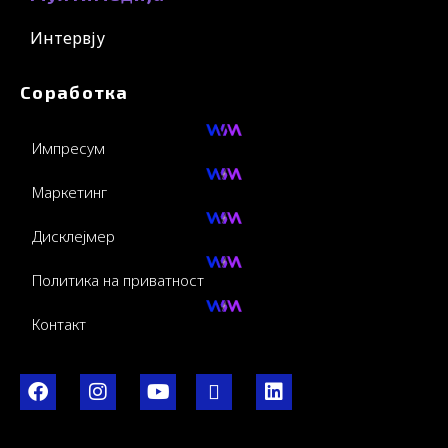
Интервју
Соработка
Импресум
Маркетинг
Дисклејмер
Политика на приватност
Контакт
F
I
Y
I
L
a
n
o
c
i
c
s
u
o
n
e
t
t
-
k