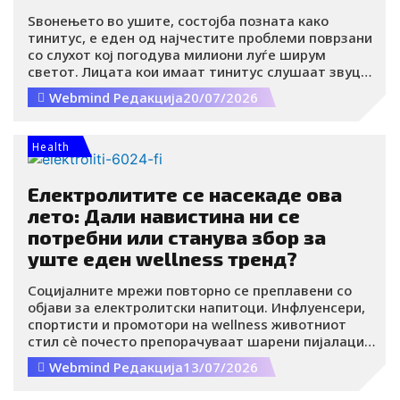
Ѕвонењето во ушите, состојба позната како
тинитус, е еден од најчестите проблеми поврзани
со слухот кој погодува милиони луѓе ширум
светот. Лицата кои имаат тинитус слушаат звуци
како ѕвонење, зуење, шуштење, кликање или
Webmind Редакција
20/07/2026
бучење, иако во нивната околина не постои
никаков надворешен извор на звук.
Health
Електролитите се насекаде ова
лето: Дали навистина ни се
потребни или станува збор за
уште еден wellness тренд?
Социјалните мрежи повторно се преплавени со
објави за електролитски напитоци. Инфлуенсери,
спортисти и промотори на wellness животниот
стил сè почесто препорачуваат шарени пијалаци и
прашоци за хидратација, тврдејќи дека ја
Webmind Редакција
13/07/2026
зголемуваат енергијата, ја подобруваат
концентрацијата и му помагаат на телото побрзо