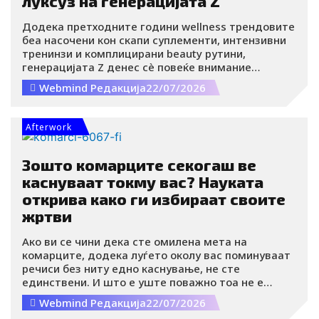
луксуз на генерацијата Z
Додека претходните години wellness трендовите
беа насочени кон скапи суплементи, интензивни
тренинзи и комплицирани beauty рутини,
генерацијата Z денес сè повеќе внимание
посветува на нешто многу поедноставно
Webmind Редакција
22/07/2026
квалитетниот сон. Токму од тоа настана трендот
познат како Sleepmaxxing, кој за кратко време го
освои TikTok, Instagram и wellness заедницата
Afterwork
широм светот.
Зошто комарците секогаш ве
каснуваат токму вас? Науката
открива како ги избираат своите
жртви
Ако ви се чини дека сте омилена мета на
комарците, додека луѓето околу вас поминуваат
речиси без ниту едно каснување, не сте
единствени. И што е уште поважно тоа не е
случајност. Научниците открија дека комарците
Webmind Редакција
22/07/2026
ги избираат своите жртви врз основа на низа