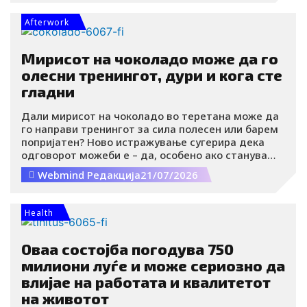
биолошки сигнали кои нашето тело постојано ги
емитува во околината.
Afterwork
Мирисот на чоколадо може да го
олесни тренингот, дури и кога сте
гладни
Дали мирисот на чоколадо во теретана може да
го направи тренингот за сила полесен или барем
попријатен? Ново истражување сугерира дека
одговорот можеби е – да, особено ако станува
збор за темно чоколадо.
Webmind Редакција
21/07/2026
Health
Оваа состојба погодува 750
милиони луѓе и може сериозно да
влијае на работата и квалитетот
на животот