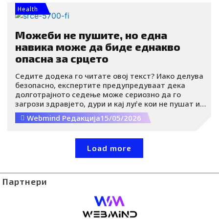
да се опорави по физички напор.
Health
Можеби не пушите, но една
навика може да биде еднакво
опасна за срцето
Седите додека го читате овој текст? Иако делува
безопасно, експертите предупредуваат дека
долготрајното седење може сериозно да го
загрози здравјето, дури и кај луѓе кои не пушат и
повремено вежбаат.
Webmind Редакција
15/05/2026
Load more
Партнери