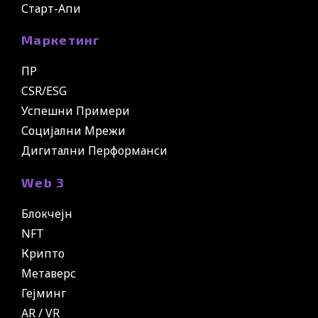
Старт-Апи
Маркетинг
ПР
CSR/ESG
Успешни Примери
Социјални Мрежи
Дигитални Перформанси
Web 3
Блокчејн
NFT
Крипто
Метаверс
Гејминг
AR / VR