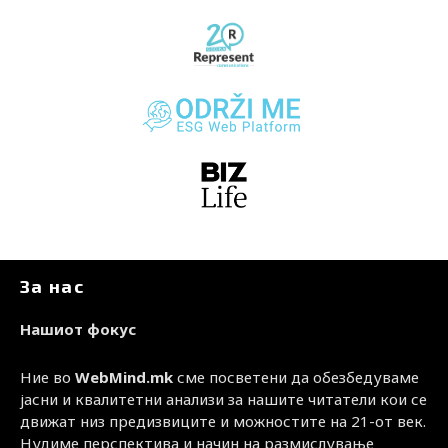
За нас
Нашиот фокус
Ние во
WebMind.mk
сме посветени да обезбедуваме
јасни и квалитетни анализи за нашите читатели кои се
движат низ предизвиците и можностите на 21-от век.
Нудиме перспектива и начин на размислување