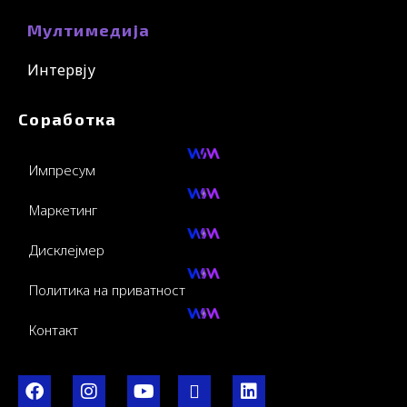
Мултимедија
Интервју
Соработка
Импресум
Маркетинг
Дисклејмер
Политика на приватност
Контакт
F
I
Y
I
L
a
n
o
c
i