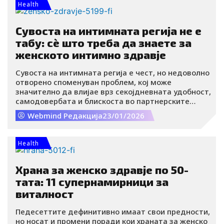
Health
Сувоста на интимната регија не е
табу: сè што треба да знаете за
женското интимно здравје
Сувоста на интимната регија е чест, но недоволно
отворено споменуван проблем, кој може
значително да влијае врз секојдневната удобност,
самодовербата и блискоста во партнерските
односи. Иако најчесто се поврзува со
Webmind Редакција
23/01/2026
менопаузата, овој предизвик може да се појави во
различни животни периоди и од повеќе причини.
Health
Храна за женско здравје по 50-
тата: 11 супернамирници за
виталност
Педесеттите дефинитивно имаат свои предности,
но носат и промени поради кои храната за женско