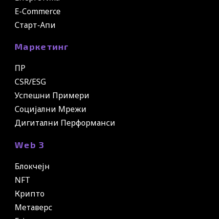
E-Commerce
Старт-Апи
Маркетинг
ПР
CSR/ESG
Успешни Примери
Социјални Мрежи
Дигитални Перформанси
Web 3
Блокчејн
NFT
Крипто
Метаверс