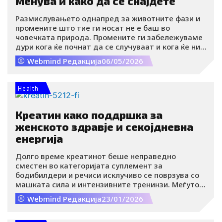
менува и како да се снајдете
Размислувањето однапред за животните фази и
промените што тие ги носат не е баш во
човечката природа. Промените ги забележуваме
дури кога ќе почнат да се случуваат и кога ќе ни
го нарушат темпото и функционирањето. Во
Webmind Редакција
06/05/2026
суштина, не можете вистински да се подготвите
за животните пресвртници кои бараат постепено
прилагодување. Сепак, самата природа има свој
Health
систем.
Креатин како поддршка за
женското здравје и секојдневна
енергија
Долго време креатинот беше неправедно
сместен во категоријата суплемент за
бодибилдери и речиси исклучиво се поврзува со
машката сила и интензивните тренинзи. Меѓутоа,
современата наука сè појасно покажува дека
Webmind Редакција
23/01/2026
креатинот е многу повеќе од додаток за
зголемување на мускулната маса.