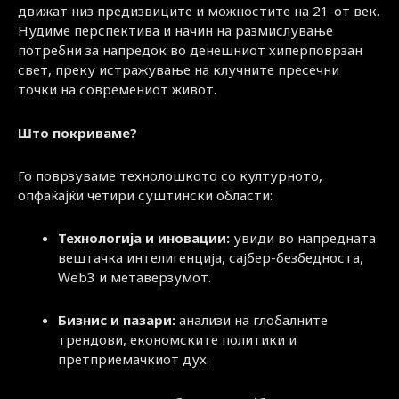
движат низ предизвиците и можностите на 21-от век.
Нудиме перспектива и начин на размислување
потребни за напредок во денешниот хиперповрзан
свет, преку истражување на клучните пресечни
точки на современиот живот.
Што покриваме?
Го поврзуваме технолошкото со културното,
опфаќајќи четири суштински области:
Технологија и иновации:
увиди во напредната
вештачка интелигенција, сајбер-безбедноста,
Web3 и метаверзумот.
Бизнис и пазари:
анализи на глобалните
трендови, економските политики и
претприемачкиот дух.