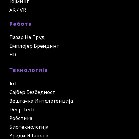
Гејминг
AR / VR
Работа
Пазар На Труд
Емплојер Брендинг
HR
Технологија
IoT
Сајбер Безбедност
Вештачка Интелигенција
Deep Tech
Роботика
Биотехнологија
Уреди И Гаџети