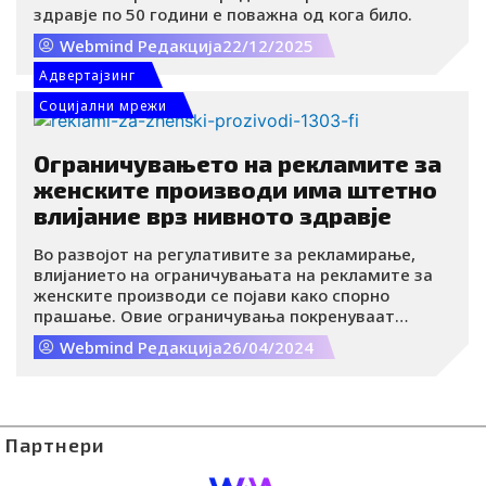
здравје по 50 години е поважна од кога било.
Webmind Редакција
22/12/2025
Адвертајзинг
Социјални мрежи
Ограничувањето на рекламите за
женските производи има штетно
влијание врз нивното здравје
Во развојот на регулативите за рекламирање,
влијанието на ограничувањата на рекламите за
женските производи се појави како спорно
прашање. Овие ограничувања покренуваат
прашања за нивните несакани последици, особено
Webmind Редакција
26/04/2024
за здравјето на жените.
Партнери