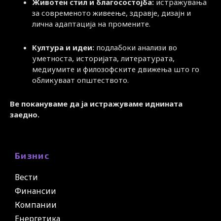
Животен стил и благосостојба:
истражувања
за современото живеење, здравје, дизајн и
лична адаптација на промените.
Култура и идеи:
подлабоки анализи во
уметноста, историјата, литературата,
медиумите и филозофските движења што го
обликуваат општеството.
Ве покануваме да ја истражуваме иднината
заедно.
Бизнис
Вести
Финансии
Компании
Енергетика