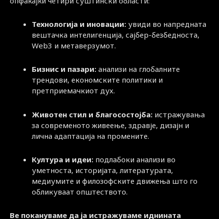
опфаќајќи четири суштински области:
Технологија и иновации:
увиди во напредната
вештачка интелигенција, сајбер-безбедноста,
Web3 и метаверзумот.
Бизнис и пазари:
анализи на глобалните
трендови, економските политики и
претприемачкиот дух.
Животен стил и благосостојба:
истражувања
за современото живеење, здравје, дизајн и
лична адаптација на промените.
Култура и идеи:
подлабоки анализи во
уметноста, историјата, литературата,
медиумите и филозофските движења што го
обликуваат општеството.
Ве покануваме да ја истражуваме иднината