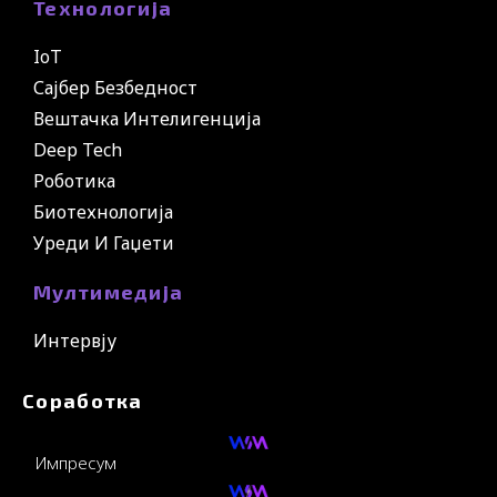
Технологија
IoT
Сајбер Безбедност
Вештачка Интелигенција
Deep Tech
Роботика
Биотехнологија
Уреди И Гаџети
Мултимедија
Интервју
Соработка
Импресум