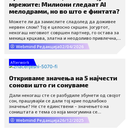
мрежите: Милиони гледаат AI
мелодрами, но во што е финтата?
Можете ли да замислите сладолед да доживее
нервен слом? Тој е целосно скршен. Јогуртот,
некогаш неговиот совршен партнер, го остава за
мекица крцкава, златна и неодоливо привлечна,
со многу повеќе самодоверба.
Webmind Редакција
02/04/2026
Afterwork
Откриваме значења на 5 најчести
сонови што ги сонуваме
Дали некогаш сте се разбудиле збунети од својот
сон, прашувајќи се дали тој крие подлабоко
значење? Не сте единствени – значењето на
соништата е тема со која многумина се
занимавале.
Webmind Редакција
26/12/2025