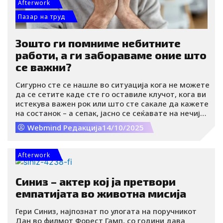
Afterwork
Пазар на труд
Зошто ги помниме небитните
работи, а ги забораваме оние што
се важни?
Сигурно сте се нашле во ситуација кога не можете
да се сетите каде сте го оставиле клучот, кога ви
истекува важен рок или што сте сакале да кажете
на состанок – а сепак, јасно се сеќавате на нечија
маица со жирафи од пред три години или песната
Webmind Редакција
14/10/2025
што свирела додека сте чекале ред во банка. Овој
феномен не е само забавна анегдота, туку има
подлабоки психолошки и невролошки причини.
Afterwork
Синиз – актер кој ја претвори
емпатијата во животна мисија
Гери Синиз, најпознат по улогата на поручникот
Дан во филмот Форест Гамп, со години дава