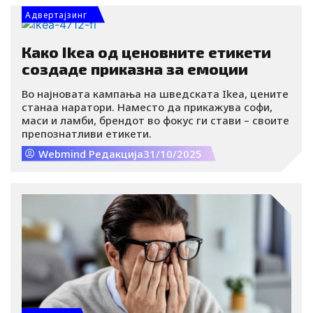
Адвертајзинг
Како Ikea од ценовните етикети
создаде приказна за емоции
Во најновата кампања на шведската Ikea, цените
станаа наратори. Наместо да прикажува софи,
маси и ламби, брендот во фокус ги стави – своите
препознатливи етикети.
Webmind Редакција
31/10/2025