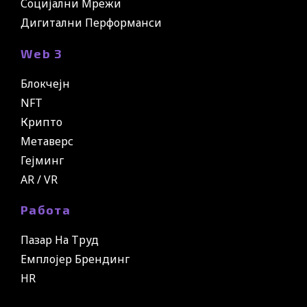
Социјални Мрежи
Дигитални Перформанси
Web 3
Блокчејн
NFT
Крипто
Метаверс
Гејминг
AR / VR
Работа
Пазар На Труд
Емплојер Брендинг
HR