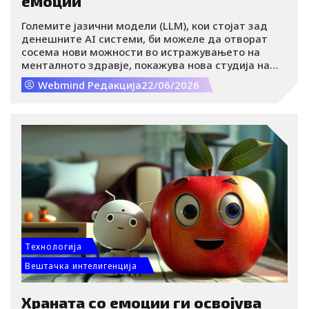
емоции
Големите јазични модели (LLM), кои стојат зад
денешните AI системи, би можеле да отворат
сосема нови можности во истражувањето на
менталното здравје, покажува нова студија на
Техничкиот универзитет во Дрезден, Германија.
Webmind Редакција
22/06/2026
Tехнологија
Вештачка интелигенција
Храната со емоции ги освојува