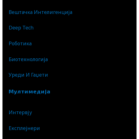
Вештачка Интелигенција
Deep Tech
Роботика
Биотехнологија
Уреди И Гаџети
Мултимедија
Интервју
Експлејнери