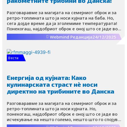
ракометните трибини во Данска!
Разговаравме за магијата на семејниот оброк и за
ретро-топлината што ја носи кујната на баба. Но,
сега дојде време да ја зголемиме температурата!
Понекогаш, најдобриот оброк е оној што се јаде во
исчекување на нешто големо, нешто што го спојува
Webmind Редакција
24/12/2025
семејството околу телевизорот или, за оние
најсреќните – директно на трибините!
Вести
Енергија од кујната: Како
кулинарската страст нѐ носи
директно на трибините во Данска
Разговаравме за магијата на семејниот оброк и за
ретро-топлината што ја носи кујната. Но,
понекогаш, најдобриот оброк е оној што се јаде во
исчекување на нешто големо, нешто што го спојува
семејството околу телевизорот или, уште подобро,