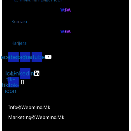
Контакт
Karijera
Facebook
Instagram
Youtube
Ico-
Linkedin
tik-
tiktok-
icon
Info@webmind.mk
Marketing@webmind.mk