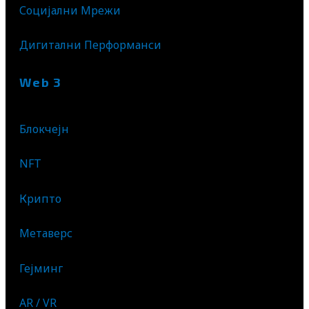
Социјални Мрежи
Дигитални Перформанси
Web 3
Блокчејн
NFT
Крипто
Метаверс
Гејминг
AR / VR