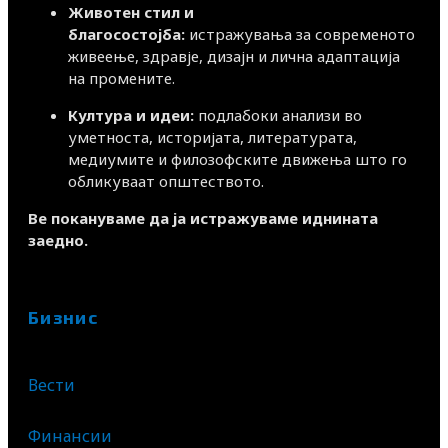
Животен стил и
благосостојба:
истражувања за современото
живеење, здравје, дизајн и лична адаптација
на промените.
Култура и идеи:
подлабоки анализи во
уметноста, историјата, литературата,
медиумите и филозофските движења што го
обликуваат општеството.
Ве покануваме да ја истражуваме иднината
заедно.
Бизнис
Вести
Финансии