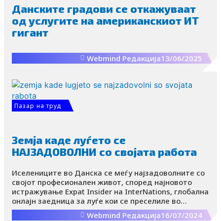
Данските градови се откажуваат
од услугите на американскиот ИТ
гигант
Webmind Редакција
13/06/2025
Пазар на труд
Земја каде луѓето се
НАЈЗАДОВОЛНИ со својата работа
Иселениците во Данска се меѓу најзадоволните со
својот професионален живот, според најновото
истражување Expat Insider на InterNations, глобална
онлајн заедница за луѓе кои се преселиле во
странство.
Webmind Редакција
16/07/2024