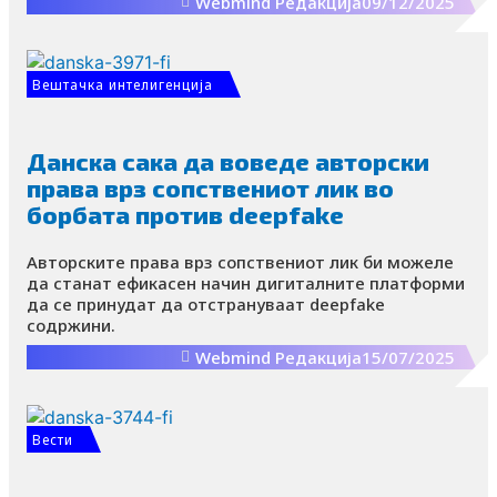
Webmind Редакција
09/12/2025
директно на трибините!
Вештачка интелигенција
Данска сака да воведе авторски
права врз сопствениот лик во
борбата против deepfake
Авторските права врз сопствениот лик би можеле
да станат ефикасен начин дигиталните платформи
да се принудат да отстрануваат deepfake
содржини.
Webmind Редакција
15/07/2025
Вести