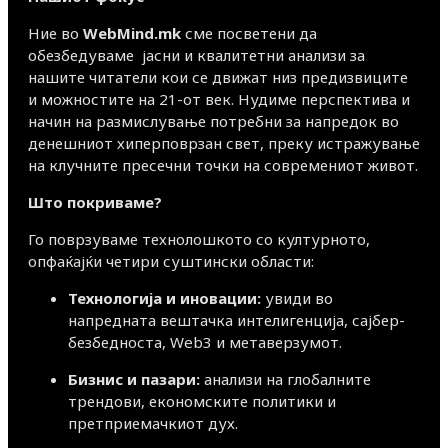
Ние во
WebMind.mk
сме посветени да
обезбедуваме јасни и квалитетни анализи за
нашите читатели кои се движат низ предизвиците
и можностите на 21-от век. Нудиме перспектива и
начин на размислување потребни за напредок во
денешниот хиперповрзан свет, преку истражување
на клучните пресечни точки на современиот живот.
Што покриваме?
Го поврзуваме технолошкото со културното,
опфаќајќи четири суштински области:
Технологија и иновации:
увиди во
напредната вештачка интелигенција, сајбер-
безбедноста, Web3 и метаверзумот.
Бизнис и пазари:
анализи на глобалните
трендови, економските политики и
претприемачкиот дух.