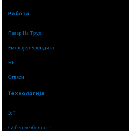
Работа
Пазар На Труд
Емплојер Брендинг
HR
Огласи
Технологија
IoT
Сајбер Безбедност