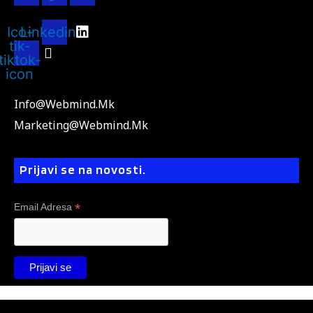
Ico-
Linkedin
tik-
tiktok-
icon
Info@webmind.mk
Marketing@webmind.mk
Prijavi se na novosti.
*
Email Adresa