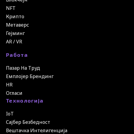
NFT
Крипто
Метаверс
Гејминг
AR / VR
Работа
Пазар На Труд
Емплојер Брендинг
HR
Огласи
Технологија
IoT
Сајбер Безбедност
Вештачка Интелигенција