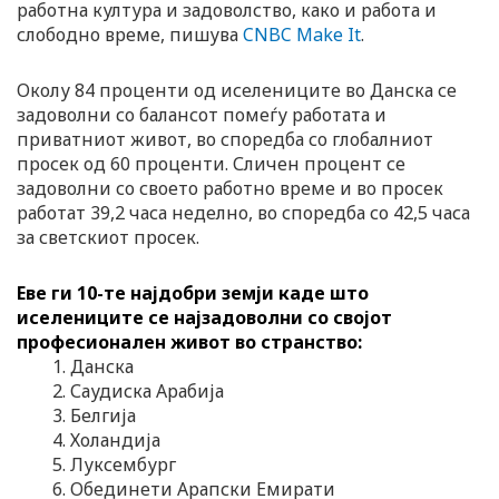
работна култура и задоволство, како и работа и
слободно време, пишува
CNBC Make It
.
Околу 84 проценти од иселениците во Данска се
задоволни со балансот помеѓу работата и
приватниот живот, во споредба со глобалниот
просек од 60 проценти. Сличен процент се
задоволни со своето работно време и во просек
работат 39,2 часа неделно, во споредба со 42,5 часа
за светскиот просек.
Еве ги 10-те најдобри земји каде што
иселениците се најзадоволни со својот
професионален живот во странство:
Данска
Саудиска Арабија
Белгија
Холандија
Луксембург
Обединети Арапски Емирати