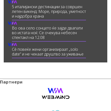
5 италијански дестинации за совршен
летен викенд: Море, природа, уметност
и најдобра храна
Во ова село сонцето ќе зајде двапати
во истата ноќ: Се очекува небесен
спектакл на 12.08
Сè повеќе жени организираат „solo
date“ и не чекаат друштво за уживање
Партнери