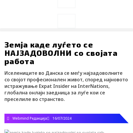
Search
Search
Земја каде луѓето се
НАЈЗАДОВОЛНИ со својата
работа
Иселениците во Данска се меѓу најзадоволните
со својот професионален живот, според најновото
истражување Expat Insider на InterNations,
глобална онлајн заедница за луѓе кои се
преселиле во странство.
Webmind Редакција
16/07/2024