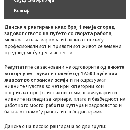
Белгија
Данска е рангирана како број 1 земја според
задоволството на луѓето со својата работа
,
можностите за кариера и балансот помеѓу
професионалниот и приватниот живот се земени
предвид меѓу други аспекти.
Резултатите се засновани на одговорите од
анкета
во која учествувале повеќе од 12.500 луѓе кои
живеат во странски земји
и ги одразуваат
нивните чувства во четири категории кои
покриваат професионални теми, вклучувајќи ги
нивните изгледи за кариера, плата и безбедност на
работното место, работна култура и задоволство и
балансот помеѓу работа и слободно време.
Данска е највисоко рангирана во две групи: