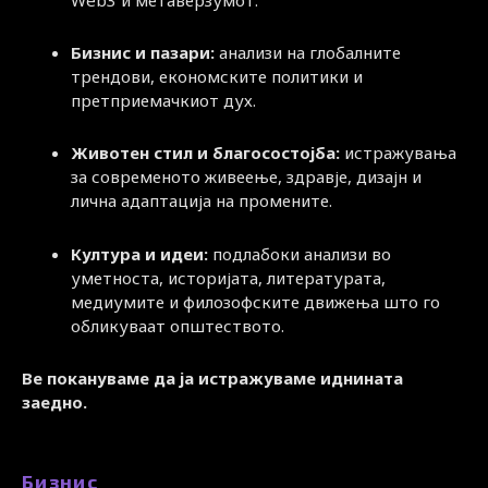
Бизнис и пазари:
анализи на глобалните
трендови, економските политики и
претприемачкиот дух.
Животен стил и благосостојба:
истражувања
за современото живеење, здравје, дизајн и
лична адаптација на промените.
Култура и идеи:
подлабоки анализи во
уметноста, историјата, литературата,
медиумите и филозофските движења што го
обликуваат општеството.
Ве покануваме да ја истражуваме иднината
заедно.
Бизнис