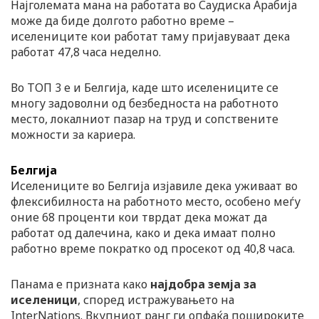
Најголемата мана на работата во Саудиска Арабија
може да биде долгото работно време –
иселениците кои работат таму пријавуваат дека
работат 47,8 часа неделно.
Во ТОП 3 е и Белгија, каде што иселениците се
многу задоволни од безбедноста на работното
место, локалниот пазар на труд и сопствените
можности за кариера.
Белгија
Иселениците во Белгија изјавиле дека уживаат во
флексибилноста на работното место, особено меѓу
оние 68 проценти кои тврдат дека можат да
работат од далечина, како и дека имаат полно
работно време пократко од просекот од 40,8 часа.
Панама е призната како
најдобра земја за
иселеници
, според истражувањето на
InterNations. Вкупниот ранг ги опфаќа пошироките