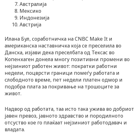
Австралија
Мексико
Индонезија
Австрија
Илана Бул, соработничка на CNBC Make It и
американска наставничка која се преселила во
Данска, изјави дека преселбата од Тексас во
Копенхаген донела многу позитивни промени во
нејзиниот работен живот: пократки работни
недели, поцврсти граници помеѓу работата и
слободното време, пет недели платен одмор и
подобра плата за покривање на трошоците за
живот.
Надвор од работата, таа исто така ужива во добриот
јавен превоз, јавното здравство и породилното
отсуство кое го плаќаат нејзиниот работодавач и
владата.