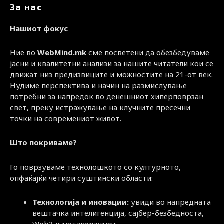
За нас
Нашиот фокус
Ние во
WebMind.mk
сме посветени да обезбедуваме
јасни и квалитетни анализи за нашите читатели кои се
движат низ предизвиците и можностите на 21-от век.
Нудиме перспектива и начин на размислување
потребни за напредок во денешниот хиперповрзан
свет, преку истражување на клучните пресечни
точки на современиот живот.
Што покриваме?
Го поврзуваме технолошкото со културното,
опфаќајќи четири суштински области:
Технологија и иновации:
увиди во напредната
вештачка интелигенција, сајбер-безбедноста,
Web3 и метаверзумот.