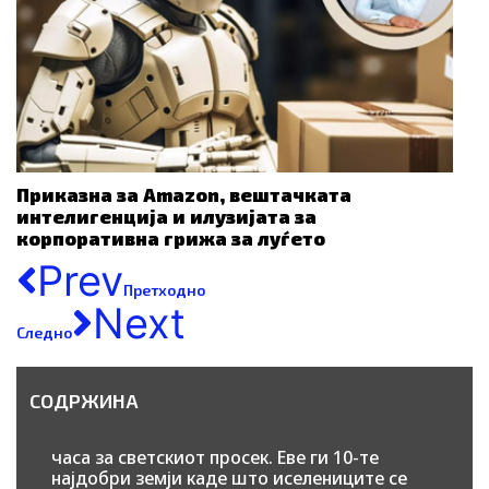
Приказна за Amazon, вештачката
интелигенција и илузијата за
корпоративна грижа за луѓето
Prev
Претходно
Next
Следно
СОДРЖИНА
часа за светскиот просек. Еве ги 10-те
најдобри земји каде што иселениците се