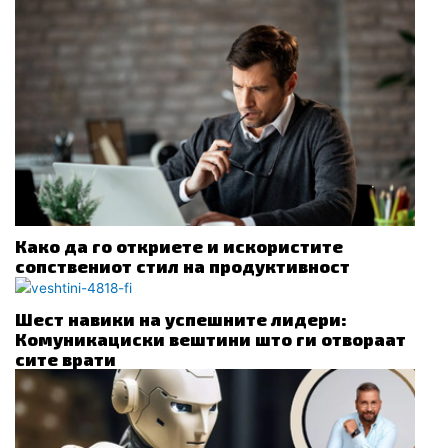
Како да го откриете и искористите
сопствениот стил на продуктивност
Шест навики на успешните лидери:
Комуникациски вештини што ги отвораат
сите врати