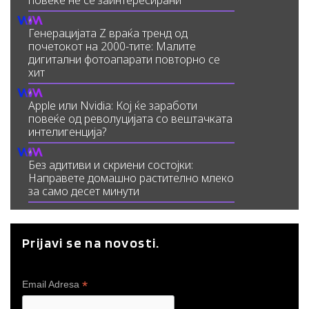
повеќе не се заинтересирани
Генерацијата Z враќа тренд од
почетокот на 2000-тите: Малите
дигитални фотоапарати повторно се
хит
Apple или Nvidia: Кој ќе заработи
повеќе од револуцијата со вештачката
интелигенција?
Без адитиви и скриени состојки:
Направете домашно растително млеко
за само десет минути
Prijavi se na novosti.
*
Email Adresa