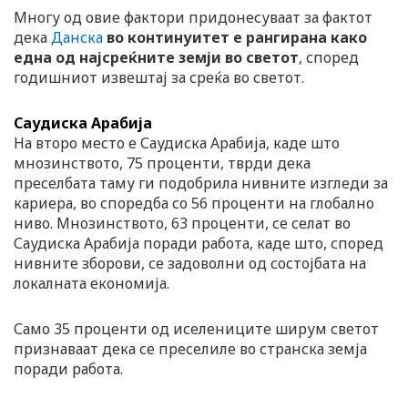
Многу од овие фактори придонесуваат за фактот
дека
Данска
во континуитет е рангирана како
една од најсреќните земји во светот
, според
годишниот извештај за среќа во светот.
Саудиска Арабија
На второ место е Саудиска Арабија, каде што
мнозинството, 75 проценти, тврди дека
преселбата таму ги подобрила нивните изгледи за
кариера, во споредба со 56 проценти на глобално
ниво. Мнозинството, 63 проценти, се селат во
Саудиска Арабија поради работа, каде што, според
нивните зборови, се задоволни од состојбата на
локалната економија.
Само 35 проценти од иселениците ширум светот
признаваат дека се преселиле во странска земја
поради работа.