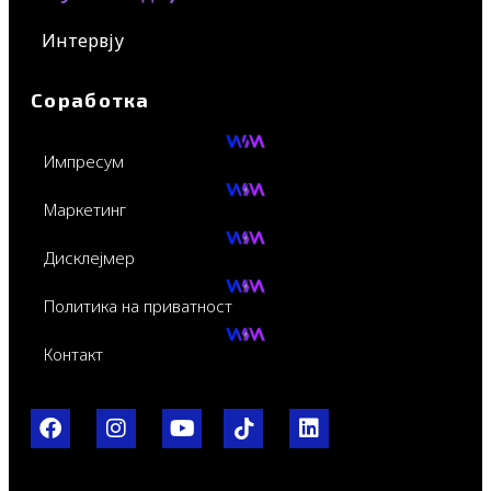
Интервју
Соработка
Импресум
Маркетинг
Дисклејмер
Политика на приватност
Контакт
F
I
Y
I
L
a
n
o
c
i
c
s
u
o
n
e
t
t
-
k