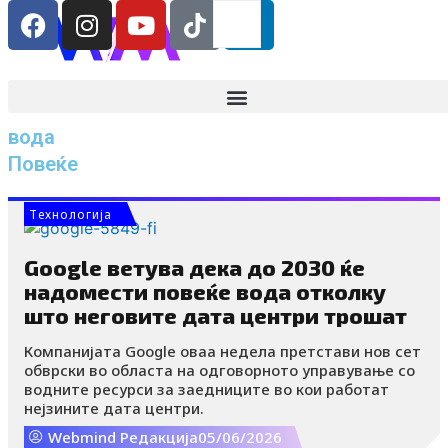
F
I
Y
I
L
Search
RS
ENG
Skip
a
n
o
c
i
to
content
c
s
u
o
n
e
t
t
-
k
b
a
u
t
e
o
g
b
i
d
вода
o
r
e
k
i
Повеќе
k
a
-
n
m
t
Tехнологија
i
k
Google ветува дека до 2030 ќе
t
надомести повеќе вода отколку
o
што неговите дата центри трошат
k
Компанијата Google оваа недела претстави нов сет
-
обврски во областа на одговорното управување со
i
водните ресурси за заедниците во кои работат
c
нејзините дата центри.
o
Webmind Редакција
05/06/2026