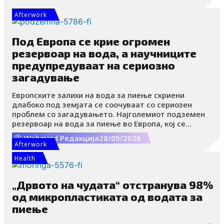
n
Afterwork
Под Европа се крие огромен
резервоар на вода, а научниците
предупредуваат на сериозно
загадување
Европските залихи на вода за пиење скриени
длабоко под земјата се соочуваат со сериозен
проблем со загадувањето. Најголемиот подземен
резервоар на вода за пиење во Европа, кој се
протега од Франкфурт до Базел и снабдува повеќе
Webmind Редакција
28/05/2026
од пет милиони луѓе, содржи траги од пестициди,
Afterwork
фармацевтски остатоци и индустриски хемикалии
Health
познати како PFAS „вечни хемикалии“.
„Дрвото на чудата“ отстранува 98%
од микропластиката од водата за
пиење