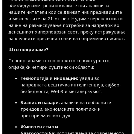
обезбедуваме јасни и квалитетни анализи за
нашите читатели кои се движат низ предизвиците
и можностите на 21-от век. Нудиме перспектива и
начин на размислување потребни за напредок во
денешниот хиперповрзан свет, преку истражување
на клучните пресечни точки на современиот живот.
Што покриваме?
Го поврзуваме технолошкото со културното,
опфаќајќи четири суштински области:
Технологија и иновации:
увиди во
напредната вештачка интелигенција, сајбер-
безбедноста, Web3 и метаверзумот.
Бизнис и пазари:
анализи на глобалните
трендови, економските политики и
претприемачкиот дух.
Животен стил и
благосостојба:
истражувања за современото