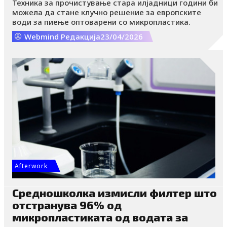
Техника за прочистување стара илјадници години би
можела да стане клучно решение за европските
води за пиење оптоварени со микропластика.
Webmind Редакција
23/04/2026
Afterwork
Средношколка измисли филтер што
отстранува 96% од
микропластиката од водата за