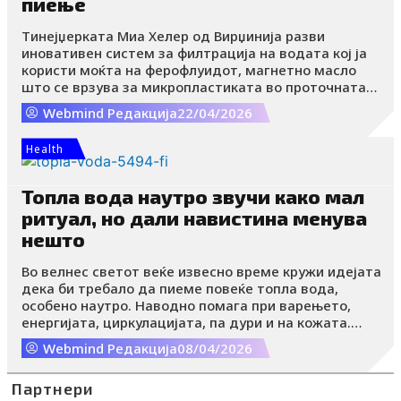
пиење
Тинејџерката Миа Хелер од Вирџинија разви
иновативен систем за филтрација на водата кој ја
користи моќта на ферофлуидот, магнетно масло
што се врзува за микропластиката во проточната
вода. Нејзината идеја произлезе од лично искуство,
Webmind Редакција
22/04/2026
но денес таа се вклопува во решавањето на еден
од сè поголемите глобални проблеми загадувањето
Health
со микропластика.
Топла вода наутро звучи како мал
ритуал, но дали навистина менува
нешто
Во велнес светот веќе извесно време кружи идејата
дека би требало да пиеме повеќе топла вода,
особено наутро. Наводно помага при варењето,
енергијата, циркулацијата, па дури и на кожата.
Топлата вода наутро е сè попопуларен велнес
Webmind Редакција
08/04/2026
ритуал.
Партнери