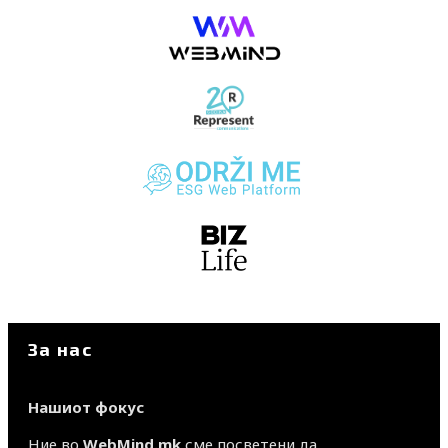
За нас
Нашиот фокус
Ние во
WebMind.mk
сме посветени да