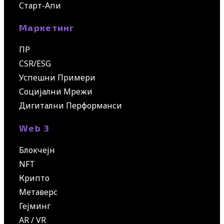
Старт-Апи
Маркетинг
ПР
CSR/ESG
Успешни Примери
Социјални Мрежи
Дигитални Перформанси
Web 3
Блокчејн
NFT
Крипто
Метаверс
Гејминг
AR / VR