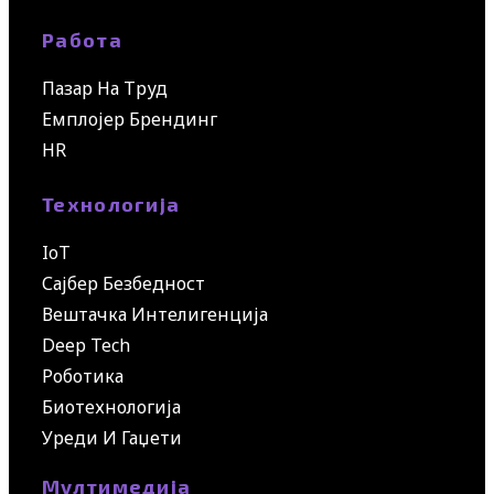
Работа
Пазар На Труд
Емплојер Брендинг
HR
Технологија
IoT
Сајбер Безбедност
Вештачка Интелигенција
Deep Tech
Роботика
Биотехнологија
Уреди И Гаџети
Мултимедија