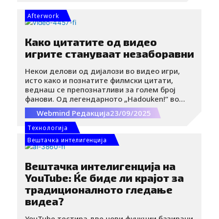
Afterwork
Како цитатите од видео
игрите стануваат незаборавни
Некои делови од дијалози во видео игри,
исто како и познатите филмски цитати,
веднаш се препознатливи за голем број
фанови. Од легендарното „Hadouken!“ во
Street Fighter, преку контроверзното
Webmind Редакција
23/09/2025
„Remember, no Russian“ од Call of Duty, до
култното „Would you kindly?“ од BioShock, овие
Tехнологија
реченици се толку впечатливи, духовити или
Вештачка интелигенција
морничави што незабележливо влегле во
гејмерскиот лексикон. А кога потоа ќе се
појават во мимови или на социјалните
Вештачка интелигенција на
мрежи, речиси секој ја разбира референцата.
YouTube: Ќе биде ли крајот за
традиционалното гледање
видеа?
YouTube тестира две нови функции базирани