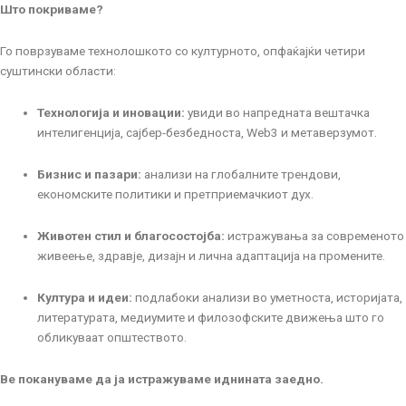
Што покриваме?
Го поврзуваме технолошкото со културното, опфаќајќи четири
суштински области:
Технологија и иновации:
увиди во напредната вештачка
интелигенција, сајбер-безбедноста, Web3 и метаверзумот.
Бизнис и пазари:
анализи на глобалните трендови,
економските политики и претприемачкиот дух.
Животен стил и благосостојба:
истражувања за современото
живеење, здравје, дизајн и лична адаптација на промените.
Култура и идеи:
подлабоки анализи во уметноста, историјата,
литературата, медиумите и филозофските движења што го
обликуваат општеството.
Ве покануваме да ја истражуваме иднината заедно.