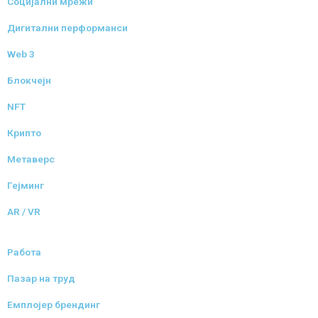
Социјални мрежи
Дигитални перформанси
Web 3
Блокчејн
NFT
Крипто
Метаверс
Гејминг
AR / VR
Работа
Пазар на труд
Емплојер брендинг