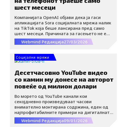
на телефонот траеше само
шест месеци
Компанијата OpenAI објави дека ја гаси
апликацијата Sora социјалната мрежа налик
на TikTok која беше лансирана пред само
шест месеци. Причината за гасењето не е
официјално соопштена, ниту пак е
Webmind Редакција
27/03/2026
прецизирано кога апликацијата целосно ќе
исчезне.
Социјални мрежи
Десетчасовно YouTube видео
со камин му донесе на авторот
повеќе од милион долари
Во морето од YouTube канали кои
секојдневно произведуваат часови
внимателно монтирана содржина, еден од
најпрофитабилните примери на дигиталната
економија настанал речиси случајно и
Webmind Редакција
09/01/2026
целосно тивко.