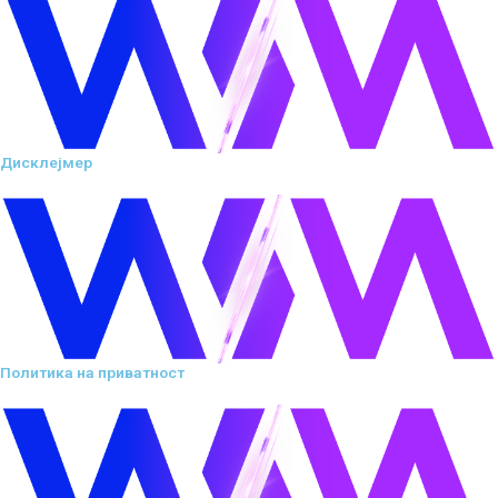
Дисклејмер
Политика на приватност