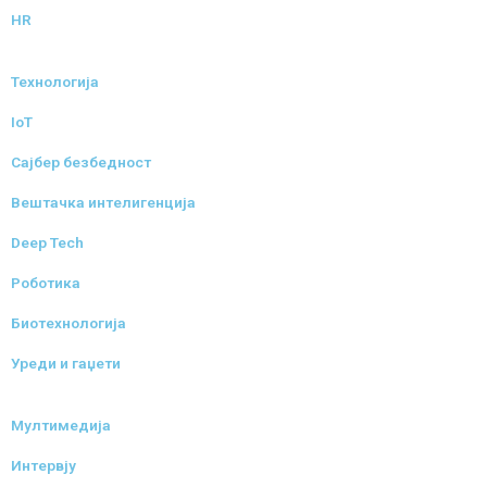
HR
Технологија
IoT
Сајбер безбедност
Вештачка интелигенција
Deep Tech
Роботика
Биотехнологија
Уреди и гаџети
Мултимедија
Интервју