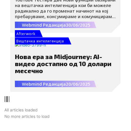
на вештачка интелигенција кои би можеле
радикално да го променат начинот на кој
пребаруваме, консумираме и комуницираме
со содржината на платформата.
Webmind Редакција
30/06/2025
Afterwork
Вештачка интелигенција
Нова ера за Midjourney: AI-
видео достапно од 10 долари
месечно
Webmind Редакција
20/06/2025
All articles loaded
No more articles to load