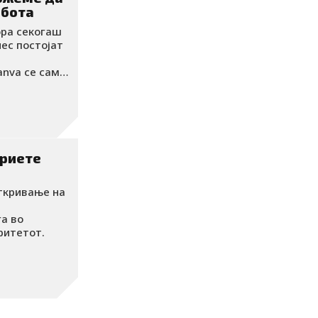
абота
ора секогаш
Canva се само
јн до видео
 базирани на
есионални
криете
откривање на
га во
ритетот.