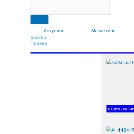
F
I
Y
I
L
Search
RS
ENG
Skip
a
n
o
c
i
to
c
s
u
o
n
content
e
t
t
-
k
Актуелно
Маркетинг
b
a
u
t
e
алатки
o
g
b
i
d
Повеќе
o
r
e
k
i
k
a
-
n
m
t
i
k
t
o
k
-
Вештачка ин
i
c
o