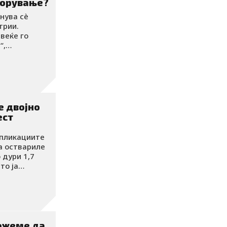
горување?
нува сè
трии.
веќе го
“,
, туку и
е двојно
ест
апликациите
а оствариле
 дури 1,7
то ја
арност, туку
инлив тренд,
можеме да