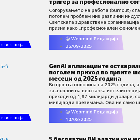
тригер за професионално со
Согорувањето на работа (burnout) ста
поголем проблем низ различни индус
Светската здравствена организација 
призна како „професионален феномен
нагласувајќи дека тоа не е само личен
Webmind Редакција
сериозен деловен предизвик.
телигенција
26/09/2025
GenAI апликациите остварил
поголем приход во првите ш
месеци од 2025 година
Во првата половина на 2025 година, 
засновани на вештачка интелигенциј
приходи од 1,87 милијарди долари, со
милијарди преземања. Ова не само ш
потврдува нивната сè поголема попул
Webmind Редакција
и покажува дека GenAI повеќе не е м
телигенција
10/08/2025
туку сериозен глобален бизнис.
5 бесплатни ВИ алатки кои 