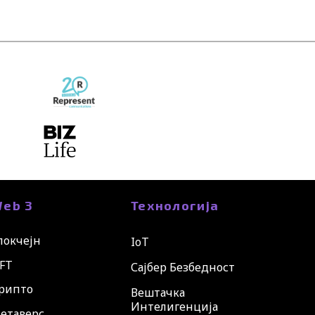
eb 3
Технологија
локчејн
IoT
FT
Сајбер Безбедност
рипто
Вештачка
Интелигенција
етаверс