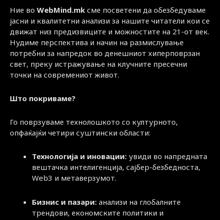
Ние во
WebMind.mk
сме посветени да обезбедуваме
јасни и квалитетни анализи за нашите читатели кои се
движат низ предизвиците и можностите на 21-от век.
Нудиме перспектива и начин на размислување
потребни за напредок во денешниот хиперповрзан
свет, преку истражување на клучните пресечни
точки на современиот живот.
Што покриваме?
Го поврзуваме технолошкото со културното,
опфаќајќи четири суштински области:
Технологија и иновации:
увиди во напредната
вештачка интелигенција, сајбер-безбедноста,
Web3 и метаверзумот.
Бизнис и пазари:
анализи на глобалните
трендови, економските политики и