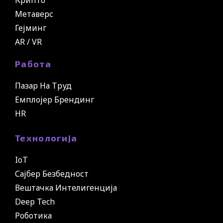
Метаверс
Гејминг
AR / VR
Работа
Пазар На Труд
Емплојер Брендинг
HR
Технологија
IoT
Сајбер Безбедност
Вештачка Интелигенција
Deep Tech
Роботика