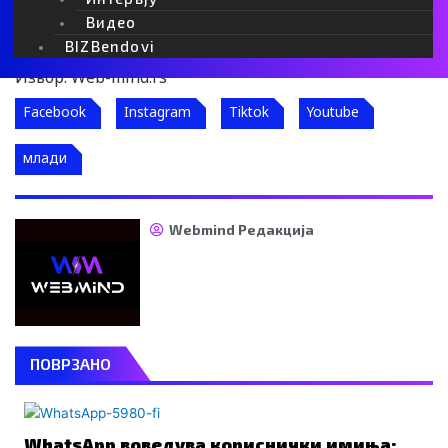
зависност, а родителите и училиштата имаат
клучна улога во подигнувањето на свеста за оваа
Видео
тема.
BIZBendovi
Извор: Web-mind.rs
Facebook
Instagram
Tiktok
Youtube
млади
Webmind Редакција
ПОВРЗАНО
WhatsApp воведува кориснички имиња: