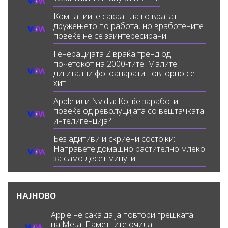
Компаниите сакаат да го вратат
дружењето по работа, но вработените
повеќе не се заинтересирани
Генерацијата Z враќа тренд од
почетокот на 2000-тите: Малите
дигитални фотоапарати повторно се
хит
Apple или Nvidia: Кој ќе заработи
повеќе од револуцијата со вештачката
интелигенција?
Без адитиви и скриени состојки:
Направете домашно растително млеко
за само десет минути
НАЈНОВО
Apple не сака да ја повтори грешката
на Meta: Паметните очила