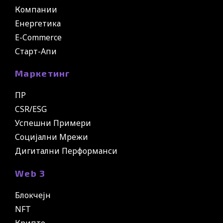
Компании
Енергетика
E-Commerce
Старт-Апи
Маркетинг
ПР
CSR/ESG
Успешни Примери
Социјални Мрежи
Дигитални Перформанси
Web 3
Блокчејн
NFT
Крипто