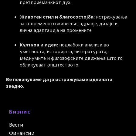
претприемачкиот дух.
Животен стил и благосостојба:
истражувања
за современото живеење, здравје, дизајн и
лична адаптација на промените.
Култура и идеи:
подлабоки анализи во
уметноста, историјата, литературата,
медиумите и филозофските движења што го
обликуваат општеството.
Ве покануваме да ја истражуваме иднината
заедно.
Бизнис
Вести
Финансии