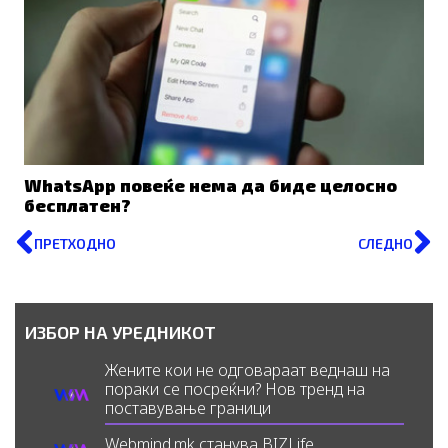
WhatsApp повеќе нема да биде целосно
бесплатен?
Prev
N
ПРЕТХОДНО
СЛЕДНО
ИЗБОР НА УРЕДНИКОТ
Жените кои не одговараат веднаш на
пораки се посреќни? Нов тренд на
поставување граници
Webmind.mk станува BIZLife