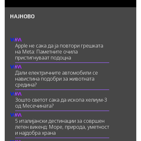
НАЈНОВО
Apple не сака да ја повтори грешката
на Meta: Паметните очила
пристигнуваат подоцна
Дали електричните автомобили се
навистина подобри за животната
средина?
Зошто светот сака да ископа хелиум-3
од Месечината?
5 италијански дестинации за совршен
летен викенд: Море, природа, уметност
и најдобра храна