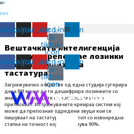
RS
Skip
to
ENG
content
ebook
Instagram
Youtube
Ico-
Linkedin
tik-
tiktok-
Вештачката интелигенција
icon
може да препознае лозинки
ebook
Instagram
Youtube
Ico-
Linkedin
според звуците на
tik-
тастатурата
tiktok-
icon
Загрижувачко откритие од една студија сугерира
дека ВИ може да ги дешифрира лозинките со
анализа на звуците на копчињата што се
притискаат. Истражувачите креираа систем кој
може да препознае одредени звуци кои се
пишуваат на тастатура на лаптоп со извонредна
Search
стапка на точност која надминува 90%.