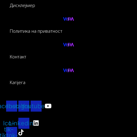
Дисклејмер
Политика на приватност
Контакт
Karijera
acebook
Instagram
Youtube
Ico-
Linkedin
tik-
tiktok-