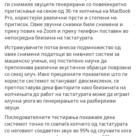
ги снимиле звуците генерирани со повеќекратно
притискање на секое од 36-те копчиња на MacBook
Pro, користејќи различни прсти и степени на
притисок. Овие звучни снимки биле снимени и
преку повик на Zoom и преку телефон поставен во
непосредна близина на тастатурата.
Истражувачите потоа внесоа подмножество од
овие снимени податоци во нивниот систем за
машинско учење, кој постепено научи да
препознава различни акустични обрасци поврзани
со секој клуч. Иако прецизните показатели што ги
користи системот остануваат двосмислени, се
претпоставува дека факторите како близината на
копчињата до работ на тастатурата може да играат
клучна улога во генерирањето на разбирливи
звуци.
Последователните тестирања покажале дека
системот точно го совпаѓа копчето од тастатурата
со неговиот соодветен звук во 95% од случаите кога