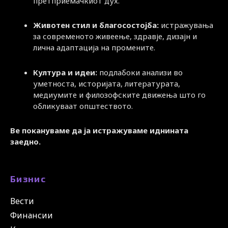
претприемачкиот дух.
Животен стил и благосостојба:
истражувања
за современото живеење, здравје, дизајн и
лична адаптација на промените.
Култура и идеи:
подлабоки анализи во
уметноста, историјата, литературата,
медиумите и филозофските движења што го
обликуваат општеството.
Ве покануваме да ја истражуваме иднината
заедно.
Бизнис
Вести
Финансии