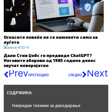
Огласите повеќе не се наменети само за
луѓето
Дали Стив Џобс го предвиде ChatGPT?
Неговите зборови од 1985 година денес
звучат неверојатно
Prev
Next
ПРЕТХОДНО
СЛЕДНО
СОДРЖИНА
Напредни техники за декодирање