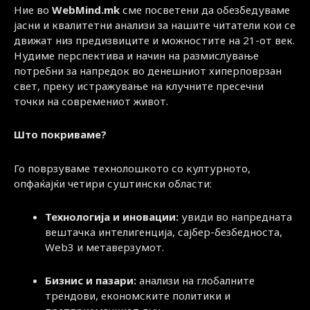
Ние во
WebMind.mk
сме посветени да обезбедуваме
јасни и квалитетни анализи за нашите читатели кои се
движат низ предизвиците и можностите на 21-от век.
Нудиме перспектива и начин на размислување
потребни за напредок во денешниот хиперповрзан
свет, преку истражување на клучните пресечни
точки на современиот живот.
Што покриваме?
Го поврзуваме технолошкото со културното,
опфаќајќи четири суштински области:
Технологија и иновации:
увиди во напредната
вештачка интелигенција, сајбер-безбедноста,
Web3 и метаверзумот.
Бизнис и пазари:
анализи на глобалните
трендови, економските политики и