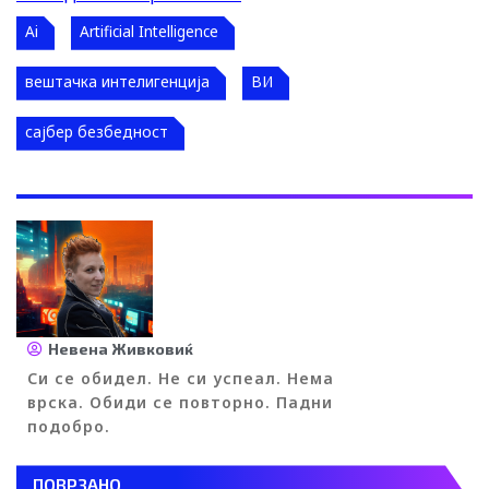
Ai
Artificial Intelligence
вештачка интелигенција
ВИ
сајбер безбедност
Невена Живковиќ
Си се обидел. Не си успеал. Нема
врска. Обиди се повторно. Падни
подобро.
ПОВРЗАНО