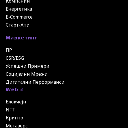
Компании
Енергетика
E-Commerce
Старт-Апи
Маркетинг
ПР
CSR/ESG
Успешни Примери
Социјални Мрежи
Дигитални Перформанси
Web 3
Блокчејн
NFT
Крипто
Метаверс