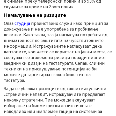
е снимен преку телефонски повик и во 93% од
случаите за време на Zoom повик.
Намалување на ризиците
Оваа
студија
првенствено служи како принцип за
докажување и не е употребена за пробивање
лозинки. Како таква, таа ја нагласува потребата од
внимателност во заштитата на чувствителните
информации. Истражувачите нагласуваат дека
лаптопите, кои често се користат на јавни места, се
соочуваат со зголемени ризици поради нивниот
заеднички дизајн на тастатурата. Сепак, слични
техники на прислушување потенцијално би
можеле да таргетираат каков било тип на
тастатура.
За да се ублажат ризиците од таквите акустични
„странични напади“, истражувачите предлагаат
неколку стратегии. Тие може да вклучуваат
избирање на биометриски лозинки кога е
изводливо или имплементација на системи за