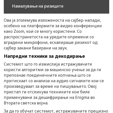
Намалување на ризиците
Ова ја зголемува изложеноста на сајбер-напади,
особено на платформите за видео конференции
како Zoom, кои се многу користени. Со
распространетоста на уредите опремени со
вградени микрофони, ескалираше ризикот од
сајбер закани базирани на звук.
Напредни техники за декодирање
Системот што го измислија истражувачите
користи алгоритми за машинско учење за да ги
препознае поединечните копчиња што се
притискаат со анализа на аудио сигналите кои се
произведуваат за време на пишувањето. Овој
пристап ги отсликува техниките кои биле
применувани за дешифрирање на Enigma во
Втората светска војна.
За да го обучат системот, истражувачите прецизно