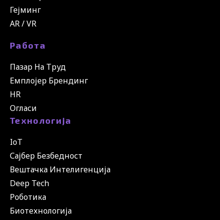
Гејминг
AR / VR
Работа
Пазар На Труд
Емплојер Брендинг
HR
Огласи
Технологија
IoT
Сајбер Безбедност
Вештачка Интелигенција
Deep Tech
Роботика
Биотехнологија