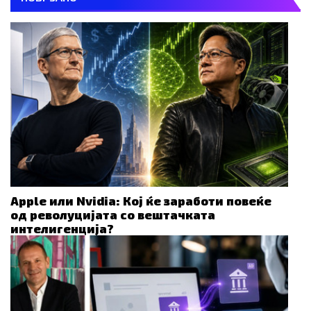
Apple или Nvidia: Кој ќе заработи повеќе
од револуцијата со вештачката
интелигенција?