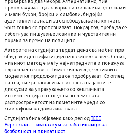
проверка во два чекора. Алтернативно, тие
препорачуваат да се користи мешавина од големи
и мали букви, бројки и симболи, бидејќи
аудитивните знаци за ослободување на копчето
Shift тешко се препознаваат. Покрај тоа, треба да се
избегнува пишување лозинки и чувствителни
пораки за време на повиците.
Авторите на студијата тврдат дека ова не бил прв
обид за идентификација на лозинка со звук. Сепак,
нивниот метод е меѓу најнапредните и покажува
најголема точност. Тимот очекува дека таквите
модели ќе продолжат да се подобруваат. Со оглед
на тоа, тие ја нагласуваат итноста на јавните
дискусии за управувањето со вештачката
интелигенција со оглед на зголемената
распространетост на паметните уреди со
микрофони во домаќинствата.
Студијата била објавена како дел од
IEEE
Европскиот симпозиум за работилници за
безбедност и приватност