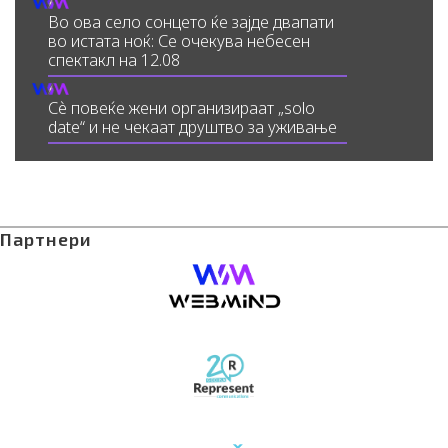
Во ова село сонцето ќе зајде двапати
во истата ноќ: Се очекува небесен
спектакл на 12.08
Сè повеќе жени организираат „solo
date“ и не чекаат друштво за уживање
Партнери