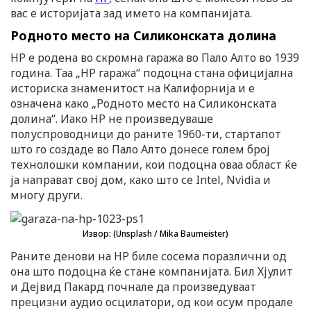
вас е историјата зад името на компанијата.
Родното место на Силиконската долина
HP е родена во скромна гаража во Пало Алто во 1939
година. Таа „HP гаража“ подоцна стана официјална
историска знаменитост на Калифорнија и е
означена како „Родното место на Силиконската
долина“. Иако HP не произведуваше
полуспроводници до раните 1960-ти, стартапот
што го создаде во Пало Алто донесе голем број
технолошки компании, кои подоцна оваа област ќе
ја направат свој дом, како што се Intel, Nvidia и
многу други.
Извор: (Unsplash / Mika Baumeister)
Раните денови на HP биле сосема поразлични од
она што подоцна ќе стане компанијата. Бил Хјулит
и Дејвид Пакард почнале да произведуваат
прецизни аудио осцилатори, од кои осум продале