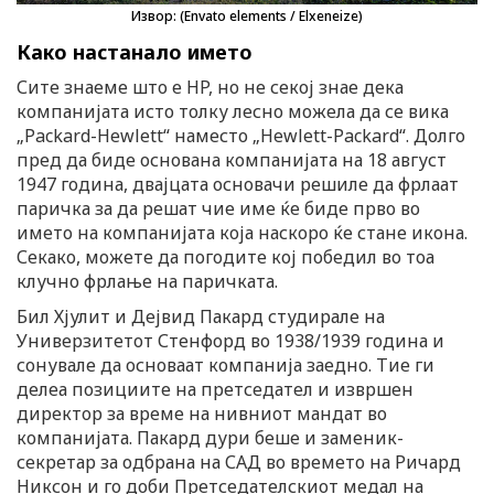
Извор: (Envato elements / Elxeneize)
Како настанало името
Сите знаеме што е HP, но не секој знае дека
компанијата исто толку лесно можела да се вика
„Packard-Hewlett“ наместо „Hewlett-Packard“. Долго
пред да биде основана компанијата на 18 август
1947 година, двајцата основачи решиле да фрлаат
паричка за да решат чие име ќе биде прво во
името на компанијата која наскоро ќе стане икона.
Секако, можете да погодите кој победил во тоа
клучно фрлање на паричката.
Бил Хјулит и Дејвид Пакард студирале на
Универзитетот Стенфорд во 1938/1939 година и
сонувале да основаат компанија заедно. Тие ги
делеа позициите на претседател и извршен
директор за време на нивниот мандат во
компанијата. Пакард дури беше и заменик-
секретар за одбрана на САД во времето на Ричард
Никсон и го доби Претседателскиот медал на