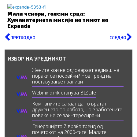
Мали чекори, големи срца:
Хуманитарната мисија на тимот на
Expanda
Prev
N
ПРЕТХОДНО
СЛЕДНО
ИЗБОР НА УРЕДНИКОТ
Жените кои не одговараат веднаш на
пораки се посреќни? Нов тренд на
поставување граници
Webmind.mk станува BIZLife
Компаниите сакаат да го вратат
дружењето по работа, но вработените
повеќе не се заинтересирани
Генерацијата Z враќа тренд од
почетокот на 2000-тите: Малите