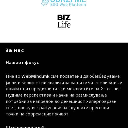
За нас
Нашиот фокус
Ние во
WebMind.mk
сме посветени да обезбедуваме
јасни и квалитетни анализи за нашите читатели кои се
движат низ предизвиците и можностите на 21-от век.
Нудиме перспектива и начин на размислување
потребни за напредок во денешниот хиперповрзан
свет, преку истражување на клучните пресечни
точки на современиот живот.
Што покриваме?