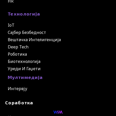
HR
Технологија
IoT
Сајбер Безбедност
Вештачка Интелигенција
Deep Tech
Роботика
Биотехнологија
Уреди И Гаџети
Мултимедија
Интервју
Соработка