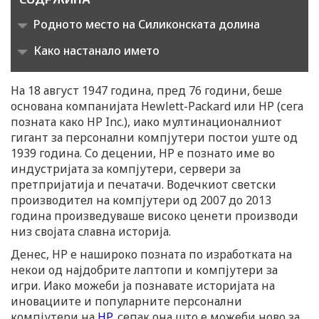
Родното место на Силиконската долина
Како настанало името
На 18 август 1947 година, пред 76 години, беше
основана компанијата Hewlett-Packard или HP (сега
позната како HP Inc.), иако мултинационалниот
гигант за персонални компјутери постои уште од
1939 година. Со децении, HP е познато име во
индустријата за компјутери, сервери за
претпријатија и печатачи. Водечкиот светски
производител на компјутери од 2007 до 2013
година произведуваше високо ценети производи
низ својата славна историја.
Денес, HP е нашироко позната по изработката на
некои од најдобрите лаптопи и компјутери за
игри. Иако можеби ја познавате историјата на
иновациите и популарните персонални
компјутери на
HP
, сепак она што е можеби ново за