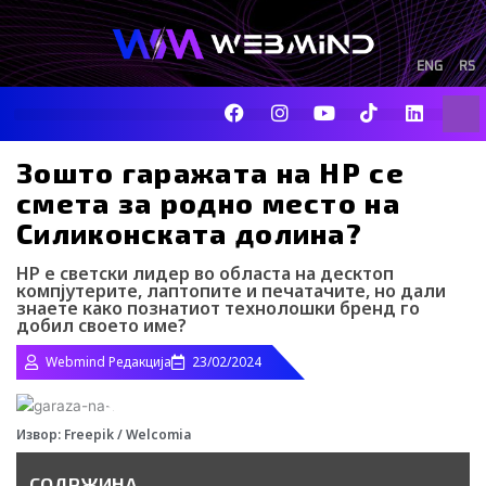
Skip
to
content
ENG
RS
F
I
Y
I
L
Sear
a
n
o
c
i
c
s
u
o
n
e
t
t
-
k
Зошто гаражата на HP се
b
a
u
t
e
смета за родно место на
o
g
b
i
d
o
r
e
k
i
Силиконската долина?
k
a
-
n
m
t
HP е светски лидер во областа на десктоп
i
компјутерите, лаптопите и печатачите, но дали
k
знаете како познатиот технолошки бренд го
t
добил своето име?
o
k
Webmind Редакција
23/02/2024
-
i
c
o
Извор: Freepik / Welcomia
n
СОДРЖИНА