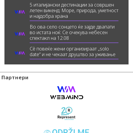
5 италијански дестинации за совршен
летен викенд: Море, природа, уметност
и најдобра храна
Во ова село сонцето ќе зајде двапати
во истата ноќ: Се очекува небесен
спектакл на 12.08
Сè повеќе жени организираат „solo
date“ и не чекаат друштво за уживање
Партнери