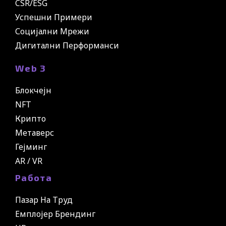
CSR/ESG
Успешни Примери
Социјални Мрежи
Дигитални Перформанси
Web 3
Блокчејн
NFT
Крипто
Метаверс
Гејминг
AR / VR
Работа
Пазар На Труд
Емплојер Брендинг