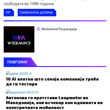
слободата во 1988 година.
HP
Силиконска долина
Webmind Редакција
ПОВРЗАНО
10 AI алатки што секоја компанија треба
да ги тестира
Автонова го претстави Leapmotor во
Македонија, нов исчекор кон иднината на
електричната мобилност