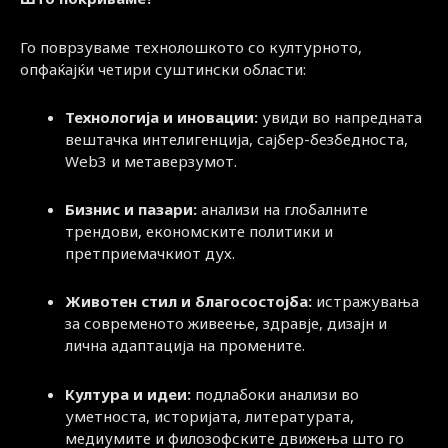
Го поврзуваме технолошкото со културното,
опфаќајќи четири суштински области:
Технологија и иновации:
увиди во напредната
вештачка интелигенција, сајбер-безбедноста,
Web3 и метаверзумот.
Бизнис и пазари:
анализи на глобалните
трендови, економските политики и
претприемачкиот дух.
Животен стил и благосостојба:
истражувања
за современото живеење, здравје, дизајн и
лична адаптација на промените.
Култура и идеи:
подлабоки анализи во
уметноста, историјата, литературата,
медиумите и филозофските движења што го