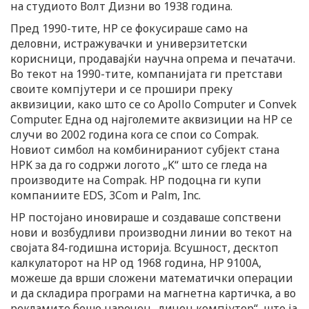
на студиото Волт Дизни во 1938 година.
Пред 1990-тите, HP се фокусираше само на
деловни, истражувачки и универзитетски
корисници, продавајќи научна опрема и печатачи.
Во текот на 1990-тите, компанијата ги претстави
своите компјутери и се прошири преку
аквизиции, како што се со Apollo Computer и Convek
Computer. Една од најголемите аквизиции на HP се
случи во 2002 година кога се спои со Compak.
Новиот симбол на комбинираниот субјект стана
HPK за да го содржи логото „K“ што се гледа на
производите на Compak. HP подоцна ги купи
компаниите EDS, 3Com и Palm, Inc.
HP постојано иновираше и создаваше сопствени
нови и возбудливи производни линии во текот на
својата 84-годишна историја. Всушност, десктоп
калкулаторот на HP од 1968 година, HP 9100A,
можеше да врши сложени математички операции
и да складира програми на магнетна картичка, а во
рекламите беше наречен „личен компјутер“, што ја