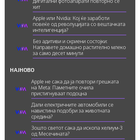
дигитални фотоапарати повторно се
хит
Apple или Nvidia: Кој ќе заработи
повеќе од револуцијата со вештачката
интелигенција?
Без адитиви и скриени состојки:
Направете домашно растително млеко
за само десет минути
НАЈНОВО
Apple не сака да ја повтори грешката
на Meta: Паметните очила
пристигнуваат подоцна
Дали електричните автомобили се
навистина подобри за животната
средина?
Зошто светот сака да ископа хелиум-3
од Месечината?