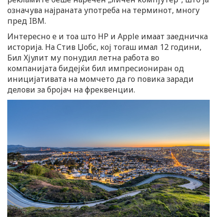
означува најраната употреба на терминот, многу
пред IBM.
Интересно е и тоа што HP и Apple имаат заедничка
историја. На Стив Џобс, кој тогаш имал 12 години,
Бил Хјулит му понудил летна работа во
компанијата бидејќи бил импресиониран од
иницијативата на момчето да го повика заради
делови за бројач на фреквенции.