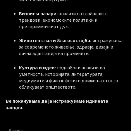
Бизнис и пазари:
анализи на глобалните
трендови, економските политики и
претприемачкиот дух.
Животен стил и благосостојба:
истражувања
за современото живеење, здравје, дизајн и
лична адаптација на промените.
Култура и идеи:
подлабоки анализи во
уметноста, историјата, литературата,
медиумите и филозофските движења што го
обликуваат општеството.
Ве покануваме да ја истражуваме иднината
заедно.
Бизнис