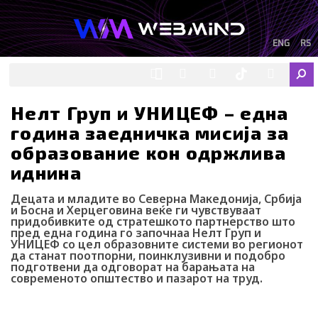
Skip
to
content
ENG
RS
F
I
Y
I
L
Sear
a
n
o
c
i
c
s
u
o
n
e
t
t
-
k
Нелт Груп и УНИЦЕФ – една
b
a
u
t
e
година заедничка мисија за
o
g
b
i
d
o
r
e
k
i
образование кон одржлива
k
a
-
n
иднина
m
t
i
k
Децата и младите во Северна Македонија, Србија
t
и Босна и Херцеговина веќе ги чувствуваат
o
придобивките од стратешкото партнерство што
пред една година го започнаа Нелт Груп и
k
УНИЦЕФ со цел образовните системи во регионот
-
да станат поотпорни, поинклузивни и подобро
i
подготвени да одговорат на барањата на
c
современото општество и пазарот на труд.
o
n
Webmind Редакција
28/07/2025