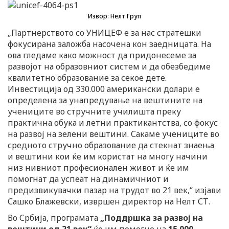
Извор: Нелт Груп
„Партнерството со УНИЦЕФ е за нас стратешки
фокусирана заложба насочена кон заедницата. На
ова гледаме како можност да придонесеме за
развојот на образовниот систем и да обезбедиме
квалитетно образование за секое дете.
Инвестиција од 330.000 американски долари е
определена за унапредување на вештините на
учениците во стручните училишта преку
практична обука и летни практикантства, со фокус
на развој на зелени вештини. Сакаме учениците во
средното стручно образование да стекнат знаења
и вештини кои ќе им користат на многу начини
низ нивниот професионален живот и ќе им
помогнат да успеат на динамичниот и
предизвикувачки пазар на трудот во 21 век,“ изјави
Сашко Блажевски, извршен директор на Нелт СТ.
Во Србија, програмата
„Поддршка за развој на
вештини од 21 век“
ќе им помогне на
15.000