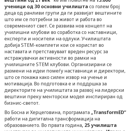
ученици од 30 основни училишта
со голем број
деца од ранливи групи да ги развијат вештините
што им се потребни за живот и работа во
современиот свет. Се развива нов концепт на
училишни клубови во соработка со наставници,
експерти и носители на одлуки. Училиштата
добија STEM-комплети кои се користат во
наставата и претставуваат вреден ресурс за
истражувачки активности во рамки на
училишните STEM клубови. Организирани се
размени на идеи помеѓу наставници и директори,
што се покажа како силен извор на учење и
мотивација. Во подготовка е и поддршка за
директорите на училиштата за развој на лидерски
вештини преку менторски модел инспириран од
бизнис-светот.
Во Босна и Херцеговина, програмата
„TransformED“
работи на дигитална трансформација на
образованието. Во првата година
, 25 училишта