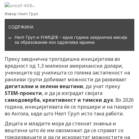
Извор: Нелт Груп
СОДРЖИНА
Нелт Груп и УНИЦЕФ - една година заедничка мисија
за образование кон одржлива иднина
Преку заедничка трогодишна иницијатива во
вредност од 1,3 милиони американски долари,
учениците од училишта со голема застапеност на
ранливи групи добиваат можности да развиваат
дигитални и зелени вештини
, да учат преку
STEM-проекти
, и да ја изградат својата
самодоверба, креативност и тимски дух
. Во 2026
година, иницијативата ќе се прошири и на пазарот
во Ангола, каде што Нелт Груп исто така работи.
Децата и младите мора да стекнат знаења и
вештини што ќе им овозможат да се справат со
предизвиците и да ги искористат можностите на