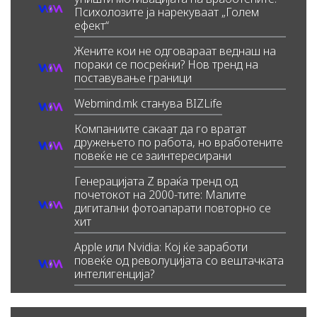
Психолозите ја нарекуваат „Голем
ефект“
Жените кои не одговараат веднаш на
пораки се посреќни? Нов тренд на
поставување граници
Webmind.mk станува BIZLife
Компаниите сакаат да го вратат
дружењето по работа, но вработените
повеќе не се заинтересирани
Генерацијата Z враќа тренд од
почетокот на 2000-тите: Малите
дигитални фотоапарати повторно се
хит
Apple или Nvidia: Кој ќе заработи
повеќе од револуцијата со вештачката
интелигенција?