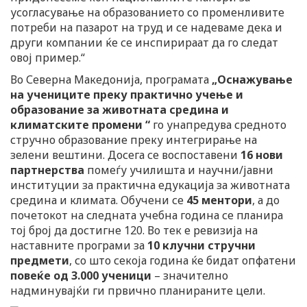
усогласување на образованието со променливите
потреби на пазарот на труд и се надеваме дека и
други компании ќе се инспирираат да го следат
овој пример.“
Во Северна Македонија, програмата
„Оснажување
на учениците преку практично учење и
образование за животната средина и
климатските промени “
го унапредува средното
стручно образование преку интегрирање на
зелени вештини. Досега се воспоставени
16 нови
партнерства
помеѓу училишта и научни/јавни
институции за практична едукација за животната
средина и климата. Обучени се
45 ментори
, а до
почетокот на следната учебна година се планира
тој број да достигне 120. Во тек е ревизија на
наставните програми за
10 клучни стручни
предмети
, со што секоја година ќе бидат опфатени
повеќе од
3.000 ученици
– значително
надминувајќи ги првично планираните цели.