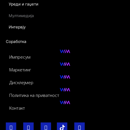
Уреди и гаџети
Мултимедија
Интервју
Соработка
Импресум
Маркетинг
Дисклејмер
Политика на приватност
Контакт
F
I
Y
I
L