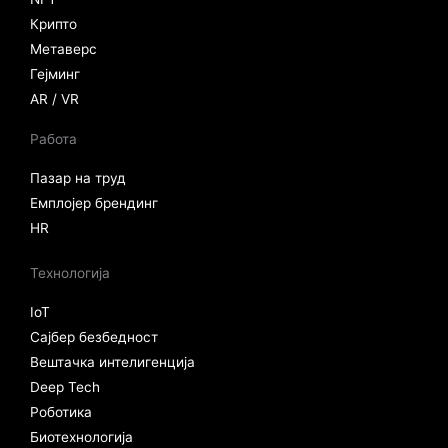
Крипто
Метаверс
Гејминг
AR / VR
Работа
Пазар на труд
Емплојер брендинг
HR
Технологија
IoT
Сајбер безбедност
Вештачка интелигенција
Deep Tech
Роботика
Биотехнологија