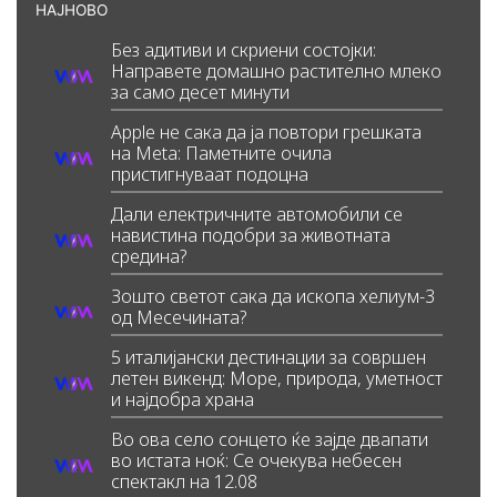
НАЈНОВО
Без адитиви и скриени состојки:
Направете домашно растително млеко
за само десет минути
Apple не сака да ја повтори грешката
на Meta: Паметните очила
пристигнуваат подоцна
Дали електричните автомобили се
навистина подобри за животната
средина?
Зошто светот сака да ископа хелиум-3
од Месечината?
5 италијански дестинации за совршен
летен викенд: Море, природа, уметност
и најдобра храна
Во ова село сонцето ќе зајде двапати
во истата ноќ: Се очекува небесен
спектакл на 12.08