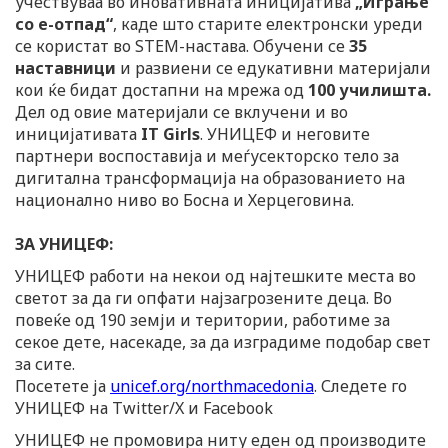
учествуваа во иновативната иницијатива
„Играње
со е-отпад“
, каде што старите електронски уреди
се користат во STEM-настава. Обучени се
35
наставници
и развиени се едукативни материјали
кои ќе бидат достапни на мрежа од
100 училишта.
Дел од овие материјали се вклучени и во
иницијативата
IT Girls
. УНИЦЕФ и неговите
партнери воспоставија и меѓусекторско тело за
дигитална трансформација на образованието на
национално ниво во Босна и Херцеговина.
ЗА УНИЦЕФ:
УНИЦЕФ работи на некои од најтешките места во
светот за да ги опфати најзагрозените деца. Во
повеќе од 190 земји и територии, работиме за
секое дете, насекаде, за да изградиме подобар свет
за сите.
Посетете ја
unicef.org/northmacedonia
. Следете го
УНИЦЕФ на Twitter/X и Facebook
УНИЦЕФ не промовира ниту еден од производите