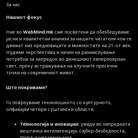
За нас
Нашиот фокус
Ние во
WebMind.mk
сме посветени да обезбедуваме
јасни и квалитетни анализи за нашите читатели кои се
движат низ предизвиците и можностите на 21-от век.
Нудиме перспектива и начин на размислување
потребни за напредок во денешниот хиперповрзан
свет, преку истражување на клучните пресечни
точки на современиот живот.
Што покриваме?
Го поврзуваме технолошкото со културното,
опфаќајќи четири суштински области:
Технологија и иновации:
увиди во напредната
вештачка интелигенција, сајбер-безбедноста,
Web3 и метаверзумот.