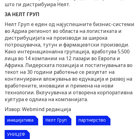
што ги дистрибуира Нелт.
ЗА НЕЛТ ГРУП
Нелт Груп е еден од најуспешните бизнис-системи
во Адриа регионот во областа на логистиката и
дистрибуцијата на производи за широка
потрошувачка, тутун и фармацевтски производи.
Како интернационална групација, вработува 5.500
лица во 14 компании на 12 пазари во Европа и
Африка. Лидерската позиција и постигнувањата во
текот на 30 години работење се резултат на
континуирани вложувања во едукација и развој на
вработените, иновации и примена на нови
технологии. Вклучувачка и отворена корпоративна
култура е одлика на компанијата.
Извор: Webmind редакција
иницијатива
Нелт Груп
партнерство
УНИЦЕФ