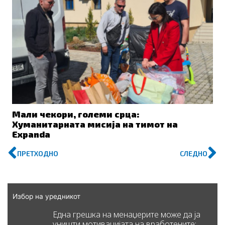
Мали чекори, големи срца:
Хуманитарната мисија на тимот на
Expanda
Prev
N
ПРЕТХОДНО
СЛЕДНО
Избор на уредникот
Една грешка на менаџерите може да ја
уништи мотивацијата на вработените: