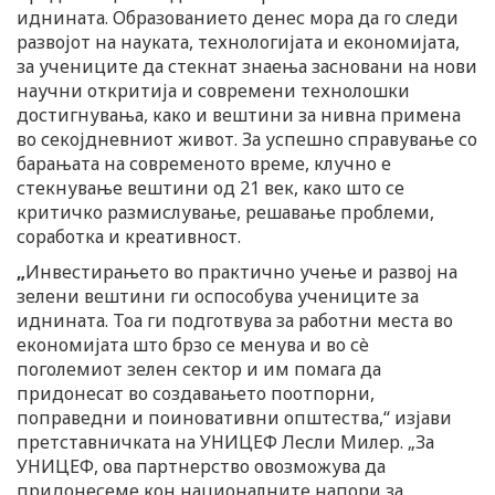
иднината. Образованието денес мора да го следи
развојот на науката, технологијата и економијата,
за учениците да стекнат знаења засновани на нови
научни откритија и современи технолошки
достигнувања, како и вештини за нивна примена
во секојдневниот живот. За успешно справување со
барањата на современото време, клучно е
стекнување вештини од 21 век, како што се
критичко размислување, решавање проблеми,
соработка и креативност.
„
Инвестирањето во практично учење и развој на
зелени вештини ги оспособува учениците за
иднината. Тоа ги подготвува за работни места во
економијата што брзо се менува и во сè
поголемиот зелен сектор и им помага да
придонесат во создавањето поотпорни,
поправедни и поиновативни општества,“ изјави
претставничката на УНИЦЕФ Лесли Милер. „За
УНИЦЕФ, ова партнерство овозможува да
придонесеме кон националните напори за