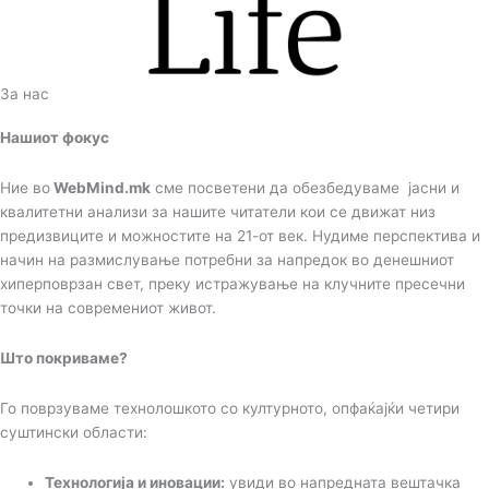
За нас
Нашиот фокус
Ние во
WebMind.mk
сме посветени да обезбедуваме јасни и
квалитетни анализи за нашите читатели кои се движат низ
предизвиците и можностите на 21-от век. Нудиме перспектива и
начин на размислување потребни за напредок во денешниот
хиперповрзан свет, преку истражување на клучните пресечни
точки на современиот живот.
Што покриваме?
Го поврзуваме технолошкото со културното, опфаќајќи четири
суштински области:
Технологија и иновации:
увиди во напредната вештачка