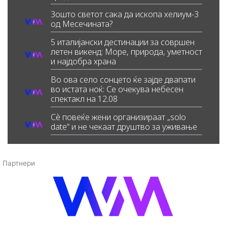
Зошто светот сака да ископа хелиум-3
од Месечината?
5 италијански дестинации за совршен
летен викенд: Море, природа, уметност
и најдобра храна
Во ова село сонцето ќе зајде двапати
во истата ноќ: Се очекува небесен
спектакл на 12.08
Сè повеќе жени организираат „solo
date“ и не чекаат друштво за уживање
Партнери