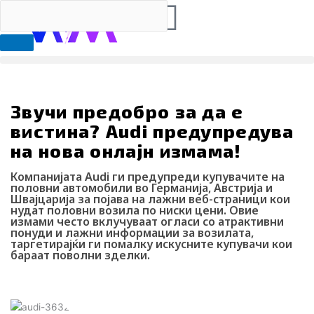
F
I
Y
I
L
Search
RS
ENG
Skip
to
a
n
o
c
i
content
c
s
u
o
n
Звучи предобро за да е
e
t
t
-
k
вистина? Audi предупредува
b
a
u
t
e
на нова онлајн измама!
Компанијата Audi ги предупреди купувачите на
o
g
b
i
d
половни автомобили во Германија, Австрија и
Швајцарија за појава на лажни веб-страници кои
нудат половни возила по ниски цени. Овие
o
r
e
k
i
измами често вклучуваат огласи со атрактивни
понуди и лажни информации за возилата,
таргетирајќи ги помалку искусните купувачи кои
k
a
-
n
бараат поволни зделки.
Webmind Редакција
29/05/2025
m
t