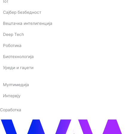
IoT
Сајбер безбедност
Вештачка интелигенција
Deep Tech
Роботика
Биотехнологија
Уреди и гаџети
Мултимедија
Интервју
Соработка