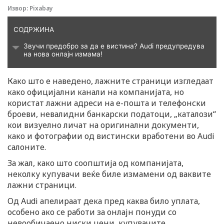
i
Извор: Pixabay
k
СОДРЖИНА
Звучи предобро за да е вистина? Audi предупредува
t
на нова онлајн измама!
o
Како што е наведено, лажните страници изгледаат
како официјални канали на компанијата, но
користат лажни адреси на е-пошта и телефонски
k
броеви, невалидни банкарски податоци, „каталози“
кои визуелно личат на оригинални документи,
-
како и фотографии од вистински вработени во Audi
салоните.
i
За жал, како што соопштија од компанијата,
неколку купувачи веќе биле измамени од ваквите
c
лажни страници.
Од Audi апелираат дека пред каква било уплата,
o
особено ако се работи за онлајн понуди со
невообичаено ниски цени, купувачите