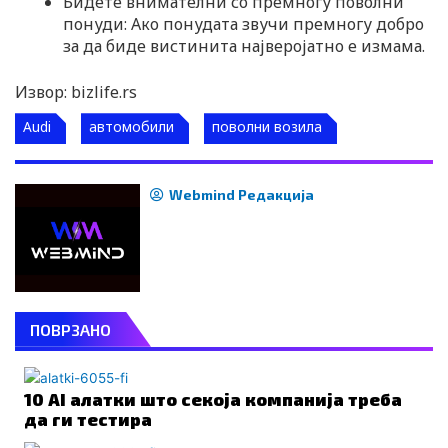
Бидете внимателни со премногу поволни
понуди: Ако понудата звучи премногу добро
за да биде вистинита најверојатно е измама.
Извор: bizlife.rs
Audi
автомобили
поволни возила
Webmind Редакција
ПОВРЗАНО
10 AI алатки што секоја компанија треба
да ги тестира