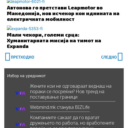
Автонова го претстави Leapmotor во
Македонија, нов исчекор кон иднината на
електричната мобилност
Мали чекори, големи срца:
Хуманитарната мисија на тимот на
Expanda
Prev
N
ПРЕТХОДНО
СЛЕДНО
Избор на уредникот
Жените кои не одговараат веднаш на
пораки се посреќни? Нов тренд на
поставување граници
Webmind.mk станува BIZLife
Компаниите сакаат да го вратат
дружењето по работа, но вработените