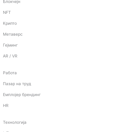
Блокчејн
NFT
Крипто
Метаверс
Гејминг
AR / VR
Работа
Пазар на труд
Емплојер брендинг
HR
Технологија