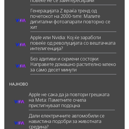
повеќе не се заинтересирани
Генерацијата Z враќа тренд од
почетокот на 2000-тите: Малите
дигитални фотоапарати повторно се
хит
Apple или Nvidia: Кој ќе заработи
повеќе од револуцијата со вештачката
интелигенција?
Без адитиви и скриени состојки:
Направете домашно растително млеко
за само десет минути
НАЈНОВО
Apple не сака да ја повтори грешката
на Meta: Паметните очила
пристигнуваат подоцна
Дали електричните автомобили се
навистина подобри за животната
средина?