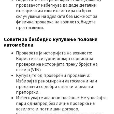
продавачот избегнува да даде детални
информации или инсистира на брзо
склучување на зделката без можност за
физичка проверка на возилото, бидете
претпазливи.
Совети за безбедно купување половни
автомобили
Проверете ја историјата на возилото:
Користете сигурни онлајн сервиси за
проверка на историјата преку бројот на
шасија (VIN).
Купувајте од проверени продавачи:
Избирајте реномирани автосалони или
продавачи со добри оценки и реални
препораки.
Избегнувајте авансно плаќање: Не уплаќајте
пари однапред без лична проверка на
возилото и потпишан договор.