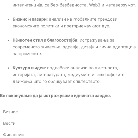
интелигенција, сајбер-безбедноста, Web3 и метаверзумот.
Бизнис и пазари:
анализи на глобалните трендови,
економските политики и претприемачкиот дух.
Животен стил и благосостојба:
истражувања за
современото живеење, здравје, дизајн и лична адаптација
на промените.
Култура и идеи:
подлабоки анализи во уметноста,
историјата, литературата, медиумите и филозофските
движења што го обликуваат општеството.
Ве покануваме да ја истражуваме иднината заедно.
Бизнис
Вести
Финансии