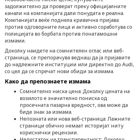
n
задолжително да проверат преку официјалните
канали на компанијата дали понудата е реална.
Компанијата веќе поднела кривична пријава
против одговорните лица и активно соработува со
полицијата во борбата против понатамошни
измами.
Доколку наидете на сомнителен оглас или веб-
страница, се препорачува веднаш да ја пријавите
до надлежните институции или директно до Audi,
со цел да се спречат нови обиди за измама.
Како да препознаете измама
Сомнително ниска цена: Доколку цената на
возилото е значително пониска од
просечната пазарна вредност, ова може да
биде знак за измама.
Непозната или нова веб-страница: Лажните
страници обично немаат историјат ниту
кориснички рецензии.
Недостаток на транспарентност: Доколку