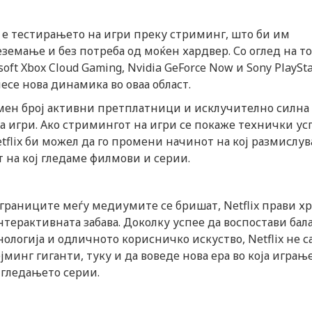
x е тестирањето на игри преку стриминг, што би им
земање и без потреба од моќен хардвер. Со оглед на т
ft Xbox Cloud Gaming, Nvidia GeForce Now и Sony PlaySta
несе нова динамика во оваа област.
ромен број активни претплатници и исклучително силна
а игри. Ако стримингот на игри се покаже технички у
etflix би можел да го промени начинот на кој размислув
 на кој гледаме филмови и серии.
 а границите меѓу медиумите се бришат, Netflix прави х
интерактивната забава. Доколку успее да воспостави бал
ологија и одличното корисничко искуство, Netflix не 
минг гиганти, туку и да воведе нова ера во која играњ
 гледањето серии.