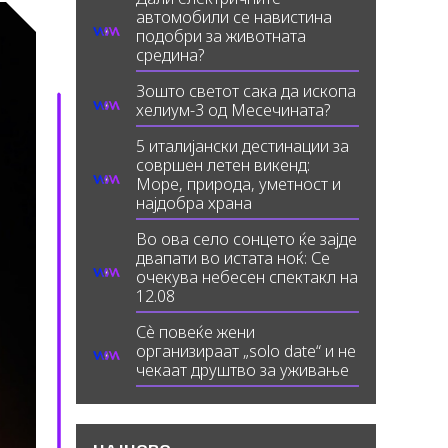
автомобили се навистина
подобри за животната
средина?
Зошто светот сака да ископа
хелиум-3 од Месечината?
5 италијански дестинации за
совршен летен викенд:
Море, природа, уметност и
најдобра храна
Во ова село сонцето ќе зајде
двапати во истата ноќ: Се
очекува небесен спектакл на
12.08
Сè повеќе жени
организираат „solo date“ и не
чекаат друштво за уживање