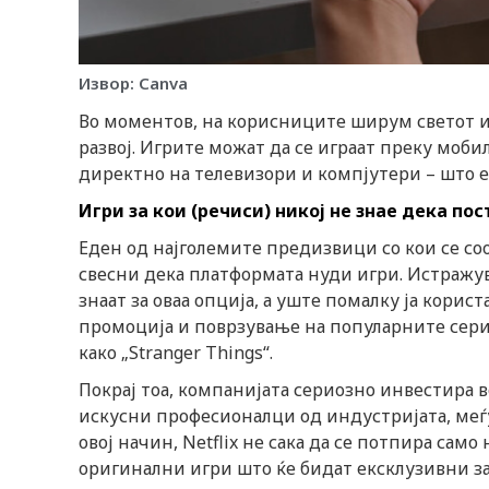
Извор: Canva
Во моментов, на корисниците ширум светот им 
развој. Игрите можат да се играат преку моб
директно на телевизори и компјутери – што е 
Игри за кои (речиси) никој не знае дека пос
Еден од најголемите предизвици со кои се соо
свесни дека платформата нуди игри. Истражу
знаат за оваа опција, а уште помалку ја корист
промоција и поврзување на популарните сери
како „Stranger Things“.
Покрај тоа, компанијата сериозно инвестира в
искусни професионалци од индустријата, меѓу 
овој начин, Netflix не сака да се потпира са
оригинални игри што ќе бидат ексклузивни з