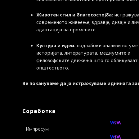
Животен стил и благосостојба:
истражува
современото живеење, здравје, дизајн и ли
адаптација на промените.
Култура и идеи:
подлабоки анализи во уме
историјата, литературата, медиумите и
филозофските движења што го обликуваат
општеството.
Ве покануваме да ја истражуваме иднината за
Соработка
Импресум