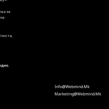
ња за
чна
тноста,
едно.
Info@webmind.mk
Marketing@webmind.mk