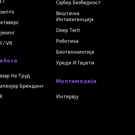
FT
Сајбер Безбедност
рипто
Вештачка
Интелигенција
етаверс
Deep Tech
ејминг
Роботика
R / VR
Биотехнологија
абота
Уреди И Гаџети
азар На Труд
Мултимедија
мплојер Брендинг
R
Интервју