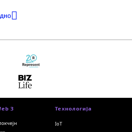
Next
ЕДНО
eb 3
Технологија
локчејн
IoT