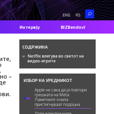
Search
ENG
RS
Интервју
BIZBendovi
СОДРЖИНА
Netflix влегува во светот на
ите,
видео-игрите
о
.
но –
ИЗБОР НА УРЕДНИКОТ
де
Apple не сака да ја повтори
ови.
грешката на Meta:
Паметните очила
пристигнуваат подоцна
Дали електричните