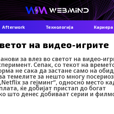
Afterwork
Технологија
Кариера
светот на видео-игрите
ланови за влез во светот на видео-игр
сперимент. Сепак, со текот на времет
орма не сака да застане само на обид
ува темелите за нешто многу посериоз
Netflix за гејминг“, односно место ка
плата, ќе добијат пристап до богат
ако што денес добиваат серии и филм