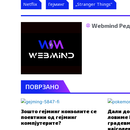
Netflix
Гејминг
„Stranger Things“
Webmind Ред
ПОВРЗАНО
Зошто гејминг конзолите се
Дали до
поевтини од гејминг
ловиме 
компјутерите?
градевм
најголе