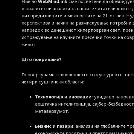
Ние во
WebMind.mk
сме посветени да обезбедув
и квалитетни анализи за нашите читатели кои се
низ предизвиците и можностите на 21-от век. Н
перспектива и начин на размислување потребни 
напредок во денешниот хиперповрзан свет, прек
истражување на клучните пресечни точки на со
живот.
Што покриваме?
Го поврзуваме технолошкото со културното, опф
четири суштински области:
Технологија и иновации:
увиди во напред
вештачка интелигенција, сајбер-безбедност
метаверзумот.
Бизнис и пазари:
анализи на глобалните тр
економските политики и претприемачкиот 