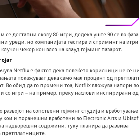
се достапни околу 80 игри, додека уште 90 се во фаза
илни уреди, но компанијата тестира и стриминг на игри
клучен чекор кон влез на клауд гејминг пазарот.
тојат
чува Netflix е фактот дека повеќето корисници не се н
вањата покажуваат дека само мал процент од претпла
ат. Во обид да го промени тоа, Netflix вложува напори во
и со игри – на пример, преку наслови инспирирани од
о развојот на сопствени гејминг студија и вработување
кои и поранешни вработени во Electronic Arts и Ubisoft
мо на надворешни содржини, туку планира да развива
а претплатниците.