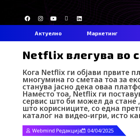
Skip
to
F
I
Y
I
L
content
a
n
o
c
i
c
s
u
o
n
e
t
t
-
k
Актуелно
Маркетинг
b
a
u
t
e
o
g
b
i
d
o
r
e
k
i
Netflix влегува во 
k
a
-
n
m
t
i
Кога Netflix ги објави првите п
k
t
многумина го сметаа тоа за ек
o
станува јасно дека оваа платф
k
Наместо тоа, Netflix ги постав
-
сервис што би можел да стане „
i
c
што корисниците, со една прет
o
каталог на видео-игри, исто к
n
Webmind Редакција
04/04/2025