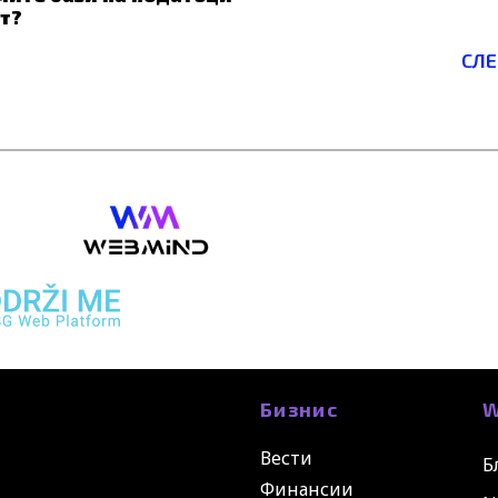
от?
СЛ
Бизнис
W
Вести
Б
Финансии