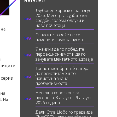
НАЈНОВО
Љубовен хороскоп за август
2026: Месец на судбински
средби, големи одлуки и
нови почетоци
 на
Огласите повеќе не се
наменети само за луѓето
7 начини да го победите
перфекционизмот и да го
зачувате менталното здравје
и
тниците
Топлотниот бран нè натера
да преиспитаме што
 серии
навистина значи
продуктивноста
Неделна хороскопска
 на
прогноза: 3 август – 9 август
. На
2026 година
Дали Стив Џобс го предвиде