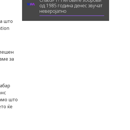
ChatGPT? Неговите зборови
од 1985 година денес звучат
неверојатно
оа што
tion
спешен
аме за
рабар
анс
само што
ето ќе