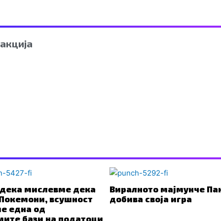
акција
дека мислевме дека
Виралното мајмунче Па
Покемони, всушност
добива своја игра
е една од
мите бази на податоци