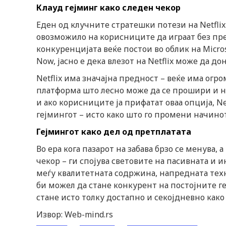
Клауд гејминг како следен чекор
Еден од клучните стратешки потези на Netfli
овозможило на корисниците да играат без пре
конкуренцијата веќе постои во облик на Microso
Now, јасно е дека влезот на Netflix може да до
Netflix има значајна предност – веќе има ог
платформа што лесно може да се прошири и н
и ако корисниците ја прифатат оваа опција, N
гејмингот – исто како што го промени начинот
Гејмингот како дел од претплатата
Во ера кога пазарот на забава брзо се менува,
чекор – ги спојува световите на пасивната и 
меѓу квалитетната содржина, напредната техн
би можел да стане конкурент на постојните геј
стане исто толку достапно и секојдневно како
Извор: Web-mind.rs