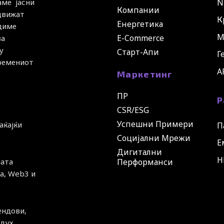
N
аме јасни
Компании
 движат
К
Енергетика
удиме
М
E-Commerce
за
у
Старт-Апи
Г
времениот
A
Маркетинг
ПР
Р
CSR/ESG
Успешни Примери
аќајќи
П
Социјални Мрежи
Е
Дигитални
H
ната
Перформанси
а, Web3 и
ендови,
дух.