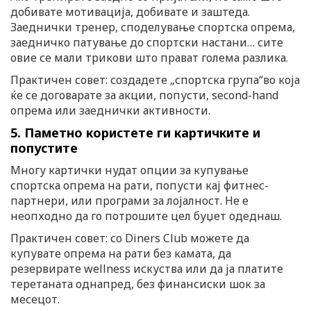
добивате мотивација, добивате и заштеда.
Заеднички тренер, споделување спортска опрема,
заедничко патување до спортски настани… сите
овие се мали трикови што прават голема разлика.
Практичен совет: создадете „спортска група“во која
ќе се договарате за акции, попусти, second-hand
опрема или заеднички активности.
5. Паметно користете ги картичките и
попустите
Многу картички нудат опции за купување
спортска опрема на рати, попусти кај фитнес-
партнери, или програми за лојалност. Не е
неопходно да го потрошите цел буџет одеднаш.
Практичен совет: со Diners Club можете да
купувате опрема на рати без камата, да
резервирате wellness искуства или да ја платите
теретаната однапред, без финансиски шок за
месецот.