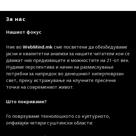
За нас
Нашиот фокус
Ние во
WebMind.mk
сме посветени да обезбедуваме
јасни и квалитетни анализи за нашите читатели кои се
движат низ предизвиците и можностите на 21-от век.
Нудиме перспектива и начин на размислување
потребни за напредок во денешниот хиперповрзан
свет, преку истражување на клучните пресечни
точки на современиот живот.
Што покриваме?
Го поврзуваме технолошкото со културното,
опфаќајќи четири суштински области: