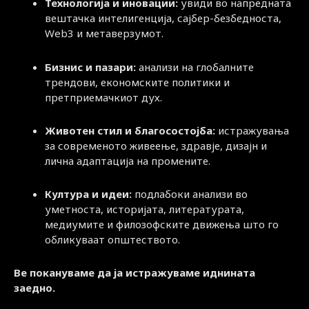
Технологија и иновации:
увиди во напредната
вештачка интелигенција, сајбер-безбедноста,
Web3 и метаверзумот.
Бизнис и пазари:
анализи на глобалните
трендови, економските политики и
претприемачкиот дух.
Животен стил и благосостојба:
истражувања
за современото живеење, здравје, дизајн и
лична адаптација на промените.
Култура и идеи:
подлабоки анализи во
уметноста, историјата, литературата,
медиумите и филозофските движења што го
обликуваат општеството.
Ве покануваме да ја истражуваме иднината
заедно.