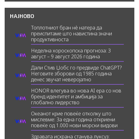
НАЈНОВО
Топлотниот бран нè натера да
преиспитаме што навистина значи
продуктивноста
Неделна хороскопска прогноза: 3
август – 9 август 2026 година
Дали Стив Џобс го предвиде ChatGPT?
Неговите зборови од 1985 година
денес звучат неверојатно
HONOR влегува во нова AI ера со нов
бренд идентитет и амбиција за
глобално лидерство
Океанот крие повеќе отколку што
мислевме: За една година откриени
повеќе од 1.000 нови морски видови
Здравата исхрана станува луксуз: