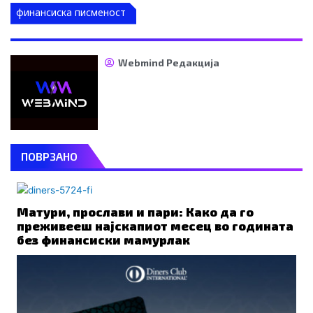
финансиска писменост
Webmind Редакција
ПОВРЗАНО
Матури, прослави и пари: Како да го
преживееш најскапиот месец во годината
без финансиски мамурлак