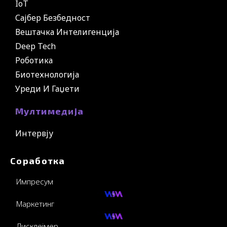
IoT
Сајбер Безбедност
Вештачка Интелигенција
Deep Tech
Роботика
Биотехнологија
Уреди И Гаџети
Мултимедија
Интервју
Соработка
Импресум
Маркетинг
Дисклејмер