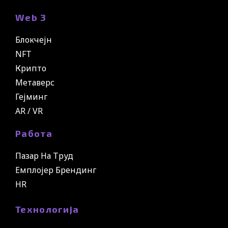
Web 3
Блокчејн
NFT
Крипто
Метаверс
Гејминг
AR / VR
Работа
Пазар На Труд
Емплојер Брендинг
HR
Технологија