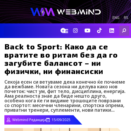
Skip
to
content
ENG
RS
F
I
Y
I
L
Searc
a
n
o
c
i
c
s
u
o
n
e
t
t
-
k
Back to Sport: Како да се
b
a
u
t
e
вратите во ритам без да го
o
g
b
i
d
o
r
e
k
i
загубите балансот – ни
k
a
-
n
физички, ни финансиски
m
t
i
k
Секоја есен си ветуваме дека конечно ќе почнеме
t
да вежбаме. Новата сезона ни делува како нов
o
почеток: чист ум, фит тело, дисциплина, енергија.
Ама реалноста знае да биде нешто друго,
k
особено кога ќе ги видиме трошоците поврзани
-
со спортот: месечни членарини, спортска опрема,
i
приватни тренери, суплементи, нови патики...
c
o
Webmind Редакција
15/09/2025
n