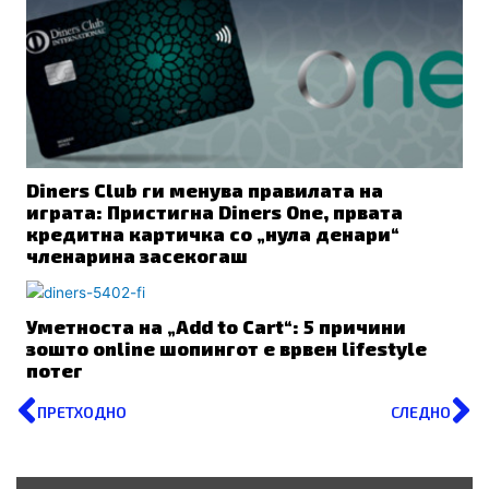
Diners Club ги менува правилата на
играта: Пристигна Diners One, првата
кредитна картичка со „нула денари“
членарина засекогаш
Уметноста на „Add to Cart“: 5 причини
зошто online шопингот е врвен lifestyle
потег
Prev
N
ПРЕТХОДНО
СЛЕДНО