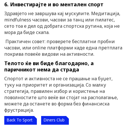
6. Инвестирајте и во ментален спорт
Здравјето не завршува кај мускулите. Медитација,
mindfulness часови, часови за танц или пилатес,
сето тоа е дел од добрата спортска рутина, која не
мора да биде скапа.
Практичен совет: проверете бесплатни пробни
часови, или online платформи каде една претплата
покрива повеќе видови на активности.
Телото ќе ви биде благодарно, а
паричникот нема да страда
Спортот и активноста не се прашање на буџет,
туку на приоритет и организација. Со малку
стратегија, правилен избор и користење на
поволностите што веќе ви стојат на располагање,
можете да останете во форма без финансиска
фрустрација.
Back To Sport
Diners Club