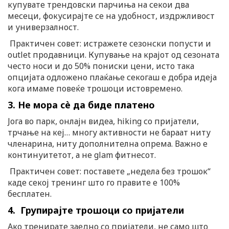
купувате трендовски парчиња на секои два
месеци, фокусирајте се на удобност, издржливост
и универзалност.
Практичен совет: истражете сезонски попусти и
outlet продавници. Купување на крајот од сезоната
често носи и до 50% пониски цени, исто така
опцијата одложено плаќање секогаш е добра идеја
кога имаме повеќе трошоци истовремено.
3. Не мора сè да биде платено
Јога во парк, онлајн видеа, hiking со пријатели,
трчање на кеј… многу активности не бараат ниту
членарина, ниту дополнителна опрема. Важно е
континуитетот, а не glam фитнесот.
Практичен совет: поставете „недела без трошок“
каде секој тренинг што го правите е 100%
бесплатен.
4. Групирајте трошоци со пријатели
Ако тренирате заедно со пријатели, не само што