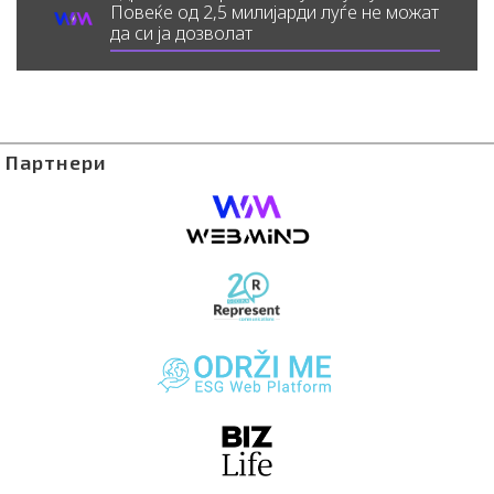
Повеќе од 2,5 милијарди луѓе не можат
да си ја дозволат
Партнери