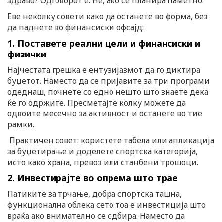
здраво? Одговорот е: Не, ако се планира паметно.
Еве неколку совети како да останете во форма, без
да паднете во финансиски офсајд:
1. Поставете реални цели и финансиски и
физички
Најчестата грешка е ентузијазмот да го диктира
буџетот. Наместо да се пријавите за три програми
одеднаш, почнете со едно нешто што знаете дека
ќе го одржите. Пресметајте колку можете да
одвоите месечно за активност и останете во тие
рамки.
Практичен совет: користете табела или апликација
за буџетирање и доделете спортска категорија,
исто како храна, превоз или станбени трошоци.
2. Инвестирајте во опрема што трае
Патиките за трчање, добра спортска ташна,
функционална облека сето тоа е инвестиција што
враќа ако внимателно се одбира. Наместо да