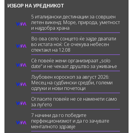
ИЗБОР НА УРЕДНИКОТ
5 италијански дестинации за совршен
летен викенд: Море, природа, уметност
и најдобра храна
Во ова село сонцето ќе зајде двапати
во истата ноќ: Се очекува небесен
спектакл на 12.08
Сè повеќе жени организираат „solo
date“ и не чекаат друштво за уживање
Љубовен хороскоп за август 2026:
Месец на судбински средби, големи
одлуки и нови почетоци
Огласите повеќе не се наменети само
за луѓето
7 начини да го победите
перфекционизмот и да го зачувате
менталното здравје