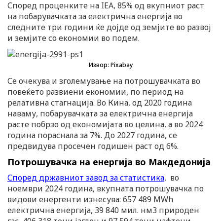
Според проценките на IEA, 85% од вкупниот раст
на побарувачката за електрична енергија во
следните три години ќе дојде од земјите во развој
и земјите со економии во подем.
Извор: Pixabay
Се очекува и зголемување на потрошувачката во
повеќето развиени економии, по период на
релативна стагнација. Во Кина, од 2020 година
наваму, побарувачката за електрична енергија
расте побрзо од економијата во целина, а во 2024
година пораснала за 7%. До 2027 година, се
предвидува просечен годишен раст од 6%.
Потрошувачка на енергија во Макдедонија
Според државниот завод за статистика
, во
ноември 2024 година, вкупната потрошувачка по
видови енергенти изнесува: 657 489 МWh
електрична енергија, 39 840 мил. нм3 природен