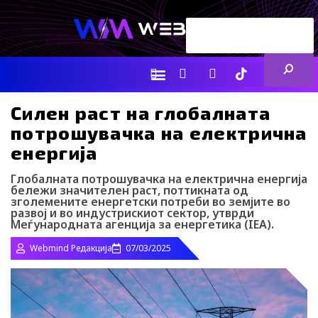
Skip
Search
to
content
ENG
RS
F
I
Y
I
L
a
n
o
c
i
c
s
u
o
n
e
t
t
-
k
Силен раст на глобалната
b
a
u
t
e
потрошувачка на електрична
o
g
b
i
d
o
r
e
k
i
енергија
k
a
-
n
m
t
Глобалната потрошувачка на електрична енергија
i
бележи значителен раст, поттикната од
k
зголемените енергетски потреби во земјите во
t
развој и во индустрискиот сектор, утврди
o
Меѓународната агенција за енергетика (IEA).
k
-
Webmind Редакција
07/03/2025
i
c
o
n