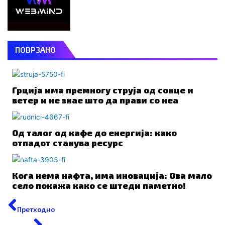
ПОВРЗАНО
Грција има премногу струја од сонце и
ветер и не знае што да прави со неа
Од талог од кафе до енергија: како
отпадот станува ресурс
Кога нема нафта, има иновација: Ова мало
село покажа како се штеди паметно!
Prev
Next
Претходно