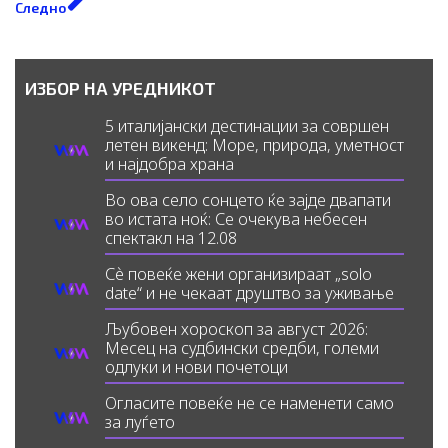
Следно
ИЗБОР НА УРЕДНИКОТ
5 италијански дестинации за совршен
летен викенд: Море, природа, уметност
и најдобра храна
Во ова село сонцето ќе зајде двапати
во истата ноќ: Се очекува небесен
спектакл на 12.08
Сè повеќе жени организираат „solo
date“ и не чекаат друштво за уживање
Љубовен хороскоп за август 2026:
Месец на судбински средби, големи
одлуки и нови почетоци
Огласите повеќе не се наменети само
за луѓето