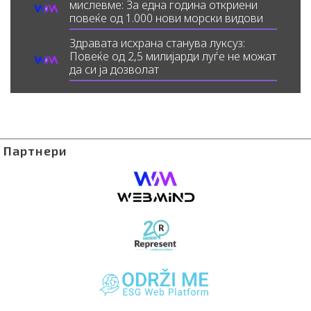
мислевме: За една година откриени
повеќе од 1.000 нови морски видови
Здравата исхрана станува луксуз:
Повеќе од 2,5 милијарди луѓе не можат
да си ја дозволат
Партнери