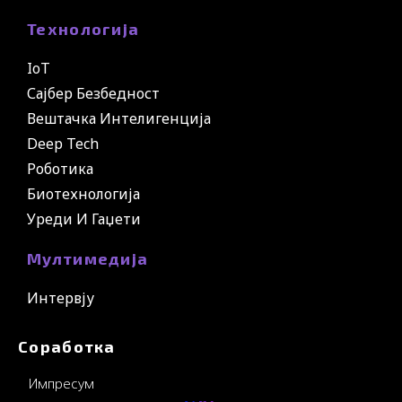
Технологија
IoT
Сајбер Безбедност
Вештачка Интелигенција
Deep Tech
Роботика
Биотехнологија
Уреди И Гаџети
Мултимедија
Интервју
Соработка
Импресум