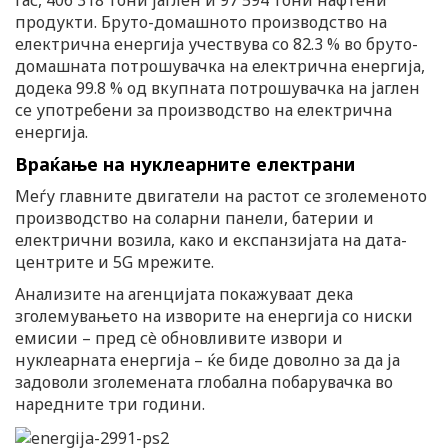
гас, 406 318 тони јаглен и 97 594 тони нафтени
продукти. Бруто-домашното производство на
електрична енергија учествува со 82.3 % во бруто-
домашната потрошувачка на електрична енергија,
додека 99.8 % од вкупната потрошувачка на јаглен
се употребени за производство на електрична
енергија.
Враќање на нуклеарните електрани
Меѓу главните двигатели на растот се зголеменото
производство на соларни панели, батерии и
електрични возила, како и експанзијата на дата-
центрите и 5G мрежите.
Анализите на агенцијата покажуваат дека
зголемувањето на изворите на енергија со ниски
емисии – пред сè обновливите извори и
нуклеарната енергија – ќе биде доволно за да ја
задоволи зголемената глобална побарувачка во
наредните три години.