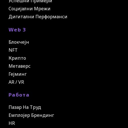
Успешни Примери
Социјални Мрежи
Дигитални Перформанси
Web 3
Блокчејн
NFT
Крипто
Метаверс
Гејминг
AR / VR
Работа
Пазар На Труд
Емплојер Брендинг
HR