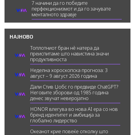
7 начини да го победите
перфекционизмот и да го зачувате
менталното здравје
НАЈНОВО
Топлотниот бран нè натера да
преиспитаме што навистина значи
продуктивноста
Неделна хороскопска прогноза: 3
август – 9 август 2026 година
Дали Стив Џобс го предвиде ChatGPT?
Неговите зборови од 1985 година
денес звучат неверојатно
HONOR влегува во нова AI ера со нов
бренд идентитет и амбиција за
глобално лидерство
Океанот крие повеќе отколку што