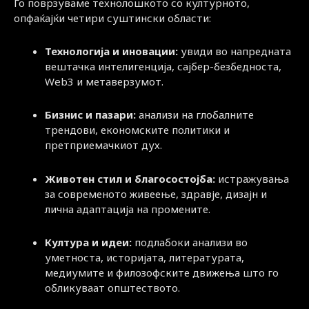
Го поврзуваме технолошкото со културното,
опфаќајќи четири суштински области:
Технологија и иновации:
увиди во напредната
вештачка интелигенција, сајбер-безбедноста,
Web3 и метаверзумот.
Бизнис и пазари:
анализи на глобалните
трендови, економските политики и
претприемачкиот дух.
Животен стил и благосостојба:
истражувања
за современото живеење, здравје, дизајн и
лична адаптација на промените.
Култура и идеи:
подлабоки анализи во
уметноста, историјата, литературата,
медиумите и филозофските движења што го
обликуваат општеството.